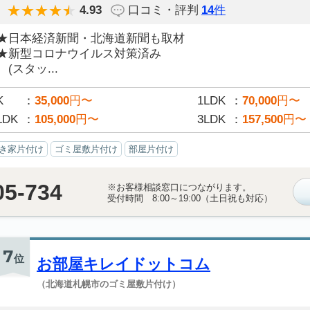
4.93
口コミ・評判
14
件
★日本経済新聞・北海道新聞も取材
★新型コロナウイルス対策済み
(スタッ...
K
35,000
円〜
1LDK
70,000
円〜
LDK
105,000
円〜
3LDK
157,500
円〜
き家片付け
ゴミ屋敷片付け
部屋片付け
05-734
※お客様相談窓口につながります。
受付時間 8:00～19:00（土日祝も対応）
7
位
お部屋キレイドットコム
（北海道札幌市のゴミ屋敷片付け）