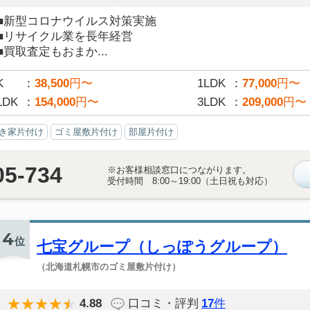
■新型コロナウイルス対策実施
■リサイクル業を長年経営
■買取査定もおまか...
K
38,500
円〜
1LDK
77,000
円〜
LDK
154,000
円〜
3LDK
209,000
円〜
き家片付け
ゴミ屋敷片付け
部屋片付け
05-734
※お客様相談窓口につながります。
受付時間 8:00～19:00（土日祝も対応）
4
位
七宝グループ（しっぽうグループ）
（北海道札幌市のゴミ屋敷片付け）
4.88
口コミ・評判
17
件