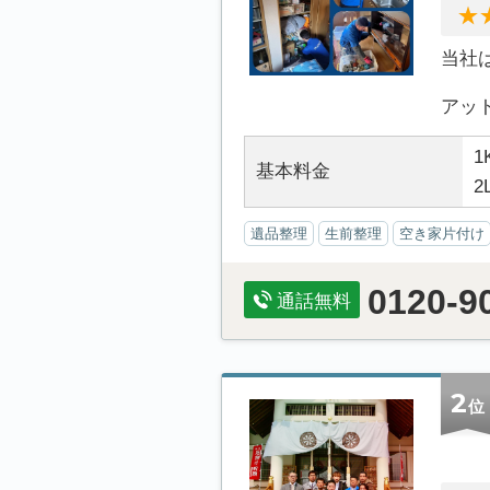
当社
アット.
1
基本料金
2
遺品整理
生前整理
空き家片付け
0120-9
通話無料
2
位