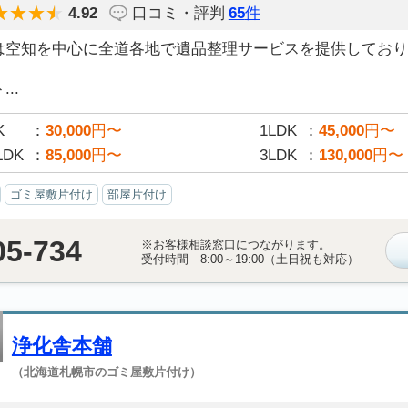
4.92
口コミ・評判
65
件
は空知を中心に全道各地で遺品整理サービスを提供しており
..
K
30,000
円〜
1LDK
45,000
円〜
LDK
85,000
円〜
3LDK
130,000
円〜
ゴミ屋敷片付け
部屋片付け
05-734
※お客様相談窓口につながります。
受付時間 8:00～19:00（土日祝も対応）
浄化舎本舗
（北海道札幌市のゴミ屋敷片付け）