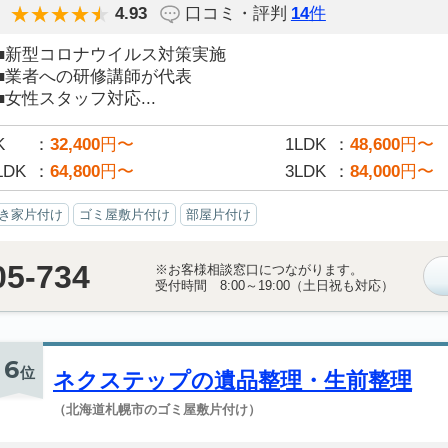
4.93
口コミ・評判
14
件
■新型コロナウイルス対策実施
■業者への研修講師が代表
■女性スタッフ対応...
K
32,400
円〜
1LDK
48,600
円〜
LDK
64,800
円〜
3LDK
84,000
円〜
き家片付け
ゴミ屋敷片付け
部屋片付け
05-734
※お客様相談窓口につながります。
受付時間 8:00～19:00（土日祝も対応）
6
位
ネクステップの遺品整理・生前整理
（北海道札幌市のゴミ屋敷片付け）