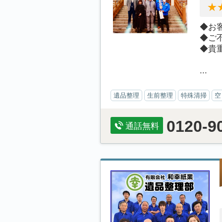
◆お
◆ご
◆貴
...
遺品整理
生前整理
特殊清掃
空
0120-9
通話無料