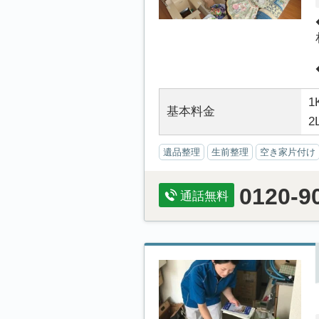
1
基本料金
2
遺品整理
生前整理
空き家片付け
0120-9
通話無料