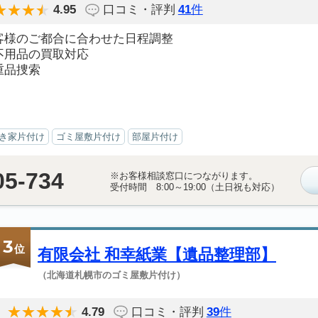
4.95
口コミ・評判
41
件
客様のご都合に合わせた日程調整
不用品の買取対応
重品捜索
き家片付け
ゴミ屋敷片付け
部屋片付け
05-734
※お客様相談窓口につながります。
受付時間 8:00～19:00（土日祝も対応）
3
位
有限会社 和幸紙業【遺品整理部】
（北海道札幌市のゴミ屋敷片付け）
4.79
口コミ・評判
39
件