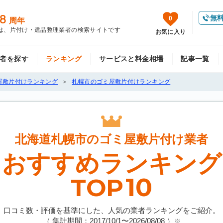
8
無
0
周年
は、片付け・遺品整理業者の検索サイトです
お気に入り
者を探す
ランキング
サービスと料金相場
記事一覧
屋敷片付けランキング
札幌市のゴミ屋敷片付けランキング
北海道札幌市の
ゴミ屋敷片付け業者
おすすめランキング
10
TOP
口コミ数・評価を基準にした、人気の業者ランキングをご紹介。
（ 集計期間：2017/10/1〜
2026/08/08
）
※