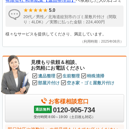
有限会社 和幸紙業【遺品整理部】
へ依頼した人の口コミ
5.0
20代／男性／北海道紋別市のゴミ屋敷片付け（間取
り：4LDK）／実際に払った金額：224,400円
様々なサービスを提供してくださり、満足しています。
利用時期：2025年08月
見積もり依頼＆相談、
お気軽にお電話ください
遺品整理
生前整理
特殊清掃
部屋片付け
空き家・ゴミ屋敷片付け
お客様相談窓口
0120-905-734
通話無料
受付時間 8:00～19:00（土日祝も対応）