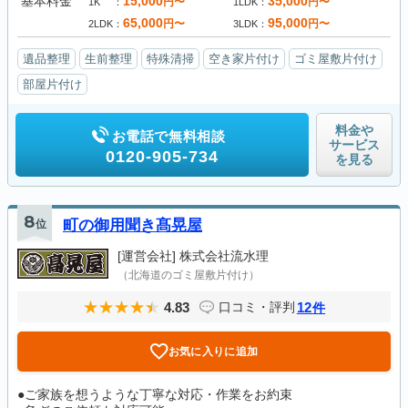
基本料金
15,000
35,000
円〜
円〜
1K
1LDK
65,000
95,000
円〜
円〜
2LDK
3LDK
遺品整理
生前整理
特殊清掃
空き家片付け
ゴミ屋敷片付け
部屋片付け
料金や
お電話で無料相談
サービス
0120-905-734
を見る
8
位
町の御用聞き髙晃屋
[運営会社]
株式会社流水理
（北海道のゴミ屋敷片付け）
4.83
12
口コミ・評判
件
お気に入りに追加
●ご家族を想うような丁寧な対応・作業をお約束