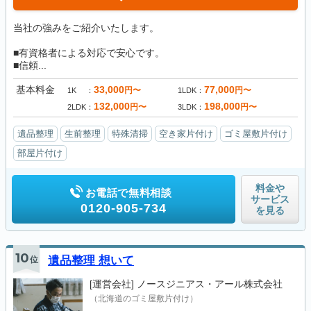
当社の強みをご紹介いたします。
■有資格者による対応で安心です。
■信頼...
基本料金
33,000
77,000
円〜
円〜
1K
1LDK
132,000
198,000
円〜
円〜
2LDK
3LDK
遺品整理
生前整理
特殊清掃
空き家片付け
ゴミ屋敷片付け
部屋片付け
料金や
お電話で無料相談
サービス
0120-905-734
を見る
10
位
遺品整理 想いて
[運営会社]
ノースジニアス・アール株式会社
（北海道のゴミ屋敷片付け）