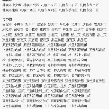
またお役立ち情報も豊富なので、部屋を埋めつくす大量のゴミを自力で片付ける
札幌市中央区
札幌市北区
札幌市東区
札幌市白石区
札幌市豊平区
方法についてもチェックしてみてください。
札幌市南区
札幌市西区
札幌市厚別区
札幌市手稲区
札幌市清田区
その他
函館市
小樽市
旭川市
室蘭市
釧路市
帯広市
北見市
夕張市
岩見沢市
網走市
留萌市
苫小牧市
稚内市
美唄市
芦別市
江別市
赤平市
紋別市
士別市
名寄市
三笠市
根室市
千歳市
滝川市
砂川市
歌志内市
深川市
富良野市
登別市
恵庭市
伊達市
北広島市
石狩市
北斗市
石狩郡当別町
石狩郡新篠津村
松前郡松前町
松前郡福島町
上磯郡知内町
上磯郡木古内町
亀田郡七飯町
茅部郡鹿部町
茅部郡森町
二海郡八雲町
山越郡長万部町
檜山郡江差町
檜山郡上ノ国町
檜山郡厚沢部町
爾志郡乙部町
奥尻郡奥尻町
瀬棚郡今金町
久遠郡せたな町
島牧郡島牧村
寿都郡寿都町
寿都郡黒松内町
磯谷郡蘭越町
虻田郡ニセコ町
虻田郡真狩村
虻田郡留寿都村
虻田郡喜茂別町
虻田郡京極町
虻田郡倶知安町
岩内郡共和町
岩内郡岩内町
古宇郡泊村
古宇郡神恵内村
積丹郡積丹町
古平郡古平町
余市郡仁木町
余市郡余市町
余市郡赤井川村
空知郡南幌町
空知郡奈井江町
空知郡上砂川町
夕張郡由仁町
夕張郡長沼町
夕張郡栗山町
樺戸郡月形町
樺戸郡浦臼町
樺戸郡新十津川町
雨竜郡妹背牛町
雨竜郡秩父別町
雨竜郡雨竜町
雨竜郡北竜町
雨竜郡沼田町
上川郡鷹栖町
上川郡東神楽町
上川郡当麻町