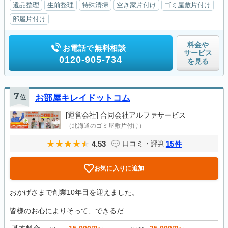
遺品整理
生前整理
特殊清掃
空き家片付け
ゴミ屋敷片付け
部屋片付け
料金や
お電話で無料相談
サービス
0120-905-734
を見る
7
位
お部屋キレイドットコム
[運営会社]
合同会社アルファサービス
（北海道のゴミ屋敷片付け）
4.53
15
口コミ・評判
件
お気に入りに追加
おかげさまで創業10年目を迎えました。
皆様のお心によりそって、できるだ...