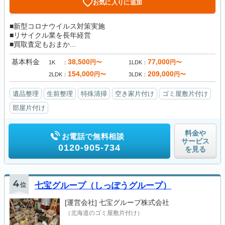
お気に入りに追加
■新型コロナウイルス対策実施
■リサイクル業を長年経営
■買取査定もおまか...
基本料金
38,500
77,000
円〜
円〜
1K
1LDK
154,000
209,000
円〜
円〜
2LDK
3LDK
遺品整理
生前整理
特殊清掃
空き家片付け
ゴミ屋敷片付け
部屋片付け
料金や
お電話で無料相談
サービス
0120-905-734
を見る
4
位
七宝グループ（しっぽうグループ）
[運営会社]
七宝グループ株式会社
（北海道のゴミ屋敷片付け）