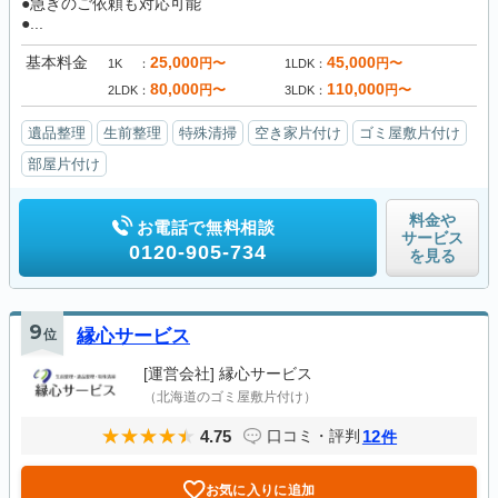
●急ぎのご依頼も対応可能
●...
基本料金
25,000
45,000
円〜
円〜
1K
1LDK
80,000
110,000
円〜
円〜
2LDK
3LDK
遺品整理
生前整理
特殊清掃
空き家片付け
ゴミ屋敷片付け
部屋片付け
料金や
お電話で無料相談
サービス
0120-905-734
を見る
9
位
縁心サービス
[運営会社]
縁心サービス
（北海道のゴミ屋敷片付け）
4.75
12
口コミ・評判
件
お気に入りに追加