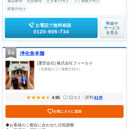
遺品整理
生前整理
空き家片付け
ゴミ屋敷片付け
部屋片付け
料金や
お電話で無料相談
サービス
0120-905-734
を見る
2
位
浄化舎本舗
[運営会社]
株式会社フィールド
（北海道のゴミ屋敷片付け）
4.95
41
口コミ・評判
件
お気に入りに追加
◆お客様のご都合に合わせた日程調整