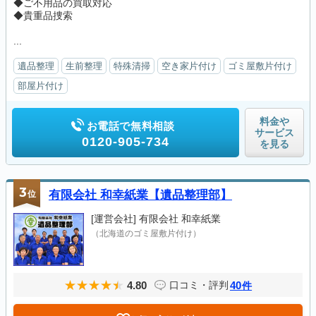
◆ご不用品の買取対応
◆貴重品捜索
...
遺品整理
生前整理
特殊清掃
空き家片付け
ゴミ屋敷片付け
部屋片付け
料金や
お電話で無料相談
サービス
0120-905-734
を見る
3
位
有限会社 和幸紙業【遺品整理部】
[運営会社]
有限会社 和幸紙業
（北海道のゴミ屋敷片付け）
4.80
40
口コミ・評判
件