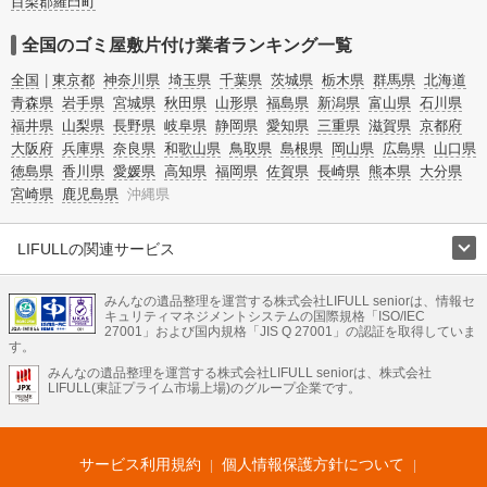
目梨郡羅臼町
全国のゴミ屋敷片付け業者ランキング一覧
全国
東京都
神奈川県
埼玉県
千葉県
茨城県
栃木県
群馬県
北海道
青森県
岩手県
宮城県
秋田県
山形県
福島県
新潟県
富山県
石川県
福井県
山梨県
長野県
岐阜県
静岡県
愛知県
三重県
滋賀県
京都府
大阪府
兵庫県
奈良県
和歌山県
鳥取県
島根県
岡山県
広島県
山口県
徳島県
香川県
愛媛県
高知県
福岡県
佐賀県
長崎県
熊本県
大分県
宮崎県
鹿児島県
沖縄県
LIFULLの関連サービス
LIFULLのサービス
みんなの遺品整理を運営する株式会社LIFULL seniorは、情報セ
不動産・住宅
引越し
老人ホーム
地方創生
ママの就労支援
キュリティマネジメントシステムの国際規格「ISO/IEC
不動産クラウドファンディング
遺品整理
老後の暮らし情報
27001」および国内規格「JIS Q 27001」の認証を取得していま
農業技術
す。
みんなの遺品整理を運営する株式会社LIFULL seniorは、株式会社
LIFULL HOME'Sのサービス
LIFULL(東証プライム市場上場)のグループ企業です。
不動産・住宅
マンション
一戸建て
注文住宅
リノベーション
不動産査定
マンション専門売却査定
不動産投資
アドバイザー
住まいの窓口
住宅ローン
住まいインデックス
プライスマップ
不動産アーカイブ
空き家バンク
家賃相場
不動産会社
まちむすび
サービス利用規約
個人情報保護方針について
不動産用語集
住まいのお役立ち情報
LIFULL HOME'S PRESS
DIY Mag
アプリ
不動産データ
不動産転職