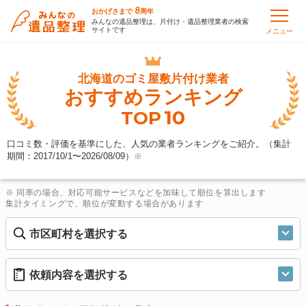
8
おかげさまで
周年
みんなの遺品整理は、片付け・遺品整理業者の検索
サイトです
メニュー
北海道の
ゴミ屋敷片付け業者
おすすめランキング
10
TOP
口コミ数・評価を基準にした、人気の業者ランキングをご紹介。（集計
期間：2017/10/1〜
2026/08/09
）
※
※ 同率の場合、対応可能サービスなどを加味して順位を算出します
集計タイミングで、順位が変動する場合があります
市区町村を選択する
依頼内容を選択する