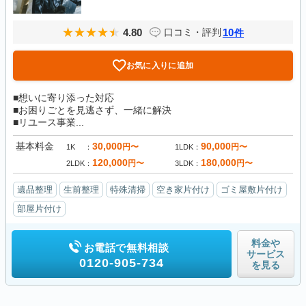
4.80
10
口コミ・評判
件
お気に入りに追加
■想いに寄り添った対応
■お困りごとを見逃さず、一緒に解決
■リユース事業...
基本料金
30,000
90,000
円〜
円〜
1K
1LDK
120,000
180,000
円〜
円〜
2LDK
3LDK
遺品整理
生前整理
特殊清掃
空き家片付け
ゴミ屋敷片付け
部屋片付け
料金や
お電話で無料相談
サービス
0120-905-734
を見る