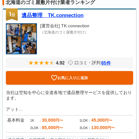
北海道のゴミ屋敷片付け業者ランキング
1
位
遺品整理 TK.connection
[運営会社]
TK.connection
（北海道のゴミ屋敷片付け）
4.92
65
口コミ・評判
件
お気に入りに追加
当社は空知を中心に全道各地で遺品整理サービスを提供しており
ます。
アット...
基本料金
30,000
45,000
円〜
円〜
1K
1LDK
85,000
130,000
円〜
円〜
2LDK
3LDK