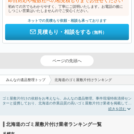
即日対応や複数社への相見積もりまでお任せください
初めての方でもわかりやすく、丁寧にご説明いたします。お電話の後に
しつこい営業はいたしませんのでご安心ください。
ネットでの見積もり依頼・相談も承っております
見積もり・相談をする
（無料）
ページの先頭へ
みんなの遺品整理トップ
北海道のゴミ屋敷片付けランキング
ゴミ屋敷片付けの依頼をお考えなら、みんなの遺品整理。事件現場特殊清掃セン
ターと提携しており、北海道の作業品質の高いゴミ屋敷片付け業者を掲載してい
ます。汚部屋の片付けに伴う不用品の処分・回収・引き取りから、外虫の発生や
孤独死の現場まで対応しています。北海道のゴミ屋敷片付けの料金相場情報だけ
で業者を決められない場合は不用品の買取や消臭脱臭など絞り込み条件を利用し
検索してみましょう。ゴミ屋敷になってしまう方は高齢で体力的に掃除するのが
北海道のゴミ屋敷片付け業者ランキング一覧
難しい、認知症やセルフネグレクトになってしまう、精神的なストレスなど様々
な原因があります。
札幌市