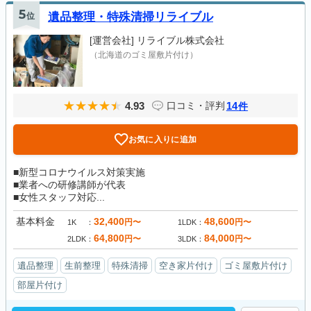
5
位
遺品整理・特殊清掃リライブル
[運営会社]
リライブル株式会社
（北海道のゴミ屋敷片付け）
4.93
14
口コミ・評判
件
お気に入りに追加
■新型コロナウイルス対策実施
■業者への研修講師が代表
■女性スタッフ対応...
基本料金
32,400
48,600
円〜
円〜
1K
1LDK
64,800
84,000
円〜
円〜
2LDK
3LDK
遺品整理
生前整理
特殊清掃
空き家片付け
ゴミ屋敷片付け
部屋片付け