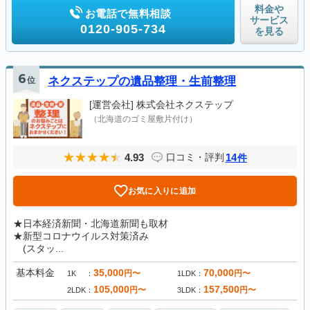
料金や
お電話で無料相談
サービス
0120-905-734
を見る
6
位
ネクステップの遺品整理・生前整理
[運営会社]
株式会社ネクステップ
（北海道のゴミ屋敷片付け）
4.93
14
口コミ・評判
件
お気に入りに追加
★日本経済新聞・北海道新聞も取材
★新型コロナウイルス対策済み
(スタッ...
基本料金
35,000
70,000
円〜
円〜
1K
1LDK
105,000
157,500
円〜
円〜
2LDK
3LDK