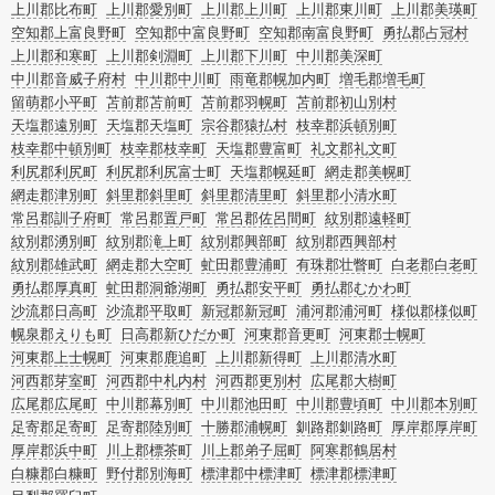
上川郡比布町
上川郡愛別町
上川郡上川町
上川郡東川町
上川郡美瑛町
空知郡上富良野町
空知郡中富良野町
空知郡南富良野町
勇払郡占冠村
上川郡和寒町
上川郡剣淵町
上川郡下川町
中川郡美深町
中川郡音威子府村
中川郡中川町
雨竜郡幌加内町
増毛郡増毛町
留萌郡小平町
苫前郡苫前町
苫前郡羽幌町
苫前郡初山別村
天塩郡遠別町
天塩郡天塩町
宗谷郡猿払村
枝幸郡浜頓別町
枝幸郡中頓別町
枝幸郡枝幸町
天塩郡豊富町
礼文郡礼文町
利尻郡利尻町
利尻郡利尻富士町
天塩郡幌延町
網走郡美幌町
網走郡津別町
斜里郡斜里町
斜里郡清里町
斜里郡小清水町
常呂郡訓子府町
常呂郡置戸町
常呂郡佐呂間町
紋別郡遠軽町
紋別郡湧別町
紋別郡滝上町
紋別郡興部町
紋別郡西興部村
紋別郡雄武町
網走郡大空町
虻田郡豊浦町
有珠郡壮瞥町
白老郡白老町
勇払郡厚真町
虻田郡洞爺湖町
勇払郡安平町
勇払郡むかわ町
沙流郡日高町
沙流郡平取町
新冠郡新冠町
浦河郡浦河町
様似郡様似町
幌泉郡えりも町
日高郡新ひだか町
河東郡音更町
河東郡士幌町
河東郡上士幌町
河東郡鹿追町
上川郡新得町
上川郡清水町
河西郡芽室町
河西郡中札内村
河西郡更別村
広尾郡大樹町
広尾郡広尾町
中川郡幕別町
中川郡池田町
中川郡豊頃町
中川郡本別町
足寄郡足寄町
足寄郡陸別町
十勝郡浦幌町
釧路郡釧路町
厚岸郡厚岸町
厚岸郡浜中町
川上郡標茶町
川上郡弟子屈町
阿寒郡鶴居村
白糠郡白糠町
野付郡別海町
標津郡中標津町
標津郡標津町