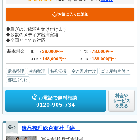
お気に入りに追加
◆急ぎのご依頼も受け付けます
◆多数のメディア出演実績
◆全国どこでも対応...
基本料金
38,000
78,000
円〜
円〜
1K
1LDK
148,000
188,000
円〜
円〜
2LDK
3LDK
遺品整理
生前整理
特殊清掃
空き家片付け
ゴミ屋敷片付け
部屋片付け
料金や
お電話で無料相談
サービス
0120-905-734
を見る
6
位
遺品整理総合商社「絆」
[運営会社]
株式会社絆