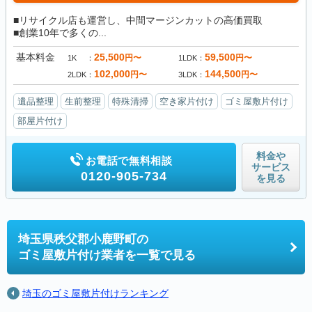
■リサイクル店も運営し、中間マージンカットの高価買取
■創業10年で多くの...
基本料金
25,500
59,500
円〜
円〜
1K
1LDK
102,000
144,500
円〜
円〜
2LDK
3LDK
遺品整理
生前整理
特殊清掃
空き家片付け
ゴミ屋敷片付け
部屋片付け
料金や
お電話で無料相談
サービス
0120-905-734
を見る
埼玉県秩父郡小鹿野町の
ゴミ屋敷片付け業者を一覧で見る
埼玉のゴミ屋敷片付けランキング