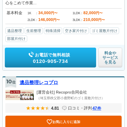
心をこめて作業...
基本料金
34,000
82,000
円〜
円〜
1K
1LDK
146,000
210,000
円〜
円〜
2LDK
3LDK
遺品整理
生前整理
特殊清掃
空き家片付け
ゴミ屋敷片付け
部屋片付け
料金や
お電話で無料相談
サービス
0120-905-734
を見る
10
位
遺品整理レコプロ
[運営会社]
Recopro合同会社
（埼玉県秩父郡小鹿野町のゴミ屋敷片付け）
4.81
47
口コミ・評判
件
お気に入りに追加