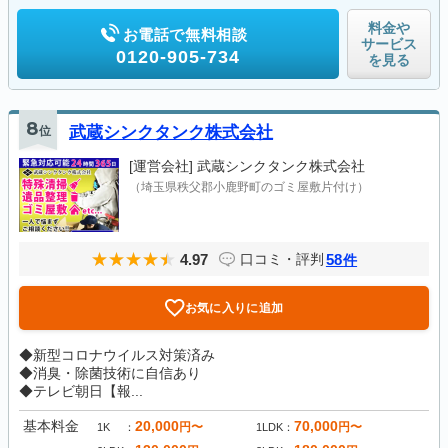
料金や
お電話で無料相談
サービス
0120-905-734
を見る
8
位
武蔵シンクタンク株式会社
[運営会社]
武蔵シンクタンク株式会社
（埼玉県秩父郡小鹿野町のゴミ屋敷片付け）
4.97
58
口コミ・評判
件
お気に入りに追加
◆新型コロナウイルス対策済み
◆消臭・除菌技術に自信あり
◆テレビ朝日【報...
基本料金
20,000
70,000
円〜
円〜
1K
1LDK