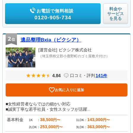
料金や
お電話で無料相談
サービス
0120-905-734
を見る
2
位
遺品整理Bxia（ビクシア）
[運営会社]
ビクシア株式会社
（埼玉県秩父郡小鹿野町のゴミ屋敷片付け）
4.84
141
口コミ・評判
件
お気に入りに追加
■女性経営者ならではの細かい対応
■誠実丁寧な若手社員・女性スタッフが活躍...
基本料金
38,500
143,000
円〜
円〜
1K
1LDK
253,000
363,000
円〜
円〜
2LDK
3LDK