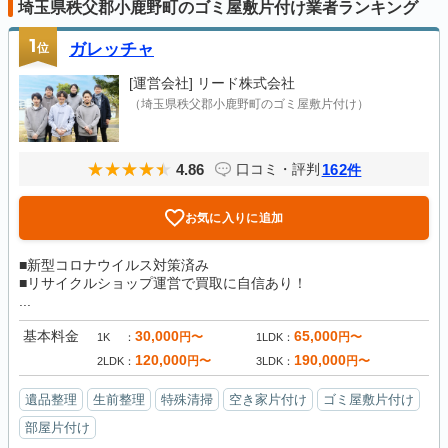
埼玉県秩父郡小鹿野町のゴミ屋敷片付け業者ランキング
1
位
ガレッチャ
[運営会社]
リード株式会社
（埼玉県秩父郡小鹿野町のゴミ屋敷片付け）
4.86
162
口コミ・評判
件
お気に入りに追加
■新型コロナウイルス対策済み
■リサイクルショップ運営で買取に自信あり！
...
基本料金
30,000
65,000
円〜
円〜
1K
1LDK
120,000
190,000
円〜
円〜
2LDK
3LDK
遺品整理
生前整理
特殊清掃
空き家片付け
ゴミ屋敷片付け
部屋片付け