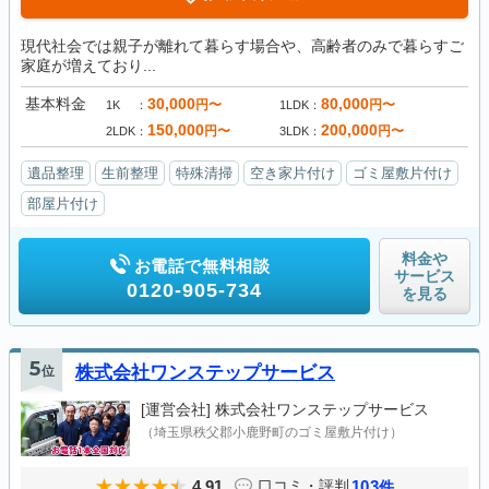
現代社会では親子が離れて暮らす場合や、高齢者のみで暮らすご
家庭が増えており...
基本料金
30,000
80,000
円〜
円〜
1K
1LDK
150,000
200,000
円〜
円〜
2LDK
3LDK
遺品整理
生前整理
特殊清掃
空き家片付け
ゴミ屋敷片付け
部屋片付け
料金や
お電話で無料相談
サービス
0120-905-734
を見る
5
位
株式会社ワンステップサービス
[運営会社]
株式会社ワンステップサービス
（埼玉県秩父郡小鹿野町のゴミ屋敷片付け）
4.91
103
口コミ・評判
件