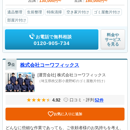
130,000
180,000
円〜
円〜
2LDK
3LDK
遺品整理
生前整理
特殊清掃
空き家片付け
ゴミ屋敷片付け
部屋片付け
料金や
お電話で無料相談
サービス
0120-905-734
を見る
9
位
株式会社コーワフィックス
[運営会社]
株式会社コーワフィックス
（埼玉県秩父郡小鹿野町のゴミ屋敷片付け）
4.92
52
口コミ・評判
件
お気に入りに追加
どんなに些細な作業であっても、ご依頼者様のお気持ちを考え、