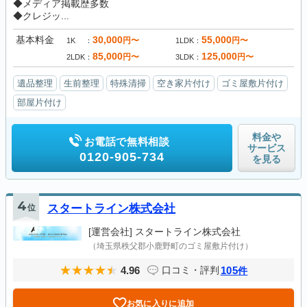
◆メディア掲載歴多数
◆クレジッ...
基本料金
30,000
55,000
円〜
円〜
1K
1LDK
85,000
125,000
円〜
円〜
2LDK
3LDK
遺品整理
生前整理
特殊清掃
空き家片付け
ゴミ屋敷片付け
部屋片付け
料金や
お電話で無料相談
サービス
0120-905-734
を見る
4
位
スタートライン株式会社
[運営会社]
スタートライン株式会社
（埼玉県秩父郡小鹿野町のゴミ屋敷片付け）
4.96
105
口コミ・評判
件
お気に入りに追加