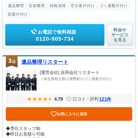
遺品整理
生前整理
特殊清掃
空き家片付け
ゴミ屋敷片付け
部屋片付け
料金や
お電話で無料相談
サービス
0120-905-734
を見る
3
位
遺品整理リスタート
[運営会社]
合同会社リスタート
（埼玉県秩父郡小鹿野町のゴミ屋敷片付け）
4.79
121
口コミ・評判
件
お気に入りに追加
◆専任スタッフ制
◆即日お見積り可能