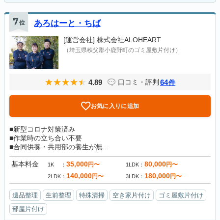
7
位
あろはーと・ちば
[運営会社]
株式会社ALOHEART
（埼玉県秩父郡小鹿野町のゴミ屋敷片付け）
4.89
64
口コミ・評判
件
お気に入りに追加
■新型コロナ対策済み
■作業時の立ち合い不要
■合同供養・共用部の養生が無...
基本料金
35,000
80,000
円〜
円〜
1K
1LDK
140,000
180,000
円〜
円〜
2LDK
3LDK
遺品整理
生前整理
特殊清掃
空き家片付け
ゴミ屋敷片付け
部屋片付け