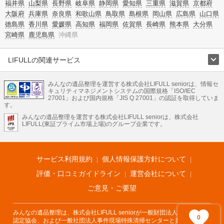
福井県
山梨県
長野県
岐阜県
静岡県
愛知県
三重県
滋賀県
京都府
大阪府
兵庫県
奈良県
和歌山県
鳥取県
島根県
岡山県
広島県
山口県
徳島県
香川県
愛媛県
高知県
福岡県
佐賀県
長崎県
熊本県
大分県
宮崎県
鹿児島県
沖縄県
LIFULLの関連サービス
LIFULLのサービス
みんなの遺品整理を運営する株式会社LIFULL seniorは、情報セ
不動産・住宅
引越し
老人ホーム
地方創生
ママの就労支援
キュリティマネジメントシステムの国際規格「ISO/IEC
不動産クラウドファンディング
遺品整理
老後の暮らし情報
27001」および国内規格「JIS Q 27001」の認証を取得していま
農業技術
す。
みんなの遺品整理を運営する株式会社LIFULL seniorは、株式会社
LIFULL HOME'Sのサービス
LIFULL(東証プライム市場上場)のグループ企業です。
不動産・住宅
マンション
一戸建て
注文住宅
リノベーション
不動産査定
マンション専門売却査定
不動産投資
アドバイザー
住まいの窓口
住宅ローン
住まいインデックス
プライスマップ
不動産アーカイブ
空き家バンク
家賃相場
不動産会社
まちむすび
サービス利用規約
個人情報保護方針について
不動産用語集
住まいのお役立ち情報
LIFULL HOME'S PRESS
DIY Mag
アプリ
不動産データ
不動産転職
評価・口コミガイドライン
運営会社について
ご意見・ご要望
みんなの遺品整理は、株式会社LIFULL seniorが一般財団法人遺品整理士
0
認定協会、および一般社団法人事件現場特殊清掃センターと共同でサービ