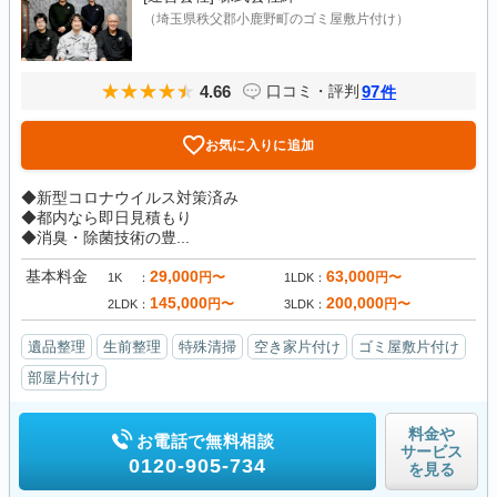
（埼玉県秩父郡小鹿野町のゴミ屋敷片付け）
4.66
97
口コミ・評判
件
お気に入りに追加
◆新型コロナウイルス対策済み
◆都内なら即日見積もり
◆消臭・除菌技術の豊...
基本料金
29,000
63,000
円〜
円〜
1K
1LDK
145,000
200,000
円〜
円〜
2LDK
3LDK
遺品整理
生前整理
特殊清掃
空き家片付け
ゴミ屋敷片付け
部屋片付け
料金や
お電話で無料相談
サービス
0120-905-734
を見る