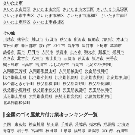
まう、精神的なストレスなど様々な原因があります。
さいたま市
またお役立ち情報も豊富なので、部屋を埋めつくす大量のゴミを自力で片付ける
さいたま市西区
さいたま市北区
さいたま市大宮区
さいたま市見沼区
方法についてもチェックしてみてください。
さいたま市中央区
さいたま市桜区
さいたま市浦和区
さいたま市南区
さいたま市緑区
さいたま市岩槻区
その他
川越市
熊谷市
川口市
行田市
秩父市
所沢市
飯能市
加須市
本庄市
東松山市
春日部市
狭山市
羽生市
鴻巣市
深谷市
上尾市
草加市
越谷市
蕨市
戸田市
入間市
朝霞市
志木市
和光市
新座市
桶川市
久喜市
北本市
八潮市
富士見市
三郷市
蓮田市
坂戸市
幸手市
鶴ヶ島市
日高市
吉川市
ふじみ野市
白岡市
北足立郡伊奈町
入間郡三芳町
入間郡毛呂山町
入間郡越生町
比企郡滑川町
比企郡嵐山町
比企郡小川町
比企郡川島町
比企郡吉見町
比企郡鳩山町
比企郡ときがわ町
秩父郡横瀬町
秩父郡皆野町
秩父郡長瀞町
秩父郡小鹿野町
秩父郡東秩父村
児玉郡美里町
児玉郡神川町
児玉郡上里町
大里郡寄居町
南埼玉郡宮代町
北葛飾郡杉戸町
北葛飾郡松伏町
全国のゴミ屋敷片付け業者ランキング一覧
全国
東京都
神奈川県
埼玉県
千葉県
茨城県
栃木県
群馬県
北海道
青森県
岩手県
宮城県
秋田県
山形県
福島県
新潟県
富山県
石川県