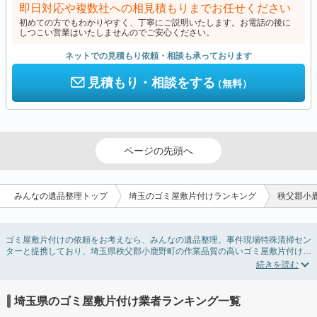
即日対応や複数社への相見積もりまでお任せください
初めての方でもわかりやすく、丁寧にご説明いたします。お電話の後に
しつこい営業はいたしませんのでご安心ください。
ネットでの見積もり依頼・相談も承っております
見積もり・相談をする
（無料）
ページの先頭へ
みんなの遺品整理トップ
埼玉のゴミ屋敷片付けランキング
秩父郡小
ゴミ屋敷片付けの依頼をお考えなら、みんなの遺品整理。事件現場特殊清掃セン
ターと提携しており、埼玉県秩父郡小鹿野町の作業品質の高いゴミ屋敷片付け業
者を掲載しています。汚部屋の片付けに伴う不用品の処分・回収・引き取りか
ら、外虫の発生や孤独死の現場まで対応しています。埼玉県秩父郡小鹿野町のゴ
ミ屋敷片付けの料金相場情報だけで業者を決められない場合は不用品の買取や消
臭脱臭など絞り込み条件を利用し検索してみましょう。ゴミ屋敷になってしまう
埼玉県のゴミ屋敷片付け業者ランキング一覧
方は高齢で体力的に掃除するのが難しい、認知症やセルフネグレクトになってし