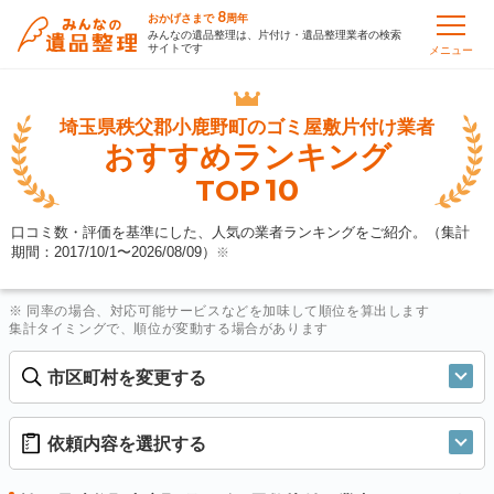
8
おかげさまで
周年
みんなの遺品整理は、片付け・遺品整理業者の検索
サイトです
メニュー
埼玉県秩父郡小鹿野町の
ゴミ屋敷片付け業者
おすすめランキング
10
TOP
口コミ数・評価を基準にした、人気の業者ランキングをご紹介。（集計
期間：2017/10/1〜
2026/08/09
）
※
※ 同率の場合、対応可能サービスなどを加味して順位を算出します
集計タイミングで、順位が変動する場合があります
市区町村を変更する
依頼内容を選択する