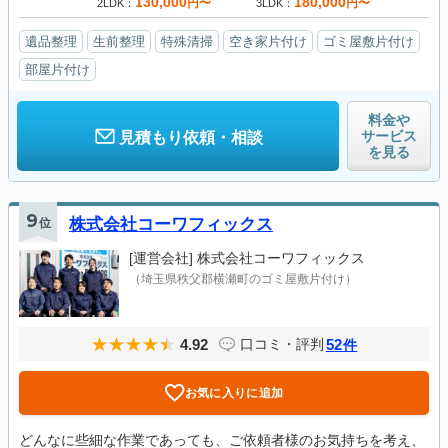
130,000
180,000
円〜
円〜
2LDK
3LDK
遺品整理
生前整理
特殊清掃
空き家片付け
ゴミ屋敷片付け
部屋片付け
料金や
サービス
見積もり依頼・相談
を見る
9
位
株式会社コーワフィックス
[運営会社]
株式会社コーワフィックス
（埼玉県秩父郡横瀬町のゴミ屋敷片付け）
4.92
52
口コミ・評判
件
お気に入りに追加
どんなに些細な作業であっても、ご依頼者様のお気持ちを考え、