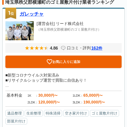
埼玉県秩父郡横瀬町のゴミ屋敷片付け業者ランキング
1
位
ガレッチャ
[運営会社]
リード株式会社
（埼玉県秩父郡横瀬町のゴミ屋敷片付け）
4.86
162
口コミ・評判
件
お気に入りに追加
■新型コロナウイルス対策済み
■リサイクルショップ運営で買取に自信あり！
...
基本料金
30,000
65,000
円〜
円〜
1K
1LDK
120,000
190,000
円〜
円〜
2LDK
3LDK
遺品整理
生前整理
特殊清掃
空き家片付け
ゴミ屋敷片付け
部屋片付け