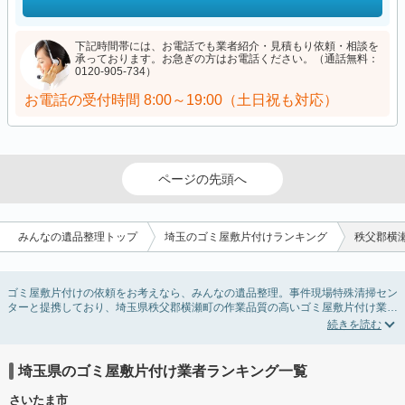
下記時間帯には、お電話でも業者紹介・見積もり依頼・相談を
承っております。お急ぎの方はお電話ください。（通話無料：
0120-905-734）
お電話の受付時間
8:00～19:00（土日祝も対応）
ページの先頭へ
みんなの遺品整理トップ
埼玉のゴミ屋敷片付けランキング
秩父郡横
ゴミ屋敷片付けの依頼をお考えなら、みんなの遺品整理。事件現場特殊清掃セン
ターと提携しており、埼玉県秩父郡横瀬町の作業品質の高いゴミ屋敷片付け業者
を掲載しています。汚部屋の片付けに伴う不用品の処分・回収・引き取りから、
外虫の発生や孤独死の現場まで対応しています。埼玉県秩父郡横瀬町のゴミ屋敷
片付けの料金相場情報だけで業者を決められない場合は不用品の買取や消臭脱臭
など絞り込み条件を利用し検索してみましょう。ゴミ屋敷になってしまう方は高
埼玉県のゴミ屋敷片付け業者ランキング一覧
齢で体力的に掃除するのが難しい、認知症やセルフネグレクトになってしまう、
精神的なストレスなど様々な原因があります。
さいたま市