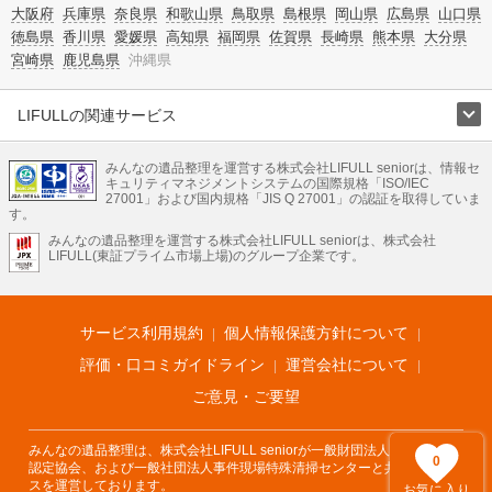
大阪府
兵庫県
奈良県
和歌山県
鳥取県
島根県
岡山県
広島県
山口県
徳島県
香川県
愛媛県
高知県
福岡県
佐賀県
長崎県
熊本県
大分県
宮崎県
鹿児島県
沖縄県
LIFULLの関連サービス
LIFULLのサービス
みんなの遺品整理を運営する株式会社LIFULL seniorは、情報セ
不動産・住宅
引越し
老人ホーム
地方創生
ママの就労支援
キュリティマネジメントシステムの国際規格「ISO/IEC
不動産クラウドファンディング
遺品整理
老後の暮らし情報
27001」および国内規格「JIS Q 27001」の認証を取得していま
農業技術
す。
みんなの遺品整理を運営する株式会社LIFULL seniorは、株式会社
LIFULL HOME'Sのサービス
LIFULL(東証プライム市場上場)のグループ企業です。
不動産・住宅
マンション
一戸建て
注文住宅
リノベーション
不動産査定
マンション専門売却査定
不動産投資
アドバイザー
住まいの窓口
住宅ローン
住まいインデックス
プライスマップ
不動産アーカイブ
空き家バンク
家賃相場
不動産会社
まちむすび
サービス利用規約
個人情報保護方針について
不動産用語集
住まいのお役立ち情報
LIFULL HOME'S PRESS
DIY Mag
アプリ
不動産データ
不動産転職
評価・口コミガイドライン
運営会社について
ご意見・ご要望
みんなの遺品整理は、株式会社LIFULL seniorが一般財団法人遺品整理士
0
認定協会、および一般社団法人事件現場特殊清掃センターと共同でサービ
スを運営しております。
お気に入り