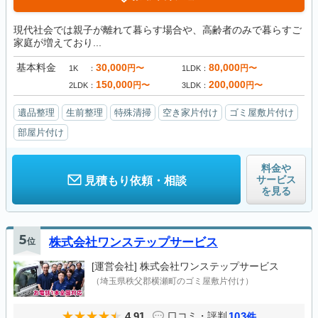
現代社会では親子が離れて暮らす場合や、高齢者のみで暮らすご
家庭が増えており...
基本料金
30,000
80,000
円〜
円〜
1K
1LDK
150,000
200,000
円〜
円〜
2LDK
3LDK
遺品整理
生前整理
特殊清掃
空き家片付け
ゴミ屋敷片付け
部屋片付け
料金や
サービス
見積もり依頼・相談
を見る
5
位
株式会社ワンステップサービス
[運営会社]
株式会社ワンステップサービス
（埼玉県秩父郡横瀬町のゴミ屋敷片付け）
4.91
103
口コミ・評判
件