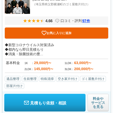
（埼玉県秩父郡横瀬町のゴミ屋敷片付け）
4.66
97
口コミ・評判
件
お気に入りに追加
◆新型コロナウイルス対策済み
◆都内なら即日見積もり
◆消臭・除菌技術の豊...
基本料金
29,000
63,000
円〜
円〜
1K
1LDK
145,000
200,000
円〜
円〜
2LDK
3LDK
遺品整理
生前整理
特殊清掃
空き家片付け
ゴミ屋敷片付け
部屋片付け
料金や
サービス
見積もり依頼・相談
を見る