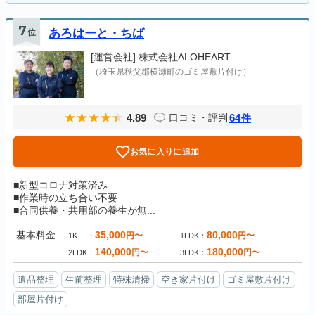
7
位
あろはーと・ちば
[運営会社]
株式会社ALOHEART
（埼玉県秩父郡横瀬町のゴミ屋敷片付け）
4.89
64
口コミ・評判
件
お気に入りに追加
■新型コロナ対策済み
■作業時の立ち合い不要
■合同供養・共用部の養生が無...
基本料金
35,000
80,000
円〜
円〜
1K
1LDK
140,000
180,000
円〜
円〜
2LDK
3LDK
遺品整理
生前整理
特殊清掃
空き家片付け
ゴミ屋敷片付け
部屋片付け