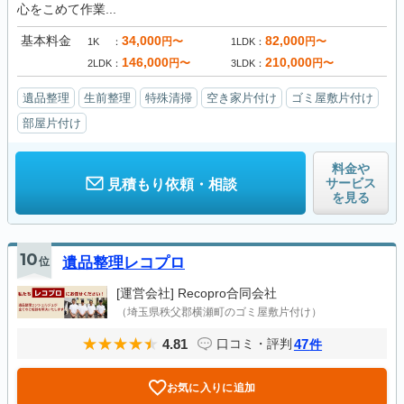
心をこめて作業...
基本料金
34,000
82,000
円〜
円〜
1K
1LDK
146,000
210,000
円〜
円〜
2LDK
3LDK
遺品整理
生前整理
特殊清掃
空き家片付け
ゴミ屋敷片付け
部屋片付け
料金や
サービス
見積もり依頼・相談
を見る
10
位
遺品整理レコプロ
[運営会社]
Recopro合同会社
（埼玉県秩父郡横瀬町のゴミ屋敷片付け）
4.81
47
口コミ・評判
件
お気に入りに追加