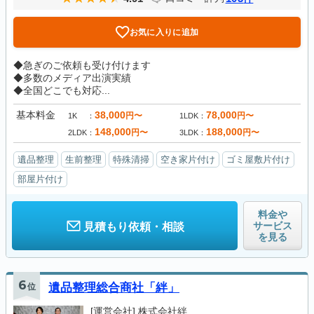
お気に入りに追加
◆急ぎのご依頼も受け付けます
◆多数のメディア出演実績
◆全国どこでも対応...
基本料金
38,000
78,000
円〜
円〜
1K
1LDK
148,000
188,000
円〜
円〜
2LDK
3LDK
遺品整理
生前整理
特殊清掃
空き家片付け
ゴミ屋敷片付け
部屋片付け
料金や
サービス
見積もり依頼・相談
を見る
6
位
遺品整理総合商社「絆」
[運営会社]
株式会社絆