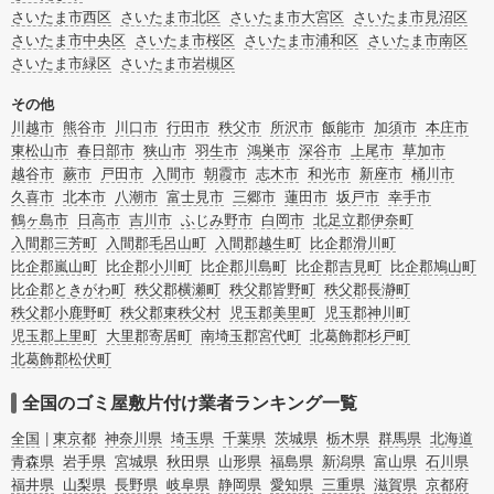
またお役立ち情報も豊富なので、部屋を埋めつくす大量のゴミを自力で片付ける
さいたま市西区
さいたま市北区
さいたま市大宮区
さいたま市見沼区
方法についてもチェックしてみてください。
さいたま市中央区
さいたま市桜区
さいたま市浦和区
さいたま市南区
さいたま市緑区
さいたま市岩槻区
その他
川越市
熊谷市
川口市
行田市
秩父市
所沢市
飯能市
加須市
本庄市
東松山市
春日部市
狭山市
羽生市
鴻巣市
深谷市
上尾市
草加市
越谷市
蕨市
戸田市
入間市
朝霞市
志木市
和光市
新座市
桶川市
久喜市
北本市
八潮市
富士見市
三郷市
蓮田市
坂戸市
幸手市
鶴ヶ島市
日高市
吉川市
ふじみ野市
白岡市
北足立郡伊奈町
入間郡三芳町
入間郡毛呂山町
入間郡越生町
比企郡滑川町
比企郡嵐山町
比企郡小川町
比企郡川島町
比企郡吉見町
比企郡鳩山町
比企郡ときがわ町
秩父郡横瀬町
秩父郡皆野町
秩父郡長瀞町
秩父郡小鹿野町
秩父郡東秩父村
児玉郡美里町
児玉郡神川町
児玉郡上里町
大里郡寄居町
南埼玉郡宮代町
北葛飾郡杉戸町
北葛飾郡松伏町
全国のゴミ屋敷片付け業者ランキング一覧
全国
東京都
神奈川県
埼玉県
千葉県
茨城県
栃木県
群馬県
北海道
青森県
岩手県
宮城県
秋田県
山形県
福島県
新潟県
富山県
石川県
福井県
山梨県
長野県
岐阜県
静岡県
愛知県
三重県
滋賀県
京都府