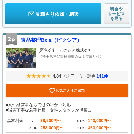
料金や
サービス
見積もり依頼・相談
を見る
2
位
遺品整理Bxia（ビクシア）
[運営会社]
ビクシア株式会社
（埼玉県秩父郡横瀬町のゴミ屋敷片付け）
4.84
141
口コミ・評判
件
お気に入りに追加
■女性経営者ならではの細かい対応
■誠実丁寧な若手社員・女性スタッフが活躍...
基本料金
38,500
143,000
円〜
円〜
1K
1LDK
253,000
363,000
円〜
円〜
2LDK
3LDK