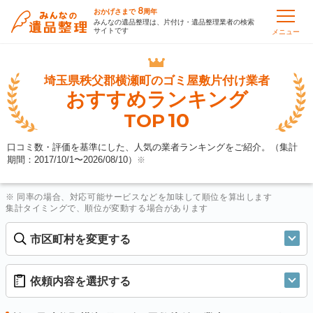
8
おかげさまで
周年
みんなの遺品整理は、片付け・遺品整理業者の検索
サイトです
メニュー
埼玉県秩父郡横瀬町の
ゴミ屋敷片付け業者
おすすめランキング
10
TOP
口コミ数・評価を基準にした、人気の業者ランキングをご紹介。（集計
期間：2017/10/1〜
2026/08/10
）
※
※ 同率の場合、対応可能サービスなどを加味して順位を算出します
集計タイミングで、順位が変動する場合があります
市区町村を変更する
依頼内容を選択する