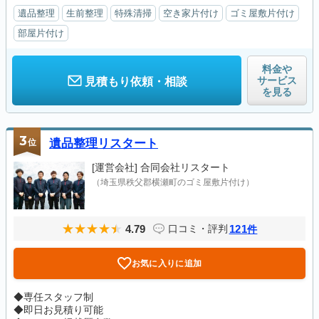
遺品整理
生前整理
特殊清掃
空き家片付け
ゴミ屋敷片付け
部屋片付け
料金や
サービス
見積もり依頼・相談
を見る
3
位
遺品整理リスタート
[運営会社]
合同会社リスタート
（埼玉県秩父郡横瀬町のゴミ屋敷片付け）
4.79
121
口コミ・評判
件
お気に入りに追加
◆専任スタッフ制
◆即日お見積り可能