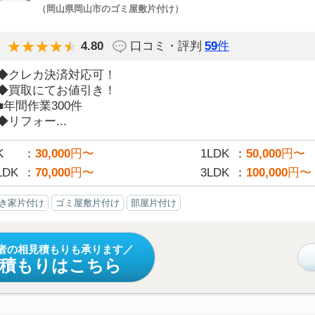
（岡山県岡山市のゴミ屋敷片付け）
4.80
口コミ・評判
59
件
◆クレカ決済対応可！
◆買取にてお値引き！
■年間作業300件
◆リフォー...
K
30,000
円〜
1LDK
50,000
円〜
LDK
70,000
円〜
3LDK
100,000
円〜
き家片付け
ゴミ屋敷片付け
部屋片付け
者の相見積もりも承ります
見積もりはこちら