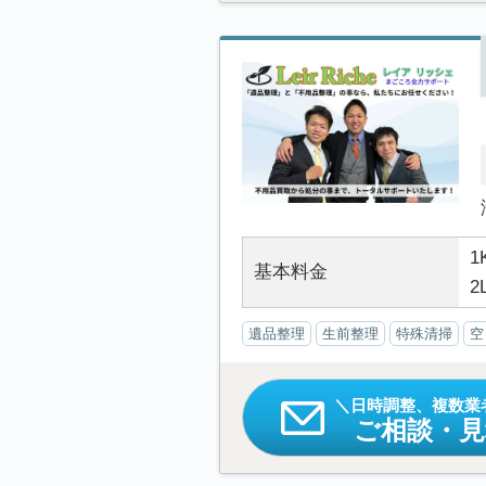
1
基本料金
2
遺品整理
生前整理
特殊清掃
空
日時調整、複数業
ご相談・