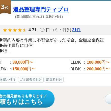
3
位
遺品整理専門ティプロ
（岡山県岡山市のゴミ屋敷片付け）
4.71
口コミ・評判
21
件
◆契約内容と作業に不都合があった場合、全額返金保証
◆高価買取に自信
◆特...
K
38,000
円〜
1LDK
100,000
円〜
LDK
150,000
円〜
3LDK
200,000
円〜
き家片付け
ゴミ屋敷片付け
部屋片付け
者の相見積もりも承ります
見積もりはこちら