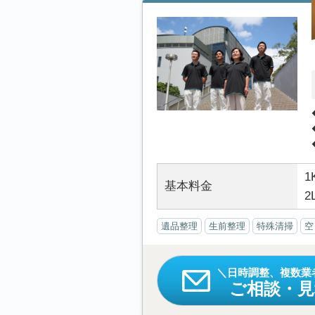
1
基本料金
2
遺品整理
生前整理
特殊清掃
空
日時調整、複数業
ご相談・