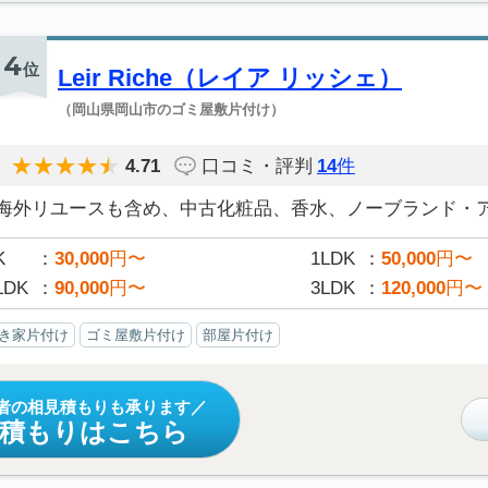
4
位
Leir Riche（レイア リッシェ）
（岡山県岡山市のゴミ屋敷片付け）
4.71
口コミ・評判
14
件
海外リユースも含め、中古化粧品、香水、ノーブランド・アク
K
30,000
円〜
1LDK
50,000
円〜
LDK
90,000
円〜
3LDK
120,000
円〜
き家片付け
ゴミ屋敷片付け
部屋片付け
者の相見積もりも承ります
見積もりはこちら