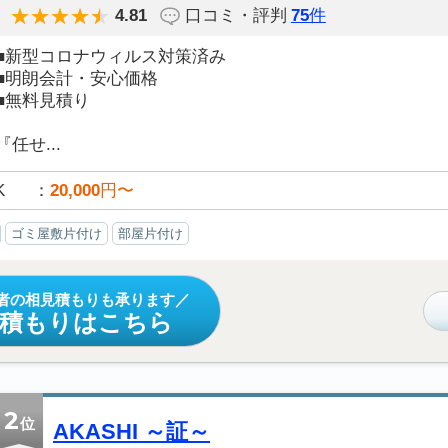
4.81
口コミ・評判
75
件
■新型コロナウィルス対策済み
■明朗会計・安心価格
■無料見積り
『任せ...
K
20,000
円〜
ゴミ屋敷片付け
部屋片付け
者の相見積もりも承ります
見積もりはこちら
2
位
AKASHI ～証～