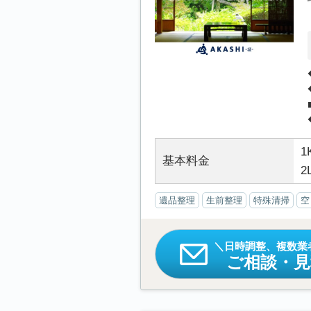
1
基本料金
2
遺品整理
生前整理
特殊清掃
空
日時調整、複数業
ご相談・