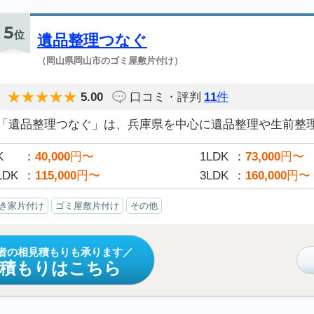
5
位
遺品整理つなぐ
（岡山県岡山市のゴミ屋敷片付け）
5.00
口コミ・評判
11
件
「遺品整理つなぐ」は、兵庫県を中心に遺品整理や生前整理、
K
40,000
円〜
1LDK
73,000
円〜
LDK
115,000
円〜
3LDK
160,000
円〜
き家片付け
ゴミ屋敷片付け
その他
者の相見積もりも承ります
見積もりはこちら