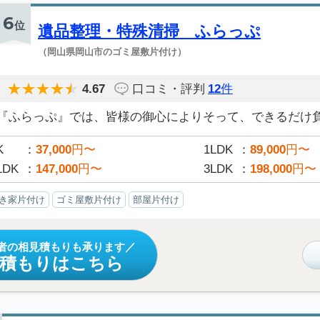
6
位
遺品整理・特殊清掃 ふらっぷ
（岡山県岡山市のゴミ屋敷片付け）
4.67
口コミ・評判
12
件
『ふらっぷ』では、皆様の御心によりそって、できるだけ負担
K
37,000
円〜
1LDK
89,000
円〜
LDK
147,000
円〜
3LDK
198,000
円〜
き家片付け
ゴミ屋敷片付け
部屋片付け
者の相見積もりも承ります
見積もりはこちら