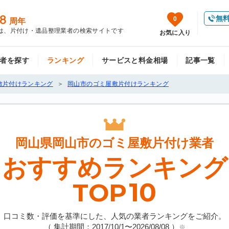
8
無
0
周年
は、片付け・遺品整理業者の検索サイトです
お気に入り
者を探す
ランキング
サービスと料金相場
記事一覧
敷片付けランキング
岡山市のゴミ屋敷片付けランキング
岡山県岡山市の
ゴミ屋敷片付け業者
おすすめランキング
10
TOP
口コミ数・評価を基準にした、人気の業者ランキングをご紹介。
（ 集計期間：2017/10/1〜
2026/08/08
）
※