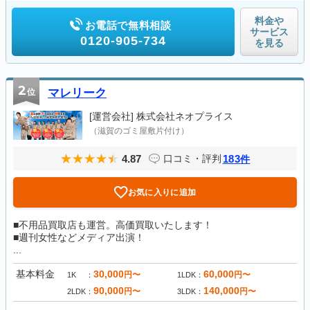
料金や
お電話で無料相談
サービス
0120-905-734
を見る
2
位
マレリーク
[運営会社]
株式会社ネオプライス
（滋賀のゴミ屋敷片付け）
4.87
183
口コミ・評判
件
お気に入りに追加
■不用品買取店も運営。高価買取いたします！
■週刊女性などメディア出演！
...
基本料金
30,000
60,000
円〜
円〜
1K
1LDK
90,000
140,000
円〜
円〜
2LDK
3LDK