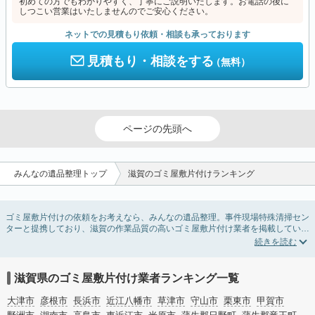
初めての方でもわかりやすく、丁寧にご説明いたします。お電話の後に
しつこい営業はいたしませんのでご安心ください。
ネットでの見積もり依頼・相談も承っております
見積もり・相談をする
（無料）
ページの先頭へ
みんなの遺品整理トップ
滋賀のゴミ屋敷片付けランキング
ゴミ屋敷片付けの依頼をお考えなら、みんなの遺品整理。事件現場特殊清掃セン
ターと提携しており、滋賀の作業品質の高いゴミ屋敷片付け業者を掲載していま
す。汚部屋の片付けに伴う不用品の処分・回収・引き取りから、外虫の発生や孤
独死の現場まで対応しています。滋賀のゴミ屋敷片付けの料金相場情報だけで業
者を決められない場合は不用品の買取や消臭脱臭など絞り込み条件を利用し検索
してみましょう。ゴミ屋敷になってしまう方は高齢で体力的に掃除するのが難し
滋賀県のゴミ屋敷片付け業者ランキング一覧
い、認知症やセルフネグレクトになってしまう、精神的なストレスなど様々な原
因があります。
大津市
彦根市
長浜市
近江八幡市
草津市
守山市
栗東市
甲賀市
またお役立ち情報も豊富なので、部屋を埋めつくす大量のゴミを自力で片付ける