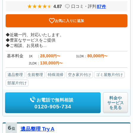
4.87
87
口コミ・評判
件
お気に入りに追加
◆近畿一円、対応いたします。
◆豊富なサービスをご提供
◆ご相談、お見積も...
基本料金
28,000
80,000
円〜
円〜
1K
1LDK
130,000
円〜
2LDK
遺品整理
生前整理
特殊清掃
空き家片付け
ゴミ屋敷片付け
部屋片付け
料金や
お電話で無料相談
サービス
0120-905-734
を見る
6
位
遺品整理 Try A