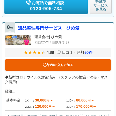
料金や
お電話で無料相談
サービス
0120-905-734
を見る
8
位
遺品整理専門サービス ひめ紫
[運営会社]
ひめ紫
（滋賀のゴミ屋敷片付け）
4.88
50
口コミ・評判
件
お気に入りに追加
◆新型コロナウイルス対策済み (スタッフの検温・消毒・マス
ク着用)
経験...
基本料金
30,000
80,000
円〜
円〜
1K
1LDK
120,000
170,000
円〜
円〜
2LDK
3LDK