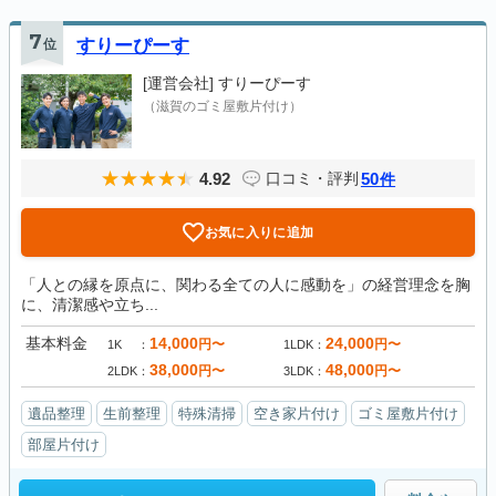
7
位
すりーぴーす
[運営会社]
すりーぴーす
（滋賀のゴミ屋敷片付け）
4.92
50
口コミ・評判
件
お気に入りに追加
「人との縁を原点に、関わる全ての人に感動を」の経営理念を胸
に、清潔感や立ち...
基本料金
14,000
24,000
円〜
円〜
1K
1LDK
38,000
48,000
円〜
円〜
2LDK
3LDK
遺品整理
生前整理
特殊清掃
空き家片付け
ゴミ屋敷片付け
部屋片付け