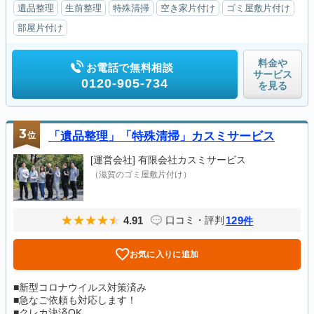
遺品整理
生前整理
特殊清掃
空き家片付け
ゴミ屋敷片付け
部屋片付け
料金や
お電話で無料相談
サービス
0120-905-734
を見る
3
位
「遺品整理」「特殊清掃」カスミサービス
[運営会社]
有限会社カスミサービス
（滋賀のゴミ屋敷片付け）
4.91
129
口コミ・評判
件
お気に入りに追加
■新型コロナウイルス対策済み
■急なご依頼も対応します！
■クレカ決済OK...