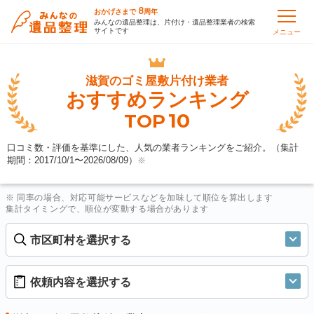
8
おかげさまで
周年
みんなの遺品整理は、片付け・遺品整理業者の検索
サイトです
メニュー
滋賀の
ゴミ屋敷片付け業者
おすすめランキング
10
TOP
口コミ数・評価を基準にした、人気の業者ランキングをご紹介。（集計
期間：2017/10/1〜
2026/08/09
）
※
※ 同率の場合、対応可能サービスなどを加味して順位を算出します
集計タイミングで、順位が変動する場合があります
市区町村を選択する
依頼内容を選択する