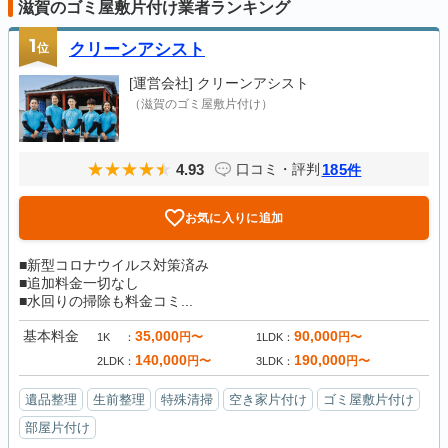
滋賀のゴミ屋敷片付け業者ランキング
1
位
クリーンアシスト
[運営会社]
クリーンアシスト
（滋賀のゴミ屋敷片付け）
4.93
185
口コミ・評判
件
お気に入りに追加
■新型コロナウイルス対策済み
■追加料金一切なし
■水回りの掃除も料金コミ...
基本料金
35,000
90,000
円〜
円〜
1K
1LDK
140,000
190,000
円〜
円〜
2LDK
3LDK
遺品整理
生前整理
特殊清掃
空き家片付け
ゴミ屋敷片付け
部屋片付け