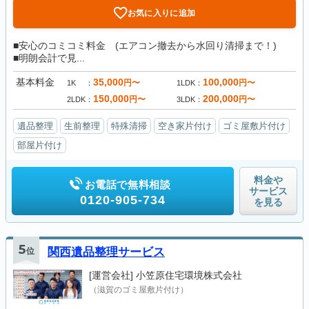
お気に入りに追加
■安心のコミコミ料金 (エアコン撤去から水回り清掃まで！)
■明朗会計で見...
基本料金
35,000
100,000
円〜
円〜
1K
1LDK
150,000
200,000
円〜
円〜
2LDK
3LDK
遺品整理
生前整理
特殊清掃
空き家片付け
ゴミ屋敷片付け
部屋片付け
料金や
お電話で無料相談
サービス
0120-905-734
を見る
5
位
関西遺品整理サービス
[運営会社]
小笠原住宅環境株式会社
（滋賀のゴミ屋敷片付け）