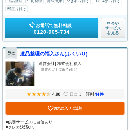
遺品整理
生前整理
特殊清掃
空き家片付け
ゴミ屋敷片付け
部屋片付け
料金や
お電話で無料相談
サービス
0120-905-734
を見る
9
位
遺品整理の福入さん(ふくいり)
[運営会社]
株式会社福入
（滋賀のゴミ屋敷片付け）
4.98
44
口コミ・評判
件
お気に入りに追加
■供養サービスに自信あり
■クレカ決済OK