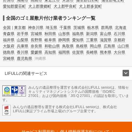
野洲市
湖南市
高島市
東近江市
米原市
蒲生郡日野町
蒲生郡竜王町
方法についてもチェックしてみてください。
愛知郡愛荘町
犬上郡豊郷町
犬上郡甲良町
犬上郡多賀町
全国のゴミ屋敷片付け業者ランキング一覧
全国
東京都
神奈川県
埼玉県
千葉県
茨城県
栃木県
群馬県
北海道
青森県
岩手県
宮城県
秋田県
山形県
福島県
新潟県
富山県
石川県
福井県
山梨県
長野県
岐阜県
静岡県
愛知県
三重県
滋賀県
京都府
大阪府
兵庫県
奈良県
和歌山県
鳥取県
島根県
岡山県
広島県
山口県
徳島県
香川県
愛媛県
高知県
福岡県
佐賀県
長崎県
熊本県
大分県
宮崎県
鹿児島県
沖縄県
LIFULLの関連サービス
LIFULLのサービス
みんなの遺品整理を運営する株式会社LIFULL seniorは、情報セ
不動産・住宅
引越し
老人ホーム
地方創生
ママの就労支援
キュリティマネジメントシステムの国際規格「ISO/IEC
不動産クラウドファンディング
遺品整理
老後の暮らし情報
27001」および国内規格「JIS Q 27001」の認証を取得していま
農業技術
す。
みんなの遺品整理を運営する株式会社LIFULL seniorは、株式会社
LIFULL HOME'Sのサービス
LIFULL(東証プライム市場上場)のグループ企業です。
不動産・住宅
マンション
一戸建て
注文住宅
リノベーション
不動産査定
マンション専門売却査定
不動産投資
アドバイザー
住まいの窓口
住宅ローン
住まいインデックス
プライスマップ
不動産アーカイブ
空き家バンク
家賃相場
不動産会社
まちむすび
サービス利用規約
個人情報保護方針について