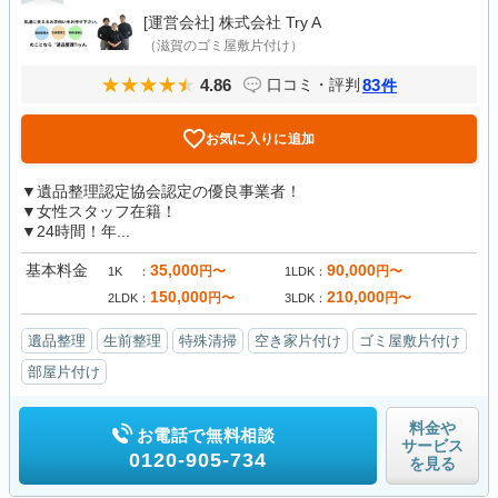
[運営会社]
株式会社 Try A
（滋賀のゴミ屋敷片付け）
4.86
83
口コミ・評判
件
お気に入りに追加
▼遺品整理認定協会認定の優良事業者！
▼女性スタッフ在籍！
▼24時間！年...
基本料金
35,000
90,000
円〜
円〜
1K
1LDK
150,000
210,000
円〜
円〜
2LDK
3LDK
遺品整理
生前整理
特殊清掃
空き家片付け
ゴミ屋敷片付け
部屋片付け
料金や
お電話で無料相談
サービス
0120-905-734
を見る