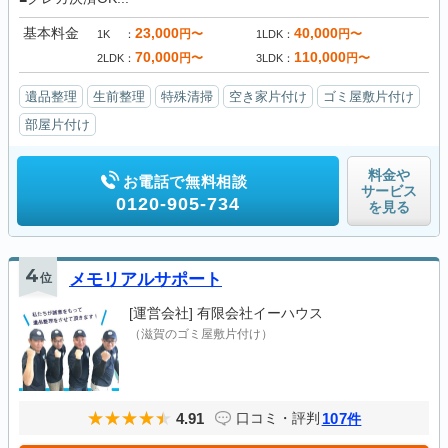
基本料金
23,000
40,000
円〜
円〜
1K
1LDK
70,000
110,000
円〜
円〜
2LDK
3LDK
遺品整理
生前整理
特殊清掃
空き家片付け
ゴミ屋敷片付け
部屋片付け
料金や
お電話で無料相談
サービス
0120-905-734
を見る
4
位
メモリアルサポート
[運営会社]
有限会社イーハウス
（滋賀のゴミ屋敷片付け）
4.91
107
口コミ・評判
件