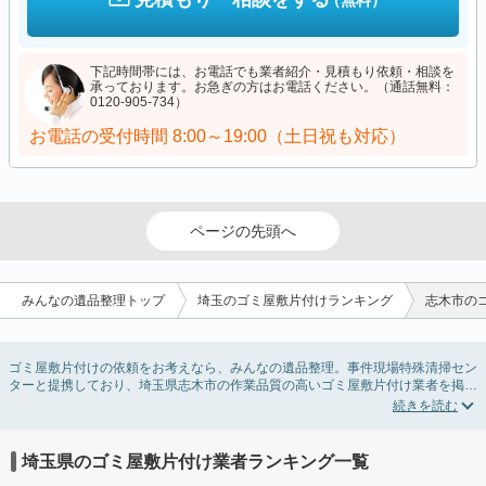
（無料）
下記時間帯には、お電話でも業者紹介・見積もり依頼・相談を
承っております。お急ぎの方はお電話ください。（通話無料：
0120-905-734）
お電話の受付時間
8:00～19:00（土日祝も対応）
ページの先頭へ
みんなの遺品整理トップ
埼玉のゴミ屋敷片付けランキング
志木市の
ゴミ屋敷片付けの依頼をお考えなら、みんなの遺品整理。事件現場特殊清掃セン
ターと提携しており、埼玉県志木市の作業品質の高いゴミ屋敷片付け業者を掲載
しています。汚部屋の片付けに伴う不用品の処分・回収・引き取りから、外虫の
発生や孤独死の現場まで対応しています。埼玉県志木市のゴミ屋敷片付けの料金
相場情報だけで業者を決められない場合は不用品の買取や消臭脱臭など絞り込み
条件を利用し検索してみましょう。ゴミ屋敷になってしまう方は高齢で体力的に
埼玉県のゴミ屋敷片付け業者ランキング一覧
掃除するのが難しい、認知症やセルフネグレクトになってしまう、精神的なスト