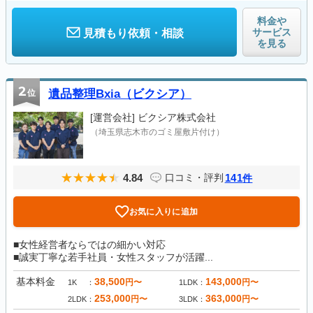
料金や
サービス
見積もり依頼・相談
を見る
2
位
遺品整理Bxia（ビクシア）
[運営会社]
ビクシア株式会社
（埼玉県志木市のゴミ屋敷片付け）
4.84
141
口コミ・評判
件
お気に入りに追加
■女性経営者ならではの細かい対応
■誠実丁寧な若手社員・女性スタッフが活躍...
基本料金
38,500
143,000
円〜
円〜
1K
1LDK
253,000
363,000
円〜
円〜
2LDK
3LDK