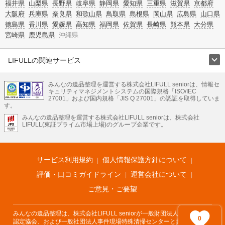
福井県
山梨県
長野県
岐阜県
静岡県
愛知県
三重県
滋賀県
京都府
大阪府
兵庫県
奈良県
和歌山県
鳥取県
島根県
岡山県
広島県
山口県
徳島県
香川県
愛媛県
高知県
福岡県
佐賀県
長崎県
熊本県
大分県
宮崎県
鹿児島県
沖縄県
LIFULLの関連サービス
LIFULLのサービス
みんなの遺品整理を運営する株式会社LIFULL seniorは、情報セ
不動産・住宅
引越し
老人ホーム
地方創生
ママの就労支援
キュリティマネジメントシステムの国際規格「ISO/IEC
不動産クラウドファンディング
遺品整理
老後の暮らし情報
27001」および国内規格「JIS Q 27001」の認証を取得していま
農業技術
す。
みんなの遺品整理を運営する株式会社LIFULL seniorは、株式会社
LIFULL HOME'Sのサービス
LIFULL(東証プライム市場上場)のグループ企業です。
不動産・住宅
マンション
一戸建て
注文住宅
リノベーション
不動産査定
マンション専門売却査定
不動産投資
アドバイザー
住まいの窓口
住宅ローン
住まいインデックス
プライスマップ
不動産アーカイブ
空き家バンク
家賃相場
不動産会社
まちむすび
サービス利用規約
個人情報保護方針について
不動産用語集
住まいのお役立ち情報
LIFULL HOME'S PRESS
DIY Mag
アプリ
不動産データ
不動産転職
評価・口コミガイドライン
運営会社について
ご意見・ご要望
みんなの遺品整理は、株式会社LIFULL seniorが一般財団法人遺品整理士
0
認定協会、および一般社団法人事件現場特殊清掃センターと共同でサービ