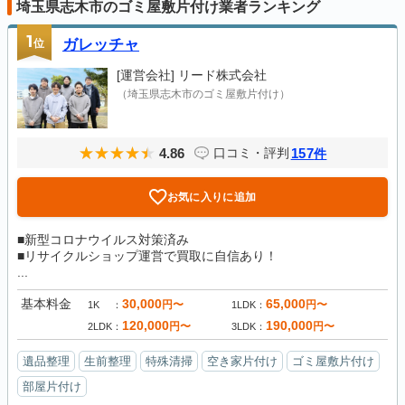
埼玉県志木市のゴミ屋敷片付け業者ランキング
1
位
ガレッチャ
[運営会社]
リード株式会社
（埼玉県志木市のゴミ屋敷片付け）
4.86
157
口コミ・評判
件
お気に入りに追加
■新型コロナウイルス対策済み
■リサイクルショップ運営で買取に自信あり！
...
基本料金
30,000
65,000
円〜
円〜
1K
1LDK
120,000
190,000
円〜
円〜
2LDK
3LDK
遺品整理
生前整理
特殊清掃
空き家片付け
ゴミ屋敷片付け
部屋片付け