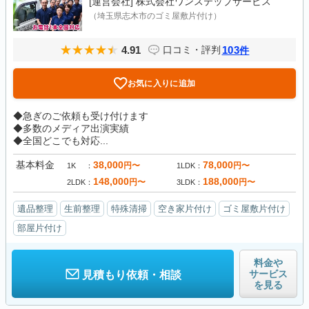
[運営会社]
株式会社ワンステップサービス
（埼玉県志木市のゴミ屋敷片付け）
4.91
103
口コミ・評判
件
お気に入りに追加
◆急ぎのご依頼も受け付けます
◆多数のメディア出演実績
◆全国どこでも対応...
基本料金
38,000
78,000
円〜
円〜
1K
1LDK
148,000
188,000
円〜
円〜
2LDK
3LDK
遺品整理
生前整理
特殊清掃
空き家片付け
ゴミ屋敷片付け
部屋片付け
料金や
サービス
見積もり依頼・相談
を見る