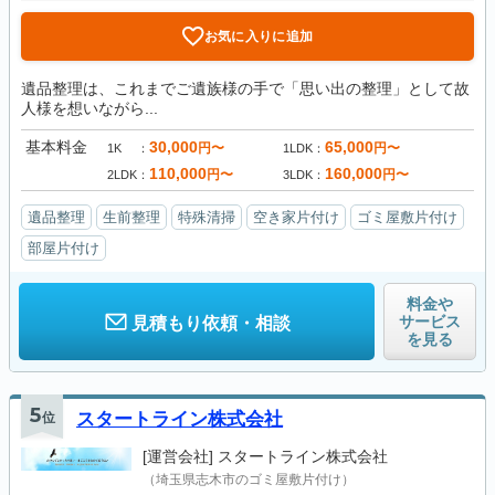
お気に入りに追加
遺品整理は、これまでご遺族様の手で「思い出の整理」として故
人様を想いながら...
基本料金
30,000
65,000
円〜
円〜
1K
1LDK
110,000
160,000
円〜
円〜
2LDK
3LDK
遺品整理
生前整理
特殊清掃
空き家片付け
ゴミ屋敷片付け
部屋片付け
料金や
サービス
見積もり依頼・相談
を見る
5
位
スタートライン株式会社
[運営会社]
スタートライン株式会社
（埼玉県志木市のゴミ屋敷片付け）