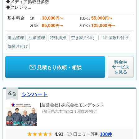
◆メディア掲載歴多数
◆クレジッ...
基本料金
30,000
55,000
円〜
円〜
1K
1LDK
85,000
125,000
円〜
円〜
2LDK
3LDK
遺品整理
生前整理
特殊清掃
空き家片付け
ゴミ屋敷片付け
部屋片付け
料金や
サービス
見積もり依頼・相談
を見る
4
位
シンハート
[運営会社]
株式会社モンデックス
（埼玉県志木市のゴミ屋敷片付け）
4.91
108
口コミ・評判
件