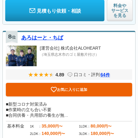
料金や
サービス
見積もり依頼・相談
を見る
8
位
あろはーと・ちば
[運営会社]
株式会社ALOHEART
（埼玉県志木市のゴミ屋敷片付け）
4.89
64
口コミ・評判
件
お気に入りに追加
■新型コロナ対策済み
■作業時の立ち合い不要
■合同供養・共用部の養生が無...
基本料金
35,000
80,000
円〜
円〜
1K
1LDK
140,000
180,000
円〜
円〜
2LDK
3LDK