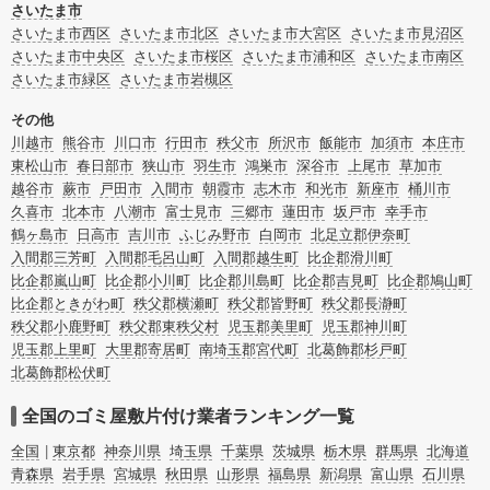
レスなど様々な原因があります。
さいたま市
またお役立ち情報も豊富なので、部屋を埋めつくす大量のゴミを自力で片付ける
さいたま市西区
さいたま市北区
さいたま市大宮区
さいたま市見沼区
方法についてもチェックしてみてください。
さいたま市中央区
さいたま市桜区
さいたま市浦和区
さいたま市南区
さいたま市緑区
さいたま市岩槻区
その他
川越市
熊谷市
川口市
行田市
秩父市
所沢市
飯能市
加須市
本庄市
東松山市
春日部市
狭山市
羽生市
鴻巣市
深谷市
上尾市
草加市
越谷市
蕨市
戸田市
入間市
朝霞市
志木市
和光市
新座市
桶川市
久喜市
北本市
八潮市
富士見市
三郷市
蓮田市
坂戸市
幸手市
鶴ヶ島市
日高市
吉川市
ふじみ野市
白岡市
北足立郡伊奈町
入間郡三芳町
入間郡毛呂山町
入間郡越生町
比企郡滑川町
比企郡嵐山町
比企郡小川町
比企郡川島町
比企郡吉見町
比企郡鳩山町
比企郡ときがわ町
秩父郡横瀬町
秩父郡皆野町
秩父郡長瀞町
秩父郡小鹿野町
秩父郡東秩父村
児玉郡美里町
児玉郡神川町
児玉郡上里町
大里郡寄居町
南埼玉郡宮代町
北葛飾郡杉戸町
北葛飾郡松伏町
全国のゴミ屋敷片付け業者ランキング一覧
全国
東京都
神奈川県
埼玉県
千葉県
茨城県
栃木県
群馬県
北海道
青森県
岩手県
宮城県
秋田県
山形県
福島県
新潟県
富山県
石川県