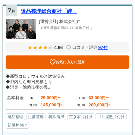
7
位
遺品整理総合商社「絆」
[運営会社]
株式会社絆
（埼玉県志木市のゴミ屋敷片付け）
4.66
97
口コミ・評判
件
お気に入りに追加
◆新型コロナウイルス対策済み
◆都内なら即日見積もり
◆消臭・除菌技術の豊...
基本料金
29,000
63,000
円〜
円〜
1K
1LDK
145,000
200,000
円〜
円〜
2LDK
3LDK
遺品整理
生前整理
特殊清掃
空き家片付け
ゴミ屋敷片付け
部屋片付け