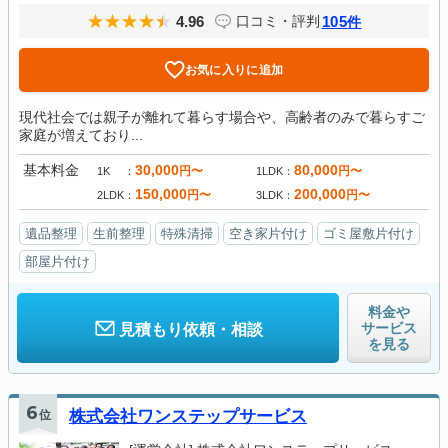
4.96
105
口コミ・評判
件
お気に入りに追加
現代社会では親子が離れて暮らす場合や、高齢者のみで暮らすご
家庭が増えており...
基本料金
30,000
80,000
円〜
円〜
1K
1LDK
150,000
200,000
円〜
円〜
2LDK
3LDK
遺品整理
生前整理
特殊清掃
空き家片付け
ゴミ屋敷片付け
部屋片付け
料金や
サービス
見積もり依頼・相談
を見る
6
位
株式会社ワンステップサービス