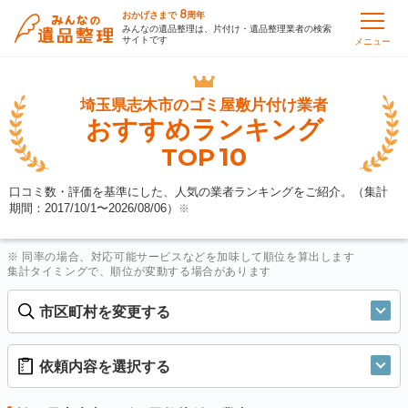
8
おかげさまで
周年
みんなの遺品整理は、片付け・遺品整理業者の検索
サイトです
メニュー
埼玉県志木市の
ゴミ屋敷片付け業者
おすすめランキング
10
TOP
口コミ数・評価を基準にした、人気の業者ランキングをご紹介。（集計
期間：2017/10/1〜
2026/08/06
）
※
※ 同率の場合、対応可能サービスなどを加味して順位を算出します
集計タイミングで、順位が変動する場合があります
市区町村を変更する
依頼内容を選択する