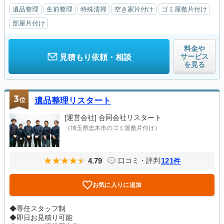
遺品整理
生前整理
特殊清掃
空き家片付け
ゴミ屋敷片付け
部屋片付け
料金や
サービス
見積もり依頼・相談
を見る
3
位
遺品整理リスタート
[運営会社]
合同会社リスタート
（埼玉県志木市のゴミ屋敷片付け）
4.79
121
口コミ・評判
件
お気に入りに追加
◆専任スタッフ制
◆即日お見積り可能