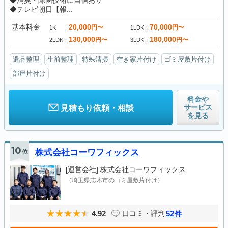
◆消臭・除菌技術に自信あり
◆テレビ朝日【報...
基本料金
20,000
70,000
円〜
円〜
1K
1LDK
130,000
180,000
円〜
円〜
2LDK
3LDK
遺品整理
生前整理
特殊清掃
空き家片付け
ゴミ屋敷片付け
部屋片付け
料金や
サービス
見積もり依頼・相談
を見る
10
位
株式会社コーワフィックス
[運営会社]
株式会社コーワフィックス
（埼玉県志木市のゴミ屋敷片付け）
4.92
52
口コミ・評判
件