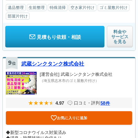
遺品整理
生前整理
特殊清掃
空き家片付け
ゴミ屋敷片付け
部屋片付け
料金や
サービス
見積もり依頼・相談
を見る
9
位
武蔵シンクタンク株式会社
[運営会社]
武蔵シンクタンク株式会社
（埼玉県志木市のゴミ屋敷片付け）
4.97
58
口コミ・評判
件
お気に入りに追加
◆新型コロナウイルス対策済み