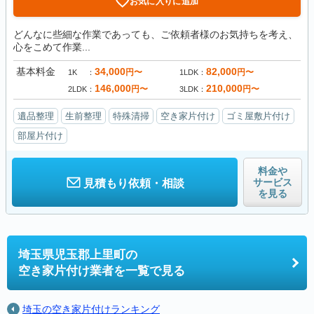
お気に入りに追加
どんなに些細な作業であっても、ご依頼者様のお気持ちを考え、
心をこめて作業...
基本料金
34,000
82,000
円〜
円〜
1K
1LDK
146,000
210,000
円〜
円〜
2LDK
3LDK
遺品整理
生前整理
特殊清掃
空き家片付け
ゴミ屋敷片付け
部屋片付け
料金や
サービス
見積もり依頼・相談
を見る
埼玉県児玉郡上里町の
空き家片付け業者を一覧で見る
埼玉の空き家片付けランキング