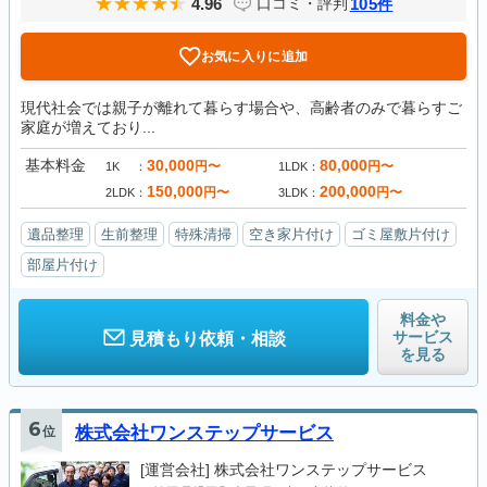
4.96
105
口コミ・評判
件
お気に入りに追加
現代社会では親子が離れて暮らす場合や、高齢者のみで暮らすご
家庭が増えており...
基本料金
30,000
80,000
円〜
円〜
1K
1LDK
150,000
200,000
円〜
円〜
2LDK
3LDK
遺品整理
生前整理
特殊清掃
空き家片付け
ゴミ屋敷片付け
部屋片付け
料金や
サービス
見積もり依頼・相談
を見る
6
位
株式会社ワンステップサービス
[運営会社]
株式会社ワンステップサービス