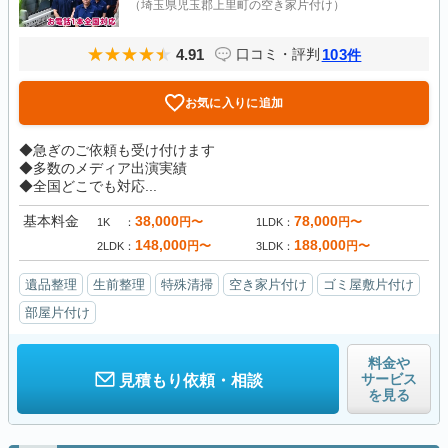
（埼玉県児玉郡上里町の空き家片付け）
4.91
103
口コミ・評判
件
お気に入りに追加
◆急ぎのご依頼も受け付けます
◆多数のメディア出演実績
◆全国どこでも対応...
基本料金
38,000
78,000
円〜
円〜
1K
1LDK
148,000
188,000
円〜
円〜
2LDK
3LDK
遺品整理
生前整理
特殊清掃
空き家片付け
ゴミ屋敷片付け
部屋片付け
料金や
サービス
見積もり依頼・相談
を見る