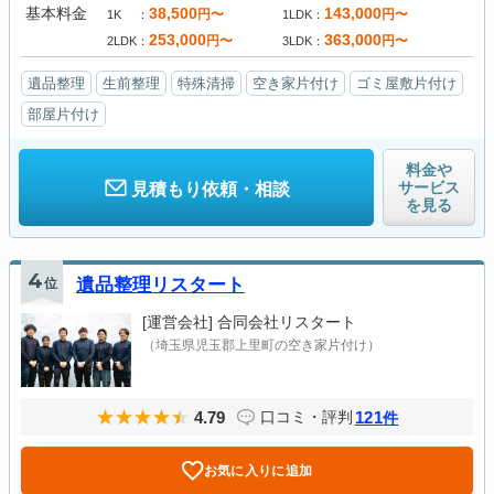
基本料金
38,500
143,000
円〜
円〜
1K
1LDK
253,000
363,000
円〜
円〜
2LDK
3LDK
遺品整理
生前整理
特殊清掃
空き家片付け
ゴミ屋敷片付け
部屋片付け
料金や
サービス
見積もり依頼・相談
を見る
4
位
遺品整理リスタート
[運営会社]
合同会社リスタート
（埼玉県児玉郡上里町の空き家片付け）
4.79
121
口コミ・評判
件
お気に入りに追加