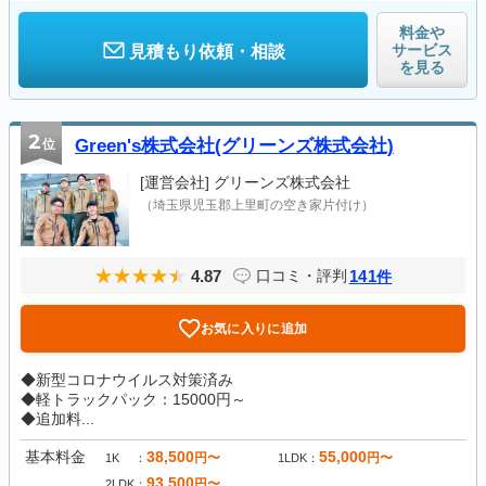
料金や
サービス
見積もり依頼・相談
を見る
2
位
Green's株式会社(グリーンズ株式会社)
[運営会社]
グリーンズ株式会社
（埼玉県児玉郡上里町の空き家片付け）
4.87
141
口コミ・評判
件
お気に入りに追加
◆新型コロナウイルス対策済み
◆軽トラックパック：15000円～
◆追加料...
基本料金
38,500
55,000
円〜
円〜
1K
1LDK
93,500
円〜
2LDK