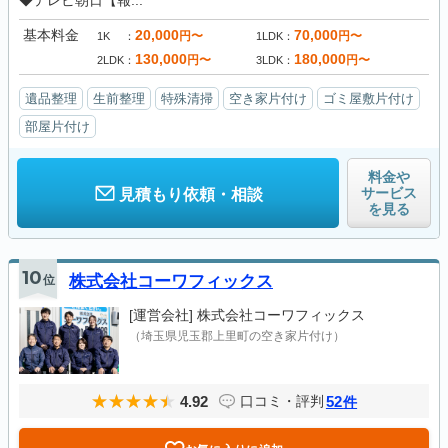
◆テレビ朝日【報...
基本料金
20,000
70,000
円〜
円〜
1K
1LDK
130,000
180,000
円〜
円〜
2LDK
3LDK
遺品整理
生前整理
特殊清掃
空き家片付け
ゴミ屋敷片付け
部屋片付け
料金や
サービス
見積もり依頼・相談
を見る
10
位
株式会社コーワフィックス
[運営会社]
株式会社コーワフィックス
（埼玉県児玉郡上里町の空き家片付け）
4.92
52
口コミ・評判
件