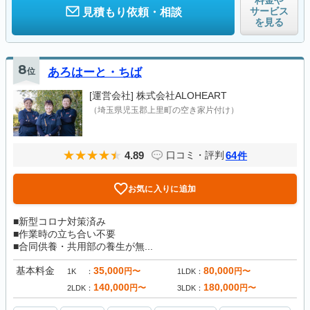
料金や
サービス
見積もり依頼・相談
を見る
8
位
あろはーと・ちば
[運営会社]
株式会社ALOHEART
（埼玉県児玉郡上里町の空き家片付け）
4.89
64
口コミ・評判
件
お気に入りに追加
■新型コロナ対策済み
■作業時の立ち合い不要
■合同供養・共用部の養生が無...
基本料金
35,000
80,000
円〜
円〜
1K
1LDK
140,000
180,000
円〜
円〜
2LDK
3LDK