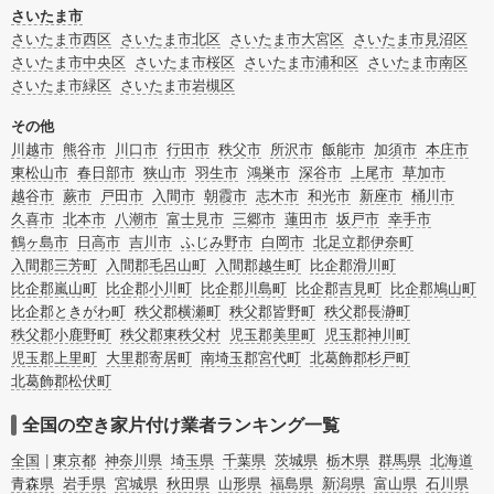
付けについての情報も豊富です。
さいたま市
さいたま市西区
さいたま市北区
さいたま市大宮区
さいたま市見沼区
さいたま市中央区
さいたま市桜区
さいたま市浦和区
さいたま市南区
さいたま市緑区
さいたま市岩槻区
その他
川越市
熊谷市
川口市
行田市
秩父市
所沢市
飯能市
加須市
本庄市
東松山市
春日部市
狭山市
羽生市
鴻巣市
深谷市
上尾市
草加市
越谷市
蕨市
戸田市
入間市
朝霞市
志木市
和光市
新座市
桶川市
久喜市
北本市
八潮市
富士見市
三郷市
蓮田市
坂戸市
幸手市
鶴ヶ島市
日高市
吉川市
ふじみ野市
白岡市
北足立郡伊奈町
入間郡三芳町
入間郡毛呂山町
入間郡越生町
比企郡滑川町
比企郡嵐山町
比企郡小川町
比企郡川島町
比企郡吉見町
比企郡鳩山町
比企郡ときがわ町
秩父郡横瀬町
秩父郡皆野町
秩父郡長瀞町
秩父郡小鹿野町
秩父郡東秩父村
児玉郡美里町
児玉郡神川町
児玉郡上里町
大里郡寄居町
南埼玉郡宮代町
北葛飾郡杉戸町
北葛飾郡松伏町
全国の空き家片付け業者ランキング一覧
全国
東京都
神奈川県
埼玉県
千葉県
茨城県
栃木県
群馬県
北海道
青森県
岩手県
宮城県
秋田県
山形県
福島県
新潟県
富山県
石川県