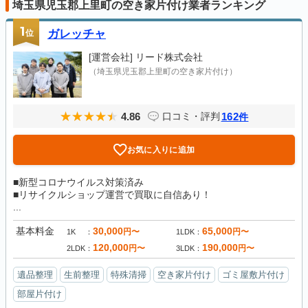
埼玉県児玉郡上里町の空き家片付け業者ランキング
1
位
ガレッチャ
[運営会社]
リード株式会社
（埼玉県児玉郡上里町の空き家片付け）
4.86
162
口コミ・評判
件
お気に入りに追加
■新型コロナウイルス対策済み
■リサイクルショップ運営で買取に自信あり！
...
基本料金
30,000
65,000
円〜
円〜
1K
1LDK
120,000
190,000
円〜
円〜
2LDK
3LDK
遺品整理
生前整理
特殊清掃
空き家片付け
ゴミ屋敷片付け
部屋片付け