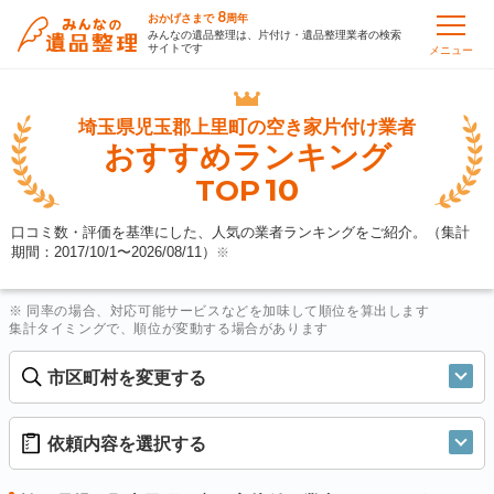
8
おかげさまで
周年
みんなの遺品整理は、片付け・遺品整理業者の検索
サイトです
メニュー
埼玉県児玉郡上里町の
空き家片付け業者
おすすめランキング
10
TOP
口コミ数・評価を基準にした、人気の業者ランキングをご紹介。（集計
期間：2017/10/1〜
2026/08/11
）
※
※ 同率の場合、対応可能サービスなどを加味して順位を算出します
集計タイミングで、順位が変動する場合があります
市区町村を変更する
依頼内容を選択する