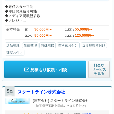
◆専任スタッフ制
◆即日お見積り可能
◆メディア掲載歴多数
◆クレジッ...
基本料金
30,000
55,000
円〜
円〜
1K
1LDK
85,000
125,000
円〜
円〜
2LDK
3LDK
遺品整理
生前整理
特殊清掃
空き家片付け
ゴミ屋敷片付け
部屋片付け
料金や
サービス
見積もり依頼・相談
を見る
5
位
スタートライン株式会社
[運営会社]
スタートライン株式会社
（埼玉県児玉郡上里町の空き家片付け）