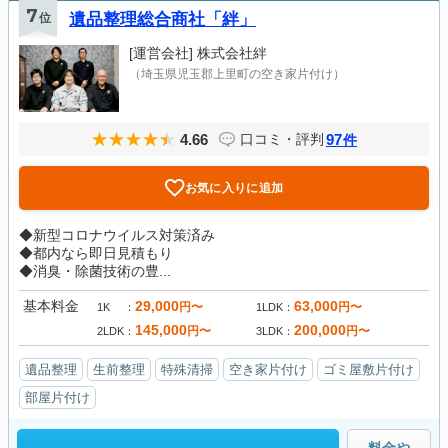
7
位
遺品整理総合商社「絆」
[運営会社]
株式会社絆
（埼玉県児玉郡上里町の空き家片付け）
4.66
97
口コミ・評判
件
お気に入りに追加
◆新型コロナウイルス対策済み
◆都内なら即日見積もり
◆消臭・除菌技術の豊...
基本料金
29,000
63,000
円〜
円〜
1K
1LDK
145,000
200,000
円〜
円〜
2LDK
3LDK
遺品整理
生前整理
特殊清掃
空き家片付け
ゴミ屋敷片付け
部屋片付け