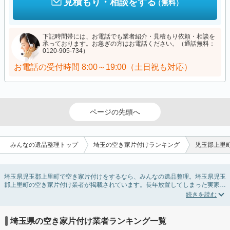
見積もり・相談をする
（無料）
下記時間帯には、お電話でも業者紹介・見積もり依頼・相談を
承っております。お急ぎの方はお電話ください。（通話無料：
0120-905-734）
お電話の受付時間
8:00～19:00（土日祝も対応）
ページの先頭へ
みんなの遺品整理トップ
埼玉の空き家片付けランキング
児玉郡上里
埼玉県児玉郡上里町で空き家片付けをするなら、みんなの遺品整理。埼玉県児玉
郡上里町の空き家片付け業者が掲載されています。長年放置してしまった実家の
片付けや、相続したが住む予定のない親の家の不用品の処分・回収・引き取りま
で対応しています。埼玉県児玉郡上里町の空き家片付けの料金相場情報だけで業
者を決められない場合は、不用品の買取や家屋の解体・不動産売却などの絞り込
み条件を利用し検索してみましょう。
埼玉県の空き家片付け業者ランキング一覧
また家一軒まるごとの掃除方法・空家対策特別措置法の法改正に伴う空き家の片