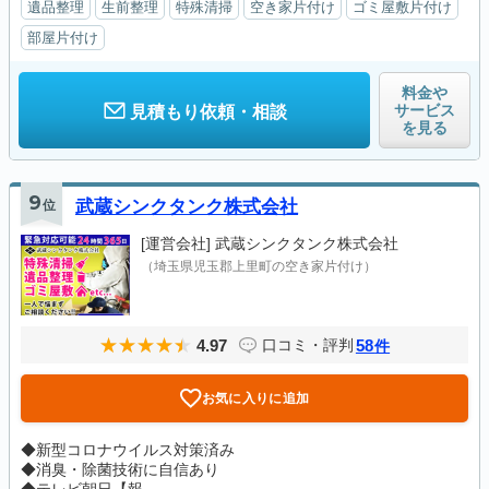
遺品整理
生前整理
特殊清掃
空き家片付け
ゴミ屋敷片付け
部屋片付け
料金や
サービス
見積もり依頼・相談
を見る
9
位
武蔵シンクタンク株式会社
[運営会社]
武蔵シンクタンク株式会社
（埼玉県児玉郡上里町の空き家片付け）
4.97
58
口コミ・評判
件
お気に入りに追加
◆新型コロナウイルス対策済み
◆消臭・除菌技術に自信あり