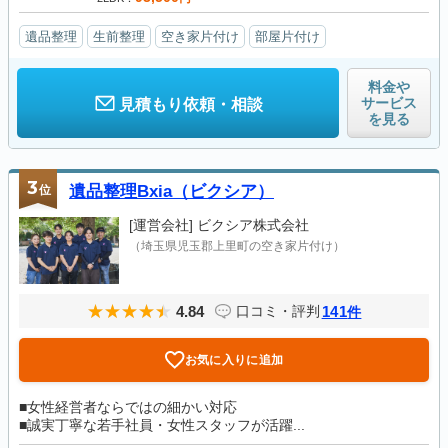
遺品整理
生前整理
空き家片付け
部屋片付け
料金や
サービス
見積もり依頼・相談
を見る
3
位
遺品整理Bxia（ビクシア）
[運営会社]
ビクシア株式会社
（埼玉県児玉郡上里町の空き家片付け）
4.84
141
口コミ・評判
件
お気に入りに追加
■女性経営者ならではの細かい対応
■誠実丁寧な若手社員・女性スタッフが活躍...