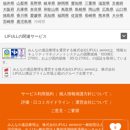
福井県
山梨県
長野県
岐阜県
静岡県
愛知県
三重県
滋賀県
京都府
大阪府
兵庫県
奈良県
和歌山県
鳥取県
島根県
岡山県
広島県
山口県
徳島県
香川県
愛媛県
高知県
福岡県
佐賀県
長崎県
熊本県
大分県
宮崎県
鹿児島県
沖縄県
LIFULLの関連サービス
LIFULLのサービス
みんなの遺品整理を運営する株式会社LIFULL seniorは、情報セ
不動産・住宅
引越し
老人ホーム
地方創生
ママの就労支援
キュリティマネジメントシステムの国際規格「ISO/IEC
不動産クラウドファンディング
遺品整理
老後の暮らし情報
27001」および国内規格「JIS Q 27001」の認証を取得していま
農業技術
す。
みんなの遺品整理を運営する株式会社LIFULL seniorは、株式会社
LIFULL HOME'Sのサービス
LIFULL(東証プライム市場上場)のグループ企業です。
不動産・住宅
マンション
一戸建て
注文住宅
リノベーション
不動産査定
マンション専門売却査定
不動産投資
アドバイザー
住まいの窓口
住宅ローン
住まいインデックス
プライスマップ
不動産アーカイブ
空き家バンク
家賃相場
不動産会社
まちむすび
サービス利用規約
個人情報保護方針について
不動産用語集
住まいのお役立ち情報
LIFULL HOME'S PRESS
DIY Mag
アプリ
不動産データ
不動産転職
評価・口コミガイドライン
運営会社について
ご意見・ご要望
みんなの遺品整理は、株式会社LIFULL seniorが一般財団法人遺品整理士
0
認定協会、および一般社団法人事件現場特殊清掃センターと共同でサービ