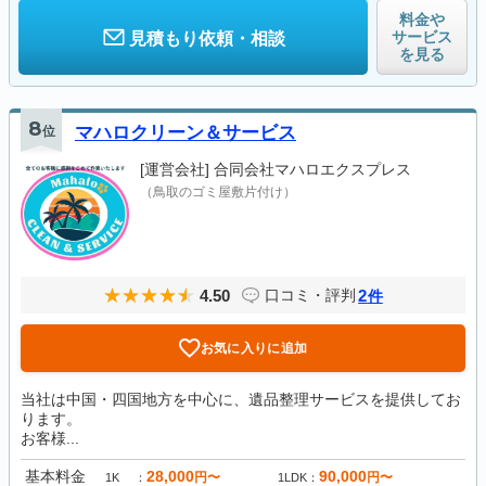
料金や
サービス
見積もり依頼・相談
を見る
8
位
マハロクリーン＆サービス
[運営会社]
合同会社マハロエクスプレス
（鳥取のゴミ屋敷片付け）
4.50
2
口コミ・評判
件
お気に入りに追加
当社は中国・四国地方を中心に、遺品整理サービスを提供してお
ります。
お客様...
基本料金
28,000
90,000
円〜
円〜
1K
1LDK