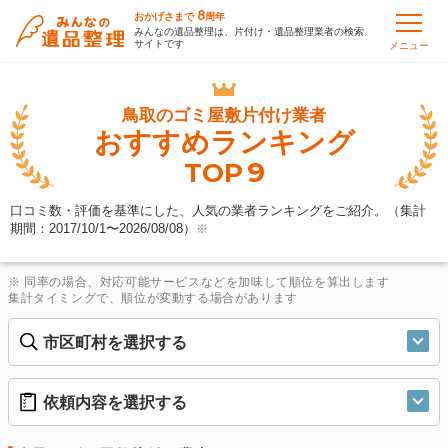
8
おかげさまで
周年
みんなの遺品整理は、片付け・遺品整理業者の検索
サイトです
メニュー
鳥取の
ゴミ屋敷片付け業者
おすすめランキング
9
TOP
口コミ数・評価を基準にした、人気の業者ランキングをご紹介。（集計
期間：2017/10/1〜
2026/08/08
）
※
※ 同率の場合、対応可能サービスなどを加味して順位を算出します
集計タイミングで、順位が変動する場合があります
市区町村を選択する
依頼内容を選択する