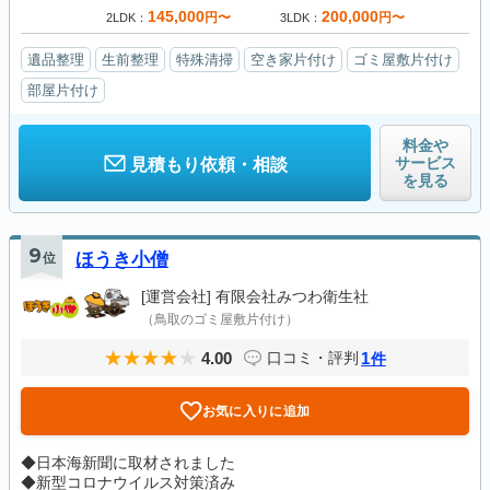
145,000
200,000
円〜
円〜
2LDK
3LDK
遺品整理
生前整理
特殊清掃
空き家片付け
ゴミ屋敷片付け
部屋片付け
料金や
サービス
見積もり依頼・相談
を見る
9
位
ほうき小僧
[運営会社]
有限会社みつわ衛生社
（鳥取のゴミ屋敷片付け）
4.00
1
口コミ・評判
件
お気に入りに追加
◆日本海新聞に取材されました
◆新型コロナウイルス対策済み