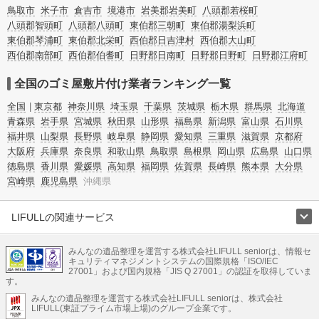
因があります。
鳥取市
米子市
倉吉市
境港市
岩美郡岩美町
八頭郡若桜町
またお役立ち情報も豊富なので、部屋を埋めつくす大量のゴミを自力で片付ける
八頭郡智頭町
八頭郡八頭町
東伯郡三朝町
東伯郡湯梨浜町
方法についてもチェックしてみてください。
東伯郡琴浦町
東伯郡北栄町
西伯郡日吉津村
西伯郡大山町
西伯郡南部町
西伯郡伯耆町
日野郡日南町
日野郡日野町
日野郡江府町
全国のゴミ屋敷片付け業者ランキング一覧
全国
東京都
神奈川県
埼玉県
千葉県
茨城県
栃木県
群馬県
北海道
青森県
岩手県
宮城県
秋田県
山形県
福島県
新潟県
富山県
石川県
福井県
山梨県
長野県
岐阜県
静岡県
愛知県
三重県
滋賀県
京都府
大阪府
兵庫県
奈良県
和歌山県
鳥取県
島根県
岡山県
広島県
山口県
徳島県
香川県
愛媛県
高知県
福岡県
佐賀県
長崎県
熊本県
大分県
宮崎県
鹿児島県
沖縄県
LIFULLの関連サービス
LIFULLのサービス
みんなの遺品整理を運営する株式会社LIFULL seniorは、情報セ
不動産・住宅
引越し
老人ホーム
地方創生
ママの就労支援
キュリティマネジメントシステムの国際規格「ISO/IEC
不動産クラウドファンディング
遺品整理
老後の暮らし情報
27001」および国内規格「JIS Q 27001」の認証を取得していま
農業技術
す。
みんなの遺品整理を運営する株式会社LIFULL seniorは、株式会社
LIFULL HOME'Sのサービス
LIFULL(東証プライム市場上場)のグループ企業です。