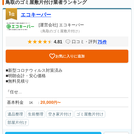
鳥取のゴミ屋敷片付け業者ランキング
1
位
エコキーパー
[運営会社]
エコキーパー
（鳥取のゴミ屋敷片付け）
4.81
75
口コミ・評判
件
お気に入りに追加
■新型コロナウィルス対策済み
■明朗会計・安心価格
■無料見積り
『任せ...
基本料金
20,000
円〜
1K
遺品整理
生前整理
空き家片付け
ゴミ屋敷片付け
部屋片付け