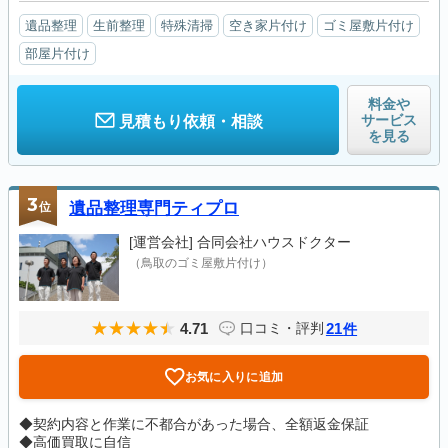
遺品整理
生前整理
特殊清掃
空き家片付け
ゴミ屋敷片付け
部屋片付け
料金や
サービス
見積もり依頼・相談
を見る
3
位
遺品整理専門ティプロ
[運営会社]
合同会社ハウスドクター
（鳥取のゴミ屋敷片付け）
4.71
21
口コミ・評判
件
お気に入りに追加
◆契約内容と作業に不都合があった場合、全額返金保証
◆高価買取に自信