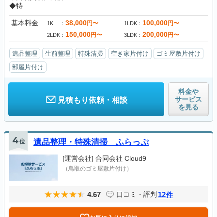
◆特...
基本料金
38,000
100,000
円〜
円〜
1K
1LDK
150,000
200,000
円〜
円〜
2LDK
3LDK
遺品整理
生前整理
特殊清掃
空き家片付け
ゴミ屋敷片付け
部屋片付け
料金や
サービス
見積もり依頼・相談
を見る
4
位
遺品整理・特殊清掃 ふらっぷ
[運営会社]
合同会社 Cloud9
（鳥取のゴミ屋敷片付け）
4.67
12
口コミ・評判
件