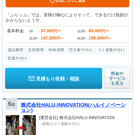
お気に入りに追加
『ふらっぷ』では、皆様の御心によりそって、できるだけ負担が
かからないようサ...
基本料金
37,000
89,000
円〜
円〜
1K
1LDK
147,000
198,000
円〜
円〜
2LDK
3LDK
遺品整理
生前整理
特殊清掃
空き家片付け
ゴミ屋敷片付け
部屋片付け
料金や
サービス
見積もり依頼・相談
を見る
5
位
株式会社HALU-INNOVATION(ハルイノベーシ
ョン)
[運営会社]
株式会社HALU-INNOVATION
（鳥取のゴミ屋敷片付け）