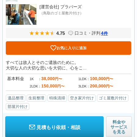
[運営会社]
プラバーズ
（鳥取のゴミ屋敷片付け）
4.75
4
口コミ・評判
件
お気に入りに追加
すべては故人とそのご遺族のために。
大切な人の大切な思いを大切に、心をこ...
基本料金
38,000
100,000
円〜
円〜
1K
1LDK
150,000
200,000
円〜
円〜
2LDK
3LDK
遺品整理
生前整理
特殊清掃
空き家片付け
ゴミ屋敷片付け
部屋片付け
料金や
サービス
見積もり依頼・相談
を見る