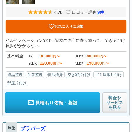
4.78
9
口コミ・評判
件
お気に入りに追加
ハルイノベーションでは、皆様のお心に寄り添って、できるだけ
負担がかからない...
基本料金
30,000
80,000
円〜
円〜
1K
1LDK
120,000
150,000
円〜
円〜
2LDK
3LDK
遺品整理
生前整理
特殊清掃
空き家片付け
ゴミ屋敷片付け
部屋片付け
料金や
サービス
見積もり依頼・相談
を見る
6
位
プラバーズ