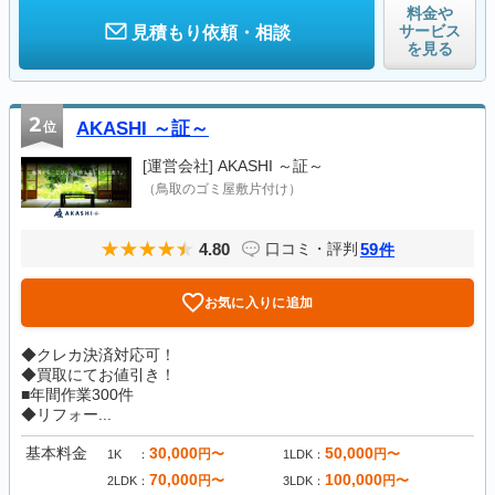
料金や
サービス
見積もり依頼・相談
を見る
2
位
AKASHI ～証～
[運営会社]
AKASHI ～証～
（鳥取のゴミ屋敷片付け）
4.80
59
口コミ・評判
件
お気に入りに追加
◆クレカ決済対応可！
◆買取にてお値引き！
■年間作業300件
◆リフォー...
基本料金
30,000
50,000
円〜
円〜
1K
1LDK
70,000
100,000
円〜
円〜
2LDK
3LDK