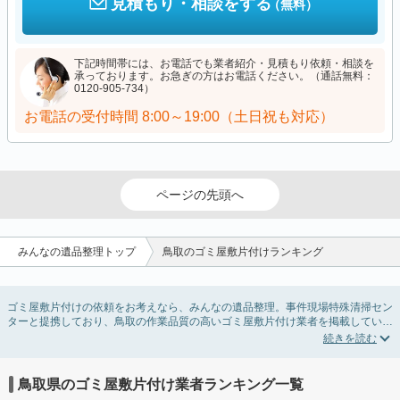
見積もり・相談をする
（無料）
下記時間帯には、お電話でも業者紹介・見積もり依頼・相談を
承っております。お急ぎの方はお電話ください。（通話無料：
0120-905-734）
お電話の受付時間
8:00～19:00（土日祝も対応）
ページの先頭へ
みんなの遺品整理トップ
鳥取のゴミ屋敷片付けランキング
ゴミ屋敷片付けの依頼をお考えなら、みんなの遺品整理。事件現場特殊清掃セン
ターと提携しており、鳥取の作業品質の高いゴミ屋敷片付け業者を掲載していま
す。汚部屋の片付けに伴う不用品の処分・回収・引き取りから、外虫の発生や孤
独死の現場まで対応しています。鳥取のゴミ屋敷片付けの料金相場情報だけで業
者を決められない場合は不用品の買取や消臭脱臭など絞り込み条件を利用し検索
してみましょう。ゴミ屋敷になってしまう方は高齢で体力的に掃除するのが難し
鳥取県のゴミ屋敷片付け業者ランキング一覧
い、認知症やセルフネグレクトになってしまう、精神的なストレスなど様々な原