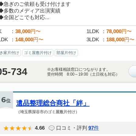
◆急ぎのご依頼も受け付けます
◆多数のメディア出演実績
◆全国どこでも対応...
K
38,000
円〜
1LDK
78,000
円〜
LDK
148,000
円〜
3LDK
188,000
円〜
き家片付け
ゴミ屋敷片付け
部屋片付け
05-734
※お客様相談窓口につながります。
受付時間 8:00～19:00（土日祝も対応）
6
位
遺品整理総合商社「絆」
（埼玉県深谷市のゴミ屋敷片付け）
4.66
口コミ・評判
97
件