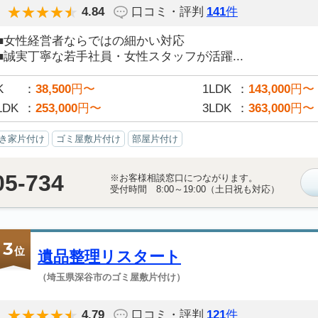
4.84
口コミ・評判
141
件
■女性経営者ならではの細かい対応
■誠実丁寧な若手社員・女性スタッフが活躍...
K
38,500
円〜
1LDK
143,000
円〜
LDK
253,000
円〜
3LDK
363,000
円〜
き家片付け
ゴミ屋敷片付け
部屋片付け
05-734
※お客様相談窓口につながります。
受付時間 8:00～19:00（土日祝も対応）
3
位
遺品整理リスタート
（埼玉県深谷市のゴミ屋敷片付け）
4.79
口コミ・評判
121
件