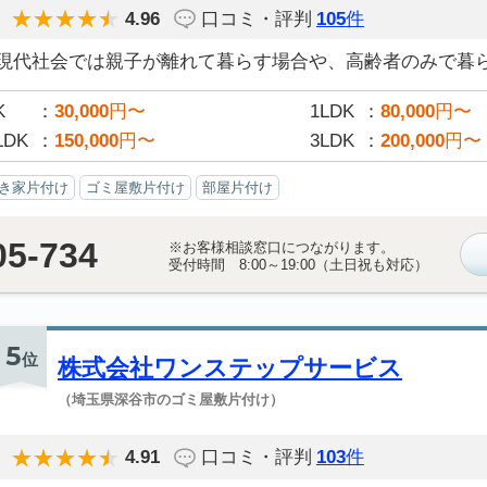
4.96
口コミ・評判
105
件
現代社会では親子が離れて暮らす場合や、高齢者のみで暮らす
K
30,000
円〜
1LDK
80,000
円〜
LDK
150,000
円〜
3LDK
200,000
円〜
き家片付け
ゴミ屋敷片付け
部屋片付け
05-734
※お客様相談窓口につながります。
受付時間 8:00～19:00（土日祝も対応）
5
位
株式会社ワンステップサービス
（埼玉県深谷市のゴミ屋敷片付け）
4.91
口コミ・評判
103
件