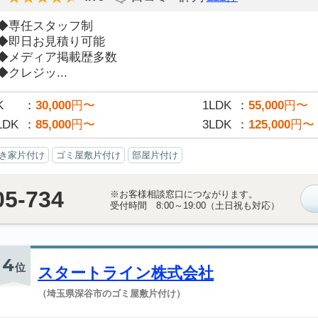
◆専任スタッフ制
◆即日お見積り可能
◆メディア掲載歴多数
◆クレジッ...
K
30,000
円〜
1LDK
55,000
円〜
LDK
85,000
円〜
3LDK
125,000
円〜
き家片付け
ゴミ屋敷片付け
部屋片付け
05-734
※お客様相談窓口につながります。
受付時間 8:00～19:00（土日祝も対応）
4
位
スタートライン株式会社
（埼玉県深谷市のゴミ屋敷片付け）