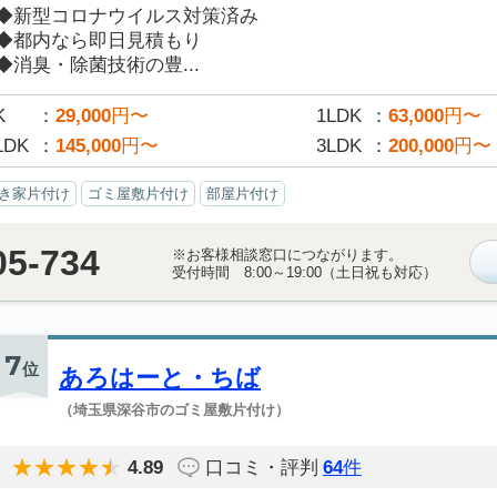
◆新型コロナウイルス対策済み
◆都内なら即日見積もり
◆消臭・除菌技術の豊...
K
29,000
円〜
1LDK
63,000
円〜
LDK
145,000
円〜
3LDK
200,000
円〜
き家片付け
ゴミ屋敷片付け
部屋片付け
05-734
※お客様相談窓口につながります。
受付時間 8:00～19:00（土日祝も対応）
7
位
あろはーと・ちば
（埼玉県深谷市のゴミ屋敷片付け）
4.89
口コミ・評判
64
件