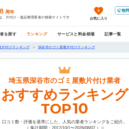
8
無
0
周年
は、片付け・遺品整理業者の検索サイトです
お気に入り
者を探す
ランキング
サービスと料金相場
記事一覧
敷片付けランキング
深谷市のゴミ屋敷片付けランキング
埼玉県深谷市の
ゴミ屋敷片付け業者
おすすめランキング
10
TOP
口コミ数・評価を基準にした、人気の業者ランキングをご紹介。
（ 集計期間：2017/10/1〜
2026/08/07
）
※