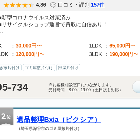
4.86
口コミ・評判
157
件
■新型コロナウイルス対策済み
■リサイクルショップ運営で買取に自信あり！
..
K
30,000
円〜
1LDK
65,000
円〜
LDK
120,000
円〜
3LDK
190,000
円〜
き家片付け
ゴミ屋敷片付け
部屋片付け
05-734
※お客様相談窓口につながります。
受付時間 8:00～19:00（土日祝も対応）
2
位
遺品整理Bxia（ビクシア）
（埼玉県深谷市のゴミ屋敷片付け）