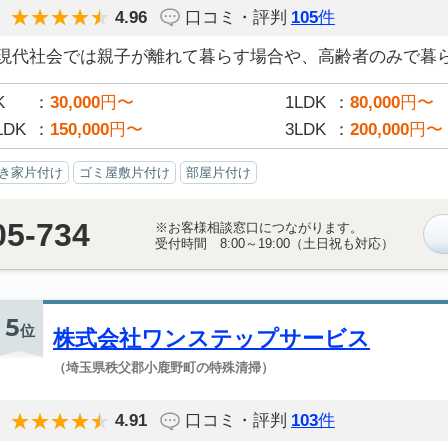
4.96
口コミ・評判
105
件
現代社会では親子が離れて暮らす場合や、高齢者のみで暮らす
K
30,000
円〜
1LDK
80,000
円〜
LDK
150,000
円〜
3LDK
200,000
円〜
き家片付け
ゴミ屋敷片付け
部屋片付け
05-734
※お客様相談窓口につながります。
受付時間 8:00～19:00（土日祝も対応）
5
位
株式会社ワンステップサービス
（埼玉県秩父郡小鹿野町の特殊清掃）
4.91
口コミ・評判
103
件