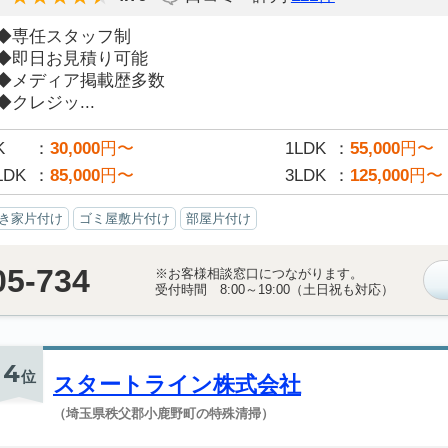
◆専任スタッフ制
◆即日お見積り可能
◆メディア掲載歴多数
◆クレジッ...
K
30,000
円〜
1LDK
55,000
円〜
LDK
85,000
円〜
3LDK
125,000
円〜
き家片付け
ゴミ屋敷片付け
部屋片付け
05-734
※お客様相談窓口につながります。
受付時間 8:00～19:00（土日祝も対応）
4
位
スタートライン株式会社
（埼玉県秩父郡小鹿野町の特殊清掃）