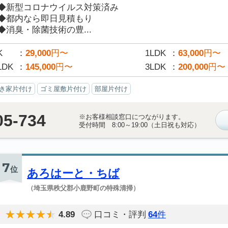
◆新型コロナウイルス対策済み
◆都内なら即日見積もり
◆消臭・除菌技術の豊...
K
29,000
円〜
1LDK
63,000
円〜
LDK
145,000
円〜
3LDK
200,000
円〜
き家片付け
ゴミ屋敷片付け
部屋片付け
05-734
※お客様相談窓口につながります。
受付時間 8:00～19:00（土日祝も対応）
7
位
あろはーと・ちば
（埼玉県秩父郡小鹿野町の特殊清掃）
4.89
口コミ・評判
64
件