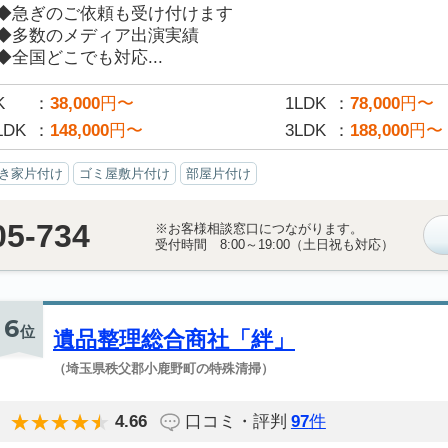
◆急ぎのご依頼も受け付けます
◆多数のメディア出演実績
◆全国どこでも対応...
K
38,000
円〜
1LDK
78,000
円〜
LDK
148,000
円〜
3LDK
188,000
円〜
き家片付け
ゴミ屋敷片付け
部屋片付け
05-734
※お客様相談窓口につながります。
受付時間 8:00～19:00（土日祝も対応）
6
位
遺品整理総合商社「絆」
（埼玉県秩父郡小鹿野町の特殊清掃）
4.66
口コミ・評判
97
件