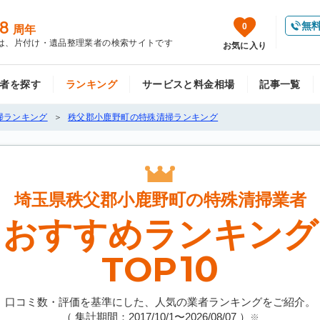
8
無
0
周年
は、片付け・遺品整理業者の検索サイトです
お気に入り
者を探す
ランキング
サービスと料金相場
記事一覧
掃ランキング
秩父郡小鹿野町の特殊清掃ランキング
埼玉県秩父郡小鹿野町の
特殊清掃業者
おすすめランキング
10
TOP
口コミ数・評価を基準にした、人気の業者ランキングをご紹介。
（ 集計期間：2017/10/1〜
2026/08/07
）
※