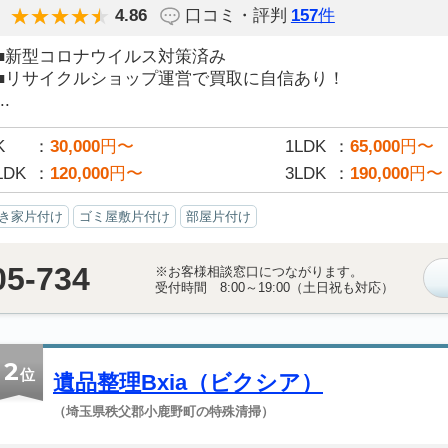
4.86
口コミ・評判
157
件
■新型コロナウイルス対策済み
■リサイクルショップ運営で買取に自信あり！
..
K
30,000
円〜
1LDK
65,000
円〜
LDK
120,000
円〜
3LDK
190,000
円〜
き家片付け
ゴミ屋敷片付け
部屋片付け
05-734
※お客様相談窓口につながります。
受付時間 8:00～19:00（土日祝も対応）
2
位
遺品整理Bxia（ビクシア）
（埼玉県秩父郡小鹿野町の特殊清掃）