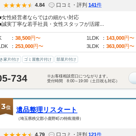
4.84
口コミ・評判
141
件
■女性経営者ならではの細かい対応
■誠実丁寧な若手社員・女性スタッフが活躍...
K
38,500
円〜
1LDK
143,000
円〜
LDK
253,000
円〜
3LDK
363,000
円〜
き家片付け
ゴミ屋敷片付け
部屋片付け
05-734
※お客様相談窓口につながります。
受付時間 8:00～19:00（土日祝も対応）
3
位
遺品整理リスタート
（埼玉県秩父郡小鹿野町の特殊清掃）
4.79
口コミ・評判
121
件