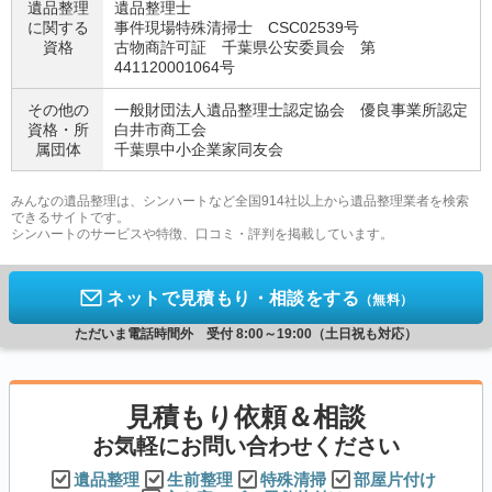
遺品整理
遺品整理士
に関する
事件現場特殊清掃士 CSC02539号
資格
古物商許可証 千葉県公安委員会 第
441120001064号
その他の
一般財団法人遺品整理士認定協会 優良事業所認定
資格・
所
白井市商工会
属団体
千葉県中小企業家同友会
みんなの遺品整理は、シンハートなど全国914社以上から遺品整理業者を検索
できるサイトです。
シンハートのサービスや特徴、口コミ・評判を掲載しています。
ネットで見積もり・相談をする
（無料）
ただいま電話時間外 受付 8:00～19:00（土日祝も対応）
見積もり依頼＆相談
お気軽にお問い合わせください
遺品整理
生前整理
特殊清掃
部屋片付け