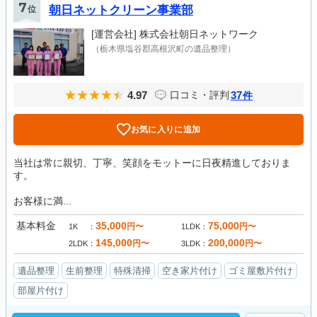
7
位
朝日ネットクリーン事業部
[運営会社]
株式会社朝日ネットワーク
（栃木県塩谷郡高根沢町の遺品整理）
4.97
37
口コミ・評判
件
お気に入りに追加
当社は常に親切、丁寧、笑顔をモットーに日夜精進しておりま
す。
お客様に満...
基本料金
35,000
75,000
円〜
円〜
1K
1LDK
145,000
200,000
円〜
円〜
2LDK
3LDK
遺品整理
生前整理
特殊清掃
空き家片付け
ゴミ屋敷片付け
部屋片付け