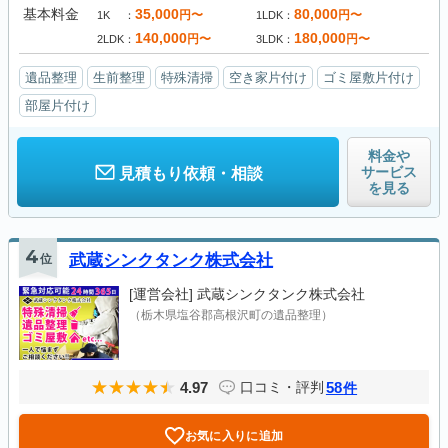
基本料金
35,000
80,000
円〜
円〜
1K
1LDK
140,000
180,000
円〜
円〜
2LDK
3LDK
遺品整理
生前整理
特殊清掃
空き家片付け
ゴミ屋敷片付け
部屋片付け
料金や
サービス
見積もり依頼・相談
を見る
4
位
武蔵シンクタンク株式会社
[運営会社]
武蔵シンクタンク株式会社
（栃木県塩谷郡高根沢町の遺品整理）
4.97
58
口コミ・評判
件
お気に入りに追加