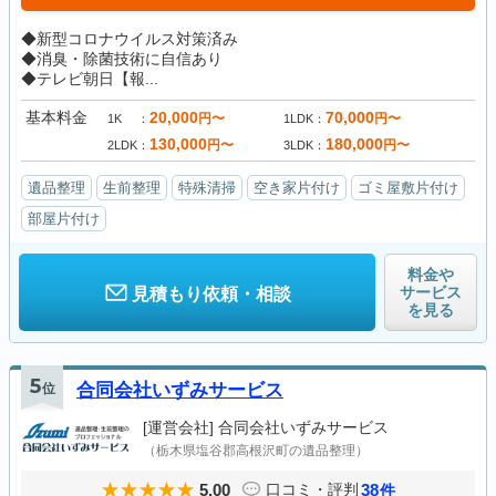
◆新型コロナウイルス対策済み
◆消臭・除菌技術に自信あり
◆テレビ朝日【報...
基本料金
20,000
70,000
円〜
円〜
1K
1LDK
130,000
180,000
円〜
円〜
2LDK
3LDK
遺品整理
生前整理
特殊清掃
空き家片付け
ゴミ屋敷片付け
部屋片付け
料金や
サービス
見積もり依頼・相談
を見る
5
位
合同会社いずみサービス
[運営会社]
合同会社いずみサービス
（栃木県塩谷郡高根沢町の遺品整理）
5.00
38
口コミ・評判
件