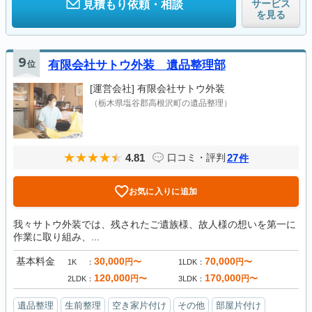
サービス
見積もり依頼・相談
を見る
9
位
有限会社サトウ外装 遺品整理部
[運営会社]
有限会社サトウ外装
（栃木県塩谷郡高根沢町の遺品整理）
4.81
27
口コミ・評判
件
お気に入りに追加
我々サトウ外装では、残されたご遺族様、故人様の想いを第一に
作業に取り組み、...
基本料金
30,000
70,000
円〜
円〜
1K
1LDK
120,000
170,000
円〜
円〜
2LDK
3LDK
遺品整理
生前整理
空き家片付け
その他
部屋片付け