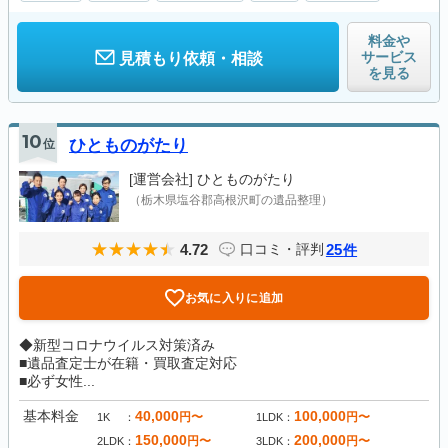
料金や
サービス
見積もり依頼・相談
を見る
10
位
ひとものがたり
[運営会社]
ひとものがたり
（栃木県塩谷郡高根沢町の遺品整理）
4.72
25
口コミ・評判
件
お気に入りに追加
◆新型コロナウイルス対策済み
■遺品査定士が在籍・買取査定対応
■必ず女性...
基本料金
40,000
100,000
円〜
円〜
1K
1LDK
150,000
200,000
円〜
円〜
2LDK
3LDK