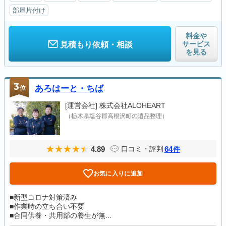
部屋片付け
料金や
サービス
見積もり依頼・相談
を見る
3
位
あろはーと・ちば
[運営会社]
株式会社ALOHEART
（栃木県塩谷郡高根沢町の遺品整理）
4.89
64
口コミ・評判
件
お気に入りに追加
■新型コロナ対策済み
■作業時の立ち合い不要
■合同供養・共用部の養生が無...