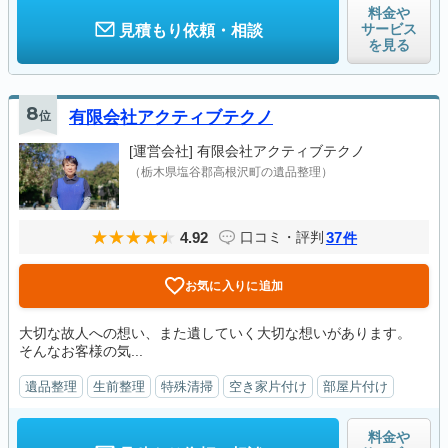
料金や
サービス
見積もり依頼・相談
を見る
8
位
有限会社アクティブテクノ
[運営会社]
有限会社アクティブテクノ
（栃木県塩谷郡高根沢町の遺品整理）
4.92
37
口コミ・評判
件
お気に入りに追加
大切な故人への想い、また遺していく大切な想いがあります。
そんなお客様の気...
遺品整理
生前整理
特殊清掃
空き家片付け
部屋片付け
料金や