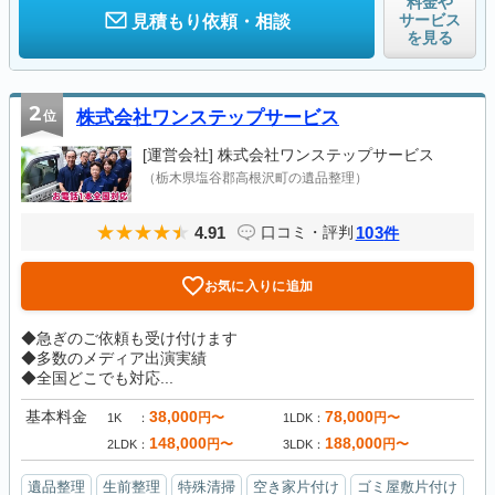
料金や
サービス
見積もり依頼・相談
を見る
2
位
株式会社ワンステップサービス
[運営会社]
株式会社ワンステップサービス
（栃木県塩谷郡高根沢町の遺品整理）
4.91
103
口コミ・評判
件
お気に入りに追加
◆急ぎのご依頼も受け付けます
◆多数のメディア出演実績
◆全国どこでも対応...
基本料金
38,000
78,000
円〜
円〜
1K
1LDK
148,000
188,000
円〜
円〜
2LDK
3LDK
遺品整理
生前整理
特殊清掃
空き家片付け
ゴミ屋敷片付け