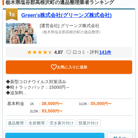
栃木県塩谷郡高根沢町の遺品整理業者ランキング
1
位
Green's株式会社(グリーンズ株式会社)
[運営会社]
グリーンズ株式会社
（栃木県塩谷郡高根沢町の遺品整理）
4.87
141
口コミ・評判
件
お気に入りに追加
◆新型コロナウイルス対策済み
◆軽トラックパック：15000円～
◆追加料...
基本料金
38,500
55,000
円〜
円〜
1K
1LDK
93,500
円〜
2LDK
遺品整理
生前整理
空き家片付け
部屋片付け