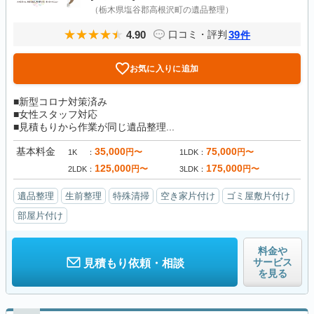
（栃木県塩谷郡高根沢町の遺品整理）
4.90
39
口コミ・評判
件
お気に入りに追加
■新型コロナ対策済み
■女性スタッフ対応
■見積もりから作業が同じ遺品整理...
基本料金
35,000
75,000
円〜
円〜
1K
1LDK
125,000
175,000
円〜
円〜
2LDK
3LDK
遺品整理
生前整理
特殊清掃
空き家片付け
ゴミ屋敷片付け
部屋片付け
料金や
サービス
見積もり依頼・相談
を見る