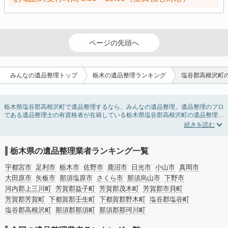
ページの先頭へ
みんなの遺品整理トップ
栃木の遺品整理ランキング
塩谷郡高根沢町
栃木県塩谷郡高根沢町で遺品整理するなら、みんなの遺品整理。遺品整理のプロ
である遺品整理士の有資格者が在籍している栃木県塩谷郡高根沢町の遺品整理業
者が掲載されています。遺品処分を即日対応してくれる実家の片付け業者や遺品
整理会社を比較できます。栃木県塩谷郡高根沢町の遺品整理の料金相場情報だけ
で業者を決められない場合は、遺品の買取や供養・お焚き上げなど希望のオプシ
ョンサービスで絞り込み条件を利用し検索してみましょう。
栃木県の遺品整理業者ランキング一覧
ゴミの処分方法や親の家の遺品整理をはじめる時期などお役立ち情報も豊富なの
で、チェックしてみてください。
宇都宮市
足利市
栃木市
佐野市
鹿沼市
日光市
小山市
真岡市
大田原市
矢板市
那須塩原市
さくら市
那須烏山市
下野市
河内郡上三川町
芳賀郡益子町
芳賀郡茂木町
芳賀郡市貝町
芳賀郡芳賀町
下都賀郡壬生町
下都賀郡野木町
塩谷郡塩谷町
塩谷郡高根沢町
那須郡那須町
那須郡那珂川町