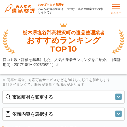
8
おかげさまで
周年
みんなの遺品整理は、片付け・遺品整理業者の検索
サイトです
メニュー
栃木県塩谷郡高根沢町の
遺品整理業者
おすすめランキング
10
TOP
口コミ数・評価を基準にした、人気の業者ランキングをご紹介。（集計
期間：2017/10/1〜
2026/08/11
）
※
※ 同率の場合、対応可能サービスなどを加味して順位を算出します
集計タイミングで、順位が変動する場合があります
市区町村を変更する
依頼内容を選択する