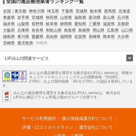
全国の遺品整理業者ランキング一覧
全国
東京都
神奈川県
埼玉県
千葉県
茨城県
栃木県
群馬県
北海道
青森県
岩手県
宮城県
秋田県
山形県
福島県
新潟県
富山県
石川県
福井県
山梨県
長野県
岐阜県
静岡県
愛知県
三重県
滋賀県
京都府
大阪府
兵庫県
奈良県
和歌山県
鳥取県
島根県
岡山県
広島県
山口県
徳島県
香川県
愛媛県
高知県
福岡県
佐賀県
長崎県
熊本県
大分県
宮崎県
鹿児島県
沖縄県
LIFULLの関連サービス
LIFULLのサービス
みんなの遺品整理を運営する株式会社LIFULL seniorは、情報セ
不動産・住宅
引越し
老人ホーム
地方創生
ママの就労支援
キュリティマネジメントシステムの国際規格「ISO/IEC
不動産クラウドファンディング
遺品整理
老後の暮らし情報
27001」および国内規格「JIS Q 27001」の認証を取得していま
農業技術
す。
みんなの遺品整理を運営する株式会社LIFULL seniorは、株式会社
LIFULL HOME'Sのサービス
LIFULL(東証プライム市場上場)のグループ企業です。
不動産・住宅
マンション
一戸建て
注文住宅
リノベーション
不動産査定
マンション専門売却査定
不動産投資
アドバイザー
住まいの窓口
住宅ローン
住まいインデックス
プライスマップ
不動産アーカイブ
空き家バンク
家賃相場
不動産会社
まちむすび
サービス利用規約
個人情報保護方針について
不動産用語集
住まいのお役立ち情報
LIFULL HOME'S PRESS
DIY Mag
アプリ
不動産データ
不動産転職
評価・口コミガイドライン
運営会社について
ご意見・ご要望