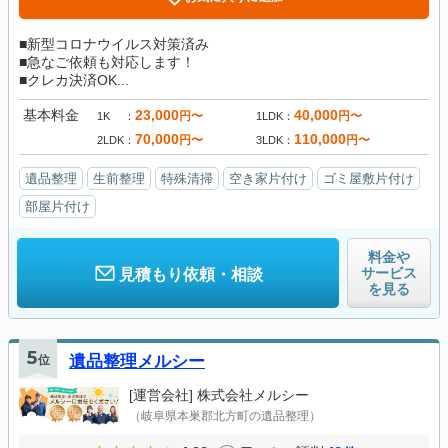
■新型コロナウイルス対策済み
■急なご依頼も対応します！
■クレカ決済OK...
基本料金
23,000
40,000
円〜
円〜
1K
1LDK
70,000
110,000
円〜
円〜
2LDK
3LDK
遺品整理
生前整理
特殊清掃
空き家片付け
ゴミ屋敷片付け
部屋片付け
料金や
サービス
見積もり依頼・相談
を見る
5
位
遺品整理メルシー
[運営会社]
株式会社メルシー
（岐阜県本巣郡北方町の遺品整理）