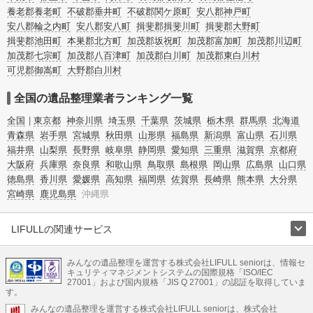
養老郡養老町
不破郡垂井町
不破郡関ケ原町
安八郡神戸町
安八郡輪之内町
安八郡安八町
揖斐郡揖斐川町
揖斐郡大野町
揖斐郡池田町
本巣郡北方町
加茂郡坂祝町
加茂郡富加町
加茂郡川辺町
加茂郡七宗町
加茂郡八百津町
加茂郡白川町
加茂郡東白川村
可児郡御嵩町
大野郡白川村
全国の遺品整理業者ランキング一覧
全国
東京都
神奈川県
埼玉県
千葉県
茨城県
栃木県
群馬県
北海道
青森県
岩手県
宮城県
秋田県
山形県
福島県
新潟県
富山県
石川県
福井県
山梨県
長野県
岐阜県
静岡県
愛知県
三重県
滋賀県
京都府
大阪府
兵庫県
奈良県
和歌山県
鳥取県
島根県
岡山県
広島県
山口県
徳島県
香川県
愛媛県
高知県
福岡県
佐賀県
長崎県
熊本県
大分県
宮崎県
鹿児島県
沖縄県
LIFULLの関連サービス
LIFULLのサービス
みんなの遺品整理を運営する株式会社LIFULL seniorは、情報セ
不動産・住宅
引越し
老人ホーム
地方創生
ママの就労支援
キュリティマネジメントシステムの国際規格「ISO/IEC
不動産クラウドファンディング
遺品整理
老後の暮らし情報
27001」および国内規格「JIS Q 27001」の認証を取得していま
農業技術
す。
みんなの遺品整理を運営する株式会社LIFULL seniorは、株式会社