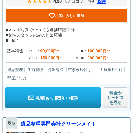
4.90
42
口コミ・評判
件
お気に入りに追加
■スマホ写真でいつでも進捗確認可能
■女性スタッフのみの作業可能
■年間4...
基本料金
40,000
100,000
円〜
円〜
1K
1LDK
150,000
200,000
円〜
円〜
2LDK
3LDK
遺品整理
生前整理
特殊清掃
空き家片付け
ゴミ屋敷片付け
部屋片付け
料金や
サービス
見積もり依頼・相談
を見る
6
位
遺品整理専門会社クリーンメイト