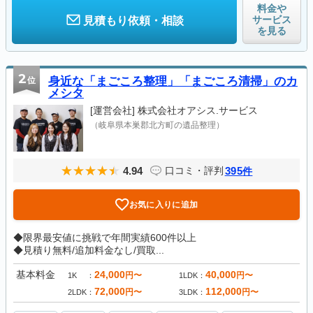
料金や
サービス
見積もり依頼・相談
を見る
2
位
身近な「まごころ整理」「まごころ清掃」のカ
メシタ
[運営会社]
株式会社オアシス.サービス
（岐阜県本巣郡北方町の遺品整理）
4.94
395
口コミ・評判
件
お気に入りに追加
◆限界最安値に挑戦で年間実績600件以上
◆見積り無料/追加料金なし/買取...
基本料金
24,000
40,000
円〜
円〜
1K
1LDK
72,000
112,000
円〜
円〜
2LDK
3LDK