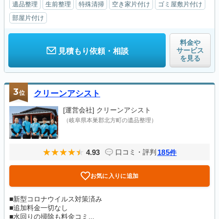
遺品整理
生前整理
特殊清掃
空き家片付け
ゴミ屋敷片付け
部屋片付け
料金や
サービス
見積もり依頼・相談
を見る
3
位
クリーンアシスト
[運営会社]
クリーンアシスト
（岐阜県本巣郡北方町の遺品整理）
4.93
185
口コミ・評判
件
お気に入りに追加
■新型コロナウイルス対策済み
■追加料金一切なし
■水回りの掃除も料金コミ...