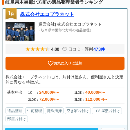
岐阜県本巣郡北方町の遺品整理業者ランキング
1
位
株式会社エコプラネット
[運営会社]
株式会社エコプラネット
（岐阜県本巣郡北方町の遺品整理）
4.88
473
口コミ・評判
件
お気に入りに追加
株式会社エコプラネットには、片付け屋さん、便利屋さんと決定
的に異なる特徴が...
基本料金
24,000
40,000
円〜
円〜
1K
1LDK
72,000
112,000
円〜
円〜
2LDK
3LDK
遺品整理
生前整理
特殊清掃
空き家片付け
ゴミ屋敷片付け
部屋片付け