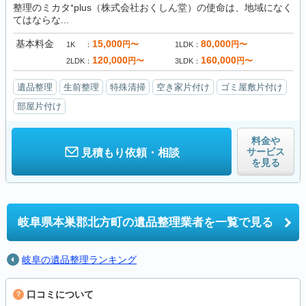
整理のミカタ⁺plus（株式会社おくしん堂）の使命は、地域になく
てはならな...
基本料金
15,000
80,000
円〜
円〜
1K
1LDK
120,000
160,000
円〜
円〜
2LDK
3LDK
遺品整理
生前整理
特殊清掃
空き家片付け
ゴミ屋敷片付け
部屋片付け
料金や
サービス
見積もり依頼・相談
を見る
岐阜県本巣郡北方町の
遺品整理業者を一覧で見る
岐阜の遺品整理ランキング
口コミについて