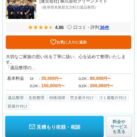
[運営会社]
株式会社クリーンメイト
（岐阜県本巣郡北方町の遺品整理）
4.86
36
口コミ・評判
件
お気に入りに追加
大切なご家族の思い出を丁寧に扱い、心を込めて整理いたしま
す。
「遺品整理の...
基本料金
35,000
80,000
円〜
円〜
1K
1LDK
150,000
200,000
円〜
円〜
2LDK
3LDK
遺品整理
生前整理
特殊清掃
空き家片付け
ゴミ屋敷片付け
部屋片付け
料金や
サービス
見積もり依頼・相談
を見る