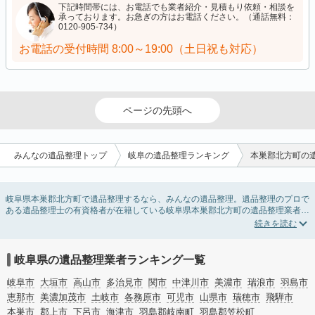
下記時間帯には、お電話でも業者紹介・見積もり依頼・相談を
承っております。お急ぎの方はお電話ください。（通話無料：
0120-905-734）
お電話の受付時間
8:00～19:00（土日祝も対応）
ページの先頭へ
みんなの遺品整理トップ
岐阜の遺品整理ランキング
本巣郡北方町の
岐阜県本巣郡北方町で遺品整理するなら、みんなの遺品整理。遺品整理のプロで
ある遺品整理士の有資格者が在籍している岐阜県本巣郡北方町の遺品整理業者が
掲載されています。遺品処分を即日対応してくれる実家の片付け業者や遺品整理
会社を比較できます。岐阜県本巣郡北方町の遺品整理の料金相場情報だけで業者
を決められない場合は、遺品の買取や供養・お焚き上げなど希望のオプションサ
ービスで絞り込み条件を利用し検索してみましょう。
岐阜県の遺品整理業者ランキング一覧
ゴミの処分方法や親の家の遺品整理をはじめる時期などお役立ち情報も豊富なの
で、チェックしてみてください。
岐阜市
大垣市
高山市
多治見市
関市
中津川市
美濃市
瑞浪市
羽島市
恵那市
美濃加茂市
土岐市
各務原市
可児市
山県市
瑞穂市
飛騨市
本巣市
郡上市
下呂市
海津市
羽島郡岐南町
羽島郡笠松町