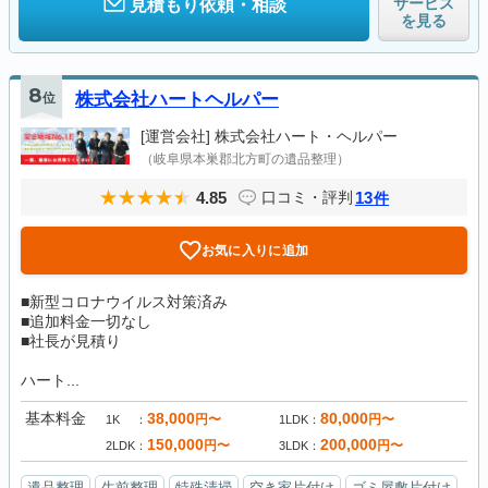
サービス
見積もり依頼・相談
を見る
8
位
株式会社ハートヘルパー
[運営会社]
株式会社ハート・ヘルパー
（岐阜県本巣郡北方町の遺品整理）
4.85
13
口コミ・評判
件
お気に入りに追加
■新型コロナウイルス対策済み
■追加料金一切なし
■社長が見積り
ハート...
基本料金
38,000
80,000
円〜
円〜
1K
1LDK
150,000
200,000
円〜
円〜
2LDK
3LDK
遺品整理
生前整理
特殊清掃
空き家片付け
ゴミ屋敷片付け