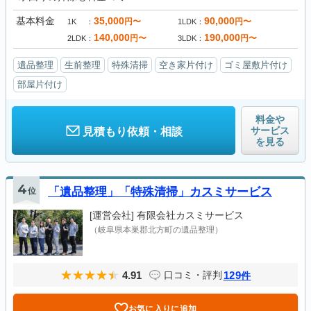
基本料金
35,000
90,000
円〜
円〜
1K
1LDK
140,000
190,000
円〜
円〜
2LDK
3LDK
遺品整理
生前整理
特殊清掃
空き家片付け
ゴミ屋敷片付け
部屋片付け
料金や
サービス
見積もり依頼・相談
を見る
4
位
「遺品整理」「特殊清掃」カスミサービス
[運営会社]
有限会社カスミサービス
（岐阜県本巣郡北方町の遺品整理）
4.91
129
口コミ・評判
件
お気に入りに追加