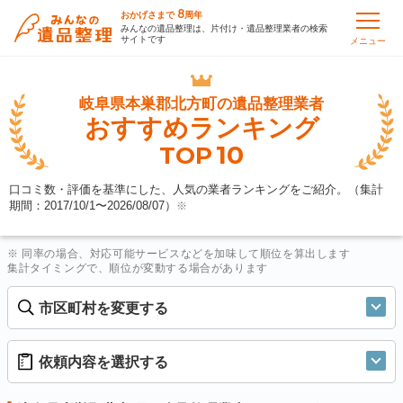
8
おかげさまで
周年
みんなの遺品整理は、片付け・遺品整理業者の検索
サイトです
メニュー
岐阜県本巣郡北方町の
遺品整理業者
おすすめランキング
10
TOP
口コミ数・評価を基準にした、人気の業者ランキングをご紹介。（集計
期間：2017/10/1〜
2026/08/07
）
※
※ 同率の場合、対応可能サービスなどを加味して順位を算出します
集計タイミングで、順位が変動する場合があります
市区町村を変更する
依頼内容を選択する