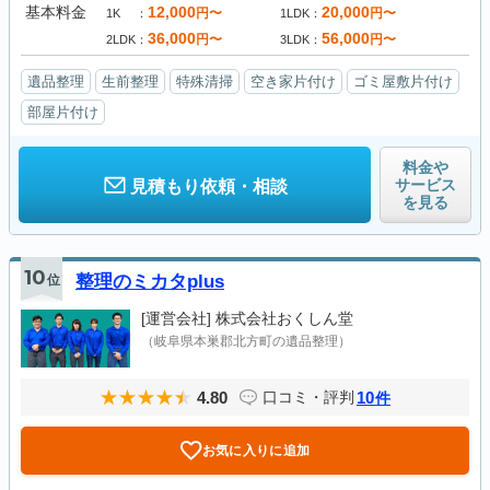
基本料金
12,000
20,000
円〜
円〜
1K
1LDK
36,000
56,000
円〜
円〜
2LDK
3LDK
遺品整理
生前整理
特殊清掃
空き家片付け
ゴミ屋敷片付け
部屋片付け
料金や
サービス
見積もり依頼・相談
を見る
10
位
整理のミカタplus
[運営会社]
株式会社おくしん堂
（岐阜県本巣郡北方町の遺品整理）
4.80
10
口コミ・評判
件
お気に入りに追加