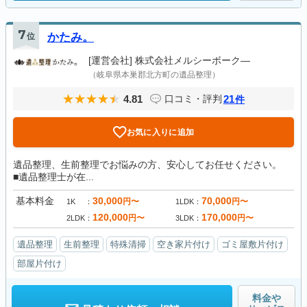
7
位
かたみ。
[運営会社]
株式会社メルシーボーク―
（岐阜県本巣郡北方町の遺品整理）
4.81
21
口コミ・評判
件
お気に入りに追加
遺品整理、生前整理でお悩みの方、安心してお任せください。
■遺品整理士が在...
基本料金
30,000
70,000
円〜
円〜
1K
1LDK
120,000
170,000
円〜
円〜
2LDK
3LDK
遺品整理
生前整理
特殊清掃
空き家片付け
ゴミ屋敷片付け
部屋片付け
料金や