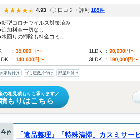
4.93
口コミ・評判
185
件
■新型コロナウイルス対策済み
■追加料金一切なし
■水回りの掃除も料金コミ...
K
35,000
円〜
1LDK
90,000
円〜
LDK
140,000
円〜
3LDK
190,000
円〜
き家片付け
ゴミ屋敷片付け
部屋片付け
者の相見積もりも承ります
見積もりはこちら
4
位
「遺品整理」「特殊清掃」カスミサー