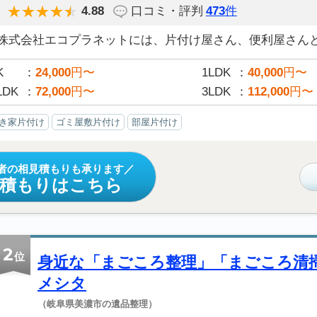
4.88
口コミ・評判
473
件
株式会社エコプラネットには、片付け屋さん、便利屋さんと決
K
24,000
円〜
1LDK
40,000
円〜
LDK
72,000
円〜
3LDK
112,000
円〜
き家片付け
ゴミ屋敷片付け
部屋片付け
者の相見積もりも承ります
見積もりはこちら
2
位
身近な「まごころ整理」「まごころ清
メシタ
（岐阜県美濃市の遺品整理）