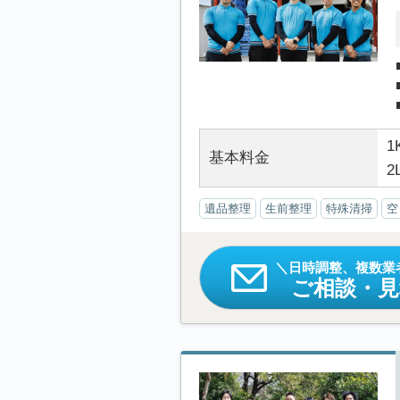
1
基本料金
2
遺品整理
生前整理
特殊清掃
空
日時調整、複数業
ご相談・