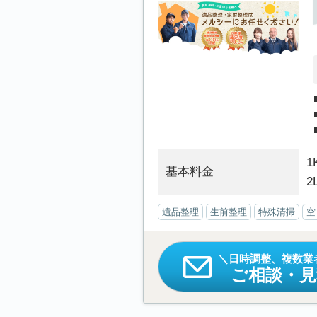
1
基本料金
2
遺品整理
生前整理
特殊清掃
空
日時調整、複数業
ご相談・