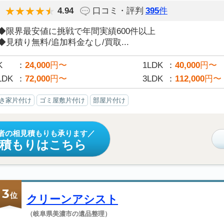
4.94
口コミ・評判
395
件
◆限界最安値に挑戦で年間実績600件以上
◆見積り無料/追加料金なし/買取...
K
24,000
円〜
1LDK
40,000
円〜
LDK
72,000
円〜
3LDK
112,000
円〜
き家片付け
ゴミ屋敷片付け
部屋片付け
者の相見積もりも承ります
見積もりはこちら
3
位
クリーンアシスト
（岐阜県美濃市の遺品整理）