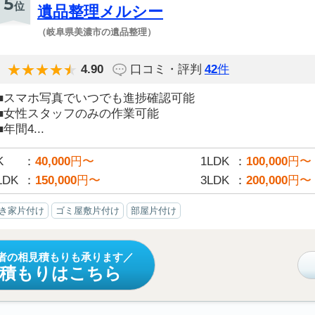
5
位
遺品整理メルシー
（岐阜県美濃市の遺品整理）
4.90
口コミ・評判
42
件
■スマホ写真でいつでも進捗確認可能
■女性スタッフのみの作業可能
■年間4...
K
40,000
円〜
1LDK
100,000
円〜
LDK
150,000
円〜
3LDK
200,000
円〜
き家片付け
ゴミ屋敷片付け
部屋片付け
者の相見積もりも承ります
見積もりはこちら