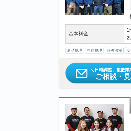
1
基本料金
2
遺品整理
生前整理
特殊清掃
空
日時調整、複数業
ご相談・