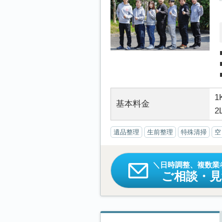
1
基本料金
2
遺品整理
生前整理
特殊清掃
空
日時調整、複数業
ご相談・