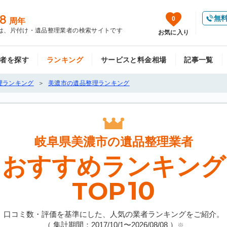
8
無
0
周年
は、片付け・遺品整理業者の検索サイトです
お気に入り
者を探す
ランキング
サービスと料金相場
記事一覧
理ランキング
美濃市の遺品整理ランキング
岐阜県美濃市の
遺品整理業者
おすすめランキング
10
TOP
口コミ数・評価を基準にした、人気の業者ランキングをご紹介。
（ 集計期間：2017/10/1〜
2026/08/08
）
※