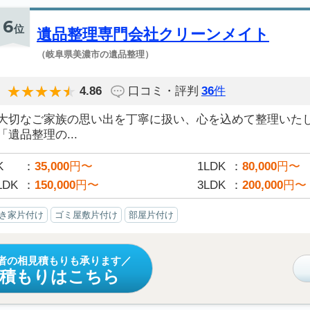
6
位
遺品整理専門会社クリーンメイト
（岐阜県美濃市の遺品整理）
4.86
口コミ・評判
36
件
大切なご家族の思い出を丁寧に扱い、心を込めて整理いた
「遺品整理の...
K
35,000
円〜
1LDK
80,000
円〜
LDK
150,000
円〜
3LDK
200,000
円〜
き家片付け
ゴミ屋敷片付け
部屋片付け
者の相見積もりも承ります
見積もりはこちら