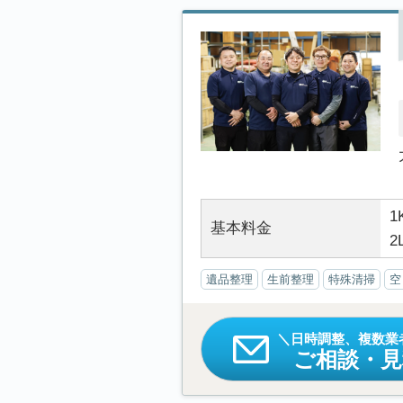
1
基本料金
2
遺品整理
生前整理
特殊清掃
空
日時調整、複数業
ご相談・