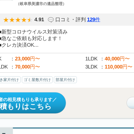
（岐阜県美濃市の遺品整理）
4.91
口コミ・評判
129
件
■新型コロナウイルス対策済み
■急なご依頼も対応します！
■クレカ決済OK...
K
23,000
円〜
1LDK
40,000
円〜
LDK
70,000
円〜
3LDK
110,000
円〜
き家片付け
ゴミ屋敷片付け
部屋片付け
者の相見積もりも承ります
見積もりはこちら