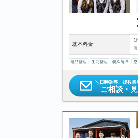
1
基本料金
2
遺品整理
生前整理
特殊清掃
空
日時調整、複数業
ご相談・