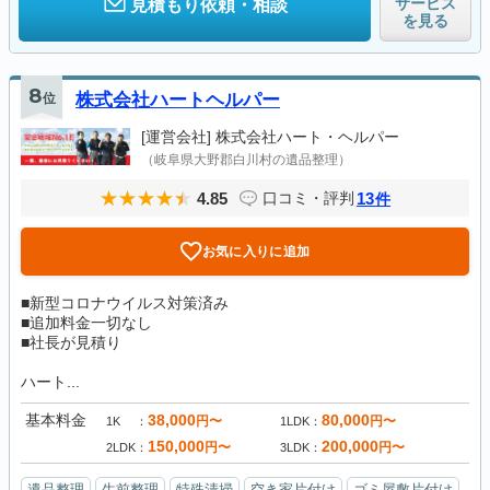
サービス
見積もり依頼・相談
を見る
8
位
株式会社ハートヘルパー
[運営会社]
株式会社ハート・ヘルパー
（岐阜県大野郡白川村の遺品整理）
4.85
13
口コミ・評判
件
お気に入りに追加
■新型コロナウイルス対策済み
■追加料金一切なし
■社長が見積り
ハート...
基本料金
38,000
80,000
円〜
円〜
1K
1LDK
150,000
200,000
円〜
円〜
2LDK
3LDK
遺品整理
生前整理
特殊清掃
空き家片付け
ゴミ屋敷片付け