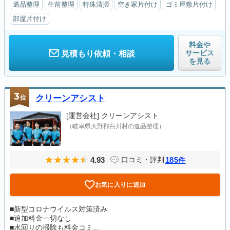
遺品整理
生前整理
特殊清掃
空き家片付け
ゴミ屋敷片付け
部屋片付け
料金や
サービス
見積もり依頼・相談
を見る
3
位
クリーンアシスト
[運営会社]
クリーンアシスト
（岐阜県大野郡白川村の遺品整理）
4.93
185
口コミ・評判
件
お気に入りに追加
■新型コロナウイルス対策済み
■追加料金一切なし
■水回りの掃除も料金コミ...