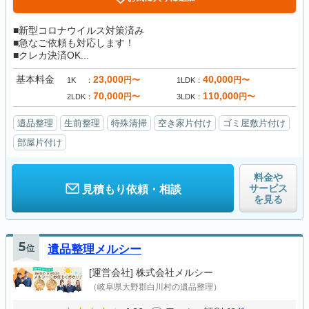
■新型コロナウイルス対策済み
■急なご依頼も対応します！
■クレカ決済OK...
基本料金
23,000
40,000
円〜
円〜
1K
1LDK
70,000
110,000
円〜
円〜
2LDK
3LDK
遺品整理
生前整理
特殊清掃
空き家片付け
ゴミ屋敷片付け
部屋片付け
料金や
サービス
見積もり依頼・相談
を見る
5
位
遺品整理メルシー
[運営会社]
株式会社メルシー
（岐阜県大野郡白川村の遺品整理）