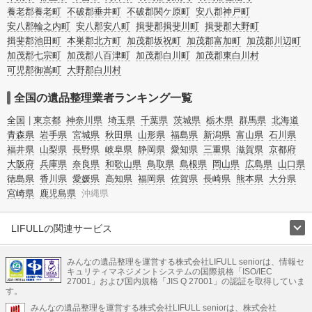
養老郡養老町
不破郡垂井町
不破郡関ケ原町
安八郡神戸町
安八郡輪之内町
安八郡安八町
揖斐郡揖斐川町
揖斐郡大野町
揖斐郡池田町
本巣郡北方町
加茂郡坂祝町
加茂郡富加町
加茂郡川辺町
加茂郡七宗町
加茂郡八百津町
加茂郡白川町
加茂郡東白川村
可児郡御嵩町
大野郡白川村
全国の遺品整理業者ランキング一覧
全国
東京都
神奈川県
埼玉県
千葉県
茨城県
栃木県
群馬県
北海道
青森県
岩手県
宮城県
秋田県
山形県
福島県
新潟県
富山県
石川県
福井県
山梨県
長野県
岐阜県
静岡県
愛知県
三重県
滋賀県
京都府
大阪府
兵庫県
奈良県
和歌山県
鳥取県
島根県
岡山県
広島県
山口県
徳島県
香川県
愛媛県
高知県
福岡県
佐賀県
長崎県
熊本県
大分県
宮崎県
鹿児島県
沖縄県
LIFULLの関連サービス
LIFULLのサービス
みんなの遺品整理を運営する株式会社LIFULL seniorは、情報セ
不動産・住宅
引越し
老人ホーム
地方創生
ママの就労支援
キュリティマネジメントシステムの国際規格「ISO/IEC
不動産クラウドファンディング
遺品整理
老後の暮らし情報
27001」および国内規格「JIS Q 27001」の認証を取得していま
農業技術
す。
みんなの遺品整理を運営する株式会社LIFULL seniorは、株式会社