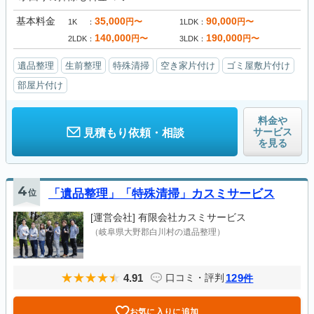
基本料金
35,000
90,000
円〜
円〜
1K
1LDK
140,000
190,000
円〜
円〜
2LDK
3LDK
遺品整理
生前整理
特殊清掃
空き家片付け
ゴミ屋敷片付け
部屋片付け
料金や
サービス
見積もり依頼・相談
を見る
4
位
「遺品整理」「特殊清掃」カスミサービス
[運営会社]
有限会社カスミサービス
（岐阜県大野郡白川村の遺品整理）
4.91
129
口コミ・評判
件
お気に入りに追加