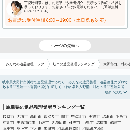
下記時間帯には、お電話でも業者紹介・見積もり依頼・相談を
承っております。お急ぎの方はお電話ください。（通話無料：
0120-905-734）
お電話の受付時間
8:00～19:00（土日祝も対応）
ページの先頭へ
みんなの遺品整理トップ
岐阜の遺品整理ランキング
大野郡白川村の
岐阜県大野郡白川村で遺品整理するなら、みんなの遺品整理。遺品整理のプロで
ある遺品整理士の有資格者が在籍している岐阜県大野郡白川村の遺品整理業者が
掲載されています。遺品処分を即日対応してくれる実家の片付け業者や遺品整理
会社を比較できます。岐阜県大野郡白川村の遺品整理の料金相場情報だけで業者
を決められない場合は、遺品の買取や供養・お焚き上げなど希望のオプションサ
ービスで絞り込み条件を利用し検索してみましょう。
岐阜県の遺品整理業者ランキング一覧
ゴミの処分方法や親の家の遺品整理をはじめる時期などお役立ち情報も豊富なの
で、チェックしてみてください。
岐阜市
大垣市
高山市
多治見市
関市
中津川市
美濃市
瑞浪市
羽島市
恵那市
美濃加茂市
土岐市
各務原市
可児市
山県市
瑞穂市
飛騨市
本巣市
郡上市
下呂市
海津市
羽島郡岐南町
羽島郡笠松町