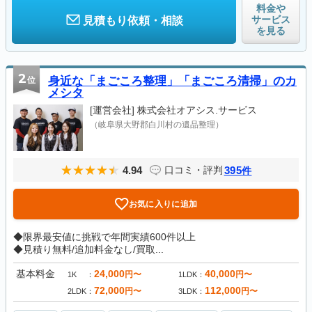
料金や
サービス
見積もり依頼・相談
を見る
2
位
身近な「まごころ整理」「まごころ清掃」のカ
メシタ
[運営会社]
株式会社オアシス.サービス
（岐阜県大野郡白川村の遺品整理）
4.94
395
口コミ・評判
件
お気に入りに追加
◆限界最安値に挑戦で年間実績600件以上
◆見積り無料/追加料金なし/買取...
基本料金
24,000
40,000
円〜
円〜
1K
1LDK
72,000
112,000
円〜
円〜
2LDK
3LDK