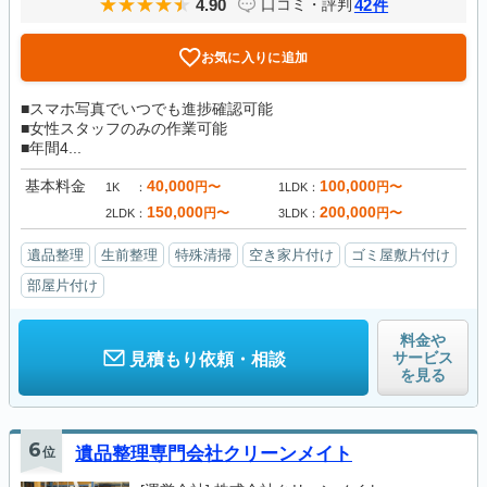
4.90
42
口コミ・評判
件
お気に入りに追加
■スマホ写真でいつでも進捗確認可能
■女性スタッフのみの作業可能
■年間4...
基本料金
40,000
100,000
円〜
円〜
1K
1LDK
150,000
200,000
円〜
円〜
2LDK
3LDK
遺品整理
生前整理
特殊清掃
空き家片付け
ゴミ屋敷片付け
部屋片付け
料金や
サービス
見積もり依頼・相談
を見る
6
位
遺品整理専門会社クリーンメイト