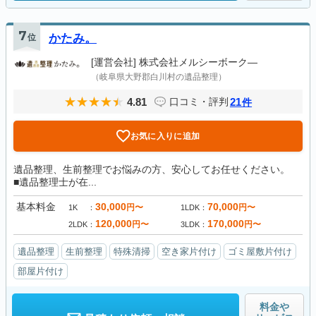
7
位
かたみ。
[運営会社]
株式会社メルシーボーク―
（岐阜県大野郡白川村の遺品整理）
4.81
21
口コミ・評判
件
お気に入りに追加
遺品整理、生前整理でお悩みの方、安心してお任せください。
■遺品整理士が在...
基本料金
30,000
70,000
円〜
円〜
1K
1LDK
120,000
170,000
円〜
円〜
2LDK
3LDK
遺品整理
生前整理
特殊清掃
空き家片付け
ゴミ屋敷片付け
部屋片付け
料金や