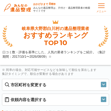
8
おかげさまで
周年
みんなの遺品整理は、片付け・遺品整理業者の検索
サイトです
メニュー
岐阜県大野郡白川村の
遺品整理業者
おすすめランキング
10
TOP
口コミ数・評価を基準にした、人気の業者ランキングをご紹介。（集計
期間：2017/10/1〜
2026/08/09
）
※
※ 同率の場合、対応可能サービスなどを加味して順位を算出します
集計タイミングで、順位が変動する場合があります
市区町村を変更する
依頼内容を選択する