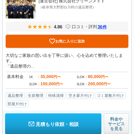
[運営会社]
株式会社クリーンメイト
（岐阜県大野郡白川村の遺品整理）
4.86
36
口コミ・評判
件
お気に入りに追加
大切なご家族の思い出を丁寧に扱い、心を込めて整理いたしま
す。
「遺品整理の...
基本料金
35,000
80,000
円〜
円〜
1K
1LDK
150,000
200,000
円〜
円〜
2LDK
3LDK
遺品整理
生前整理
特殊清掃
空き家片付け
ゴミ屋敷片付け
部屋片付け
料金や
サービス
見積もり依頼・相談
を見る