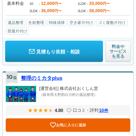
基本料金
12,000
20,000
円〜
円〜
1K
1LDK
36,000
56,000
円〜
円〜
2LDK
3LDK
遺品整理
生前整理
特殊清掃
空き家片付け
ゴミ屋敷片付け
部屋片付け
料金や
サービス
見積もり依頼・相談
を見る
10
位
整理のミカタplus
[運営会社]
株式会社おくしん堂
（岐阜県大野郡白川村の遺品整理）
4.80
10
口コミ・評判
件
お気に入りに追加