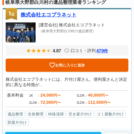
岐阜県大野郡白川村の遺品整理業者ランキング
1
位
株式会社エコプラネット
[運営会社]
株式会社エコプラネット
（岐阜県大野郡白川村の遺品整理）
4.87
479
口コミ・評判
件
お気に入りに追加
株式会社エコプラネットには、片付け屋さん、便利屋さんと決定
的に異なる特徴が...
基本料金
24,000
40,000
円〜
円〜
1K
1LDK
72,000
112,000
円〜
円〜
2LDK
3LDK
遺品整理
生前整理
特殊清掃
空き家片付け
ゴミ屋敷片付け
部屋片付け