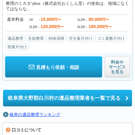
整理のミカタ⁺plus（株式会社おくしん堂）の使命は、地域になく
てはならな...
基本料金
15,000
80,000
円〜
円〜
1K
1LDK
120,000
160,000
円〜
円〜
2LDK
3LDK
遺品整理
生前整理
特殊清掃
空き家片付け
ゴミ屋敷片付け
部屋片付け
料金や
サービス
見積もり依頼・相談
を見る
岐阜県大野郡白川村の
遺品整理業者を一覧で見る
岐阜の遺品整理ランキング
口コミについて