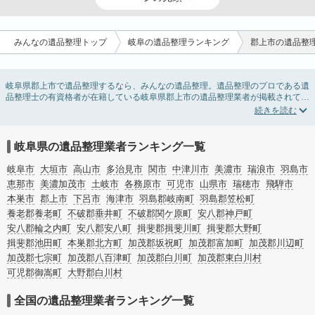
みんなの遺品整理トップ
岐阜の遺品整理ランキング
郡上市の遺品整
岐阜県郡上市で遺品整理するなら、みんなの遺品整理。遺品整理のプロである遺
品整理士の有資格者が在籍している岐阜県郡上市の遺品整理業者が掲載されてい
ます。遺品処分を即日対応してくれる実家の片付け業者や遺品整理会社を比較で
きます。岐阜県郡上市の遺品整理の料金相場情報だけで業者を決められない場合
は、遺品の買取や供養・お焚き上げなど希望のオプションサービスで絞り込み条
件を利用し検索してみましょう。
岐阜県の遺品整理業者ランキング一覧
ゴミの処分方法や親の家の遺品整理をはじめる時期などお役立ち情報も豊富なの
で、チェックしてみてください。
岐阜市
大垣市
高山市
多治見市
関市
中津川市
美濃市
瑞浪市
羽島市
恵那市
美濃加茂市
土岐市
各務原市
可児市
山県市
瑞穂市
飛騨市
本巣市
郡上市
下呂市
海津市
羽島郡岐南町
羽島郡笠松町
養老郡養老町
不破郡垂井町
不破郡関ケ原町
安八郡神戸町
安八郡輪之内町
安八郡安八町
揖斐郡揖斐川町
揖斐郡大野町
揖斐郡池田町
本巣郡北方町
加茂郡坂祝町
加茂郡富加町
加茂郡川辺町
加茂郡七宗町
加茂郡八百津町
加茂郡白川町
加茂郡東白川村
可児郡御嵩町
大野郡白川村
全国の遺品整理業者ランキング一覧