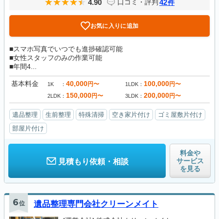
4.90
42
口コミ・評判
件
お気に入りに追加
■スマホ写真でいつでも進捗確認可能
■女性スタッフのみの作業可能
■年間4...
基本料金
40,000
100,000
円〜
円〜
1K
1LDK
150,000
200,000
円〜
円〜
2LDK
3LDK
遺品整理
生前整理
特殊清掃
空き家片付け
ゴミ屋敷片付け
部屋片付け
料金や
サービス
見積もり依頼・相談
を見る
6
位
遺品整理専門会社クリーンメイト