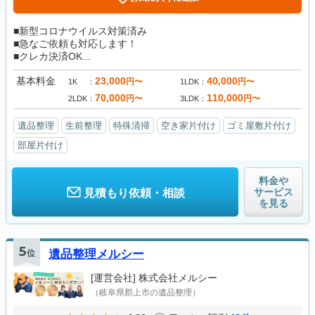
■新型コロナウイルス対策済み
■急なご依頼も対応します！
■クレカ決済OK...
基本料金
23,000
40,000
円〜
円〜
1K
1LDK
70,000
110,000
円〜
円〜
2LDK
3LDK
遺品整理
生前整理
特殊清掃
空き家片付け
ゴミ屋敷片付け
部屋片付け
料金や
サービス
見積もり依頼・相談
を見る
5
位
遺品整理メルシー
[運営会社]
株式会社メルシー
（岐阜県郡上市の遺品整理）