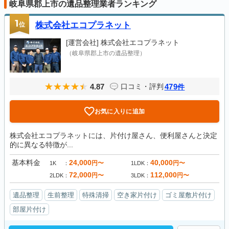
岐阜県郡上市の遺品整理業者ランキング
1
位
株式会社エコプラネット
[運営会社]
株式会社エコプラネット
（岐阜県郡上市の遺品整理）
4.87
479
口コミ・評判
件
お気に入りに追加
株式会社エコプラネットには、片付け屋さん、便利屋さんと決定
的に異なる特徴が...
基本料金
24,000
40,000
円〜
円〜
1K
1LDK
72,000
112,000
円〜
円〜
2LDK
3LDK
遺品整理
生前整理
特殊清掃
空き家片付け
ゴミ屋敷片付け
部屋片付け