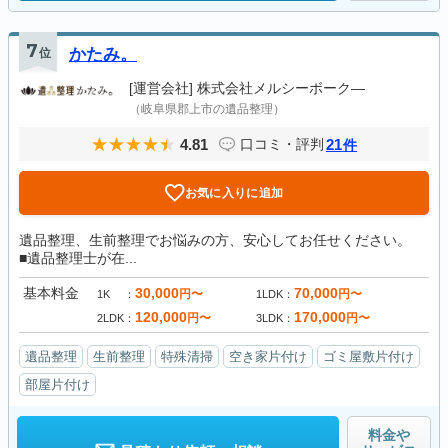
7
位
かたみ。
[運営会社]
株式会社メルシーボーク―
（岐阜県郡上市の遺品整理）
4.81
21
口コミ・評判
件
お気に入りに追加
遺品整理、生前整理でお悩みの方、安心してお任せください。
■遺品整理士が在...
基本料金
30,000
70,000
円〜
円〜
1K
1LDK
120,000
170,000
円〜
円〜
2LDK
3LDK
遺品整理
生前整理
特殊清掃
空き家片付け
ゴミ屋敷片付け
部屋片付け
料金や