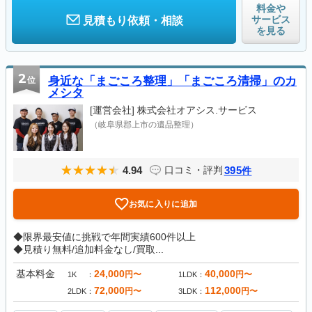
料金や
サービス
見積もり依頼・相談
を見る
2
位
身近な「まごころ整理」「まごころ清掃」のカ
メシタ
[運営会社]
株式会社オアシス.サービス
（岐阜県郡上市の遺品整理）
4.94
395
口コミ・評判
件
お気に入りに追加
◆限界最安値に挑戦で年間実績600件以上
◆見積り無料/追加料金なし/買取...
基本料金
24,000
40,000
円〜
円〜
1K
1LDK
72,000
112,000
円〜
円〜
2LDK
3LDK