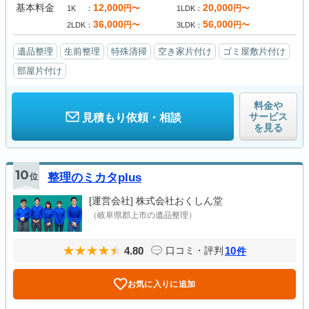
基本料金
12,000
20,000
円〜
円〜
1K
1LDK
36,000
56,000
円〜
円〜
2LDK
3LDK
遺品整理
生前整理
特殊清掃
空き家片付け
ゴミ屋敷片付け
部屋片付け
料金や
サービス
見積もり依頼・相談
を見る
10
位
整理のミカタplus
[運営会社]
株式会社おくしん堂
（岐阜県郡上市の遺品整理）
4.80
10
口コミ・評判
件
お気に入りに追加