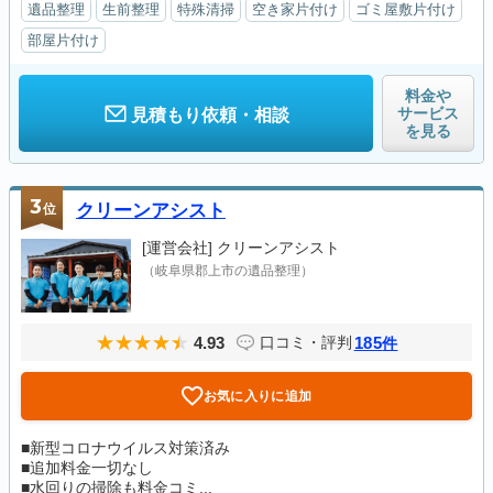
遺品整理
生前整理
特殊清掃
空き家片付け
ゴミ屋敷片付け
部屋片付け
料金や
サービス
見積もり依頼・相談
を見る
3
位
クリーンアシスト
[運営会社]
クリーンアシスト
（岐阜県郡上市の遺品整理）
4.93
185
口コミ・評判
件
お気に入りに追加
■新型コロナウイルス対策済み
■追加料金一切なし
■水回りの掃除も料金コミ...