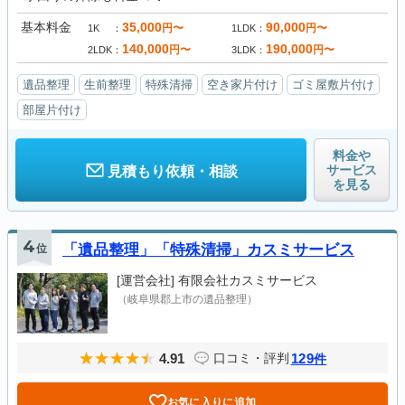
基本料金
35,000
90,000
円〜
円〜
1K
1LDK
140,000
190,000
円〜
円〜
2LDK
3LDK
遺品整理
生前整理
特殊清掃
空き家片付け
ゴミ屋敷片付け
部屋片付け
料金や
サービス
見積もり依頼・相談
を見る
4
位
「遺品整理」「特殊清掃」カスミサービス
[運営会社]
有限会社カスミサービス
（岐阜県郡上市の遺品整理）
4.91
129
口コミ・評判
件
お気に入りに追加