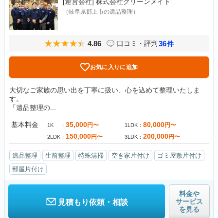
[運営会社]
株式会社クリーンメイト
（岐阜県郡上市の遺品整理）
4.86
36
口コミ・評判
件
お気に入りに追加
大切なご家族の思い出を丁寧に扱い、心を込めて整理いたしま
す。
「遺品整理の...
基本料金
35,000
80,000
円〜
円〜
1K
1LDK
150,000
200,000
円〜
円〜
2LDK
3LDK
遺品整理
生前整理
特殊清掃
空き家片付け
ゴミ屋敷片付け
部屋片付け
料金や
サービス
見積もり依頼・相談
を見る