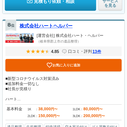
サービス
見積もり依頼・相談
を見る
8
位
株式会社ハートヘルパー
[運営会社]
株式会社ハート・ヘルパー
（岐阜県郡上市の遺品整理）
4.85
13
口コミ・評判
件
お気に入りに追加
■新型コロナウイルス対策済み
■追加料金一切なし
■社長が見積り
ハート...
基本料金
38,000
80,000
円〜
円〜
1K
1LDK
150,000
200,000
円〜
円〜
2LDK
3LDK
遺品整理
生前整理
特殊清掃
空き家片付け
ゴミ屋敷片付け