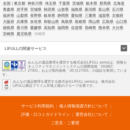
全国
東京都
神奈川県
埼玉県
千葉県
茨城県
栃木県
群馬県
北海道
青森県
岩手県
宮城県
秋田県
山形県
福島県
新潟県
富山県
石川県
福井県
山梨県
長野県
岐阜県
静岡県
愛知県
三重県
滋賀県
京都府
大阪府
兵庫県
奈良県
和歌山県
鳥取県
島根県
岡山県
広島県
山口県
徳島県
香川県
愛媛県
高知県
福岡県
佐賀県
長崎県
熊本県
大分県
宮崎県
鹿児島県
沖縄県
LIFULLの関連サービス
LIFULLのサービス
みんなの遺品整理を運営する株式会社LIFULL seniorは、情報セ
不動産・住宅
引越し
老人ホーム
地方創生
ママの就労支援
キュリティマネジメントシステムの国際規格「ISO/IEC
不動産クラウドファンディング
遺品整理
老後の暮らし情報
27001」および国内規格「JIS Q 27001」の認証を取得していま
農業技術
す。
みんなの遺品整理を運営する株式会社LIFULL seniorは、株式会社
LIFULL HOME'Sのサービス
LIFULL(東証プライム市場上場)のグループ企業です。
不動産・住宅
マンション
一戸建て
注文住宅
リノベーション
不動産査定
マンション専門売却査定
不動産投資
アドバイザー
住まいの窓口
住宅ローン
住まいインデックス
プライスマップ
不動産アーカイブ
空き家バンク
家賃相場
不動産会社
まちむすび
サービス利用規約
個人情報保護方針について
不動産用語集
住まいのお役立ち情報
LIFULL HOME'S PRESS
DIY Mag
アプリ
不動産データ
不動産転職
評価・口コミガイドライン
運営会社について
ご意見・ご要望