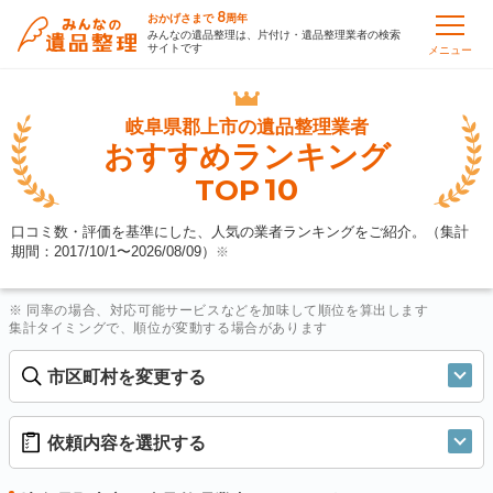
8
おかげさまで
周年
みんなの遺品整理は、片付け・遺品整理業者の検索
サイトです
メニュー
岐阜県郡上市の
遺品整理業者
おすすめランキング
10
TOP
口コミ数・評価を基準にした、人気の業者ランキングをご紹介。（集計
期間：2017/10/1〜
2026/08/09
）
※
※ 同率の場合、対応可能サービスなどを加味して順位を算出します
集計タイミングで、順位が変動する場合があります
市区町村を変更する
依頼内容を選択する