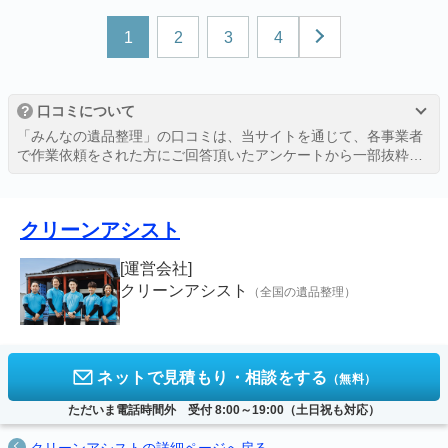
1
2
3
4
?
口コミについて
「みんなの遺品整理」の口コミは、当サイトを通じて、各事業者
で作業依頼をされた方にご回答頂いたアンケートから一部抜粋し
たものを、許可を得て掲載しております。
詳しくは、
評価・口コミの掲載ガイドライン
をご覧ください。
クリーンアシスト
[運営会社]
クリーンアシスト
（全国の遺品整理）
ネットで見積もり・相談をする
（無料）
ただいま電話時間外 受付 8:00～19:00（土日祝も対応）