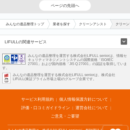
ページの先頭へ
みんなの遺品整理トップ
業者を探す
クリーンアシスト
クリーン
LIFULLの関連サービス
LIFULLのサービス
みんなの遺品整理を運営する株式会社LIFULL seniorは、情報セ
不動産・住宅
引越し
老人ホーム
地方創生
ママの就労支援
キュリティマネジメントシステムの国際規格「ISO/IEC
不動産クラウドファンディング
遺品整理
老後の暮らし情報
27001」および国内規格「JIS Q 27001」の認証を取得していま
農業技術
す。
みんなの遺品整理を運営する株式会社LIFULL seniorは、株式会社
LIFULL HOME'Sのサービス
LIFULL(東証プライム市場上場)のグループ企業です。
不動産・住宅
マンション
一戸建て
注文住宅
リノベーション
不動産査定
マンション専門売却査定
不動産投資
アドバイザー
住まいの窓口
住宅ローン
住まいインデックス
プライスマップ
不動産アーカイブ
空き家バンク
家賃相場
不動産会社
まちむすび
サービス利用規約
個人情報保護方針について
不動産用語集
住まいのお役立ち情報
LIFULL HOME'S PRESS
DIY Mag
アプリ
不動産データ
不動産転職
評価・口コミガイドライン
運営会社について
ご意見・ご要望