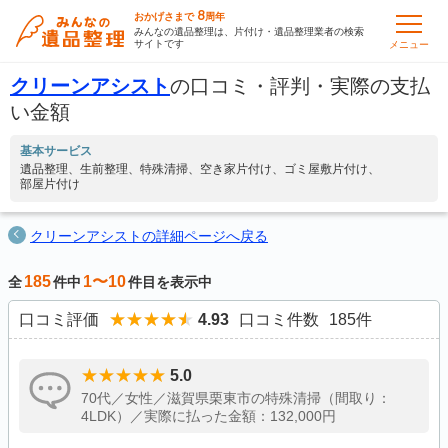
8
おかげさまで
周年
みんなの遺品整理は、片付け・遺品整理業者の検索
サイトです
メニュー
クリーンアシスト
の口コミ・評判・実際の支払
い金額
基本サービス
遺品整理
生前整理
特殊清掃
空き家片付け
ゴミ屋敷片付け
部屋片付け
クリーンアシストの詳細ページへ戻る
185
1〜10
全
件中
件目を表示中
口コミ評価
4.93
口コミ件数
185
件
5.0
70代／女性／滋賀県栗東市の特殊清掃（間取り：
4LDK）／実際に払った金額：132,000円