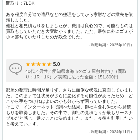
間取り：7LDK
ある程度自分達で遺品などの整理をしてから家財などの撤去を依
頼しました。
他社と相見積もりをしましたが、費用は良心的で、可能なものは
買取もしていただき大変助かりました。ただ、最後に外にゴミが
少々落ちていたりしたのが残念でした。
利用時期：2025年10月
5.0
40代／男性／愛知県東海市のゴミ屋敷片付け（間取
り：1R・1K）／実際に払った金額：151,800円
部屋の整理に時間が足りず、さらに面倒な状況に直面していまし
た。このままでは状況がさらに悪化する可能性があったため、ど
こから手をつければよいのかも分からず困っていました。
そこで、インターネットで調べた結果、御社を含む3社から見積
もりを取得しました。その中で、御社の見積もりが最もリーズナ
ブルだと感じ、選ぶことに決めました。また、今後も利用したい
と考えています。
利用時期：2024年11月