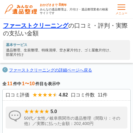
8
おかげさまで
周年
みんなの遺品整理は、片付け・遺品整理業者の検索
サイトです
メニュー
ファーストクリーニング
の口コミ・評判・実際
の支払い金額
基本サービス
遺品整理
生前整理
特殊清掃
空き家片付け
ゴミ屋敷片付け
部屋片付け
ファーストクリーニングの詳細ページへ戻る
11
1〜10
全
件中
件目を表示中
口コミ評価
4.82
口コミ件数
11
件
5.0
50代／女性／岐阜県関市の遺品整理（間取り：その
他）／実際に払った金額：202,400円