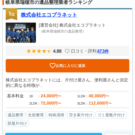
岐阜県瑞穂市の遺品整理業者ランキング
1
位
株式会社エコプラネット
[運営会社]
株式会社エコプラネット
（岐阜県瑞穂市の遺品整理）
4.88
473
口コミ・評判
件
お気に入りに追加
株式会社エコプラネットには、片付け屋さん、便利屋さんと決定
的に異なる特徴が...
基本料金
24,000
40,000
円〜
円〜
1K
1LDK
72,000
112,000
円〜
円〜
2LDK
3LDK
遺品整理
生前整理
特殊清掃
空き家片付け
ゴミ屋敷片付け
部屋片付け