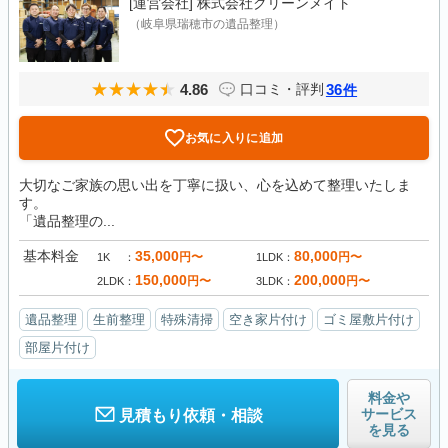
[運営会社]
株式会社クリーンメイト
（岐阜県瑞穂市の遺品整理）
4.86
36
口コミ・評判
件
お気に入りに追加
大切なご家族の思い出を丁寧に扱い、心を込めて整理いたしま
す。
「遺品整理の...
基本料金
35,000
80,000
円〜
円〜
1K
1LDK
150,000
200,000
円〜
円〜
2LDK
3LDK
遺品整理
生前整理
特殊清掃
空き家片付け
ゴミ屋敷片付け
部屋片付け
料金や
サービス
見積もり依頼・相談
を見る