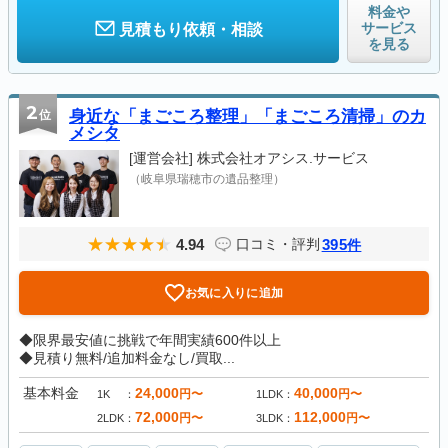
料金や
サービス
見積もり依頼・相談
を見る
2
位
身近な「まごころ整理」「まごころ清掃」のカ
メシタ
[運営会社]
株式会社オアシス.サービス
（岐阜県瑞穂市の遺品整理）
4.94
395
口コミ・評判
件
お気に入りに追加
◆限界最安値に挑戦で年間実績600件以上
◆見積り無料/追加料金なし/買取...
基本料金
24,000
40,000
円〜
円〜
1K
1LDK
72,000
112,000
円〜
円〜
2LDK
3LDK