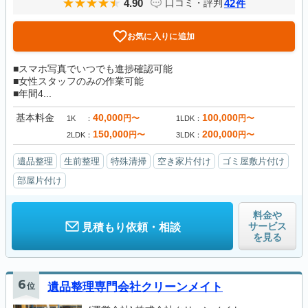
4.90
42
口コミ・評判
件
お気に入りに追加
■スマホ写真でいつでも進捗確認可能
■女性スタッフのみの作業可能
■年間4...
基本料金
40,000
100,000
円〜
円〜
1K
1LDK
150,000
200,000
円〜
円〜
2LDK
3LDK
遺品整理
生前整理
特殊清掃
空き家片付け
ゴミ屋敷片付け
部屋片付け
料金や
サービス
見積もり依頼・相談
を見る
6
位
遺品整理専門会社クリーンメイト