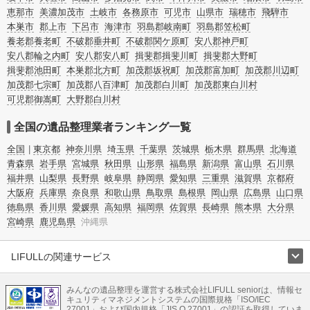
恵那市
美濃加茂市
土岐市
各務原市
可児市
山県市
瑞穂市
飛騨市
本巣市
郡上市
下呂市
海津市
羽島郡岐南町
羽島郡笠松町
養老郡養老町
不破郡垂井町
不破郡関ケ原町
安八郡神戸町
安八郡輪之内町
安八郡安八町
揖斐郡揖斐川町
揖斐郡大野町
揖斐郡池田町
本巣郡北方町
加茂郡坂祝町
加茂郡富加町
加茂郡川辺町
加茂郡七宗町
加茂郡八百津町
加茂郡白川町
加茂郡東白川村
可児郡御嵩町
大野郡白川村
全国の遺品整理業者ランキング一覧
全国
東京都
神奈川県
埼玉県
千葉県
茨城県
栃木県
群馬県
北海道
青森県
岩手県
宮城県
秋田県
山形県
福島県
新潟県
富山県
石川県
福井県
山梨県
長野県
岐阜県
静岡県
愛知県
三重県
滋賀県
京都府
大阪府
兵庫県
奈良県
和歌山県
鳥取県
島根県
岡山県
広島県
山口県
徳島県
香川県
愛媛県
高知県
福岡県
佐賀県
長崎県
熊本県
大分県
宮崎県
鹿児島県
沖縄県
LIFULLの関連サービス
LIFULLのサービス
みんなの遺品整理を運営する株式会社LIFULL seniorは、情報セ
不動産・住宅
引越し
老人ホーム
地方創生
ママの就労支援
キュリティマネジメントシステムの国際規格「ISO/IEC
不動産クラウドファンディング
遺品整理
老後の暮らし情報
27001」および国内規格「JIS Q 27001」の認証を取得していま