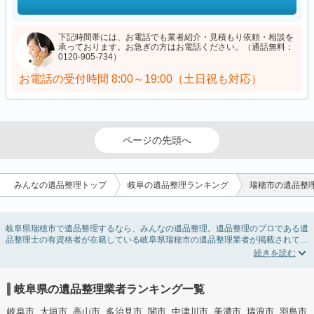
下記時間帯には、お電話でも業者紹介・見積もり依頼・相談を
承っております。お急ぎの方はお電話ください。（通話無料：
0120-905-734）
お電話の受付時間
8:00～19:00（土日祝も対応）
ページの先頭へ
みんなの遺品整理トップ
岐阜の遺品整理ランキング
瑞穂市の遺品整
岐阜県瑞穂市で遺品整理するなら、みんなの遺品整理。遺品整理のプロである遺
品整理士の有資格者が在籍している岐阜県瑞穂市の遺品整理業者が掲載されてい
ます。遺品処分を即日対応してくれる実家の片付け業者や遺品整理会社を比較で
きます。岐阜県瑞穂市の遺品整理の料金相場情報だけで業者を決められない場合
は、遺品の買取や供養・お焚き上げなど希望のオプションサービスで絞り込み条
件を利用し検索してみましょう。
岐阜県の遺品整理業者ランキング一覧
ゴミの処分方法や親の家の遺品整理をはじめる時期などお役立ち情報も豊富なの
で、チェックしてみてください。
岐阜市
大垣市
高山市
多治見市
関市
中津川市
美濃市
瑞浪市
羽島市