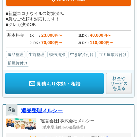
■新型コロナウイルス対策済み
■急なご依頼も対応します！
■クレカ決済OK...
基本料金
23,000
40,000
円〜
円〜
1K
1LDK
70,000
110,000
円〜
円〜
2LDK
3LDK
遺品整理
生前整理
特殊清掃
空き家片付け
ゴミ屋敷片付け
部屋片付け
料金や
サービス
見積もり依頼・相談
を見る
5
位
遺品整理メルシー
[運営会社]
株式会社メルシー
（岐阜県瑞穂市の遺品整理）