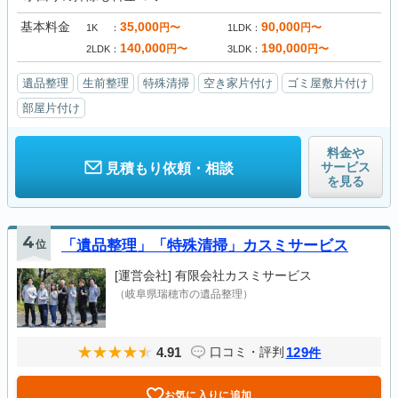
基本料金
35,000
90,000
円〜
円〜
1K
1LDK
140,000
190,000
円〜
円〜
2LDK
3LDK
遺品整理
生前整理
特殊清掃
空き家片付け
ゴミ屋敷片付け
部屋片付け
料金や
サービス
見積もり依頼・相談
を見る
4
位
「遺品整理」「特殊清掃」カスミサービス
[運営会社]
有限会社カスミサービス
（岐阜県瑞穂市の遺品整理）
4.91
129
口コミ・評判
件
お気に入りに追加