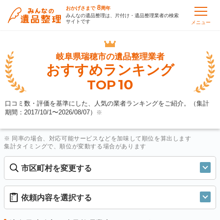
8
おかげさまで
周年
みんなの遺品整理は、片付け・遺品整理業者の検索
サイトです
メニュー
岐阜県瑞穂市の
遺品整理業者
おすすめランキング
10
TOP
口コミ数・評価を基準にした、人気の業者ランキングをご紹介。（集計
期間：2017/10/1〜
2026/08/07
）
※
※ 同率の場合、対応可能サービスなどを加味して順位を算出します
集計タイミングで、順位が変動する場合があります
市区町村を変更する
依頼内容を選択する