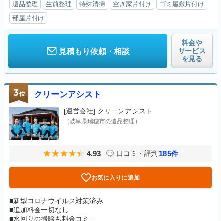
遺品整理
生前整理
特殊清掃
空き家片付け
ゴミ屋敷片付け
部屋片付け
料金や
サービス
見積もり依頼・相談
を見る
3
位
クリーンアシスト
[運営会社]
クリーンアシスト
（岐阜県瑞穂市の遺品整理）
4.93
185
口コミ・評判
件
お気に入りに追加
■新型コロナウイルス対策済み
■追加料金一切なし
■水回りの掃除も料金コミ...