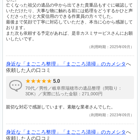
亡くなった祖父の遺品の中から出てきた貴重品もすぐに確認して
いただけたり、大事な物に触れる前には処理をどうするかひと声
くださったりと大変信用のできる作業員の方々でした。
最後まで笑顔で丁寧に対応していただき、本当に心から感謝して
おります。
また次も依頼する予定があれば、是非カスミサービスさんにお願
いしたいです。
利用時期：2025年09月
身近な「まごころ整理」「まごころ清掃」のカメシタ
へ
依頼した人の口コミ
5.0
70代／男性／岐阜県瑞穂市の遺品整理（間取り：
3DK）／実際に払った金額：271,000円
親切な対応で感謝しています。素敵な業者さんでした。
利用時期：2023年09月
身近な「まごころ整理」「まごころ清掃」のカメシタ
へ
依頼した人の口コミ