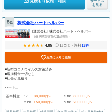
サービス
見積もり依頼・相談
を見る
8
位
株式会社ハートヘルパー
[運営会社]
株式会社ハート・ヘルパー
（岐阜県瑞穂市の遺品整理）
4.85
13
口コミ・評判
件
お気に入りに追加
■新型コロナウイルス対策済み
■追加料金一切なし
■社長が見積り
ハート...
基本料金
38,000
80,000
円〜
円〜
1K
1LDK
150,000
200,000
円〜
円〜
2LDK
3LDK
遺品整理
生前整理
特殊清掃
空き家片付け
ゴミ屋敷片付け