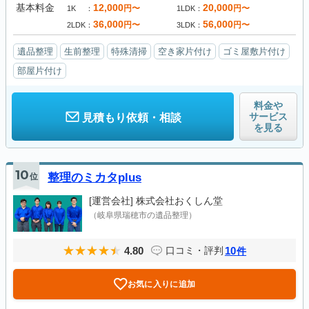
基本料金
12,000
20,000
円〜
円〜
1K
1LDK
36,000
56,000
円〜
円〜
2LDK
3LDK
遺品整理
生前整理
特殊清掃
空き家片付け
ゴミ屋敷片付け
部屋片付け
料金や
サービス
見積もり依頼・相談
を見る
10
位
整理のミカタplus
[運営会社]
株式会社おくしん堂
（岐阜県瑞穂市の遺品整理）
4.80
10
口コミ・評判
件
お気に入りに追加