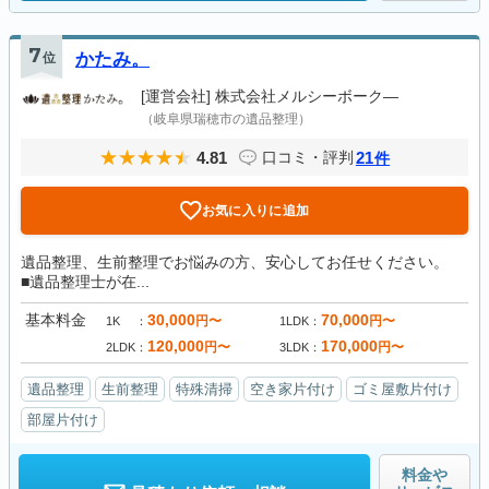
7
位
かたみ。
[運営会社]
株式会社メルシーボーク―
（岐阜県瑞穂市の遺品整理）
4.81
21
口コミ・評判
件
お気に入りに追加
遺品整理、生前整理でお悩みの方、安心してお任せください。
■遺品整理士が在...
基本料金
30,000
70,000
円〜
円〜
1K
1LDK
120,000
170,000
円〜
円〜
2LDK
3LDK
遺品整理
生前整理
特殊清掃
空き家片付け
ゴミ屋敷片付け
部屋片付け
料金や