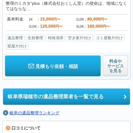
整理のミカタ⁺plus（株式会社おくしん堂）の使命は、地域になく
てはならな...
基本料金
15,000
80,000
円〜
円〜
1K
1LDK
120,000
160,000
円〜
円〜
2LDK
3LDK
遺品整理
生前整理
特殊清掃
空き家片付け
ゴミ屋敷片付け
部屋片付け
料金や
サービス
見積もり依頼・相談
を見る
岐阜県瑞穂市の
遺品整理業者を一覧で見る
岐阜の遺品整理ランキング
口コミについて