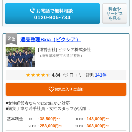
料金や
お電話で無料相談
サービス
0120-905-734
を見る
2
位
遺品整理Bxia（ビクシア）
[運営会社]
ビクシア株式会社
（埼玉県和光市の遺品整理）
4.84
141
口コミ・評判
件
お気に入りに追加
■女性経営者ならではの細かい対応
■誠実丁寧な若手社員・女性スタッフが活躍...
基本料金
38,500
143,000
円〜
円〜
1K
1LDK
253,000
363,000
円〜
円〜
2LDK
3LDK