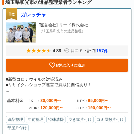
埼玉県和光市の遺品整理業者ランキング
1
位
ガレッチャ
[運営会社]
リード株式会社
（埼玉県和光市の遺品整理）
4.86
157
口コミ・評判
件
お気に入りに追加
■新型コロナウイルス対策済み
■リサイクルショップ運営で買取に自信あり！
...
基本料金
30,000
65,000
円〜
円〜
1K
1LDK
120,000
190,000
円〜
円〜
2LDK
3LDK
遺品整理
生前整理
特殊清掃
空き家片付け
ゴミ屋敷片付け
部屋片付け