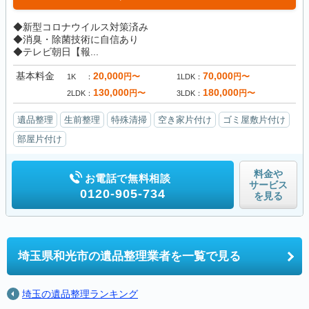
◆新型コロナウイルス対策済み
◆消臭・除菌技術に自信あり
◆テレビ朝日【報...
基本料金
20,000
70,000
円〜
円〜
1K
1LDK
130,000
180,000
円〜
円〜
2LDK
3LDK
遺品整理
生前整理
特殊清掃
空き家片付け
ゴミ屋敷片付け
部屋片付け
料金や
お電話で無料相談
サービス
0120-905-734
を見る
埼玉県和光市の
遺品整理業者を一覧で見る
埼玉の遺品整理ランキング