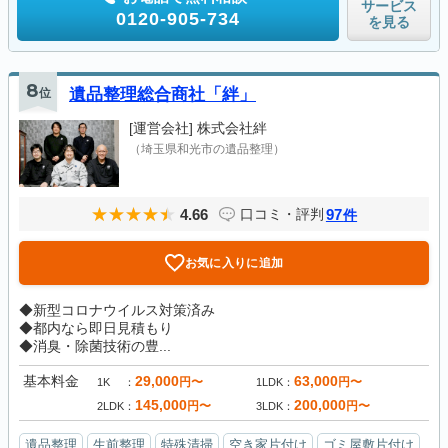
サービス
0120-905-734
を見る
8
位
遺品整理総合商社「絆」
[運営会社]
株式会社絆
（埼玉県和光市の遺品整理）
4.66
97
口コミ・評判
件
お気に入りに追加
◆新型コロナウイルス対策済み
◆都内なら即日見積もり
◆消臭・除菌技術の豊...
基本料金
29,000
63,000
円〜
円〜
1K
1LDK
145,000
200,000
円〜
円〜
2LDK
3LDK
遺品整理
生前整理
特殊清掃
空き家片付け
ゴミ屋敷片付け