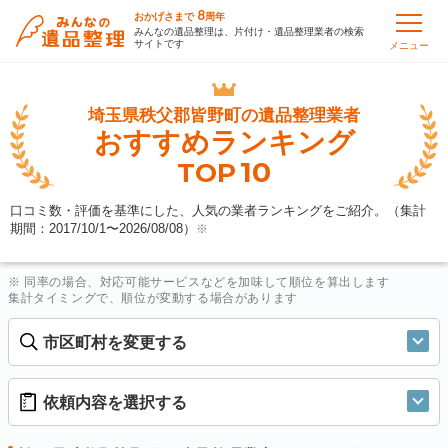
8
おかげさまで
周年
みんなの遺品整理は、片付け・遺品整理業者の検索
サイトです
メニュー
埼玉県秩父郡皆野町の
遺品整理業者
おすすめランキング
10
TOP
口コミ数・評価を基準にした、人気の業者ランキングをご紹介。（集計
期間：2017/10/1〜
2026/08/08
）
※
※ 同率の場合、対応可能サービスなどを加味して順位を算出します
集計タイミングで、順位が変動する場合があります
市区町村を変更する
依頼内容を選択する