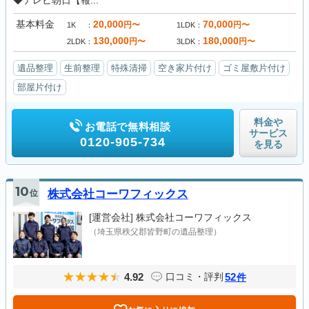
◆テレビ朝日【報...
基本料金
20,000
70,000
円〜
円〜
1K
1LDK
130,000
180,000
円〜
円〜
2LDK
3LDK
遺品整理
生前整理
特殊清掃
空き家片付け
ゴミ屋敷片付け
部屋片付け
料金や
お電話で無料相談
サービス
0120-905-734
を見る
10
位
株式会社コーワフィックス
[運営会社]
株式会社コーワフィックス
（埼玉県秩父郡皆野町の遺品整理）
4.92
52
口コミ・評判
件