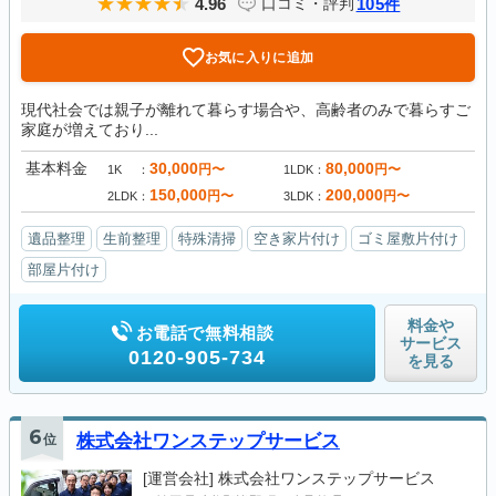
4.96
105
口コミ・評判
件
お気に入りに追加
現代社会では親子が離れて暮らす場合や、高齢者のみで暮らすご
家庭が増えており...
基本料金
30,000
80,000
円〜
円〜
1K
1LDK
150,000
200,000
円〜
円〜
2LDK
3LDK
遺品整理
生前整理
特殊清掃
空き家片付け
ゴミ屋敷片付け
部屋片付け
料金や
お電話で無料相談
サービス
0120-905-734
を見る
6
位
株式会社ワンステップサービス
[運営会社]
株式会社ワンステップサービス