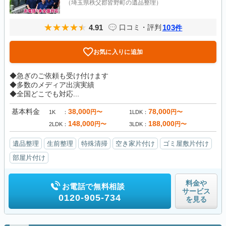
（埼玉県秩父郡皆野町の遺品整理）
4.91
103
口コミ・評判
件
お気に入りに追加
◆急ぎのご依頼も受け付けます
◆多数のメディア出演実績
◆全国どこでも対応...
基本料金
38,000
78,000
円〜
円〜
1K
1LDK
148,000
188,000
円〜
円〜
2LDK
3LDK
遺品整理
生前整理
特殊清掃
空き家片付け
ゴミ屋敷片付け
部屋片付け
料金や
お電話で無料相談
サービス
0120-905-734
を見る