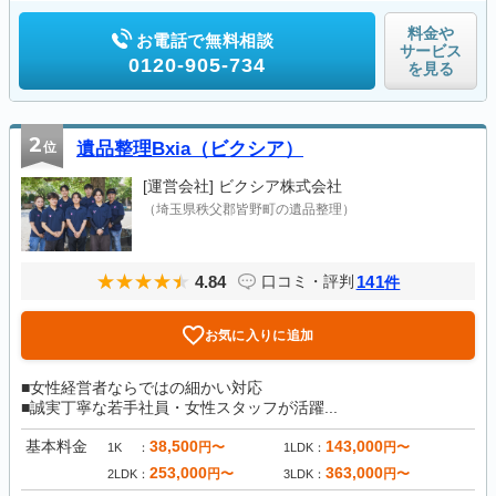
料金や
お電話で無料相談
サービス
0120-905-734
を見る
2
位
遺品整理Bxia（ビクシア）
[運営会社]
ビクシア株式会社
（埼玉県秩父郡皆野町の遺品整理）
4.84
141
口コミ・評判
件
お気に入りに追加
■女性経営者ならではの細かい対応
■誠実丁寧な若手社員・女性スタッフが活躍...
基本料金
38,500
143,000
円〜
円〜
1K
1LDK
253,000
363,000
円〜
円〜
2LDK
3LDK