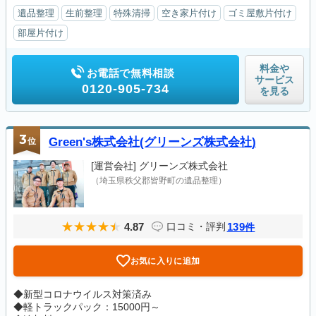
遺品整理
生前整理
特殊清掃
空き家片付け
ゴミ屋敷片付け
部屋片付け
料金や
お電話で無料相談
サービス
0120-905-734
を見る
3
位
Green's株式会社(グリーンズ株式会社)
[運営会社]
グリーンズ株式会社
（埼玉県秩父郡皆野町の遺品整理）
4.87
139
口コミ・評判
件
お気に入りに追加
◆新型コロナウイルス対策済み
◆軽トラックパック：15000円～