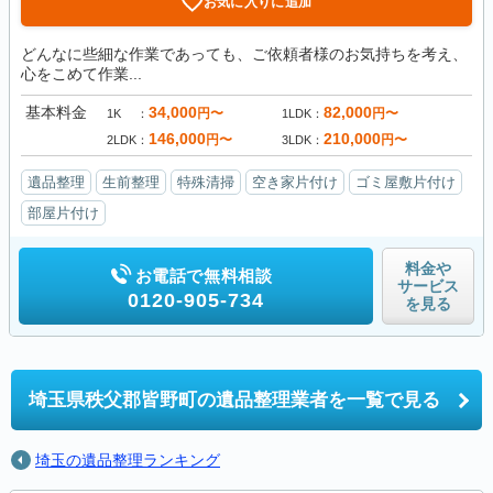
お気に入りに追加
どんなに些細な作業であっても、ご依頼者様のお気持ちを考え、
心をこめて作業...
基本料金
34,000
82,000
円〜
円〜
1K
1LDK
146,000
210,000
円〜
円〜
2LDK
3LDK
遺品整理
生前整理
特殊清掃
空き家片付け
ゴミ屋敷片付け
部屋片付け
料金や
お電話で無料相談
サービス
0120-905-734
を見る
埼玉県秩父郡皆野町の
遺品整理業者を一覧で見る
埼玉の遺品整理ランキング