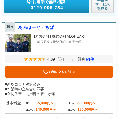
料金や
お電話で無料相談
サービス
0120-905-734
を見る
8
位
あろはーと・ちば
[運営会社]
株式会社ALOHEART
（埼玉県秩父郡皆野町の遺品整理）
4.89
64
口コミ・評判
件
お気に入りに追加
■新型コロナ対策済み
■作業時の立ち合い不要
■合同供養・共用部の養生が無...
基本料金
35,000
80,000
円〜
円〜
1K
1LDK
140,000
180,000
円〜
円〜
2LDK
3LDK