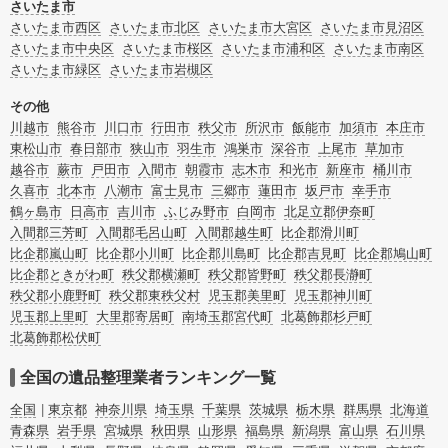
で、チェックしてみてください。
さいたま市
さいたま市西区
さいたま市北区
さいたま市大宮区
さいたま市見沼区
さいたま市中央区
さいたま市桜区
さいたま市浦和区
さいたま市南区
さいたま市緑区
さいたま市岩槻区
その他
川越市
熊谷市
川口市
行田市
秩父市
所沢市
飯能市
加須市
本庄市
東松山市
春日部市
狭山市
羽生市
鴻巣市
深谷市
上尾市
草加市
越谷市
蕨市
戸田市
入間市
朝霞市
志木市
和光市
新座市
桶川市
久喜市
北本市
八潮市
富士見市
三郷市
蓮田市
坂戸市
幸手市
鶴ヶ島市
日高市
吉川市
ふじみ野市
白岡市
北足立郡伊奈町
入間郡三芳町
入間郡毛呂山町
入間郡越生町
比企郡滑川町
比企郡嵐山町
比企郡小川町
比企郡川島町
比企郡吉見町
比企郡鳩山町
比企郡ときがわ町
秩父郡横瀬町
秩父郡皆野町
秩父郡長瀞町
秩父郡小鹿野町
秩父郡東秩父村
児玉郡美里町
児玉郡神川町
児玉郡上里町
大里郡寄居町
南埼玉郡宮代町
北葛飾郡杉戸町
北葛飾郡松伏町
全国の遺品整理業者ランキング一覧
全国
東京都
神奈川県
埼玉県
千葉県
茨城県
栃木県
群馬県
北海道
青森県
岩手県
宮城県
秋田県
山形県
福島県
新潟県
富山県
石川県