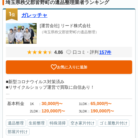
埼玉県秩父郡皆野町の遺品整理業者ランキング
1
位
ガレッチャ
[運営会社]
リード株式会社
（埼玉県秩父郡皆野町の遺品整理）
4.86
157
口コミ・評判
件
お気に入りに追加
■新型コロナウイルス対策済み
■リサイクルショップ運営で買取に自信あり！
...
基本料金
30,000
65,000
円〜
円〜
1K
1LDK
120,000
190,000
円〜
円〜
2LDK
3LDK
遺品整理
生前整理
特殊清掃
空き家片付け
ゴミ屋敷片付け
部屋片付け