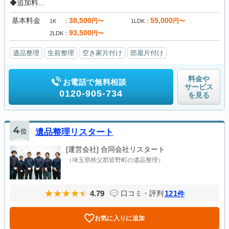
◆追加料...
基本料金
38,500
55,000
円〜
円〜
1K
1LDK
93,500
円〜
2LDK
遺品整理
生前整理
空き家片付け
部屋片付け
料金や
お電話で無料相談
サービス
0120-905-734
を見る
4
位
遺品整理リスタート
[運営会社]
合同会社リスタート
（埼玉県秩父郡皆野町の遺品整理）
4.79
121
口コミ・評判
件
お気に入りに追加