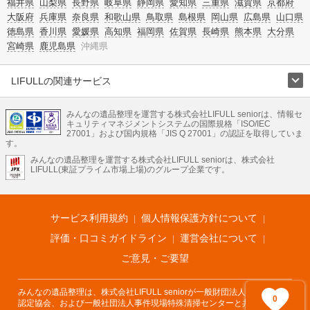
福井県
山梨県
長野県
岐阜県
静岡県
愛知県
三重県
滋賀県
京都府
大阪府
兵庫県
奈良県
和歌山県
鳥取県
島根県
岡山県
広島県
山口県
徳島県
香川県
愛媛県
高知県
福岡県
佐賀県
長崎県
熊本県
大分県
宮崎県
鹿児島県
沖縄県
LIFULLの関連サービス
LIFULLのサービス
みんなの遺品整理を運営する株式会社LIFULL seniorは、情報セ
不動産・住宅
引越し
老人ホーム
地方創生
ママの就労支援
キュリティマネジメントシステムの国際規格「ISO/IEC
不動産クラウドファンディング
遺品整理
老後の暮らし情報
27001」および国内規格「JIS Q 27001」の認証を取得していま
農業技術
す。
みんなの遺品整理を運営する株式会社LIFULL seniorは、株式会社
LIFULL HOME'Sのサービス
LIFULL(東証プライム市場上場)のグループ企業です。
不動産・住宅
マンション
一戸建て
注文住宅
リノベーション
不動産査定
マンション専門売却査定
不動産投資
アドバイザー
住まいの窓口
住宅ローン
住まいインデックス
プライスマップ
不動産アーカイブ
空き家バンク
家賃相場
不動産会社
まちむすび
サービス利用規約
個人情報保護方針について
不動産用語集
住まいのお役立ち情報
LIFULL HOME'S PRESS
DIY Mag
アプリ
不動産データ
不動産転職
評価・口コミガイドライン
運営会社について
ご意見・ご要望
みんなの遺品整理は、株式会社LIFULL seniorが一般財団法人遺品整理士
0
認定協会、および一般社団法人事件現場特殊清掃センターと共同でサービ