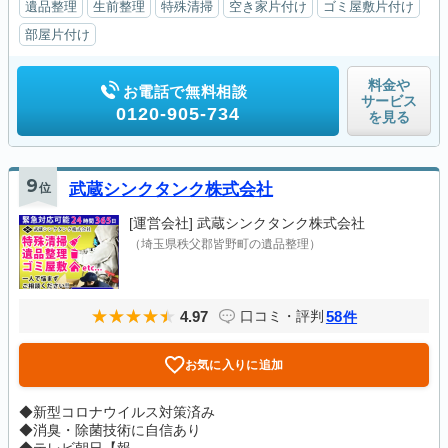
遺品整理
生前整理
特殊清掃
空き家片付け
ゴミ屋敷片付け
部屋片付け
料金や
お電話で無料相談
サービス
0120-905-734
を見る
9
位
武蔵シンクタンク株式会社
[運営会社]
武蔵シンクタンク株式会社
（埼玉県秩父郡皆野町の遺品整理）
4.97
58
口コミ・評判
件
お気に入りに追加
◆新型コロナウイルス対策済み
◆消臭・除菌技術に自信あり