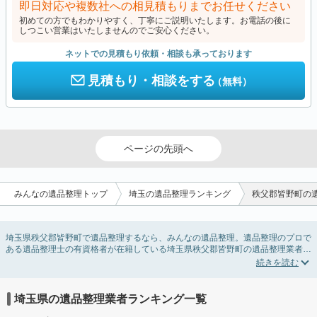
即日対応や複数社への相見積もりまでお任せください
初めての方でもわかりやすく、丁寧にご説明いたします。お電話の後に
しつこい営業はいたしませんのでご安心ください。
ネットでの見積もり依頼・相談も承っております
見積もり・相談をする
（無料）
ページの先頭へ
みんなの遺品整理トップ
埼玉の遺品整理ランキング
秩父郡皆野町の
埼玉県秩父郡皆野町で遺品整理するなら、みんなの遺品整理。遺品整理のプロで
ある遺品整理士の有資格者が在籍している埼玉県秩父郡皆野町の遺品整理業者が
掲載されています。遺品処分を即日対応してくれる実家の片付け業者や遺品整理
会社を比較できます。埼玉県秩父郡皆野町の遺品整理の料金相場情報だけで業者
を決められない場合は、遺品の買取や供養・お焚き上げなど希望のオプションサ
ービスで絞り込み条件を利用し検索してみましょう。
埼玉県の遺品整理業者ランキング一覧
ゴミの処分方法や親の家の遺品整理をはじめる時期などお役立ち情報も豊富なの