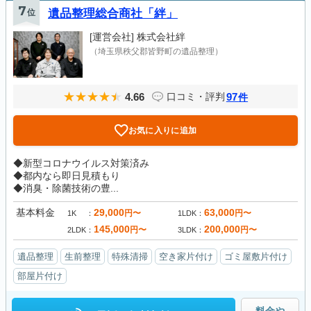
7
位
遺品整理総合商社「絆」
[運営会社]
株式会社絆
（埼玉県秩父郡皆野町の遺品整理）
4.66
97
口コミ・評判
件
お気に入りに追加
◆新型コロナウイルス対策済み
◆都内なら即日見積もり
◆消臭・除菌技術の豊...
基本料金
29,000
63,000
円〜
円〜
1K
1LDK
145,000
200,000
円〜
円〜
2LDK
3LDK
遺品整理
生前整理
特殊清掃
空き家片付け
ゴミ屋敷片付け
部屋片付け