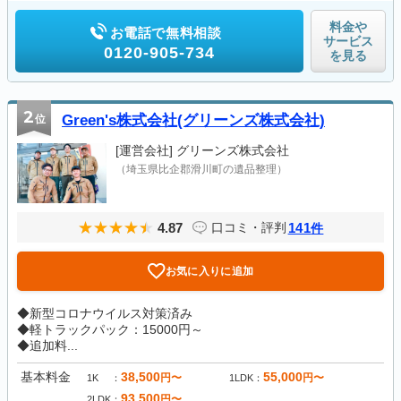
料金や
お電話で無料相談
サービス
0120-905-734
を見る
2
位
Green's株式会社(グリーンズ株式会社)
[運営会社]
グリーンズ株式会社
（埼玉県比企郡滑川町の遺品整理）
4.87
141
口コミ・評判
件
お気に入りに追加
◆新型コロナウイルス対策済み
◆軽トラックパック：15000円～
◆追加料...
基本料金
38,500
55,000
円〜
円〜
1K
1LDK
93,500
円〜
2LDK