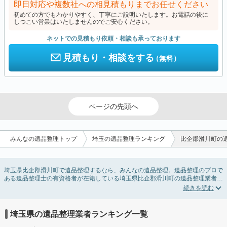
即日対応や複数社への相見積もりまでお任せください
初めての方でもわかりやすく、丁寧にご説明いたします。お電話の後に
しつこい営業はいたしませんのでご安心ください。
ネットでの見積もり依頼・相談も承っております
見積もり・相談をする
（無料）
ページの先頭へ
みんなの遺品整理トップ
埼玉の遺品整理ランキング
比企郡滑川町の
埼玉県比企郡滑川町で遺品整理するなら、みんなの遺品整理。遺品整理のプロで
ある遺品整理士の有資格者が在籍している埼玉県比企郡滑川町の遺品整理業者が
掲載されています。遺品処分を即日対応してくれる実家の片付け業者や遺品整理
会社を比較できます。埼玉県比企郡滑川町の遺品整理の料金相場情報だけで業者
を決められない場合は、遺品の買取や供養・お焚き上げなど希望のオプションサ
ービスで絞り込み条件を利用し検索してみましょう。
埼玉県の遺品整理業者ランキング一覧
ゴミの処分方法や親の家の遺品整理をはじめる時期などお役立ち情報も豊富なの