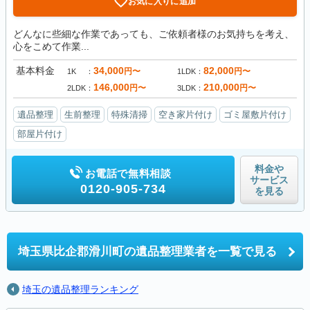
お気に入りに追加
どんなに些細な作業であっても、ご依頼者様のお気持ちを考え、
心をこめて作業...
基本料金
34,000
82,000
円〜
円〜
1K
1LDK
146,000
210,000
円〜
円〜
2LDK
3LDK
遺品整理
生前整理
特殊清掃
空き家片付け
ゴミ屋敷片付け
部屋片付け
料金や
お電話で無料相談
サービス
0120-905-734
を見る
埼玉県比企郡滑川町の
遺品整理業者を一覧で見る
埼玉の遺品整理ランキング