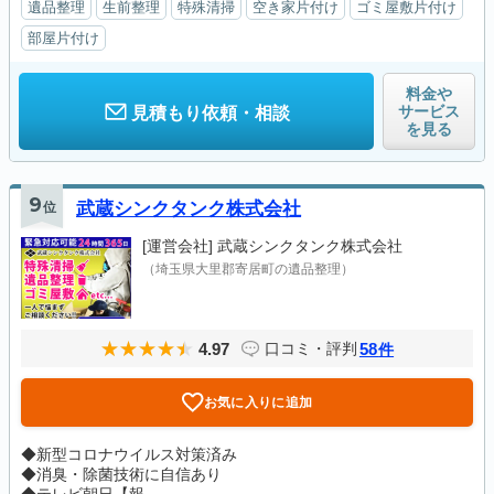
遺品整理
生前整理
特殊清掃
空き家片付け
ゴミ屋敷片付け
部屋片付け
料金や
サービス
見積もり依頼・相談
を見る
9
位
武蔵シンクタンク株式会社
[運営会社]
武蔵シンクタンク株式会社
（埼玉県大里郡寄居町の遺品整理）
4.97
58
口コミ・評判
件
お気に入りに追加
◆新型コロナウイルス対策済み
◆消臭・除菌技術に自信あり