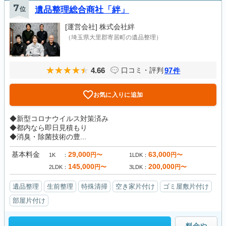
7
位
遺品整理総合商社「絆」
[運営会社]
株式会社絆
（埼玉県大里郡寄居町の遺品整理）
4.66
97
口コミ・評判
件
お気に入りに追加
◆新型コロナウイルス対策済み
◆都内なら即日見積もり
◆消臭・除菌技術の豊...
基本料金
29,000
63,000
円〜
円〜
1K
1LDK
145,000
200,000
円〜
円〜
2LDK
3LDK
遺品整理
生前整理
特殊清掃
空き家片付け
ゴミ屋敷片付け
部屋片付け