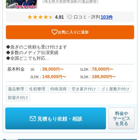
（埼玉県大里郡寄居町の遺品整理）
4.91
103
口コミ・評判
件
お気に入りに追加
◆急ぎのご依頼も受け付けます
◆多数のメディア出演実績
◆全国どこでも対応...
基本料金
38,000
78,000
円〜
円〜
1K
1LDK
148,000
188,000
円〜
円〜
2LDK
3LDK
遺品整理
生前整理
特殊清掃
空き家片付け
ゴミ屋敷片付け
部屋片付け
料金や
サービス
見積もり依頼・相談
を見る