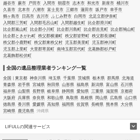
越谷市
蕨市
戸田市
入間市
朝霞市
志木市
和光市
新座市
桶川市
久喜市
北本市
八潮市
富士見市
三郷市
蓮田市
坂戸市
幸手市
鶴ヶ島市
日高市
吉川市
ふじみ野市
白岡市
北足立郡伊奈町
入間郡三芳町
入間郡毛呂山町
入間郡越生町
比企郡滑川町
比企郡嵐山町
比企郡小川町
比企郡川島町
比企郡吉見町
比企郡鳩山町
比企郡ときがわ町
秩父郡横瀬町
秩父郡皆野町
秩父郡長瀞町
秩父郡小鹿野町
秩父郡東秩父村
児玉郡美里町
児玉郡神川町
児玉郡上里町
大里郡寄居町
南埼玉郡宮代町
北葛飾郡杉戸町
北葛飾郡松伏町
全国の遺品整理業者ランキング一覧
全国
東京都
神奈川県
埼玉県
千葉県
茨城県
栃木県
群馬県
北海道
青森県
岩手県
宮城県
秋田県
山形県
福島県
新潟県
富山県
石川県
福井県
山梨県
長野県
岐阜県
静岡県
愛知県
三重県
滋賀県
京都府
大阪府
兵庫県
奈良県
和歌山県
鳥取県
島根県
岡山県
広島県
山口県
徳島県
香川県
愛媛県
高知県
福岡県
佐賀県
長崎県
熊本県
大分県
宮崎県
鹿児島県
沖縄県
LIFULLの関連サービス
LIFULLのサービス