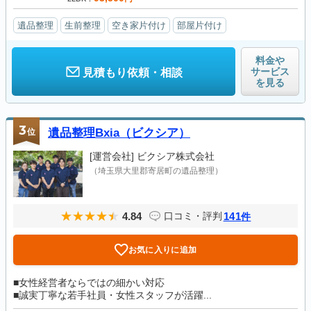
遺品整理
生前整理
空き家片付け
部屋片付け
料金や
サービス
見積もり依頼・相談
を見る
3
位
遺品整理Bxia（ビクシア）
[運営会社]
ビクシア株式会社
（埼玉県大里郡寄居町の遺品整理）
4.84
141
口コミ・評判
件
お気に入りに追加
■女性経営者ならではの細かい対応
■誠実丁寧な若手社員・女性スタッフが活躍...