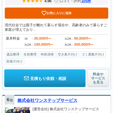
4.96
105
口コミ・評判
件
お気に入りに追加
現代社会では親子が離れて暮らす場合や、高齢者のみで暮らすご
家庭が増えており...
基本料金
30,000
80,000
円〜
円〜
1K
1LDK
150,000
200,000
円〜
円〜
2LDK
3LDK
遺品整理
生前整理
特殊清掃
空き家片付け
ゴミ屋敷片付け
部屋片付け
料金や
サービス
見積もり依頼・相談
を見る
6
位
株式会社ワンステップサービス
[運営会社]
株式会社ワンステップサービス