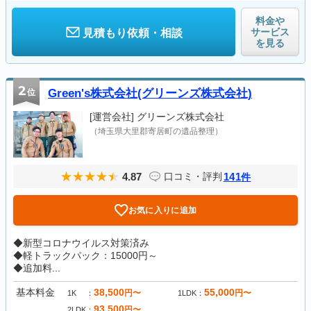
料金や
サービス
見積もり依頼・相談
を見る
2
位
Green's株式会社(グリーンズ株式会社)
[運営会社]
グリーンズ株式会社
（埼玉県大里郡寄居町の遺品整理）
4.87
141
口コミ・評判
件
お気に入りに追加
◆新型コロナウイルス対策済み
◆軽トラックパック：15000円～
◆追加料...
基本料金
38,500
55,000
円〜
円〜
1K
1LDK
93,500
円〜
2LDK