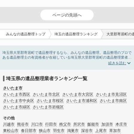
ページの先頭へ
みんなの遺品整理トップ
埼玉の遺品整理ランキング
大里郡寄居町の
埼玉県大里郡寄居町で遺品整理するなら、みんなの遺品整理。遺品整理のプロで
ある遺品整理士の有資格者が在籍している埼玉県大里郡寄居町の遺品整理業者が
掲載されています。遺品処分を即日対応してくれる実家の片付け業者や遺品整理
会社を比較できます。埼玉県大里郡寄居町の遺品整理の料金相場情報だけで業者
を決められない場合は、遺品の買取や供養・お焚き上げなど希望のオプションサ
ービスで絞り込み条件を利用し検索してみましょう。
埼玉県の遺品整理業者ランキング一覧
ゴミの処分方法や親の家の遺品整理をはじめる時期などお役立ち情報も豊富なの
で、チェックしてみてください。
さいたま市
さいたま市西区
さいたま市北区
さいたま市大宮区
さいたま市見沼区
さいたま市中央区
さいたま市桜区
さいたま市浦和区
さいたま市南区
さいたま市緑区
さいたま市岩槻区
その他
川越市
熊谷市
川口市
行田市
秩父市
所沢市
飯能市
加須市
本庄市
東松山市
春日部市
狭山市
羽生市
鴻巣市
深谷市
上尾市
草加市