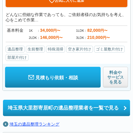
お気に入りに追加
どんなに些細な作業であっても、ご依頼者様のお気持ちを考え、
心をこめて作業...
基本料金
34,000
82,000
円〜
円〜
1K
1LDK
146,000
210,000
円〜
円〜
2LDK
3LDK
遺品整理
生前整理
特殊清掃
空き家片付け
ゴミ屋敷片付け
部屋片付け
料金や
サービス
見積もり依頼・相談
を見る
埼玉県大里郡寄居町の
遺品整理業者を一覧で見る
埼玉の遺品整理ランキング