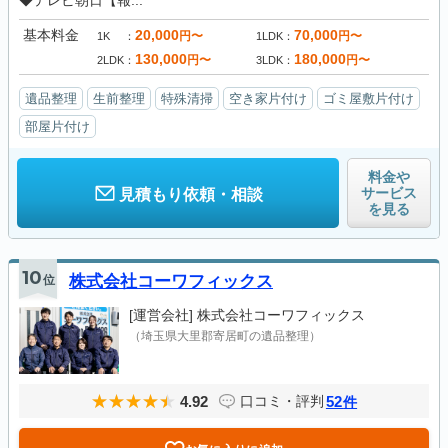
◆テレビ朝日【報...
基本料金
20,000
70,000
円〜
円〜
1K
1LDK
130,000
180,000
円〜
円〜
2LDK
3LDK
遺品整理
生前整理
特殊清掃
空き家片付け
ゴミ屋敷片付け
部屋片付け
料金や
サービス
見積もり依頼・相談
を見る
10
位
株式会社コーワフィックス
[運営会社]
株式会社コーワフィックス
（埼玉県大里郡寄居町の遺品整理）
4.92
52
口コミ・評判
件