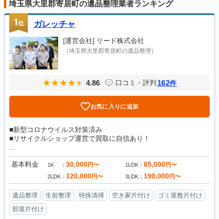
埼玉県大里郡寄居町の遺品整理業者ランキング
1
位
ガレッチャ
[運営会社]
リード株式会社
（埼玉県大里郡寄居町の遺品整理）
4.86
162
口コミ・評判
件
お気に入りに追加
■新型コロナウイルス対策済み
■リサイクルショップ運営で買取に自信あり！
...
基本料金
30,000
65,000
円〜
円〜
1K
1LDK
120,000
190,000
円〜
円〜
2LDK
3LDK
遺品整理
生前整理
特殊清掃
空き家片付け
ゴミ屋敷片付け
部屋片付け