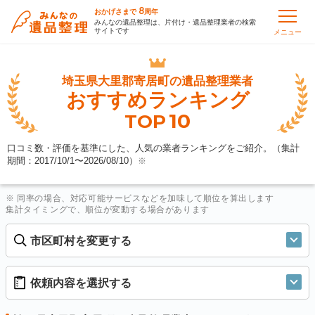
8
おかげさまで
周年
みんなの遺品整理は、片付け・遺品整理業者の検索
サイトです
メニュー
埼玉県大里郡寄居町の
遺品整理業者
おすすめランキング
10
TOP
口コミ数・評価を基準にした、人気の業者ランキングをご紹介。（集計
期間：2017/10/1〜
2026/08/10
）
※
※ 同率の場合、対応可能サービスなどを加味して順位を算出します
集計タイミングで、順位が変動する場合があります
市区町村を変更する
依頼内容を選択する