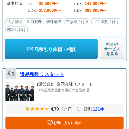
基本料金
38,500
143,000
円〜
円〜
1K
1LDK
253,000
363,000
円〜
円〜
2LDK
3LDK
遺品整理
生前整理
特殊清掃
空き家片付け
ゴミ屋敷片付け
部屋片付け
料金や
サービス
見積もり依頼・相談
を見る
4
位
遺品整理リスタート
[運営会社]
合同会社リスタート
（埼玉県大里郡寄居町の遺品整理）
4.79
121
口コミ・評判
件
お気に入りに追加