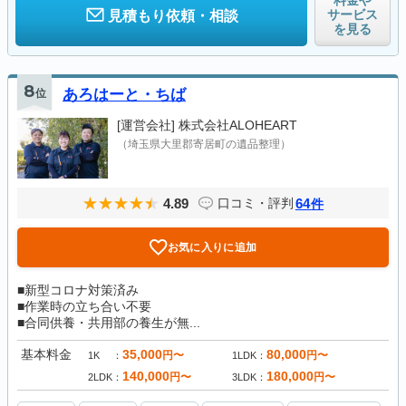
料金や
サービス
見積もり依頼・相談
を見る
8
位
あろはーと・ちば
[運営会社]
株式会社ALOHEART
（埼玉県大里郡寄居町の遺品整理）
4.89
64
口コミ・評判
件
お気に入りに追加
■新型コロナ対策済み
■作業時の立ち合い不要
■合同供養・共用部の養生が無...
基本料金
35,000
80,000
円〜
円〜
1K
1LDK
140,000
180,000
円〜
円〜
2LDK
3LDK