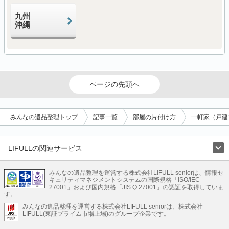
九州
沖縄
ページの先頭へ
みんなの遺品整理トップ
記事一覧
部屋の片付け方
一軒家（戸建
LIFULLの関連サービス
LIFULLのサービス
みんなの遺品整理を運営する株式会社LIFULL seniorは、情報セ
不動産・住宅
引越し
老人ホーム
地方創生
ママの就労支援
キュリティマネジメントシステムの国際規格「ISO/IEC
不動産クラウドファンディング
遺品整理
老後の暮らし情報
27001」および国内規格「JIS Q 27001」の認証を取得していま
農業技術
す。
みんなの遺品整理を運営する株式会社LIFULL seniorは、株式会社
LIFULL HOME'Sのサービス
LIFULL(東証プライム市場上場)のグループ企業です。
不動産・住宅
マンション
一戸建て
注文住宅
リノベーション