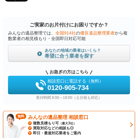
ご実家のお片付けにお困りですか？
みんなの遺品整理では、
全国914社
の
優良遺品整理業者
から複
数業者の相見積もり・全国即日対応可能
あなたの地域の業者はいくら？
希望に合う業者を探す
お急ぎの方はこちら
相談窓口に電話する（無料）
0120-905-734
受付時間 8:00～19:00（土日祝も対応）
無料
みんなの遺品整理 相談窓口
複数見積もり可
3
（最大
社）
買取対応などの相談も◎
即日・最速対応業者をご案内