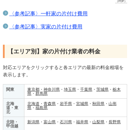
（PDF）
〈参考記事〉一軒家の片付け費用
〈参考記事〉実家の片付け費用
【エリア別】家の片付け業者の料金
対応エリアをクリックすると各エリアの最新の料金相場を
表示します。
関東
東京都
・
神奈川県
・
埼玉県
・
千葉県
・
茨城県
・
栃木
県
・
群馬県
北海
北海道
・
青森県
・
岩手県
・
宮城県
・
秋田県
・
山形
道・東
県
・
福島県
北
北陸・
新潟県
・
富山県
・
石川県
・
福井県
・
山梨県
・
長野県
甲信越