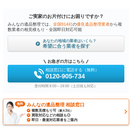
ご実家のお片付けにお困りですか？
みんなの遺品整理では、
全国914社
の
優良遺品整理業者
から複
数業者の相見積もり・全国即日対応可能
あなたの地域の業者はいくら？
希望に合う業者を探す
お急ぎの方はこちら
相談窓口に電話する（無料）
0120-905-734
受付時間 8:00～19:00（土日祝も対応）
無料
みんなの遺品整理 相談窓口
複数見積もり可
3
（最大
社）
買取対応などの相談も◎
即日・最速対応業者をご案内