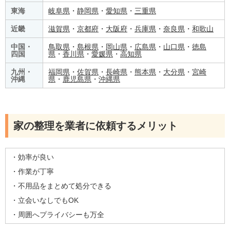
東海
岐阜県
・
静岡県
・
愛知県
・
三重県
近畿
滋賀県
・
京都府
・
大阪府
・
兵庫県
・
奈良県
・
和歌山
中国・
鳥取県
・
島根県
・
岡山県
・
広島県
・
山口県
・
徳島
四国
県
・
香川県
・
愛媛県
・
高知県
九州・
福岡県
・
佐賀県
・
長崎県
・
熊本県
・
大分県
・
宮崎
沖縄
県
・
鹿児島県
・
沖縄県
家の整理を業者に依頼するメリット
・効率が良い
・作業が丁寧
・不用品をまとめて処分できる
・立会いなしでもOK
・周囲へプライバシーも万全