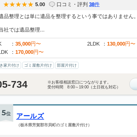
5.00
口コミ・評判
38
件
遺品整理とは単に遺品を整理するという事ではありません
当社では遺品整理...
K
35,000
円〜
2LDK
130,000
円〜
LDK
170,000
円〜
き家片付け
ゴミ屋敷片付け
部屋片付け
05-734
※お客様相談窓口につながります。
受付時間 8:00～19:00（土日祝も対応）
5
位
アールズ
（栃木県芳賀郡市貝町のゴミ屋敷片付け）