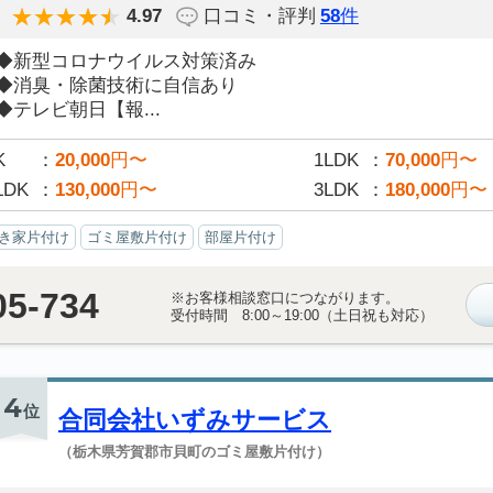
4.97
口コミ・評判
58
件
◆新型コロナウイルス対策済み
◆消臭・除菌技術に自信あり
◆テレビ朝日【報...
K
20,000
円〜
1LDK
70,000
円〜
LDK
130,000
円〜
3LDK
180,000
円〜
き家片付け
ゴミ屋敷片付け
部屋片付け
05-734
※お客様相談窓口につながります。
受付時間 8:00～19:00（土日祝も対応）
4
位
合同会社いずみサービス
（栃木県芳賀郡市貝町のゴミ屋敷片付け）