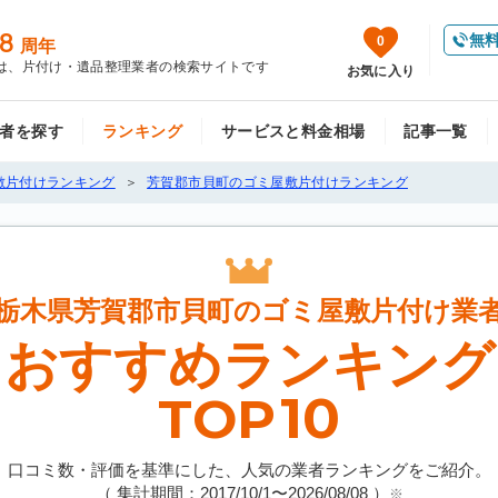
8
無
0
周年
は、片付け・遺品整理業者の検索サイトです
お気に入り
者を探す
ランキング
サービスと料金相場
記事一覧
敷片付けランキング
芳賀郡市貝町のゴミ屋敷片付けランキング
栃木県芳賀郡市貝町の
ゴミ屋敷片付け業
おすすめランキング
10
TOP
口コミ数・評価を基準にした、人気の業者ランキングをご紹介。
（ 集計期間：2017/10/1〜
2026/08/08
）
※