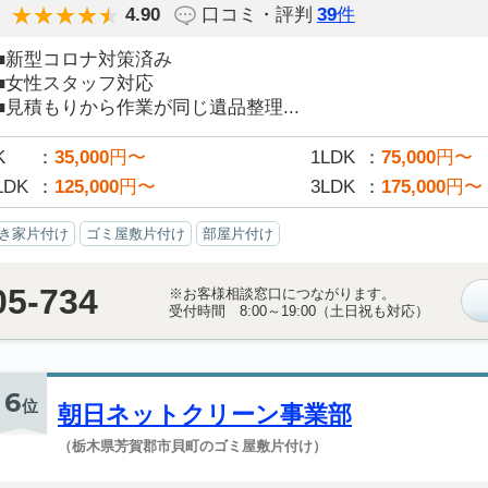
4.90
口コミ・評判
39
件
■新型コロナ対策済み
■女性スタッフ対応
■見積もりから作業が同じ遺品整理...
K
35,000
円〜
1LDK
75,000
円〜
LDK
125,000
円〜
3LDK
175,000
円〜
き家片付け
ゴミ屋敷片付け
部屋片付け
05-734
※お客様相談窓口につながります。
受付時間 8:00～19:00（土日祝も対応）
6
位
朝日ネットクリーン事業部
（栃木県芳賀郡市貝町のゴミ屋敷片付け）