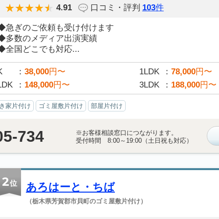
4.91
口コミ・評判
103
件
◆急ぎのご依頼も受け付けます
◆多数のメディア出演実績
◆全国どこでも対応...
K
38,000
円〜
1LDK
78,000
円〜
LDK
148,000
円〜
3LDK
188,000
円〜
き家片付け
ゴミ屋敷片付け
部屋片付け
05-734
※お客様相談窓口につながります。
受付時間 8:00～19:00（土日祝も対応）
2
位
あろはーと・ちば
（栃木県芳賀郡市貝町のゴミ屋敷片付け）