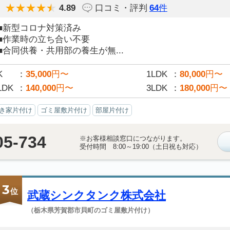
4.89
口コミ・評判
64
件
■新型コロナ対策済み
■作業時の立ち合い不要
■合同供養・共用部の養生が無...
K
35,000
円〜
1LDK
80,000
円〜
LDK
140,000
円〜
3LDK
180,000
円〜
き家片付け
ゴミ屋敷片付け
部屋片付け
05-734
※お客様相談窓口につながります。
受付時間 8:00～19:00（土日祝も対応）
3
位
武蔵シンクタンク株式会社
（栃木県芳賀郡市貝町のゴミ屋敷片付け）