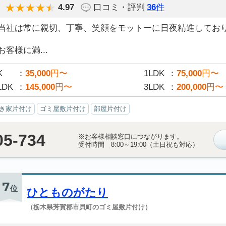
4.97
口コミ・評判
36
件
当社は常に親切、丁寧、笑顔をモットーに日夜精進してお
お客様に満...
K
35,000
円〜
1LDK
75,000
円〜
LDK
145,000
円〜
3LDK
200,000
円〜
き家片付け
ゴミ屋敷片付け
部屋片付け
05-734
※お客様相談窓口につながります。
受付時間 8:00～19:00（土日祝も対応）
7
位
ひとものがたり
（栃木県芳賀郡市貝町のゴミ屋敷片付け）