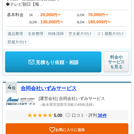
◆テレビ朝日【報...
基本料金
20,000
70,000
円〜
円〜
1K
1LDK
130,000
180,000
円〜
円〜
2LDK
3LDK
遺品整理
生前整理
特殊清掃
空き家片付け
ゴミ屋敷片付け
部屋片付け
料金や
サービス
見積もり依頼・相談
を見る
4
位
合同会社いずみサービス
[運営会社]
合同会社いずみサービス
（栃木県芳賀郡市貝町の特殊清掃）
5.00
38
口コミ・評判
件
お気に入りに追加