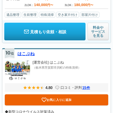
140,000
180,000
円〜
円〜
2LDK
3LDK
遺品整理
生前整理
特殊清掃
空き家片付け
部屋片付け
料金や
サービス
見積もり依頼・相談
を見る
10
位
はこぶね
[運営会社]
はこぶね
（栃木県芳賀郡市貝町の特殊清掃）
4.80
15
口コミ・評判
件
お気に入りに追加
◆新型コロナウイルス対策済み