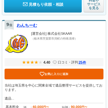
料金や
サービス
見積もり依頼・相談
を見る
9
位
わんちーむ
[運営会社]
株式会社SKAAR
（栃木県芳賀郡市貝町の特殊清掃）
4.40
25
口コミ・評判
件
お気に入りに追加
当社は埼玉県を中心に関東全域で遺品整理サービスを提供してお
ります。
遺品...
基本料金
40,000
90,000
円〜
円〜
1K
1LDK