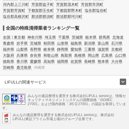
河内郡上三川町
芳賀郡益子町
芳賀郡茂木町
芳賀郡市貝町
芳賀郡芳賀町
下都賀郡壬生町
下都賀郡野木町
塩谷郡塩谷町
塩谷郡高根沢町
那須郡那須町
那須郡那珂川町
全国の特殊清掃業者ランキング一覧
全国
東京都
神奈川県
埼玉県
千葉県
茨城県
栃木県
群馬県
北海道
青森県
岩手県
宮城県
秋田県
山形県
福島県
新潟県
富山県
石川県
福井県
山梨県
長野県
岐阜県
静岡県
愛知県
三重県
滋賀県
京都府
大阪府
兵庫県
奈良県
和歌山県
鳥取県
島根県
岡山県
広島県
山口県
徳島県
香川県
愛媛県
高知県
福岡県
佐賀県
長崎県
熊本県
大分県
宮崎県
鹿児島県
沖縄県
LIFULLの関連サービス
LIFULLのサービス
みんなの遺品整理を運営する株式会社LIFULL seniorは、情報セ
不動産・住宅
引越し
老人ホーム
地方創生
ママの就労支援
キュリティマネジメントシステムの国際規格「ISO/IEC
不動産クラウドファンディング
遺品整理
老後の暮らし情報
27001」および国内規格「JIS Q 27001」の認証を取得していま
農業技術
す。
みんなの遺品整理を運営する株式会社LIFULL seniorは、株式会社
LIFULL HOME'Sのサービス
LIFULL(東証プライム市場上場)のグループ企業です。
不動産・住宅
マンション
一戸建て
注文住宅
リノベーション
不動産査定
マンション専門売却査定
不動産投資
アドバイザー