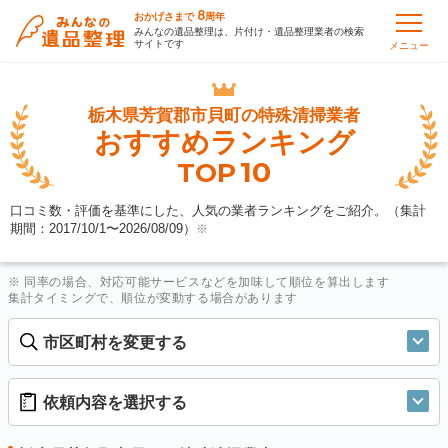
8
おかげさまで
周年
みんなの遺品整理は、片付け・遺品整理業者の検索
サイトです
メニュー
栃木県芳賀郡市貝町の
特殊清掃業者
おすすめランキング
10
TOP
口コミ数・評価を基準にした、人気の業者ランキングをご紹介。（集計
期間：2017/10/1〜
2026/08/09
）
※
※ 同率の場合、対応可能サービスなどを加味して順位を算出します
集計タイミングで、順位が変動する場合があります
市区町村を変更する
依頼内容を選択する