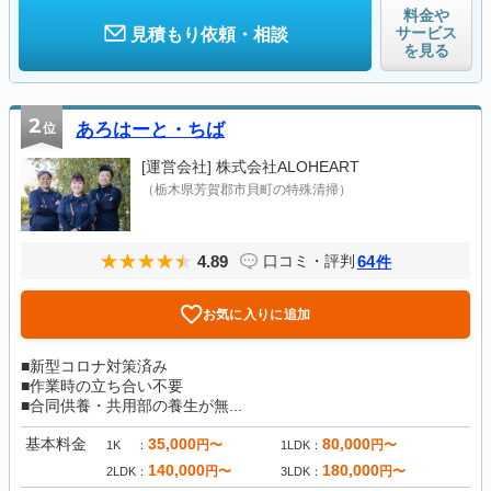
料金や
サービス
見積もり依頼・相談
を見る
2
位
あろはーと・ちば
[運営会社]
株式会社ALOHEART
（栃木県芳賀郡市貝町の特殊清掃）
4.89
64
口コミ・評判
件
お気に入りに追加
■新型コロナ対策済み
■作業時の立ち合い不要
■合同供養・共用部の養生が無...
基本料金
35,000
80,000
円〜
円〜
1K
1LDK
140,000
180,000
円〜
円〜
2LDK
3LDK