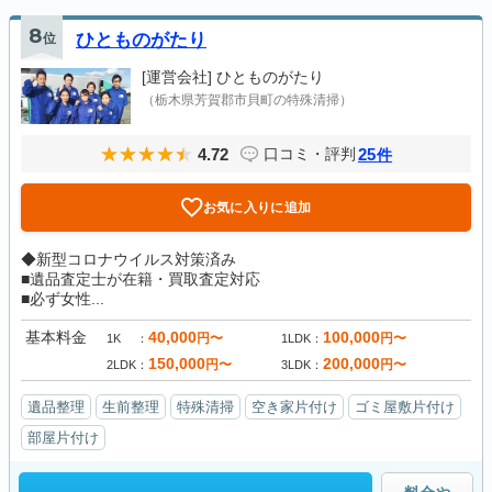
8
位
ひとものがたり
[運営会社]
ひとものがたり
（栃木県芳賀郡市貝町の特殊清掃）
4.72
25
口コミ・評判
件
お気に入りに追加
◆新型コロナウイルス対策済み
■遺品査定士が在籍・買取査定対応
■必ず女性...
基本料金
40,000
100,000
円〜
円〜
1K
1LDK
150,000
200,000
円〜
円〜
2LDK
3LDK
遺品整理
生前整理
特殊清掃
空き家片付け
ゴミ屋敷片付け
部屋片付け