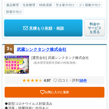
遺品整理
生前整理
特殊清掃
空き家片付け
ゴミ屋敷片付け
部屋片付け
料金や
サービス
見積もり依頼・相談
を見る
3
位
武蔵シンクタンク株式会社
[運営会社]
武蔵シンクタンク株式会社
（栃木県芳賀郡市貝町の特殊清掃）
4.97
58
口コミ・評判
件
お気に入りに追加
◆新型コロナウイルス対策済み
◆消臭・除菌技術に自信あり