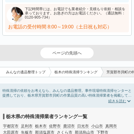
下記時間帯には、お電話でも業者紹介・見積もり依頼・相談を
承っております。お急ぎの方はお電話ください。（通話無料：
0120-905-734）
お電話の受付時間
8:00～19:00（土日祝も対応）
ページの先頭へ
みんなの遺品整理トップ
栃木の特殊清掃ランキング
芳賀郡市貝町の
特殊清掃の依頼をお考えなら、みんなの遺品整理。事件現場特殊清掃センターと
提携しており、栃木県芳賀郡市貝町の作業品質の高い特殊清掃業者を掲載してい
ます。孤独死・孤立死に伴う不用品の処分・回収・引き取りから、事件・事故・
自殺現場などの血液や体液の除去、ハエやウジなどの害虫駆除まで対応していま
す。栃木県芳賀郡市貝町の特殊清掃の料金相場情報だけで業者を決められない場
合はリフォームによる原状回復・オゾン脱臭機による腐敗臭などの臭いの脱臭・
栃木県の特殊清掃業者ランキング一覧
消臭サービスなど絞り込み条件を利用し検索してみましょう。
また故人のご遺族だけでなく不動産管理会社様やオーナー様(賃貸家主様)、行政
宇都宮市
足利市
栃木市
佐野市
鹿沼市
日光市
小山市
真岡市
のご担当者様でも相談できます。
大田原市
矢板市
那須塩原市
さくら市
那須烏山市
下野市