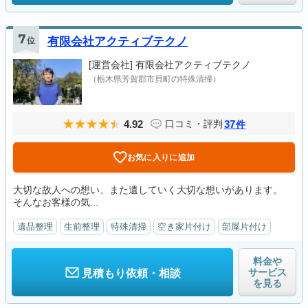
7
位
有限会社アクティブテクノ
[運営会社]
有限会社アクティブテクノ
（栃木県芳賀郡市貝町の特殊清掃）
4.92
37
口コミ・評判
件
お気に入りに追加
大切な故人への想い、また遺していく大切な想いがあります。
そんなお客様の気...
遺品整理
生前整理
特殊清掃
空き家片付け
部屋片付け
料金や
サービス
見積もり依頼・相談
を見る