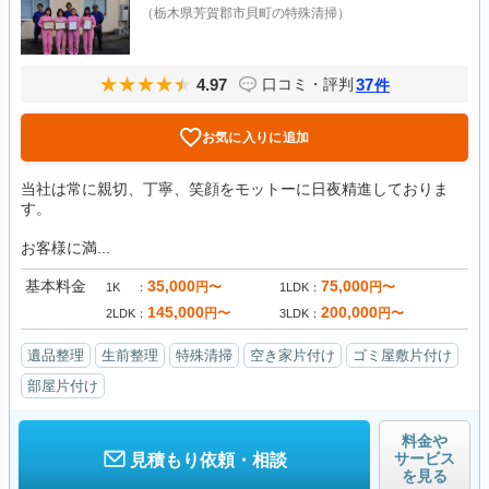
（栃木県芳賀郡市貝町の特殊清掃）
4.97
37
口コミ・評判
件
お気に入りに追加
当社は常に親切、丁寧、笑顔をモットーに日夜精進しておりま
す。
お客様に満...
基本料金
35,000
75,000
円〜
円〜
1K
1LDK
145,000
200,000
円〜
円〜
2LDK
3LDK
遺品整理
生前整理
特殊清掃
空き家片付け
ゴミ屋敷片付け
部屋片付け
料金や
サービス
見積もり依頼・相談
を見る