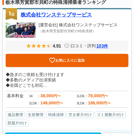
栃木県芳賀郡市貝町の特殊清掃業者ランキング
1
位
株式会社ワンステップサービス
[運営会社]
株式会社ワンステップサービス
（栃木県芳賀郡市貝町の特殊清掃）
4.91
103
口コミ・評判
件
お気に入りに追加
◆急ぎのご依頼も受け付けます
◆多数のメディア出演実績
◆全国どこでも対応...
基本料金
38,000
78,000
円〜
円〜
1K
1LDK
148,000
188,000
円〜
円〜
2LDK
3LDK
遺品整理
生前整理
特殊清掃
空き家片付け
ゴミ屋敷片付け
部屋片付け