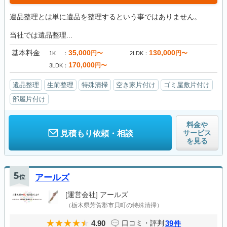
遺品整理とは単に遺品を整理するという事ではありません。
当社では遺品整理...
基本料金
35,000
130,000
円〜
円〜
1K
2LDK
170,000
円〜
3LDK
遺品整理
生前整理
特殊清掃
空き家片付け
ゴミ屋敷片付け
部屋片付け
料金や
サービス
見積もり依頼・相談
を見る
5
位
アールズ
[運営会社]
アールズ
（栃木県芳賀郡市貝町の特殊清掃）
4.90
39
口コミ・評判
件