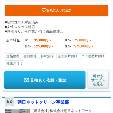
お気に入りに追加
■新型コロナ対策済み
■女性スタッフ対応
■見積もりから作業が同じ遺品整理...
基本料金
35,000
75,000
円〜
円〜
1K
1LDK
125,000
175,000
円〜
円〜
2LDK
3LDK
遺品整理
生前整理
特殊清掃
空き家片付け
ゴミ屋敷片付け
部屋片付け
料金や
サービス
見積もり依頼・相談
を見る
6
位
朝日ネットクリーン事業部
[運営会社]
株式会社朝日ネットワーク