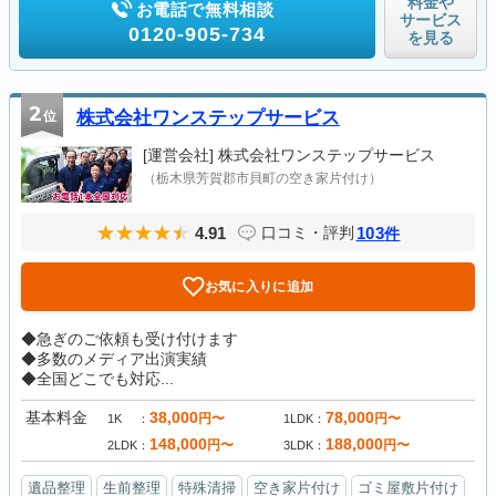
料金や
お電話で無料相談
サービス
0120-905-734
を見る
2
位
株式会社ワンステップサービス
[運営会社]
株式会社ワンステップサービス
（栃木県芳賀郡市貝町の空き家片付け）
4.91
103
口コミ・評判
件
お気に入りに追加
◆急ぎのご依頼も受け付けます
◆多数のメディア出演実績
◆全国どこでも対応...
基本料金
38,000
78,000
円〜
円〜
1K
1LDK
148,000
188,000
円〜
円〜
2LDK
3LDK
遺品整理
生前整理
特殊清掃
空き家片付け
ゴミ屋敷片付け