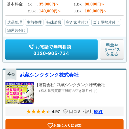
基本料金
35,000
80,000
円〜
円〜
1K
1LDK
140,000
180,000
円〜
円〜
2LDK
3LDK
遺品整理
生前整理
特殊清掃
空き家片付け
ゴミ屋敷片付け
部屋片付け
料金や
お電話で無料相談
サービス
0120-905-734
を見る
4
位
武蔵シンクタンク株式会社
[運営会社]
武蔵シンクタンク株式会社
（栃木県芳賀郡市貝町の空き家片付け）
4.97
58
口コミ・評判
件
お気に入りに追加