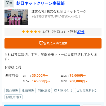
7
位
朝日ネットクリーン事業部
[運営会社]
株式会社朝日ネットワーク
（栃木県芳賀郡市貝町の空き家片付け）
4.97
37
口コミ・評判
件
お気に入りに追加
当社は常に親切、丁寧、笑顔をモットーに日夜精進しておりま
す。
お客様に満...
基本料金
35,000
75,000
円〜
円〜
1K
1LDK
145,000
200,000
円〜
円〜
2LDK
3LDK
遺品整理
生前整理
特殊清掃
空き家片付け
ゴミ屋敷片付け
部屋片付け