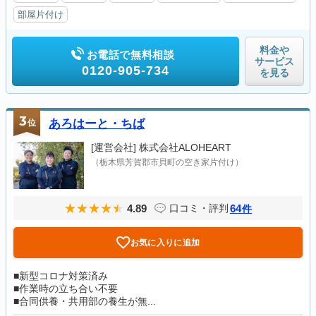
部屋片付け
料金や
お電話で無料相談
サービス
0120-905-734
を見る
3
位
あろはーと・ちば
[運営会社]
株式会社ALOHEART
（栃木県芳賀郡市貝町の空き家片付け）
4.89
64
口コミ・評判
件
お気に入りに追加
■新型コロナ対策済み
■作業時の立ち合い不要
■合同供養・共用部の養生が無...