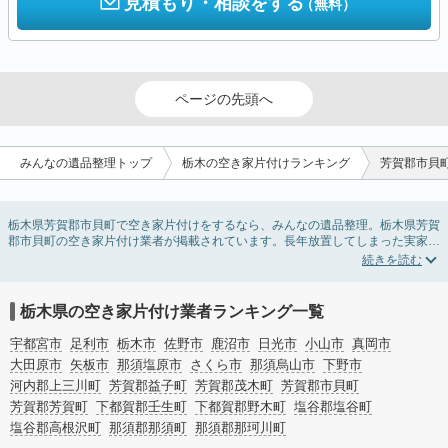
見積もり・相談をする
（無料）
ページの先頭へ
みんなの遺品整理トップ
栃木の空き家片付けランキング
芳賀郡市貝
栃木県芳賀郡市貝町で空き家片付けをするなら、みんなの遺品整理。栃木県芳賀
郡市貝町の空き家片付け業者が掲載されています。長年放置してしまった実家の
片付けや、相続したが住む予定のない親の家の不用品の処分・回収・引き取りま
で対応しています。栃木県芳賀郡市貝町の空き家片付けの料金相場情報だけで業
者を決められない場合は、不用品の買取や家屋の解体・不動産売却などの絞り込
み条件を利用し検索してみましょう。
栃木県の空き家片付け業者ランキング一覧
また家一軒まるごとの掃除方法・空家対策特別措置法の法改正に伴う空き家の片
付けについての情報も豊富です。
宇都宮市
足利市
栃木市
佐野市
鹿沼市
日光市
小山市
真岡市
大田原市
矢板市
那須塩原市
さくら市
那須烏山市
下野市
河内郡上三川町
芳賀郡益子町
芳賀郡茂木町
芳賀郡市貝町
芳賀郡芳賀町
下都賀郡壬生町
下都賀郡野木町
塩谷郡塩谷町
塩谷郡高根沢町
那須郡那須町
那須郡那珂川町