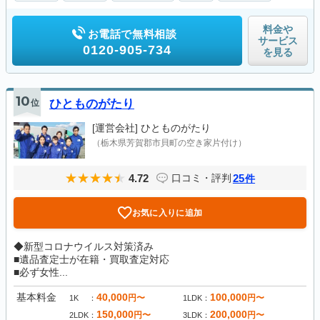
料金や
お電話で無料相談
サービス
0120-905-734
を見る
10
位
ひとものがたり
[運営会社]
ひとものがたり
（栃木県芳賀郡市貝町の空き家片付け）
4.72
25
口コミ・評判
件
お気に入りに追加
◆新型コロナウイルス対策済み
■遺品査定士が在籍・買取査定対応
■必ず女性...
基本料金
40,000
100,000
円〜
円〜
1K
1LDK
150,000
200,000
円〜
円〜
2LDK
3LDK