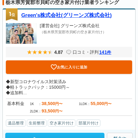
栃木県芳賀郡市貝町の空き家片付け業者ランキング
1
位
Green's株式会社(グリーンズ株式会社)
[運営会社]
グリーンズ株式会社
（栃木県芳賀郡市貝町の空き家片付け）
4.87
141
口コミ・評判
件
お気に入りに追加
◆新型コロナウイルス対策済み
◆軽トラックパック：15000円～
◆追加料...
基本料金
38,500
55,000
円〜
円〜
1K
1LDK
93,500
円〜
2LDK
遺品整理
生前整理
空き家片付け
部屋片付け