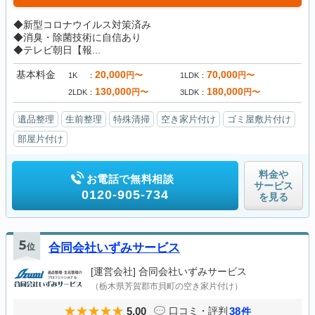
◆新型コロナウイルス対策済み
◆消臭・除菌技術に自信あり
◆テレビ朝日【報...
基本料金
20,000
70,000
円〜
円〜
1K
1LDK
130,000
180,000
円〜
円〜
2LDK
3LDK
遺品整理
生前整理
特殊清掃
空き家片付け
ゴミ屋敷片付け
部屋片付け
料金や
お電話で無料相談
サービス
0120-905-734
を見る
5
位
合同会社いずみサービス
[運営会社]
合同会社いずみサービス
（栃木県芳賀郡市貝町の空き家片付け）
5.00
38
口コミ・評判
件