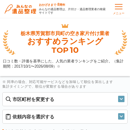
8
おかげさまで
周年
みんなの遺品整理は、片付け・遺品整理業者の検索
サイトです
メニュー
栃木県芳賀郡市貝町の
空き家片付け業者
おすすめランキング
10
TOP
口コミ数・評価を基準にした、人気の業者ランキングをご紹介。（集計
期間：2017/10/1〜
2026/08/09
）
※
※ 同率の場合、対応可能サービスなどを加味して順位を算出します
集計タイミングで、順位が変動する場合があります
市区町村を変更する
依頼内容を選択する