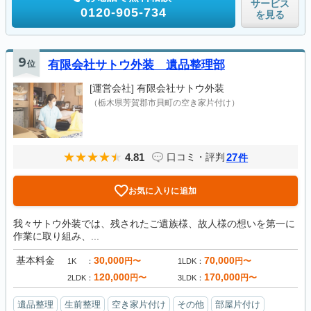
サービス
0120-905-734
を見る
9
位
有限会社サトウ外装 遺品整理部
[運営会社]
有限会社サトウ外装
（栃木県芳賀郡市貝町の空き家片付け）
4.81
27
口コミ・評判
件
お気に入りに追加
我々サトウ外装では、残されたご遺族様、故人様の想いを第一に
作業に取り組み、...
基本料金
30,000
70,000
円〜
円〜
1K
1LDK
120,000
170,000
円〜
円〜
2LDK
3LDK
遺品整理
生前整理
空き家片付け
その他
部屋片付け