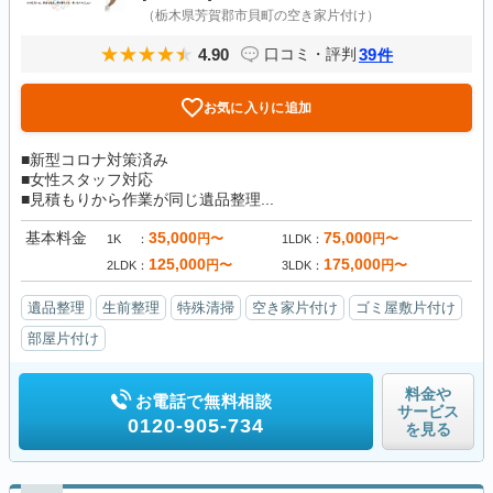
（栃木県芳賀郡市貝町の空き家片付け）
4.90
39
口コミ・評判
件
お気に入りに追加
■新型コロナ対策済み
■女性スタッフ対応
■見積もりから作業が同じ遺品整理...
基本料金
35,000
75,000
円〜
円〜
1K
1LDK
125,000
175,000
円〜
円〜
2LDK
3LDK
遺品整理
生前整理
特殊清掃
空き家片付け
ゴミ屋敷片付け
部屋片付け
料金や
お電話で無料相談
サービス
0120-905-734
を見る