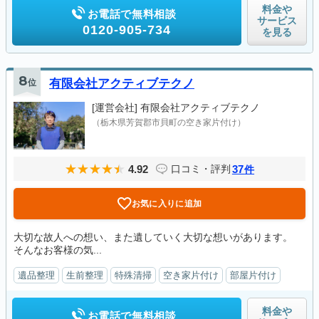
料金や
お電話で無料相談
サービス
0120-905-734
を見る
8
位
有限会社アクティブテクノ
[運営会社]
有限会社アクティブテクノ
（栃木県芳賀郡市貝町の空き家片付け）
4.92
37
口コミ・評判
件
お気に入りに追加
大切な故人への想い、また遺していく大切な想いがあります。
そんなお客様の気...
遺品整理
生前整理
特殊清掃
空き家片付け
部屋片付け
料金や
お電話で無料相談