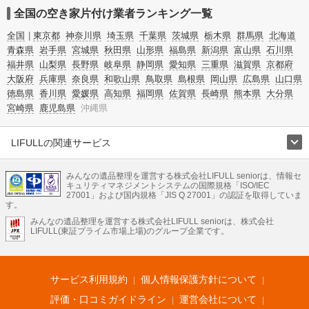
全国の空き家片付け業者ランキング一覧
全国
東京都
神奈川県
埼玉県
千葉県
茨城県
栃木県
群馬県
北海道
青森県
岩手県
宮城県
秋田県
山形県
福島県
新潟県
富山県
石川県
福井県
山梨県
長野県
岐阜県
静岡県
愛知県
三重県
滋賀県
京都府
大阪府
兵庫県
奈良県
和歌山県
鳥取県
島根県
岡山県
広島県
山口県
徳島県
香川県
愛媛県
高知県
福岡県
佐賀県
長崎県
熊本県
大分県
宮崎県
鹿児島県
沖縄県
LIFULLの関連サービス
LIFULLのサービス
みんなの遺品整理を運営する株式会社LIFULL seniorは、情報セ
不動産・住宅
引越し
老人ホーム
地方創生
ママの就労支援
キュリティマネジメントシステムの国際規格「ISO/IEC
不動産クラウドファンディング
遺品整理
老後の暮らし情報
27001」および国内規格「JIS Q 27001」の認証を取得していま
農業技術
す。
みんなの遺品整理を運営する株式会社LIFULL seniorは、株式会社
LIFULL HOME'Sのサービス
LIFULL(東証プライム市場上場)のグループ企業です。
不動産・住宅
マンション
一戸建て
注文住宅
リノベーション
不動産査定
マンション専門売却査定
不動産投資
アドバイザー
住まいの窓口
住宅ローン
住まいインデックス
プライスマップ
不動産アーカイブ
空き家バンク
家賃相場
不動産会社
まちむすび
サービス利用規約
個人情報保護方針について
不動産用語集
住まいのお役立ち情報
LIFULL HOME'S PRESS
DIY Mag
アプリ
不動産データ
不動産転職
評価・口コミガイドライン
運営会社について