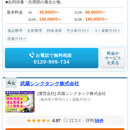
■合同供養・共用部の養生が無...
基本料金
35,000
80,000
円〜
円〜
1K
1LDK
140,000
180,000
円〜
円〜
2LDK
3LDK
遺品整理
生前整理
特殊清掃
空き家片付け
ゴミ屋敷片付け
部屋片付け
料金や
お電話で無料相談
サービス
0120-905-734
を見る
4
位
武蔵シンクタンク株式会社
[運営会社]
武蔵シンクタンク株式会社
（栃木県下野市のゴミ屋敷片付け）
4.97
58
口コミ・評判
件