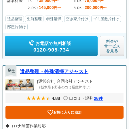
基本料金
35,000
75,000
円〜
円〜
1K
1LDK
145,000
200,000
円〜
円〜
2LDK
3LDK
遺品整理
生前整理
特殊清掃
空き家片付け
ゴミ屋敷片付け
部屋片付け
料金や
お電話で無料相談
サービス
0120-905-734
を見る
9
位
遺品整理・特殊清掃アジャスト
[運営会社]
合同会社アジャスト
（栃木県下野市のゴミ屋敷片付け）
4.88
26
口コミ・評判
件
お気に入りに追加
◆コロナ除菌作業対応