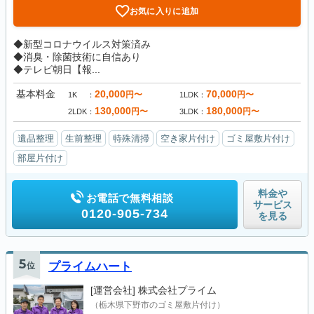
お気に入りに追加
◆新型コロナウイルス対策済み
◆消臭・除菌技術に自信あり
◆テレビ朝日【報...
基本料金
20,000
70,000
円〜
円〜
1K
1LDK
130,000
180,000
円〜
円〜
2LDK
3LDK
遺品整理
生前整理
特殊清掃
空き家片付け
ゴミ屋敷片付け
部屋片付け
料金や
お電話で無料相談
サービス
0120-905-734
を見る
5
位
プライムハート
[運営会社]
株式会社プライム
（栃木県下野市のゴミ屋敷片付け）