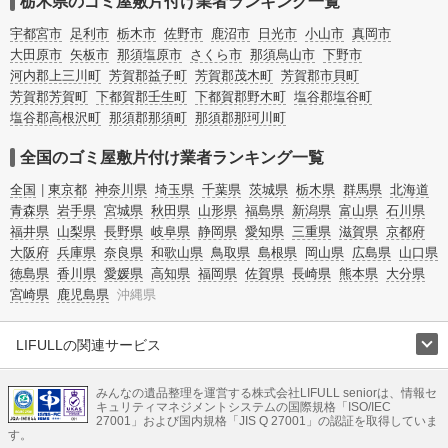
栃木県のゴミ屋敷片付け業者ランキング一覧
掃除するのが難しい、認知症やセルフネグレクトになってしまう、精神的なスト
レスなど様々な原因があります。
宇都宮市
足利市
栃木市
佐野市
鹿沼市
日光市
小山市
真岡市
またお役立ち情報も豊富なので、部屋を埋めつくす大量のゴミを自力で片付ける
大田原市
矢板市
那須塩原市
さくら市
那須烏山市
下野市
方法についてもチェックしてみてください。
河内郡上三川町
芳賀郡益子町
芳賀郡茂木町
芳賀郡市貝町
芳賀郡芳賀町
下都賀郡壬生町
下都賀郡野木町
塩谷郡塩谷町
塩谷郡高根沢町
那須郡那須町
那須郡那珂川町
全国のゴミ屋敷片付け業者ランキング一覧
全国
東京都
神奈川県
埼玉県
千葉県
茨城県
栃木県
群馬県
北海道
青森県
岩手県
宮城県
秋田県
山形県
福島県
新潟県
富山県
石川県
福井県
山梨県
長野県
岐阜県
静岡県
愛知県
三重県
滋賀県
京都府
大阪府
兵庫県
奈良県
和歌山県
鳥取県
島根県
岡山県
広島県
山口県
徳島県
香川県
愛媛県
高知県
福岡県
佐賀県
長崎県
熊本県
大分県
宮崎県
鹿児島県
沖縄県
LIFULLの関連サービス
LIFULLのサービス
みんなの遺品整理を運営する株式会社LIFULL seniorは、情報セ
不動産・住宅
引越し
老人ホーム
地方創生
ママの就労支援
キュリティマネジメントシステムの国際規格「ISO/IEC
不動産クラウドファンディング
遺品整理
老後の暮らし情報
27001」および国内規格「JIS Q 27001」の認証を取得していま
農業技術
す。