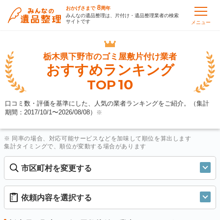
8
おかげさまで
周年
みんなの遺品整理は、片付け・遺品整理業者の検索
サイトです
メニュー
栃木県下野市の
ゴミ屋敷片付け業者
おすすめランキング
10
TOP
口コミ数・評価を基準にした、人気の業者ランキングをご紹介。（集計
期間：2017/10/1〜
2026/08/08
）
※
※ 同率の場合、対応可能サービスなどを加味して順位を算出します
集計タイミングで、順位が変動する場合があります
市区町村を変更する
依頼内容を選択する