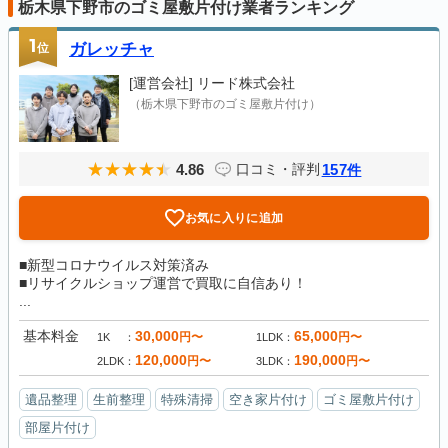
栃木県下野市のゴミ屋敷片付け業者ランキング
1
位
ガレッチャ
[運営会社]
リード株式会社
（栃木県下野市のゴミ屋敷片付け）
4.86
157
口コミ・評判
件
お気に入りに追加
■新型コロナウイルス対策済み
■リサイクルショップ運営で買取に自信あり！
...
基本料金
30,000
65,000
円〜
円〜
1K
1LDK
120,000
190,000
円〜
円〜
2LDK
3LDK
遺品整理
生前整理
特殊清掃
空き家片付け
ゴミ屋敷片付け
部屋片付け