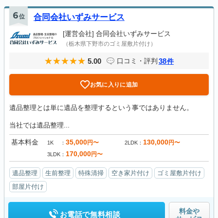
6
位
合同会社いずみサービス
[運営会社]
合同会社いずみサービス
（栃木県下野市のゴミ屋敷片付け）
5.00
38
口コミ・評判
件
お気に入りに追加
遺品整理とは単に遺品を整理するという事ではありません。
当社では遺品整理...
基本料金
35,000
130,000
円〜
円〜
1K
2LDK
170,000
円〜
3LDK
遺品整理
生前整理
特殊清掃
空き家片付け
ゴミ屋敷片付け
部屋片付け
料金や
お電話で無料相談