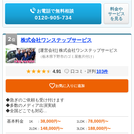
料金や
お電話で無料相談
サービス
0120-905-734
を見る
2
位
株式会社ワンステップサービス
[運営会社]
株式会社ワンステップサービス
（栃木県下野市のゴミ屋敷片付け）
4.91
103
口コミ・評判
件
お気に入りに追加
◆急ぎのご依頼も受け付けます
◆多数のメディア出演実績
◆全国どこでも対応...
基本料金
38,000
78,000
円〜
円〜
1K
1LDK
148,000
188,000
円〜
円〜
2LDK
3LDK