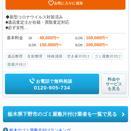
お気に入りに追加
◆新型コロナウイルス対策済み
■遺品査定士が在籍・買取査定対応
■必ず女性...
基本料金
40,000
100,000
円〜
円〜
1K
1LDK
150,000
200,000
円〜
円〜
2LDK
3LDK
遺品整理
生前整理
特殊清掃
空き家片付け
ゴミ屋敷片付け
部屋片付け
料金や
お電話で無料相談
サービス
0120-905-734
を見る
栃木県下野市の
ゴミ屋敷片付け業者を一覧で見る
栃木のゴミ屋敷片付けランキング