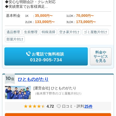
◆安心な明朗会計・クレカ対応
◆実績豊富でお客様満足...
基本料金
35,000
70,000
円〜
円〜
1K
1LDK
133,000
173,000
円〜
円〜
2LDK
3LDK
遺品整理
生前整理
特殊清掃
空き家片付け
ゴミ屋敷片付け
部屋片付け
料金や
お電話で無料相談
サービス
0120-905-734
を見る
10
位
ひとものがたり
[運営会社]
ひとものがたり
（栃木県下野市のゴミ屋敷片付け）
4.72
25
口コミ・評判
件