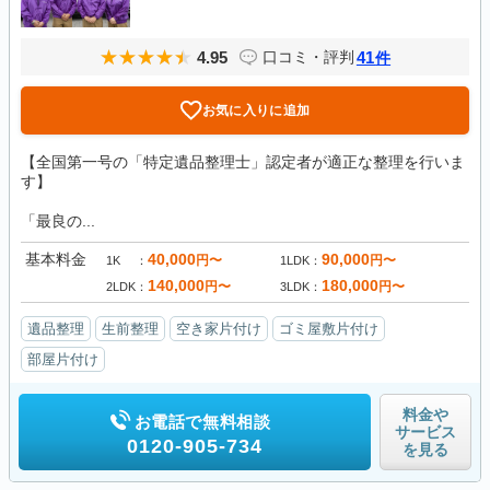
4.95
41
口コミ・評判
件
お気に入りに追加
【全国第一号の「特定遺品整理士」認定者が適正な整理を行いま
す】
「最良の...
基本料金
40,000
90,000
円〜
円〜
1K
1LDK
140,000
180,000
円〜
円〜
2LDK
3LDK
遺品整理
生前整理
空き家片付け
ゴミ屋敷片付け
部屋片付け
料金や
お電話で無料相談
サービス
0120-905-734
を見る