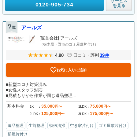
サービス
0120-905-734
を見る
7
位
アールズ
[運営会社]
アールズ
（栃木県下野市のゴミ屋敷片付け）
4.90
39
口コミ・評判
件
お気に入りに追加
■新型コロナ対策済み
■女性スタッフ対応
■見積もりから作業が同じ遺品整理...
基本料金
35,000
75,000
円〜
円〜
1K
1LDK
125,000
175,000
円〜
円〜
2LDK
3LDK
遺品整理
生前整理
特殊清掃
空き家片付け
ゴミ屋敷片付け
部屋片付け