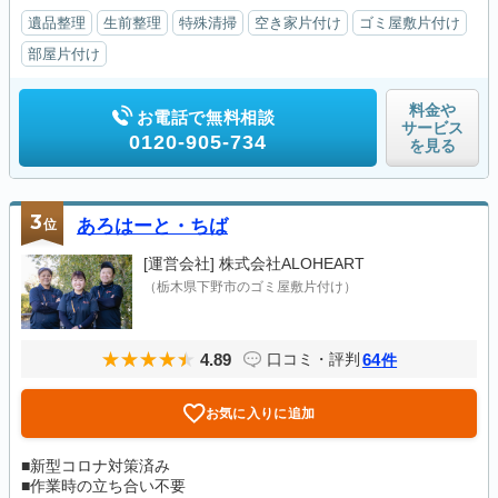
遺品整理
生前整理
特殊清掃
空き家片付け
ゴミ屋敷片付け
部屋片付け
料金や
お電話で無料相談
サービス
0120-905-734
を見る
3
位
あろはーと・ちば
[運営会社]
株式会社ALOHEART
（栃木県下野市のゴミ屋敷片付け）
4.89
64
口コミ・評判
件
お気に入りに追加
■新型コロナ対策済み
■作業時の立ち合い不要