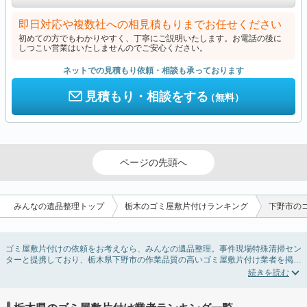
即日対応や複数社への相見積もりまでお任せください
初めての方でもわかりやすく、丁寧にご説明いたします。お電話の後に
しつこい営業はいたしませんのでご安心ください。
ネットでの見積もり依頼・相談も承っております
見積もり・相談をする
（無料）
ページの先頭へ
みんなの遺品整理トップ
栃木のゴミ屋敷片付けランキング
下野市の
ゴミ屋敷片付けの依頼をお考えなら、みんなの遺品整理。事件現場特殊清掃セン
ターと提携しており、栃木県下野市の作業品質の高いゴミ屋敷片付け業者を掲載
しています。汚部屋の片付けに伴う不用品の処分・回収・引き取りから、外虫の
発生や孤独死の現場まで対応しています。栃木県下野市のゴミ屋敷片付けの料金
相場情報だけで業者を決められない場合は不用品の買取や消臭脱臭など絞り込み
条件を利用し検索してみましょう。ゴミ屋敷になってしまう方は高齢で体力的に