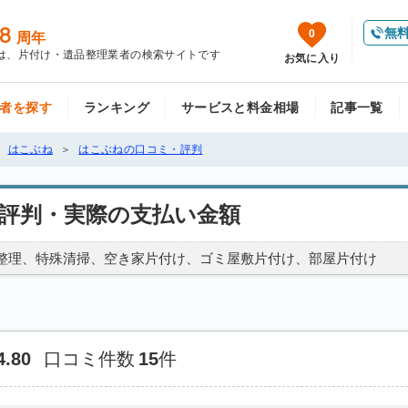
8
無
0
周年
は、片付け・遺品整理業者の検索サイトです
お気に入り
者を探す
ランキング
サービスと料金相場
記事一覧
はこぶね
はこぶねの口コミ・評判
評判・実際の支払い金額
整理
特殊清掃
空き家片付け
ゴミ屋敷片付け
部屋片付け
4.80
口コミ件数
15
件