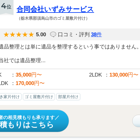
4
位
合同会社いずみサービス
（栃木県那須烏山市のゴミ屋敷片付け）
5.00
口コミ・評判
38
件
遺品整理とは単に遺品を整理するという事ではありません
当社では遺品整理...
K
35,000
円〜
2LDK
130,000
円〜
LDK
170,000
円〜
き家片付け
ゴミ屋敷片付け
部屋片付け
者の相見積もりも承ります
見積もりはこちら