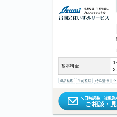
1
基本料金
3
遺品整理
生前整理
特殊清掃
空
日時調整、複数業
ご相談・