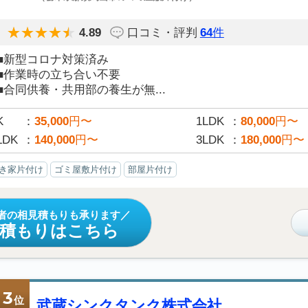
4.89
口コミ・評判
64
件
■新型コロナ対策済み
■作業時の立ち合い不要
■合同供養・共用部の養生が無...
K
35,000
円〜
1LDK
80,000
円〜
LDK
140,000
円〜
3LDK
180,000
円〜
き家片付け
ゴミ屋敷片付け
部屋片付け
者の相見積もりも承ります
見積もりはこちら
3
位
武蔵シンクタンク株式会社