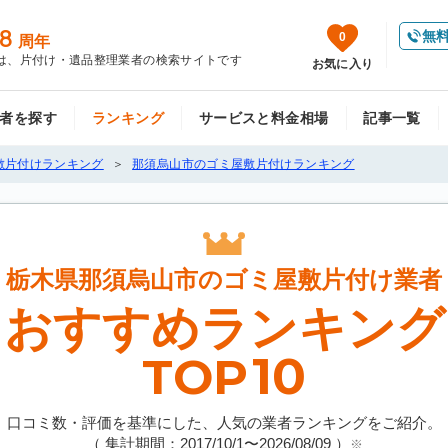
8
無
0
周年
は、片付け・遺品整理業者の検索サイトです
お気に入り
者を探す
ランキング
サービスと料金相場
記事一覧
敷片付けランキング
那須烏山市のゴミ屋敷片付けランキング
栃木県那須烏山市の
ゴミ屋敷片付け業者
おすすめランキング
10
TOP
口コミ数・評価を基準にした、人気の業者ランキングをご紹介。
（ 集計期間：2017/10/1〜
2026/08/09
）
※