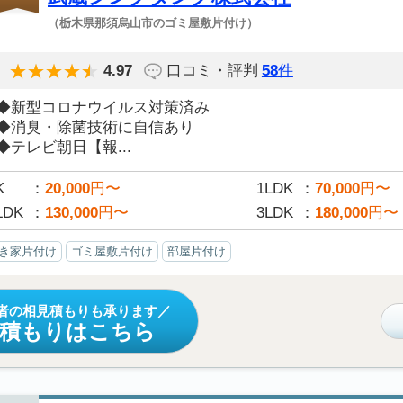
（栃木県那須烏山市のゴミ屋敷片付け）
4.97
口コミ・評判
58
件
◆新型コロナウイルス対策済み
◆消臭・除菌技術に自信あり
◆テレビ朝日【報...
K
20,000
円〜
1LDK
70,000
円〜
LDK
130,000
円〜
3LDK
180,000
円〜
き家片付け
ゴミ屋敷片付け
部屋片付け
者の相見積もりも承ります
見積もりはこちら