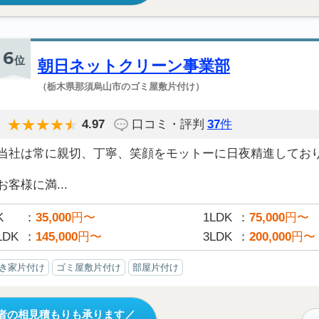
6
位
朝日ネットクリーン事業部
（栃木県那須烏山市のゴミ屋敷片付け）
4.97
口コミ・評判
37
件
当社は常に親切、丁寧、笑顔をモットーに日夜精進してお
お客様に満...
K
35,000
円〜
1LDK
75,000
円〜
LDK
145,000
円〜
3LDK
200,000
円〜
き家片付け
ゴミ屋敷片付け
部屋片付け
者の相見積もりも承ります