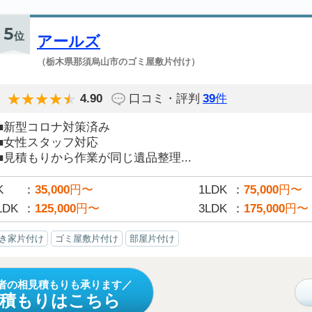
5
位
アールズ
（栃木県那須烏山市のゴミ屋敷片付け）
4.90
口コミ・評判
39
件
■新型コロナ対策済み
■女性スタッフ対応
■見積もりから作業が同じ遺品整理...
K
35,000
円〜
1LDK
75,000
円〜
LDK
125,000
円〜
3LDK
175,000
円〜
き家片付け
ゴミ屋敷片付け
部屋片付け
者の相見積もりも承ります
見積もりはこちら