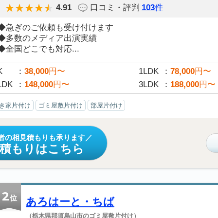
4.91
口コミ・評判
103
件
◆急ぎのご依頼も受け付けます
◆多数のメディア出演実績
◆全国どこでも対応...
K
38,000
円〜
1LDK
78,000
円〜
LDK
148,000
円〜
3LDK
188,000
円〜
き家片付け
ゴミ屋敷片付け
部屋片付け
者の相見積もりも承ります
見積もりはこちら
2
位
あろはーと・ちば
（栃木県那須烏山市のゴミ屋敷片付け）