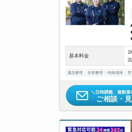
1
基本料金
2
遺品整理
生前整理
特殊清掃
空
日時調整、複数業
ご相談・