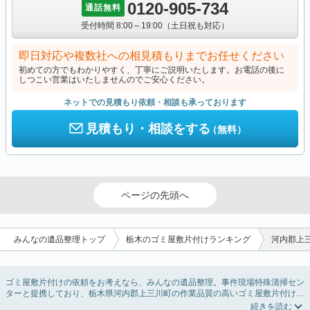
0120-905-734
通話無料
受付時間 8:00～19:00（土日祝も対応）
即日対応や複数社への相見積もりまでお任せください
初めての方でもわかりやすく、丁寧にご説明いたします。お電話の後に
しつこい営業はいたしませんのでご安心ください。
ネットでの見積もり依頼・相談も承っております
見積もり・相談をする
（無料）
ページの先頭へ
みんなの遺品整理トップ
栃木のゴミ屋敷片付けランキング
河内郡上
ゴミ屋敷片付けの依頼をお考えなら、みんなの遺品整理。事件現場特殊清掃セン
ターと提携しており、栃木県河内郡上三川町の作業品質の高いゴミ屋敷片付け業
者を掲載しています。汚部屋の片付けに伴う不用品の処分・回収・引き取りか