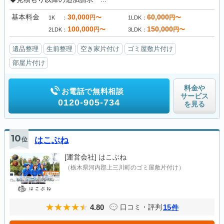
基本料金
30,000
60,000
円〜
円〜
1K
1LDK
100,000
150,000
円〜
円〜
2LDK
3LDK
遺品整理
生前整理
空き家片付け
ゴミ屋敷片付け
部屋片付け
料金や
お電話で無料相談
サービス
0120-905-734
を見る
10
位
はこぶね
[運営会社]
はこぶね
（栃木県河内郡上三川町のゴミ屋敷片付け）
4.80
15
口コミ・評判
件