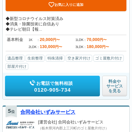
お気に入りに追加
◆新型コロナウイルス対策済み
◆消臭・除菌技術に自信あり
◆テレビ朝日【報...
基本料金
20,000
70,000
円〜
円〜
1K
1LDK
130,000
180,000
円〜
円〜
2LDK
3LDK
遺品整理
生前整理
特殊清掃
空き家片付け
ゴミ屋敷片付け
部屋片付け
料金や
お電話で無料相談
サービス
0120-905-734
を見る
5
位
合同会社いずみサービス
[運営会社]
合同会社いずみサービス
（栃木県河内郡上三川町のゴミ屋敷片付け）