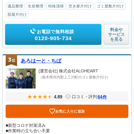
遺品整理
生前整理
特殊清掃
空き家片付け
ゴミ屋敷片付け
部屋片付け
料金や
お電話で無料相談
サービス
0120-905-734
を見る
3
位
あろはーと・ちば
[運営会社]
株式会社ALOHEART
（栃木県河内郡上三川町のゴミ屋敷片付け）
4.89
64
口コミ・評判
件
お気に入りに追加
■新型コロナ対策済み
■作業時の立ち合い不要