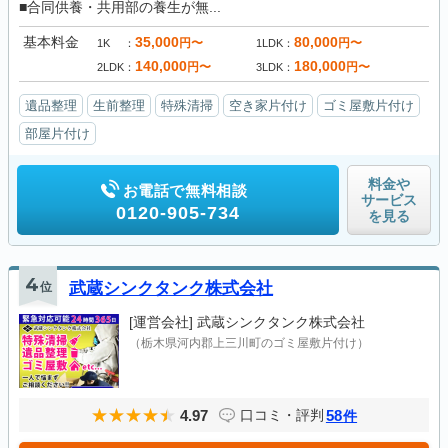
■合同供養・共用部の養生が無...
基本料金
35,000
80,000
円〜
円〜
1K
1LDK
140,000
180,000
円〜
円〜
2LDK
3LDK
遺品整理
生前整理
特殊清掃
空き家片付け
ゴミ屋敷片付け
部屋片付け
料金や
お電話で無料相談
サービス
0120-905-734
を見る
4
位
武蔵シンクタンク株式会社
[運営会社]
武蔵シンクタンク株式会社
（栃木県河内郡上三川町のゴミ屋敷片付け）
4.97
58
口コミ・評判
件