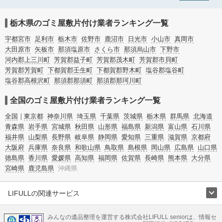
ら、外虫の発生や孤独死の現場まで対応しています。栃木県河内郡上三川町のゴ
ミ屋敷片付けの料金相場情報だけで業者を決められない場合は不用品の買取や消
臭脱臭など絞り込み条件を利用し検索してみましょう。ゴミ屋敷になってしまう
栃木県のゴミ屋敷片付け業者ランキング一覧
方は高齢で体力的に掃除するのが難しい、認知症やセルフネグレクトになってし
まう、精神的なストレスなど様々な原因があります。
宇都宮市
足利市
栃木市
佐野市
鹿沼市
日光市
小山市
真岡市
またお役立ち情報も豊富なので、部屋を埋めつくす大量のゴミを自力で片付ける
大田原市
矢板市
那須塩原市
さくら市
那須烏山市
下野市
方法についてもチェックしてみてください。
河内郡上三川町
芳賀郡益子町
芳賀郡茂木町
芳賀郡市貝町
芳賀郡芳賀町
下都賀郡壬生町
下都賀郡野木町
塩谷郡塩谷町
塩谷郡高根沢町
那須郡那須町
那須郡那珂川町
全国のゴミ屋敷片付け業者ランキング一覧
全国
東京都
神奈川県
埼玉県
千葉県
茨城県
栃木県
群馬県
北海道
青森県
岩手県
宮城県
秋田県
山形県
福島県
新潟県
富山県
石川県
福井県
山梨県
長野県
岐阜県
静岡県
愛知県
三重県
滋賀県
京都府
大阪府
兵庫県
奈良県
和歌山県
鳥取県
島根県
岡山県
広島県
山口県
徳島県
香川県
愛媛県
高知県
福岡県
佐賀県
長崎県
熊本県
大分県
宮崎県
鹿児島県
沖縄県
LIFULLの関連サービス
LIFULLのサービス
みんなの遺品整理を運営する株式会社LIFULL seniorは、情報セ
不動産・住宅
引越し
老人ホーム
地方創生
ママの就労支援