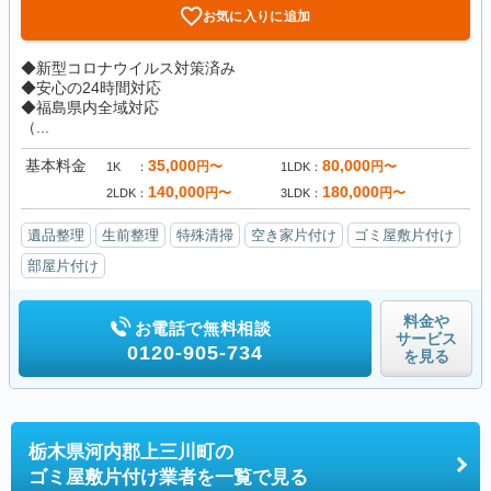
お気に入りに追加
◆新型コロナウイルス対策済み
◆安心の24時間対応
◆福島県内全域対応
（...
基本料金
35,000
80,000
円〜
円〜
1K
1LDK
140,000
180,000
円〜
円〜
2LDK
3LDK
遺品整理
生前整理
特殊清掃
空き家片付け
ゴミ屋敷片付け
部屋片付け
料金や
お電話で無料相談
サービス
0120-905-734
を見る
栃木県河内郡上三川町の
ゴミ屋敷片付け業者を一覧で見る