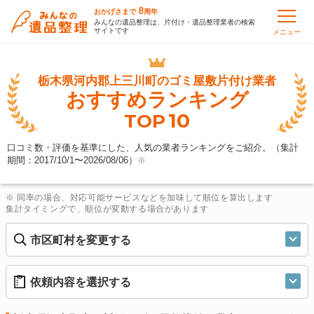
8
おかげさまで
周年
みんなの遺品整理は、片付け・遺品整理業者の検索
サイトです
メニュー
栃木県河内郡上三川町の
ゴミ屋敷片付け業者
おすすめランキング
10
TOP
口コミ数・評価を基準にした、人気の業者ランキングをご紹介。（集計
期間：2017/10/1〜
2026/08/06
）
※
※ 同率の場合、対応可能サービスなどを加味して順位を算出します
集計タイミングで、順位が変動する場合があります
市区町村を変更する
依頼内容を選択する