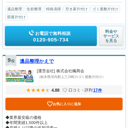
遺品整理
生前整理
特殊清掃
空き家片付け
ゴミ屋敷片付け
部屋片付け
料金や
お電話で無料相談
サービス
0120-905-734
を見る
9
位
遺品整理かえで
[運営会社]
株式会社楓商会
（栃木県河内郡上三川町のゴミ屋敷片付け）
4.88
17
口コミ・評判
件
お気に入りに追加
◆業界最安級の価格
◆年間実績1,500件以上
◆見積もり以降の追加請求一...