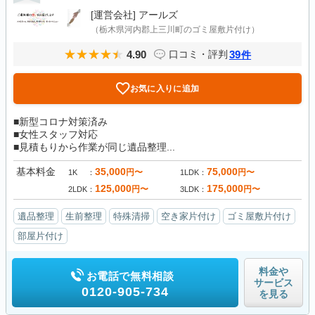
[運営会社]
アールズ
（栃木県河内郡上三川町のゴミ屋敷片付け）
4.90
39
口コミ・評判
件
お気に入りに追加
■新型コロナ対策済み
■女性スタッフ対応
■見積もりから作業が同じ遺品整理...
基本料金
35,000
75,000
円〜
円〜
1K
1LDK
125,000
175,000
円〜
円〜
2LDK
3LDK
遺品整理
生前整理
特殊清掃
空き家片付け
ゴミ屋敷片付け
部屋片付け
料金や
お電話で無料相談
サービス
0120-905-734
を見る