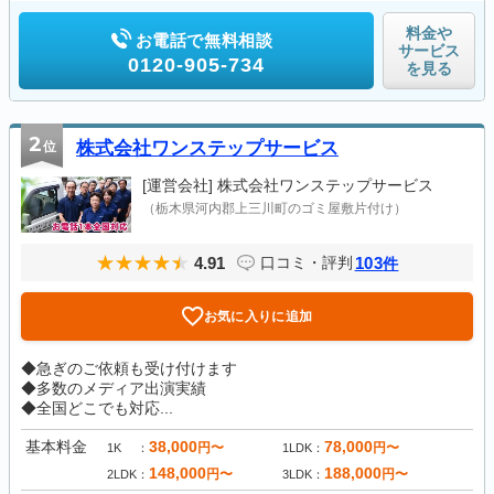
料金や
お電話で無料相談
サービス
0120-905-734
を見る
2
位
株式会社ワンステップサービス
[運営会社]
株式会社ワンステップサービス
（栃木県河内郡上三川町のゴミ屋敷片付け）
4.91
103
口コミ・評判
件
お気に入りに追加
◆急ぎのご依頼も受け付けます
◆多数のメディア出演実績
◆全国どこでも対応...
基本料金
38,000
78,000
円〜
円〜
1K
1LDK
148,000
188,000
円〜
円〜
2LDK
3LDK