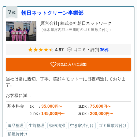
7
位
朝日ネットクリーン事業部
[運営会社]
株式会社朝日ネットワーク
（栃木県河内郡上三川町のゴミ屋敷片付け）
4.97
36
口コミ・評判
件
お気に入りに追加
当社は常に親切、丁寧、笑顔をモットーに日夜精進しておりま
す。
お客様に満...
基本料金
35,000
75,000
円〜
円〜
1K
1LDK
145,000
200,000
円〜
円〜
2LDK
3LDK
遺品整理
生前整理
特殊清掃
空き家片付け
ゴミ屋敷片付け
部屋片付け