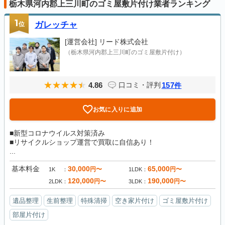
栃木県河内郡上三川町のゴミ屋敷片付け業者ランキング
1
位
ガレッチャ
[運営会社]
リード株式会社
（栃木県河内郡上三川町のゴミ屋敷片付け）
4.86
157
口コミ・評判
件
お気に入りに追加
■新型コロナウイルス対策済み
■リサイクルショップ運営で買取に自信あり！
...
基本料金
30,000
65,000
円〜
円〜
1K
1LDK
120,000
190,000
円〜
円〜
2LDK
3LDK
遺品整理
生前整理
特殊清掃
空き家片付け
ゴミ屋敷片付け
部屋片付け