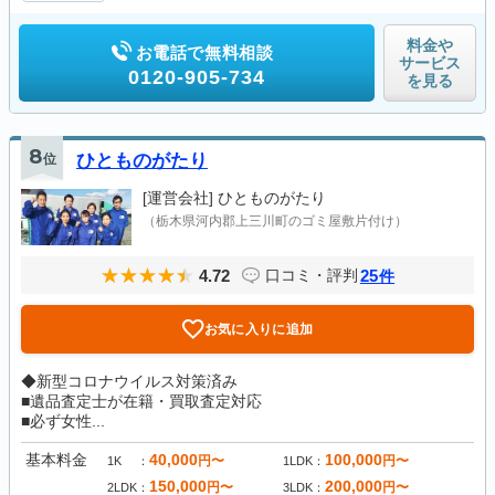
料金や
お電話で無料相談
サービス
0120-905-734
を見る
8
位
ひとものがたり
[運営会社]
ひとものがたり
（栃木県河内郡上三川町のゴミ屋敷片付け）
4.72
25
口コミ・評判
件
お気に入りに追加
◆新型コロナウイルス対策済み
■遺品査定士が在籍・買取査定対応
■必ず女性...
基本料金
40,000
100,000
円〜
円〜
1K
1LDK
150,000
200,000
円〜
円〜
2LDK
3LDK