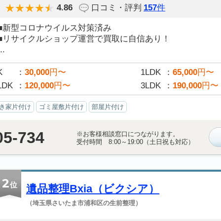
4.86
口コミ・評判
157
件
■新型コロナウイルス対策済み
■リサイクルショップ運営で買取に自信あり！
..
K
30,000
円〜
1LDK
65,000
円〜
LDK
120,000
円〜
3LDK
190,000
円〜
き家片付け
ゴミ屋敷片付け
部屋片付け
05-734
※お客様相談窓口につながります。
受付時間 8:00～19:00（土日祝も対応）
2
位
遺品整理Bxia（ビクシア）
（埼玉県さいたま市浦和区の生前整理）