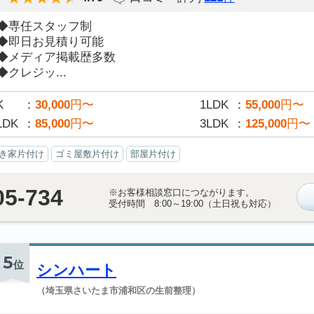
◆専任スタッフ制
◆即日お見積り可能
◆メディア掲載歴多数
◆クレジッ...
K
30,000
円〜
1LDK
55,000
円〜
LDK
85,000
円〜
3LDK
125,000
円〜
き家片付け
ゴミ屋敷片付け
部屋片付け
05-734
※お客様相談窓口につながります。
受付時間 8:00～19:00（土日祝も対応）
5
位
シンハート
（埼玉県さいたま市浦和区の生前整理）