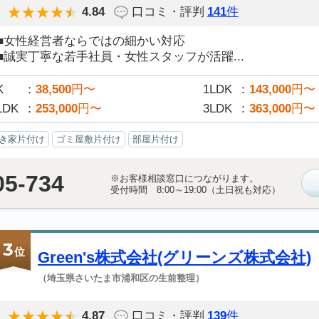
4.84
口コミ・評判
141
件
■女性経営者ならではの細かい対応
■誠実丁寧な若手社員・女性スタッフが活躍...
K
38,500
円〜
1LDK
143,000
円〜
LDK
253,000
円〜
3LDK
363,000
円〜
き家片付け
ゴミ屋敷片付け
部屋片付け
05-734
※お客様相談窓口につながります。
受付時間 8:00～19:00（土日祝も対応）
3
位
Green's株式会社(グリーンズ株式会社)
（埼玉県さいたま市浦和区の生前整理）
4.87
口コミ・評判
139
件