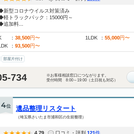
◆新型コロナウイルス対策済み
◆軽トラックパック：15000円～
◆追加料...
K
38,500
円〜
1LDK
55,000
円〜
LDK
93,500
円〜
部屋片付け
05-734
※お客様相談窓口につながります。
受付時間 8:00～19:00（土日祝も対応）
4
位
遺品整理リスタート
（埼玉県さいたま市浦和区の生前整理）
4.79
口コミ・評判
121
件