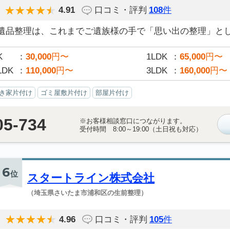
4.91
口コミ・評判
108
件
遺品整理は、これまでご遺族様の手で「思い出の整理」として
K
30,000
円〜
1LDK
65,000
円〜
LDK
110,000
円〜
3LDK
160,000
円〜
き家片付け
ゴミ屋敷片付け
部屋片付け
05-734
※お客様相談窓口につながります。
受付時間 8:00～19:00（土日祝も対応）
6
位
スタートライン株式会社
（埼玉県さいたま市浦和区の生前整理）
4.96
口コミ・評判
105
件