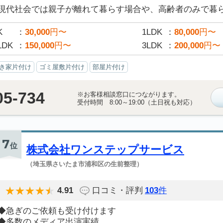
現代社会では親子が離れて暮らす場合や、高齢者のみで暮らす
K
30,000
円〜
1LDK
80,000
円〜
LDK
150,000
円〜
3LDK
200,000
円〜
き家片付け
ゴミ屋敷片付け
部屋片付け
05-734
※お客様相談窓口につながります。
受付時間 8:00～19:00（土日祝も対応）
7
位
株式会社ワンステップサービス
（埼玉県さいたま市浦和区の生前整理）
4.91
口コミ・評判
103
件
◆急ぎのご依頼も受け付けます
◆多数のメディア出演実績