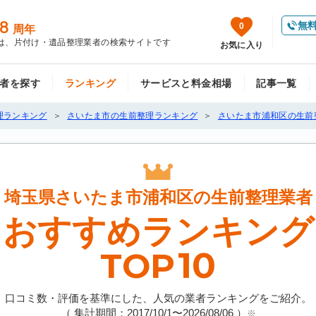
8
無
0
周年
は、片付け・遺品整理業者の検索サイトです
お気に入り
者を探す
ランキング
サービスと料金相場
記事一覧
理ランキング
さいたま市の生前整理ランキング
さいたま市浦和区の生前
埼玉県さいたま市浦和区の
生前整理業者
おすすめランキング
10
TOP
口コミ数・評価を基準にした、人気の業者ランキングをご紹介。
（ 集計期間：2017/10/1〜
2026/08/06
）
※