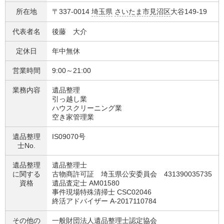
所在地
〒337-0014
埼玉県
さいたま市見沼区
大谷149-19
代表者名
後藤 大介
定休日
年中無休
営業時間
9:00～21:00
業務内容
遺品整理
引っ越し業
ハウスクリーニング業
空き家管理業
遺品整理
IS09070号
士No.
遺品整理
遺品整理士
に関する
古物商許可証 埼玉県公安委員会 431390035735
資格
遺品査定士 AM01580
事件現場特殊清掃士 CSC02046
終活アドバイザー A-2017110784
その他の
一般財団法人遺品整理士認定協会