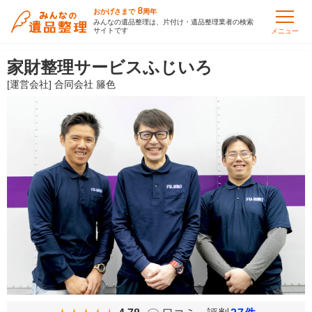
8
おかげさまで
周年
みんなの遺品整理は、片付け・遺品整理業者の検索
サイトです
メニュー
家財整理サービスふじいろ
[運営会社] 合同会社 籐色