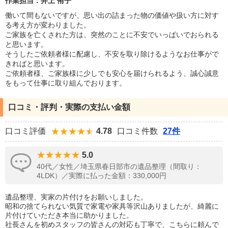
作業担当：井上 侑子
働いて間もないですが、思い出の詰まった物の価値や扱い方に対す
る考え方が変わりました。
ご家族を亡くされた方は、突然のことに不安でいっぱいでおられる
と思います。
そうしたご依頼者様に配慮し、不安を取り除けるようなお仕事がで
きればと思います。
ご依頼者様、ご家族様に少しでも安心を届けられるよう、誠心誠意
をもって仕事に取り組んでおります。
口コミ・評判・実際の支払い金額
口コミ評価
4.78
口コミ件数
27件
5.0
40代／女性／埼玉県春日部市の遺品整理（間取り：
4LDK）／実際に払った金額：330,000円
遺品整理、実家の片付けをお願いしました。
昭和の捨てられない気質で家電や家具等沢山ありましたが、綺麗に
片付けていただき本当に助かりました。
社長さんを初めスタッフの皆さんの対応も丁寧で、こちらに頼んで