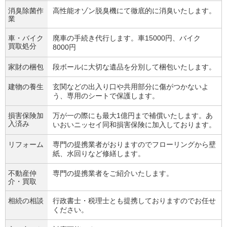
消臭除菌作
高性能オゾン脱臭機にて徹底的に消臭いたします。
業
車・バイク
廃車の手続き代行します。車15000円、バイク
買取処分
8000円
家財の梱包
段ボールに大切な遺品を分別して梱包いたします。
建物の養生
玄関などの出入り口や共用部分に傷がつかないよ
う、専用のシートで保護します。
損害保険加
万が一の際にも最大1億円まで補償いたします。あ
入済み
いおいニッセイ同和損害保険に加入しております。
リフォーム
専門の提携業者がおりますのでフローリングから壁
紙、水回りなど修繕します。
不動産仲
専門の提携業者をご紹介いたします。
介・買取
相続の相談
行政書士・税理士とも提携しておりますのでお任せ
ください。