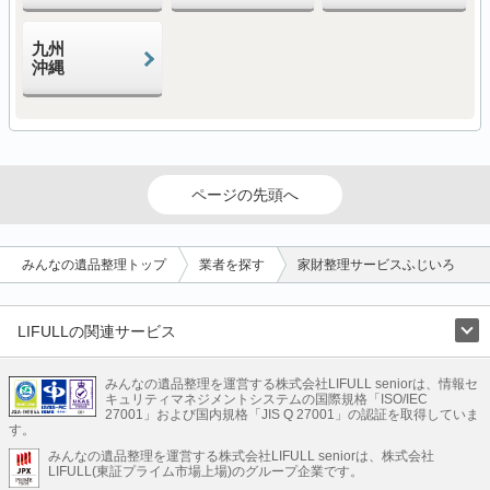
九州
沖縄
ページの先頭へ
みんなの遺品整理トップ
業者を探す
家財整理サービスふじいろ
LIFULLの関連サービス
LIFULLのサービス
みんなの遺品整理を運営する株式会社LIFULL seniorは、情報セ
不動産・住宅
引越し
老人ホーム
地方創生
ママの就労支援
キュリティマネジメントシステムの国際規格「ISO/IEC
不動産クラウドファンディング
遺品整理
老後の暮らし情報
27001」および国内規格「JIS Q 27001」の認証を取得していま
農業技術
す。
みんなの遺品整理を運営する株式会社LIFULL seniorは、株式会社
LIFULL HOME'Sのサービス
LIFULL(東証プライム市場上場)のグループ企業です。