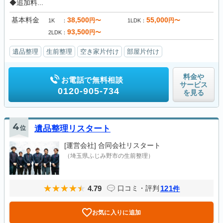
◆追加料...
基本料金
38,500
55,000
円〜
円〜
1K
1LDK
93,500
円〜
2LDK
遺品整理
生前整理
空き家片付け
部屋片付け
料金や
お電話で無料相談
サービス
0120-905-734
を見る
4
位
遺品整理リスタート
[運営会社]
合同会社リスタート
（埼玉県ふじみ野市の生前整理）
4.79
121
口コミ・評判
件
お気に入りに追加