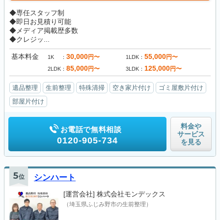
◆専任スタッフ制
◆即日お見積り可能
◆メディア掲載歴多数
◆クレジッ...
基本料金
30,000
55,000
円〜
円〜
1K
1LDK
85,000
125,000
円〜
円〜
2LDK
3LDK
遺品整理
生前整理
特殊清掃
空き家片付け
ゴミ屋敷片付け
部屋片付け
料金や
お電話で無料相談
サービス
0120-905-734
を見る
5
位
シンハート
[運営会社]
株式会社モンデックス
（埼玉県ふじみ野市の生前整理）