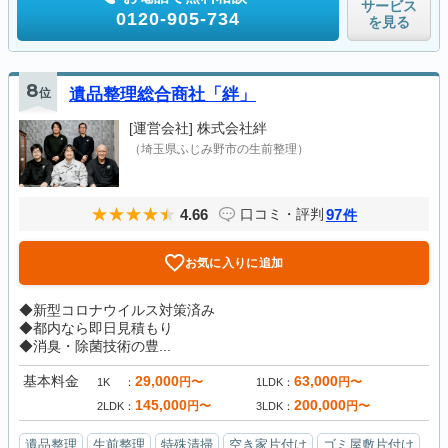
サービス
0120-905-734
を見る
8
位
遺品整理総合商社「絆」
[運営会社]
株式会社絆
（埼玉県ふじみ野市の生前整理）
4.66
97
口コミ・評判
件
お気に入りに追加
◆新型コロナウイルス対策済み
◆都内なら即日見積もり
◆消臭・除菌技術の豊...
基本料金
29,000
63,000
円〜
円〜
1K
1LDK
145,000
200,000
円〜
円〜
2LDK
3LDK
遺品整理
生前整理
特殊清掃
空き家片付け
ゴミ屋敷片付け