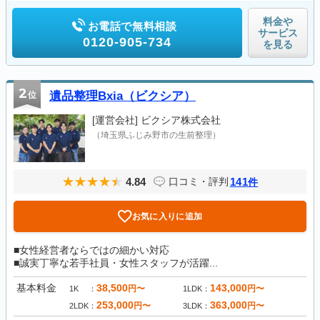
料金や
お電話で無料相談
サービス
0120-905-734
を見る
2
位
遺品整理Bxia（ビクシア）
[運営会社]
ビクシア株式会社
（埼玉県ふじみ野市の生前整理）
4.84
141
口コミ・評判
件
お気に入りに追加
■女性経営者ならではの細かい対応
■誠実丁寧な若手社員・女性スタッフが活躍...
基本料金
38,500
143,000
円〜
円〜
1K
1LDK
253,000
363,000
円〜
円〜
2LDK
3LDK