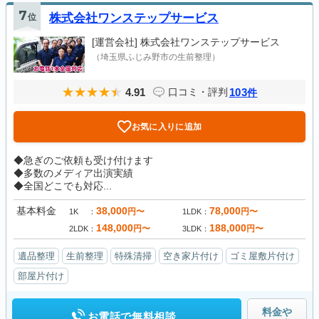
7
位
株式会社ワンステップサービス
[運営会社]
株式会社ワンステップサービス
（埼玉県ふじみ野市の生前整理）
4.91
103
口コミ・評判
件
お気に入りに追加
◆急ぎのご依頼も受け付けます
◆多数のメディア出演実績
◆全国どこでも対応...
基本料金
38,000
78,000
円〜
円〜
1K
1LDK
148,000
188,000
円〜
円〜
2LDK
3LDK
遺品整理
生前整理
特殊清掃
空き家片付け
ゴミ屋敷片付け
部屋片付け
料金や
お電話で無料相談