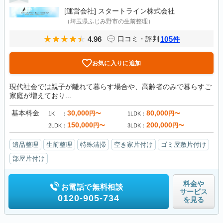
[運営会社]
スタートライン株式会社
（埼玉県ふじみ野市の生前整理）
4.96
105
口コミ・評判
件
お気に入りに追加
現代社会では親子が離れて暮らす場合や、高齢者のみで暮らすご
家庭が増えており...
基本料金
30,000
80,000
円〜
円〜
1K
1LDK
150,000
200,000
円〜
円〜
2LDK
3LDK
遺品整理
生前整理
特殊清掃
空き家片付け
ゴミ屋敷片付け
部屋片付け
料金や
お電話で無料相談
サービス
0120-905-734
を見る