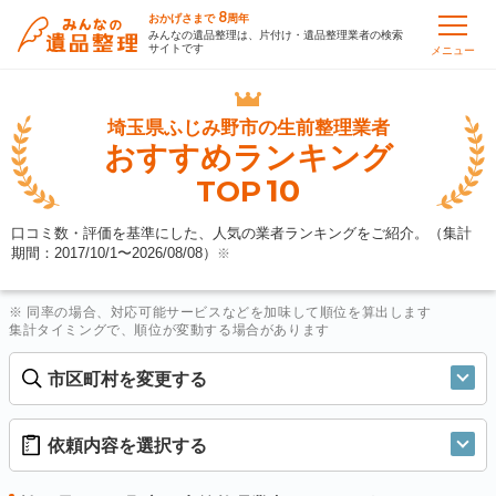
8
おかげさまで
周年
みんなの遺品整理は、片付け・遺品整理業者の検索
サイトです
メニュー
埼玉県ふじみ野市の
生前整理業者
おすすめランキング
10
TOP
口コミ数・評価を基準にした、人気の業者ランキングをご紹介。（集計
期間：2017/10/1〜
2026/08/08
）
※
※ 同率の場合、対応可能サービスなどを加味して順位を算出します
集計タイミングで、順位が変動する場合があります
市区町村を変更する
依頼内容を選択する