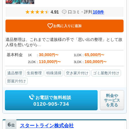
4.91
108
口コミ・評判
件
お気に入りに追加
遺品整理は、これまでご遺族様の手で「思い出の整理」として故
人様を想いながら...
基本料金
30,000
65,000
円〜
円〜
1K
1LDK
110,000
160,000
円〜
円〜
2LDK
3LDK
遺品整理
生前整理
特殊清掃
空き家片付け
ゴミ屋敷片付け
部屋片付け
料金や
お電話で無料相談
サービス
0120-905-734
を見る
6
位
スタートライン株式会社