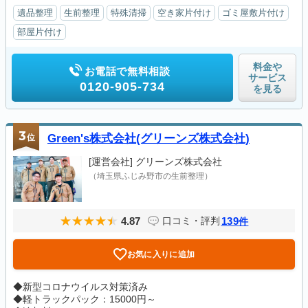
遺品整理
生前整理
特殊清掃
空き家片付け
ゴミ屋敷片付け
部屋片付け
料金や
お電話で無料相談
サービス
0120-905-734
を見る
3
位
Green's株式会社(グリーンズ株式会社)
[運営会社]
グリーンズ株式会社
（埼玉県ふじみ野市の生前整理）
4.87
139
口コミ・評判
件
お気に入りに追加
◆新型コロナウイルス対策済み
◆軽トラックパック：15000円～