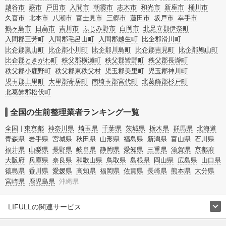
越谷市
蕨市
戸田市
入間市
朝霞市
志木市
和光市
新座市
桶川市
久喜市
北本市
八潮市
富士見市
三郷市
蓮田市
坂戸市
幸手市
鶴ヶ島市
日高市
吉川市
ふじみ野市
白岡市
北足立郡伊奈町
入間郡三芳町
入間郡毛呂山町
入間郡越生町
比企郡滑川町
比企郡嵐山町
比企郡小川町
比企郡川島町
比企郡吉見町
比企郡鳩山町
比企郡ときがわ町
秩父郡横瀬町
秩父郡皆野町
秩父郡長瀞町
秩父郡小鹿野町
秩父郡東秩父村
児玉郡美里町
児玉郡神川町
児玉郡上里町
大里郡寄居町
南埼玉郡宮代町
北葛飾郡杉戸町
北葛飾郡松伏町
全国の生前整理業者ランキング一覧
全国
東京都
神奈川県
埼玉県
千葉県
茨城県
栃木県
群馬県
北海道
青森県
岩手県
宮城県
秋田県
山形県
福島県
新潟県
富山県
石川県
福井県
山梨県
長野県
岐阜県
静岡県
愛知県
三重県
滋賀県
京都府
大阪府
兵庫県
奈良県
和歌山県
鳥取県
島根県
岡山県
広島県
山口県
徳島県
香川県
愛媛県
高知県
福岡県
佐賀県
長崎県
熊本県
大分県
宮崎県
鹿児島県
沖縄県
LIFULLの関連サービス
LIFULLのサービス