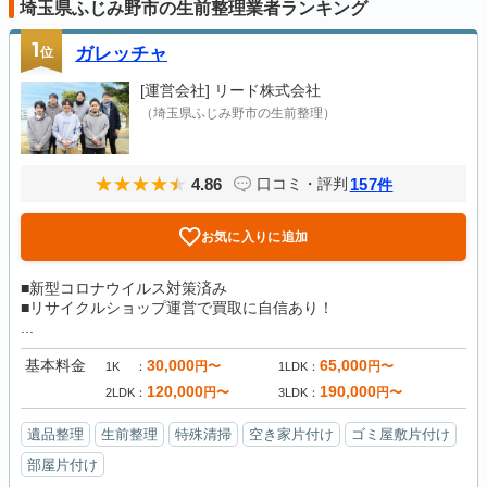
埼玉県ふじみ野市の生前整理業者ランキング
1
位
ガレッチャ
[運営会社]
リード株式会社
（埼玉県ふじみ野市の生前整理）
4.86
157
口コミ・評判
件
お気に入りに追加
■新型コロナウイルス対策済み
■リサイクルショップ運営で買取に自信あり！
...
基本料金
30,000
65,000
円〜
円〜
1K
1LDK
120,000
190,000
円〜
円〜
2LDK
3LDK
遺品整理
生前整理
特殊清掃
空き家片付け
ゴミ屋敷片付け
部屋片付け