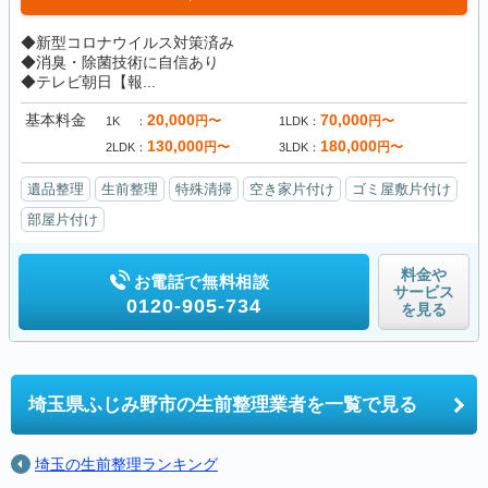
◆新型コロナウイルス対策済み
◆消臭・除菌技術に自信あり
◆テレビ朝日【報...
基本料金
20,000
70,000
円〜
円〜
1K
1LDK
130,000
180,000
円〜
円〜
2LDK
3LDK
遺品整理
生前整理
特殊清掃
空き家片付け
ゴミ屋敷片付け
部屋片付け
料金や
お電話で無料相談
サービス
0120-905-734
を見る
埼玉県ふじみ野市の
生前整理業者を一覧で見る
埼玉の生前整理ランキング