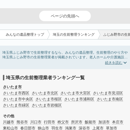
ページの先頭へ
みんなの遺品整理トップ
埼玉の生前整理ランキング
ふじみ野市の生
埼玉県ふじみ野市で生前整理するなら、みんなの遺品整理。生前整理のやり方や
埼玉県ふじみ野市の生前整理業者が掲載されています。老人ホームや介護施設入
居に伴う不用品の処分・回収・引き取りから、在宅介護の介護整理や福祉住環境
整理まで対応しています。埼玉県ふじみ野市の生前整理の料金相場情報だけで業
者を決められない場合は、不用品の買取や遺産・財産にかかわる相続相談などの
オプションサービスで絞り込み検索を利用してみましょう。
埼玉県の生前整理業者ランキング一覧
またお役立ち情報も豊富なので終活でエンディングノートの選び方や、整理整
頓・老前整理・生前整理のコツについてもチェックしてみてください。
さいたま市
さいたま市西区
さいたま市北区
さいたま市大宮区
さいたま市見沼区
さいたま市中央区
さいたま市桜区
さいたま市浦和区
さいたま市南区
さいたま市緑区
さいたま市岩槻区
その他
川越市
熊谷市
川口市
行田市
秩父市
所沢市
飯能市
加須市
本庄市
東松山市
春日部市
狭山市
羽生市
鴻巣市
深谷市
上尾市
草加市