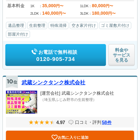
基本料金
35,000
80,000
円〜
円〜
1K
1LDK
140,000
180,000
円〜
円〜
2LDK
3LDK
遺品整理
生前整理
特殊清掃
空き家片付け
ゴミ屋敷片付け
部屋片付け
料金や
お電話で無料相談
サービス
0120-905-734
を見る
10
位
武蔵シンクタンク株式会社
[運営会社]
武蔵シンクタンク株式会社
（埼玉県ふじみ野市の生前整理）
4.97
58
口コミ・評判
件
お気に入りに追加