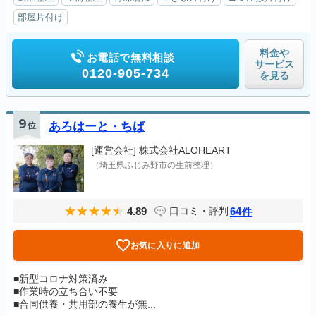
部屋片付け
料金や
お電話で無料相談
サービス
0120-905-734
を見る
9
位
あろはーと・ちば
[運営会社]
株式会社ALOHEART
（埼玉県ふじみ野市の生前整理）
4.89
64
口コミ・評判
件
お気に入りに追加
■新型コロナ対策済み
■作業時の立ち合い不要
■合同供養・共用部の養生が無...