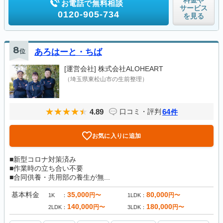
料金や
お電話で無料相談
サービス
0120-905-734
を見る
8
位
あろはーと・ちば
[運営会社]
株式会社ALOHEART
（埼玉県東松山市の生前整理）
4.89
64
口コミ・評判
件
お気に入りに追加
■新型コロナ対策済み
■作業時の立ち合い不要
■合同供養・共用部の養生が無...
基本料金
35,000
80,000
円〜
円〜
1K
1LDK
140,000
180,000
円〜
円〜
2LDK
3LDK