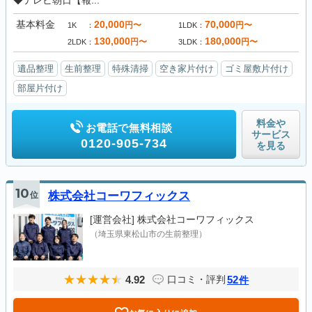
◆テレビ朝日【報...
基本料金
20,000
70,000
円〜
円〜
1K
1LDK
130,000
180,000
円〜
円〜
2LDK
3LDK
遺品整理
生前整理
特殊清掃
空き家片付け
ゴミ屋敷片付け
部屋片付け
料金や
お電話で無料相談
サービス
0120-905-734
を見る
10
位
株式会社コーワフィックス
[運営会社]
株式会社コーワフィックス
（埼玉県東松山市の生前整理）
4.92
52
口コミ・評判
件