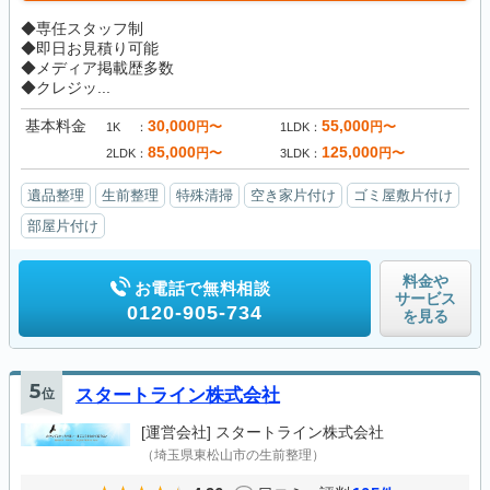
◆専任スタッフ制
◆即日お見積り可能
◆メディア掲載歴多数
◆クレジッ...
基本料金
30,000
55,000
円〜
円〜
1K
1LDK
85,000
125,000
円〜
円〜
2LDK
3LDK
遺品整理
生前整理
特殊清掃
空き家片付け
ゴミ屋敷片付け
部屋片付け
料金や
お電話で無料相談
サービス
0120-905-734
を見る
5
位
スタートライン株式会社
[運営会社]
スタートライン株式会社
（埼玉県東松山市の生前整理）