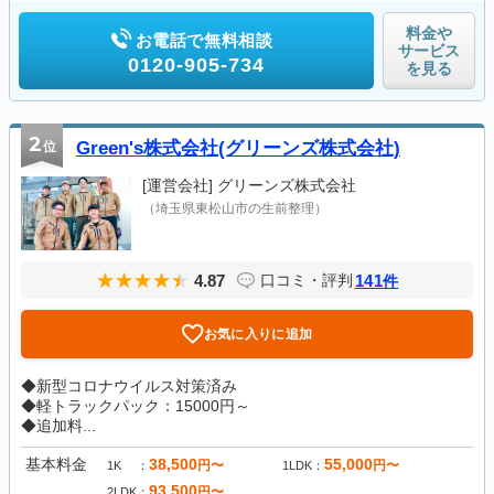
料金や
お電話で無料相談
サービス
0120-905-734
を見る
2
位
Green's株式会社(グリーンズ株式会社)
[運営会社]
グリーンズ株式会社
（埼玉県東松山市の生前整理）
4.87
141
口コミ・評判
件
お気に入りに追加
◆新型コロナウイルス対策済み
◆軽トラックパック：15000円～
◆追加料...
基本料金
38,500
55,000
円〜
円〜
1K
1LDK
93,500
円〜
2LDK