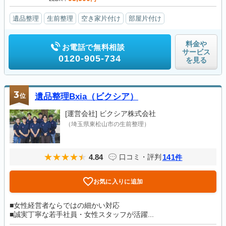
遺品整理
生前整理
空き家片付け
部屋片付け
料金や
お電話で無料相談
サービス
0120-905-734
を見る
3
位
遺品整理Bxia（ビクシア）
[運営会社]
ビクシア株式会社
（埼玉県東松山市の生前整理）
4.84
141
口コミ・評判
件
お気に入りに追加
■女性経営者ならではの細かい対応
■誠実丁寧な若手社員・女性スタッフが活躍...