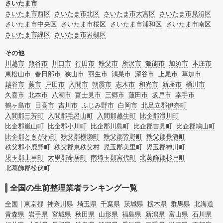
頓・老前整理・生前整理のコツについてもチェックしてみてください。
さいたま市
さいたま市西区
さいたま市北区
さいたま市大宮区
さいたま市見沼区
さいたま市中央区
さいたま市桜区
さいたま市浦和区
さいたま市南区
さいたま市緑区
さいたま市岩槻区
その他
川越市
熊谷市
川口市
行田市
秩父市
所沢市
飯能市
加須市
本庄市
東松山市
春日部市
狭山市
羽生市
鴻巣市
深谷市
上尾市
草加市
越谷市
蕨市
戸田市
入間市
朝霞市
志木市
和光市
新座市
桶川市
久喜市
北本市
八潮市
富士見市
三郷市
蓮田市
坂戸市
幸手市
鶴ヶ島市
日高市
吉川市
ふじみ野市
白岡市
北足立郡伊奈町
入間郡三芳町
入間郡毛呂山町
入間郡越生町
比企郡滑川町
比企郡嵐山町
比企郡小川町
比企郡川島町
比企郡吉見町
比企郡鳩山町
比企郡ときがわ町
秩父郡横瀬町
秩父郡皆野町
秩父郡長瀞町
秩父郡小鹿野町
秩父郡東秩父村
児玉郡美里町
児玉郡神川町
児玉郡上里町
大里郡寄居町
南埼玉郡宮代町
北葛飾郡杉戸町
北葛飾郡松伏町
全国の生前整理業者ランキング一覧
全国
東京都
神奈川県
埼玉県
千葉県
茨城県
栃木県
群馬県
北海道
青森県
岩手県
宮城県
秋田県
山形県
福島県
新潟県
富山県
石川県