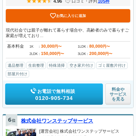
4.96
105
口コミ・評判
件
お気に入りに追加
現代社会では親子が離れて暮らす場合や、高齢者のみで暮らすご
家庭が増えており...
基本料金
30,000
80,000
円〜
円〜
1K
1LDK
150,000
200,000
円〜
円〜
2LDK
3LDK
遺品整理
生前整理
特殊清掃
空き家片付け
ゴミ屋敷片付け
部屋片付け
料金や
お電話で無料相談
サービス
0120-905-734
を見る
6
位
株式会社ワンステップサービス
[運営会社]
株式会社ワンステップサービス