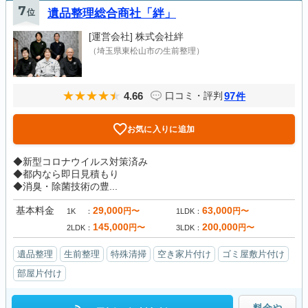
7
位
遺品整理総合商社「絆」
[運営会社]
株式会社絆
（埼玉県東松山市の生前整理）
4.66
97
口コミ・評判
件
お気に入りに追加
◆新型コロナウイルス対策済み
◆都内なら即日見積もり
◆消臭・除菌技術の豊...
基本料金
29,000
63,000
円〜
円〜
1K
1LDK
145,000
200,000
円〜
円〜
2LDK
3LDK
遺品整理
生前整理
特殊清掃
空き家片付け
ゴミ屋敷片付け
部屋片付け