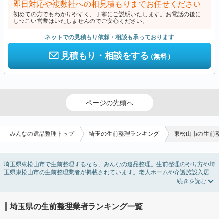
即日対応や複数社への相見積もりまでお任せください
初めての方でもわかりやすく、丁寧にご説明いたします。お電話の後に
しつこい営業はいたしませんのでご安心ください。
ネットでの見積もり依頼・相談も承っております
見積もり・相談をする
（無料）
ページの先頭へ
みんなの遺品整理トップ
埼玉の生前整理ランキング
東松山市の生前
埼玉県東松山市で生前整理するなら、みんなの遺品整理。生前整理のやり方や埼
玉県東松山市の生前整理業者が掲載されています。老人ホームや介護施設入居に
伴う不用品の処分・回収・引き取りから、在宅介護の介護整理や福祉住環境整理
まで対応しています。埼玉県東松山市の生前整理の料金相場情報だけで業者を決
められない場合は、不用品の買取や遺産・財産にかかわる相続相談などのオプシ
ョンサービスで絞り込み検索を利用してみましょう。
埼玉県の生前整理業者ランキング一覧
またお役立ち情報も豊富なので終活でエンディングノートの選び方や、整理整