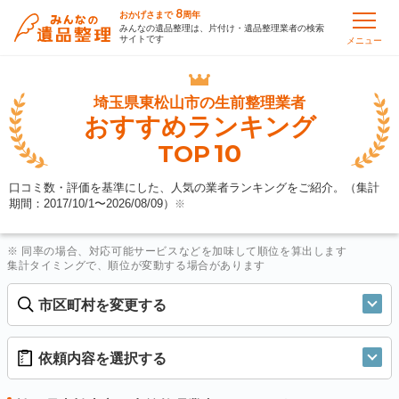
8
おかげさまで
周年
みんなの遺品整理は、片付け・遺品整理業者の検索
サイトです
メニュー
埼玉県東松山市の
生前整理業者
おすすめランキング
10
TOP
口コミ数・評価を基準にした、人気の業者ランキングをご紹介。（集計
期間：2017/10/1〜
2026/08/09
）
※
※ 同率の場合、対応可能サービスなどを加味して順位を算出します
集計タイミングで、順位が変動する場合があります
市区町村を変更する
依頼内容を選択する