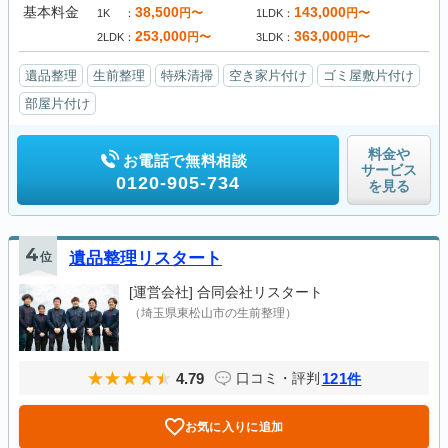
基本料金
38,500
143,000
円〜
円〜
1K
1LDK
253,000
363,000
円〜
円〜
2LDK
3LDK
遺品整理
生前整理
特殊清掃
空き家片付け
ゴミ屋敷片付け
部屋片付け
料金や
お電話で無料相談
サービス
0120-905-734
を見る
4
位
遺品整理リスタート
[運営会社]
合同会社リスタート
（埼玉県東松山市の生前整理）
4.79
121
口コミ・評判
件
お気に入りに追加