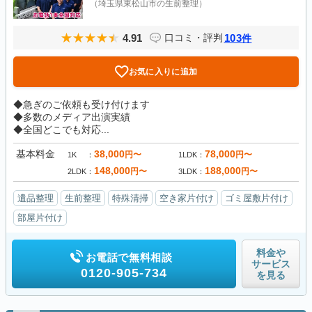
（埼玉県東松山市の生前整理）
4.91
103
口コミ・評判
件
お気に入りに追加
◆急ぎのご依頼も受け付けます
◆多数のメディア出演実績
◆全国どこでも対応...
基本料金
38,000
78,000
円〜
円〜
1K
1LDK
148,000
188,000
円〜
円〜
2LDK
3LDK
遺品整理
生前整理
特殊清掃
空き家片付け
ゴミ屋敷片付け
部屋片付け
料金や
お電話で無料相談
サービス
0120-905-734
を見る