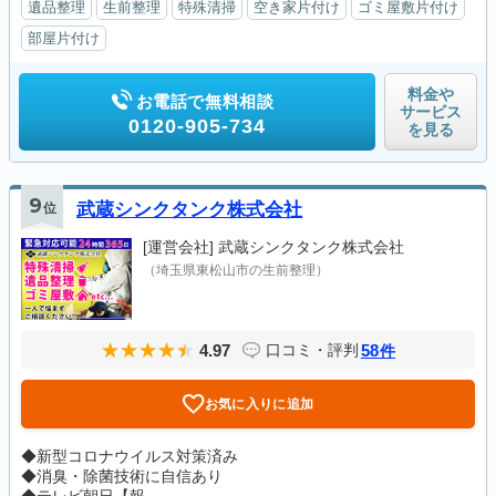
遺品整理
生前整理
特殊清掃
空き家片付け
ゴミ屋敷片付け
部屋片付け
料金や
お電話で無料相談
サービス
0120-905-734
を見る
9
位
武蔵シンクタンク株式会社
[運営会社]
武蔵シンクタンク株式会社
（埼玉県東松山市の生前整理）
4.97
58
口コミ・評判
件
お気に入りに追加
◆新型コロナウイルス対策済み
◆消臭・除菌技術に自信あり