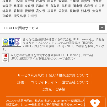
福井県
山梨県
長野県
岐阜県
静岡県
愛知県
三重県
滋賀県
京都府
大阪府
兵庫県
奈良県
和歌山県
鳥取県
島根県
岡山県
広島県
山口県
徳島県
香川県
愛媛県
高知県
福岡県
佐賀県
長崎県
熊本県
大分県
宮崎県
鹿児島県
沖縄県
LIFULLの関連サービス
LIFULLのサービス
みんなの遺品整理を運営する株式会社LIFULL seniorは、情報セ
不動産・住宅
引越し
老人ホーム
地方創生
ママの就労支援
キュリティマネジメントシステムの国際規格「ISO/IEC
不動産クラウドファンディング
遺品整理
老後の暮らし情報
27001」および国内規格「JIS Q 27001」の認証を取得していま
農業技術
す。
みんなの遺品整理を運営する株式会社LIFULL seniorは、株式会社
LIFULL HOME'Sのサービス
LIFULL(東証プライム市場上場)のグループ企業です。
不動産・住宅
マンション
一戸建て
注文住宅
リノベーション
不動産査定
マンション専門売却査定
不動産投資
アドバイザー
住まいの窓口
住宅ローン
住まいインデックス
プライスマップ
不動産アーカイブ
空き家バンク
家賃相場
不動産会社
まちむすび
サービス利用規約
個人情報保護方針について
不動産用語集
住まいのお役立ち情報
LIFULL HOME'S PRESS
DIY Mag
アプリ
不動産データ
不動産転職
評価・口コミガイドライン
運営会社について
ご意見・ご要望
みんなの遺品整理は、株式会社LIFULL seniorが一般財団法人遺品整理士
0
認定協会、および一般社団法人事件現場特殊清掃センターと共同でサービ