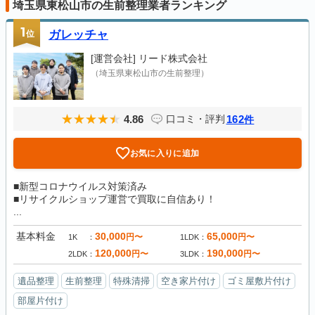
埼玉県東松山市の生前整理業者ランキング
1
位
ガレッチャ
[運営会社]
リード株式会社
（埼玉県東松山市の生前整理）
4.86
162
口コミ・評判
件
お気に入りに追加
■新型コロナウイルス対策済み
■リサイクルショップ運営で買取に自信あり！
...
基本料金
30,000
65,000
円〜
円〜
1K
1LDK
120,000
190,000
円〜
円〜
2LDK
3LDK
遺品整理
生前整理
特殊清掃
空き家片付け
ゴミ屋敷片付け
部屋片付け