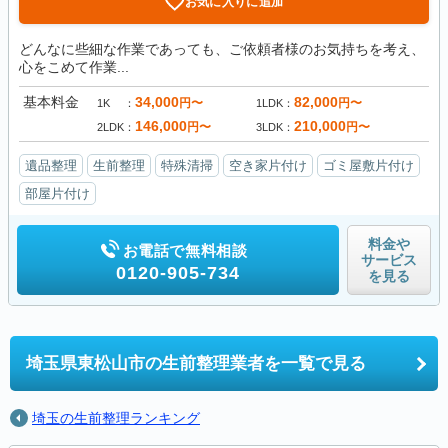
お気に入りに追加
どんなに些細な作業であっても、ご依頼者様のお気持ちを考え、
心をこめて作業...
基本料金
34,000
82,000
円〜
円〜
1K
1LDK
146,000
210,000
円〜
円〜
2LDK
3LDK
遺品整理
生前整理
特殊清掃
空き家片付け
ゴミ屋敷片付け
部屋片付け
料金や
お電話で無料相談
サービス
0120-905-734
を見る
埼玉県東松山市の
生前整理業者を一覧で見る
埼玉の生前整理ランキング