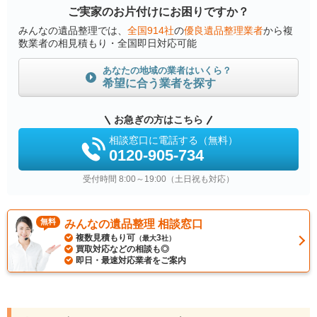
ご実家のお片付けにお困りですか？
みんなの遺品整理では、
全国914社
の
優良遺品整理業者
から複
数業者の相見積もり・全国即日対応可能
あなたの地域の業者はいくら？
希望に合う業者を探す
お急ぎの方はこちら
相談窓口に電話する（無料）
0120-905-734
受付時間 8:00～19:00（土日祝も対応）
無料
みんなの遺品整理 相談窓口
複数見積もり可
3
（最大
社）
買取対応などの相談も◎
即日・最速対応業者をご案内