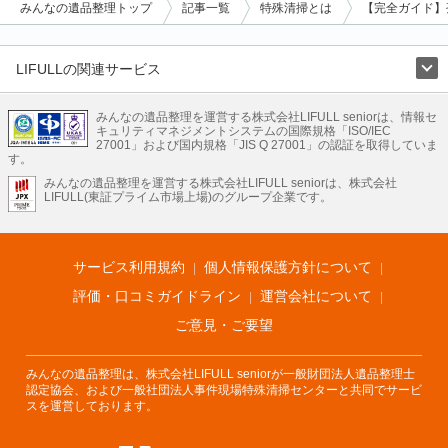
みんなの遺品整理トップ
記事一覧
特殊清掃とは
【完全ガイド】
LIFULLの関連サービス
LIFULLのサービス
みんなの遺品整理を運営する株式会社LIFULL seniorは、情報セ
不動産・住宅
引越し
老人ホーム
地方創生
ママの就労支援
キュリティマネジメントシステムの国際規格「ISO/IEC
不動産クラウドファンディング
遺品整理
老後の暮らし情報
27001」および国内規格「JIS Q 27001」の認証を取得していま
農業技術
す。
みんなの遺品整理を運営する株式会社LIFULL seniorは、株式会社
LIFULL HOME'Sのサービス
LIFULL(東証プライム市場上場)のグループ企業です。
不動産・住宅
マンション
一戸建て
注文住宅
リノベーション
不動産査定
マンション専門売却査定
不動産投資
アドバイザー
住まいの窓口
住宅ローン
住まいインデックス
プライスマップ
不動産アーカイブ
空き家バンク
家賃相場
不動産会社
まちむすび
サービス利用規約
個人情報保護方針について
不動産用語集
住まいのお役立ち情報
LIFULL HOME'S PRESS
DIY Mag
アプリ
不動産データ
不動産転職
評価・口コミガイドライン
運営会社について
ご意見・ご要望
みんなの遺品整理は、株式会社LIFULL seniorが一般財団法人遺品整理士
認定協会、および一般社団法人事件現場特殊清掃センターと共同でサービ
スを運営しております。