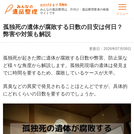
8
おかげさまで
周年
みんなの遺品整理は、片付け・遺品整理業者の検索
サイトです
メニュー
孤独死の遺体が腐敗する日数の目安は何日？
弊害や対策も解説
更新日：
2026年07月09日
孤独死が起きた際に遺体が腐敗する日数や弊害、防止策な
ど様々な角度から解説します。孤独死現場の遺体は発見ま
でに時間を要するため、腐敗しているケースが大半。
異臭などの異変で発見されることほとんどですが、具体的
にどれくらいの日数を要するのでしょうか。