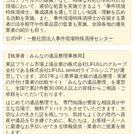
コロナウイルスの除菌」など、特殊な対応が求められる
現場において、適切な処置を実施できるよう「事件現場
特殊清掃士」養成講座を通して正しい知識・理解を広め
る活動を実施。また、事件現場特殊清掃士が在籍する業
者の法令順守や作業品質の監査も実施。全国各地の優良
業者の紹介も担う。
公式HP：
一般社団法人事件現場特殊清掃センター
【執筆者：みんなの遺品整理事務局】
東証プライム市場上場企業の株式会社LIFULLのグループ
会社である株式会社LIFULL senior(ライフルシニア)が運
営しています。2017年より業界最大級の遺品整理・実家
の片付け業者の比較サイト「みんなの遺品整理」を運営
し、全国で累計件数30,000人以上の皆様からご相談・ご
依頼をいただいております。
はじめての遺品整理でも、専門知識が豊富な相談員が中
立な立場で、無料アドバイスをさせていただきます。大
切な人の生きた証を残しつつ、気持ちよく次の世代へ資
産や遺品を引き継ぐために、私たちは、お客様一人一人
に最適なお手伝いができる情報提供・業者のご提案を致
します。