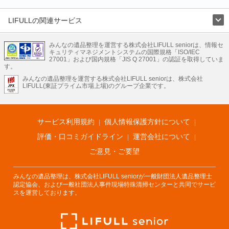
LIFULLの関連サービス
LIFULLのサービス
みんなの遺品整理を運営する株式会社LIFULL seniorは、情報セ
不動産・住宅
引越し
老人ホーム
地方創生
ママの就労支援
キュリティマネジメントシステムの国際規格「ISO/IEC
不動産クラウドファンディング
遺品整理
老後の暮らし情報
27001」および国内規格「JIS Q 27001」の認証を取得していま
農業技術
す。
みんなの遺品整理を運営する株式会社LIFULL seniorは、株式会社
LIFULL HOME'Sのサービス
LIFULL(東証プライム市場上場)のグループ企業です。
不動産・住宅
マンション
一戸建て
注文住宅
リノベーション
不動産査定
マンション専門売却査定
不動産投資
アドバイザー
住まいの窓口
住宅ローン
住まいインデックス
プライスマップ
不動産アーカイブ
空き家バンク
家賃相場
不動産会社
まちむすび
サービス利用規約
個人情報保護方針について
不動産用語集
住まいのお役立ち情報
LIFULL HOME'S PRESS
DIY Mag
アプリ
不動産データ
不動産転職
評価・口コミガイドライン
運営会社について
ご意見・ご要望
みんなの遺品整理は、株式会社LIFULL seniorが一般財団法人遺品整理士
認定協会、および一般社団法人事件現場特殊清掃センターと共同でサービ
スを運営しております。