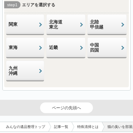
step1
エリアを選択する
北海道
北陸
関東
東北
甲信越
中国
東海
近畿
四国
九州
沖縄
ページの先頭へ
みんなの遺品整理トップ
記事一覧
特殊清掃とは
猫の臭いを部屋