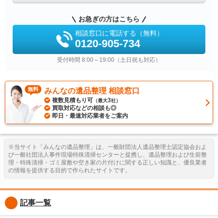
お急ぎの方はこちら
相談窓口に電話する（無料）
0120-905-734
受付時間 8:00～19:00（土日祝も対応）
無料
みんなの遺品整理 相談窓口
複数見積もり可
3
（最大
社）
買取対応などの相談も◎
即日・最速対応業者をご案内
※当サイト「みんなの遺品整理」は、一般財団法人遺品整理士認定協会およ
び一般社団法人事件現場特殊清掃センターと提携し、遺品整理および生前整
理・特殊清掃・ゴミ屋敷や空き家の片付けに関する正しい知識と、優良業者
の情報を提供する目的で作られたサイトです。
記事一覧