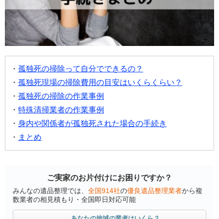
孤独死の掃除って自分でできるの？
孤独死現場の掃除費用の目安はいくらくらい？
孤独死の掃除の作業事例
特殊清掃業者の作業事例
身内や関係者が孤独死された場合の手続き
まとめ
ご実家のお片付けにお困りですか？
みんなの遺品整理では、
全国914社
の
優良遺品整理業者
から複
数業者の相見積もり・全国即日対応可能
あなたの地域の業者はいくら？