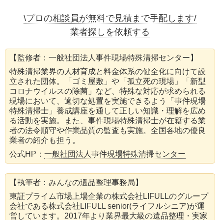
\プロの相談員が無料で見積まで手配します/
業者探しを依頼する
【監修者：一般社団法人事件現場特殊清掃センター】
特殊清掃業界の人材育成と料金体系の健全化に向けて設
立された団体。「ゴミ屋敷」や「孤立死の現場」「新型
コロナウイルスの除菌」など、特殊な対応が求められる
現場において、適切な処置を実施できるよう「事件現場
特殊清掃士」養成講座を通して正しい知識・理解を広め
る活動を実施。また、事件現場特殊清掃士が在籍する業
者の法令順守や作業品質の監査も実施。全国各地の優良
業者の紹介も担う。
公式HP：
一般社団法人事件現場特殊清掃センター
【執筆者：みんなの遺品整理事務局】
東証プライム市場上場企業の株式会社LIFULLのグループ
会社である株式会社LIFULL senior(ライフルシニア)が運
営しています。2017年より業界最大級の遺品整理・実家