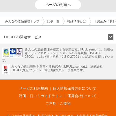
ページの先頭へ
みんなの遺品整理トップ
記事一覧
特殊清掃とは
【完全ガイド】
LIFULLの関連サービス
LIFULLのサービス
みんなの遺品整理を運営する株式会社LIFULL seniorは、情報セ
不動産・住宅
引越し
老人ホーム
地方創生
ママの就労支援
キュリティマネジメントシステムの国際規格「ISO/IEC
不動産クラウドファンディング
遺品整理
老後の暮らし情報
27001」および国内規格「JIS Q 27001」の認証を取得していま
農業技術
す。
みんなの遺品整理を運営する株式会社LIFULL seniorは、株式会社
LIFULL HOME'Sのサービス
LIFULL(東証プライム市場上場)のグループ企業です。
不動産・住宅
マンション
一戸建て
注文住宅
リノベーション
不動産査定
マンション専門売却査定
不動産投資
アドバイザー
住まいの窓口
住宅ローン
住まいインデックス
プライスマップ
不動産アーカイブ
空き家バンク
家賃相場
不動産会社
まちむすび
サービス利用規約
個人情報保護方針について
不動産用語集
住まいのお役立ち情報
LIFULL HOME'S PRESS
DIY Mag
アプリ
不動産データ
不動産転職
評価・口コミガイドライン
運営会社について
ご意見・ご要望
みんなの遺品整理は、株式会社LIFULL seniorが一般財団法人遺品整理士