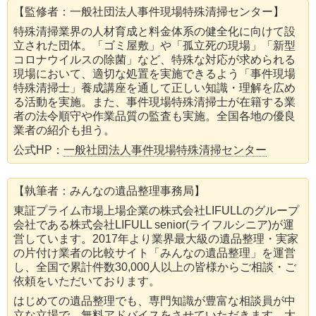
【監修者：一般社団法人事件現場特殊清掃センター】
特殊清掃業界の人材育成と料金体系の健全化に向けて設
立された団体。「ゴミ屋敷」や「孤立死の現場」「新型
コロナウイルスの除菌」など、特殊な対応が求められる
現場において、適切な処置を実施できるよう「事件現場
特殊清掃士」養成講座を通して正しい知識・理解を広め
る活動を実施。また、事件現場特殊清掃士が在籍する業
者の法令順守や作業品質の監査も実施。全国各地の優良
業者の紹介も担う。
公式HP：
一般社団法人事件現場特殊清掃センター
【執筆者：みんなの遺品整理事務局】
東証プライム市場上場企業の株式会社LIFULLのグループ
会社である株式会社LIFULL senior(ライフルシニア)が運
営しています。2017年より業界最大級の遺品整理・実家
の片付け業者の比較サイト「みんなの遺品整理」を運営
し、全国で累計件数30,000人以上の皆様からご相談・ご
依頼をいただいております。
はじめての遺品整理でも、専門知識が豊富な相談員が中
立な立場で、無料アドバイスをさせていただきます。大