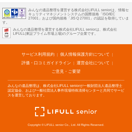
LIFULLのサービス
みんなの遺品整理を運営する株式会社LIFULL seniorは、情報セ
不動産・住宅
引越し
老人ホーム
地方創生
ママの就労支援
キュリティマネジメントシステムの国際規格「ISO/IEC
不動産クラウドファンディング
遺品整理
老後の暮らし情報
27001」および国内規格「JIS Q 27001」の認証を取得していま
農業技術
す。
みんなの遺品整理を運営する株式会社LIFULL seniorは、株式会社
LIFULL HOME'Sのサービス
LIFULL(東証プライム市場上場)のグループ企業です。
不動産・住宅
マンション
一戸建て
注文住宅
リノベーション
不動産査定
マンション専門売却査定
不動産投資
アドバイザー
住まいの窓口
住宅ローン
住まいインデックス
プライスマップ
不動産アーカイブ
空き家バンク
家賃相場
不動産会社
まちむすび
サービス利用規約
個人情報保護方針について
不動産用語集
住まいのお役立ち情報
LIFULL HOME'S PRESS
DIY Mag
アプリ
不動産データ
不動産転職
評価・口コミガイドライン
運営会社について
ご意見・ご要望
みんなの遺品整理は、株式会社LIFULL seniorが一般財団法人遺品整理士
認定協会、および一般社団法人事件現場特殊清掃センターと共同でサービ
スを運営しております。
Copyright © LIFULL senior Co., Ltd. All Rights Reserved.