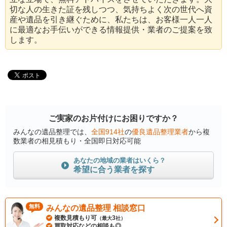
切な人の生きた証を残しつつ、気持ちよく次の世代へ資
産や遺品を引き継ぐために、私たちは、お客様一人一人
に最適なお手伝いができる情報提供・業者のご提案を致
します。
ご実家のお片付けにお困りですか？
みんなの遺品整理では、
全国914社
の
優良遺品整理業者
から複
数業者の相見積もり・全国即日対応可能
あなたの地域の業者はいくら？
希望に合う業者を探す
無料
みんなの遺品整理 相談窓口
複数見積もり可
3
（最大
社）
買取対応などの相談も◎