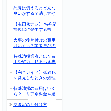
死臭は例えるとどんな
臭いがする？消し方や
【虫画像ナシ】 特殊清
掃現場に発生する害
火事の後片付けの費用
はいくら？業者選びの
特殊清掃業者とは？費
用や魅力、頼るべき専
【完全ガイド】孤独死
を発見したときの処理
特殊清掃の費用はいく
ら？エリア別料金や過
空き家の片付け方