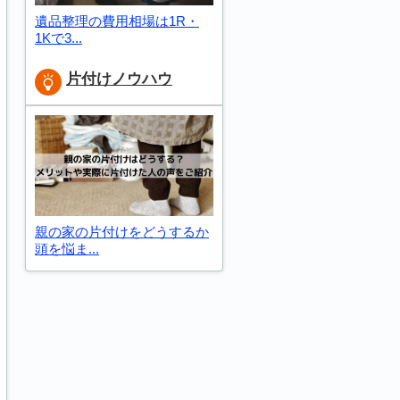
遺品整理の費用相場は1R・
1Kで3...
片付けノウハウ
親の家の片付けをどうするか
頭を悩ま...