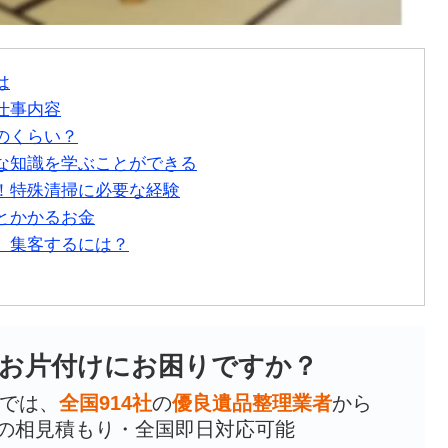
は
仕事内容
のくらい？
な知識を学ぶことができる
！特殊清掃に必要な経験
とかかるお金
、集客するには？
お片付けにお困りですか？
では、
全国914社
の
優良遺品整理業者
から
の相見積もり・全国即日対応可能