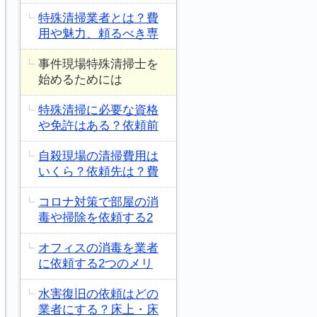
特殊清掃業者とは？費
用や魅力、頼るべき専
事件現場特殊清掃士を
始めるためには
特殊清掃に必要な資格
や免許はある？依頼前
自殺現場の清掃費用は
いくら？依頼先は？費
コロナ対策で部屋の消
毒や掃除を依頼する2
オフィスの消毒を業者
に依頼する2つのメリ
水害復旧の依頼はどの
業者にする？床上・床