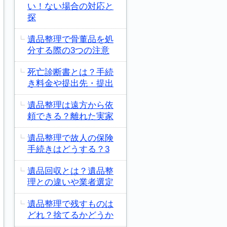
い！ない場合の対応と
探
遺品整理で骨董品を処
分する際の3つの注意
死亡診断書とは？手続
き料金や提出先・提出
遺品整理は遠方から依
頼できる？離れた実家
遺品整理で故人の保険
手続きはどうする？3
遺品回収とは？遺品整
理との違いや業者選定
遺品整理で残すものは
どれ？捨てるかどうか