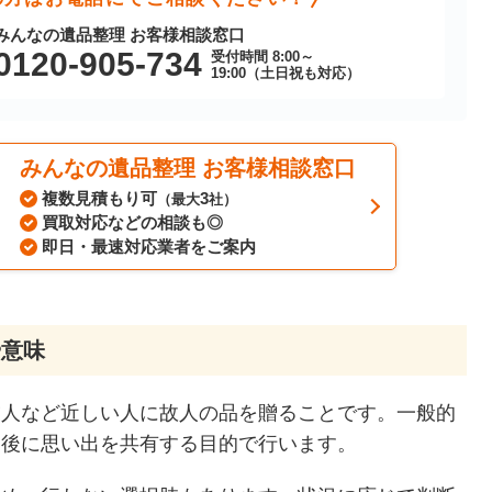
みんなの遺品整理 お客様相談窓口
0120-905-734
受付時間 8:00～
19:00（土日祝も対応）
みんなの遺品整理 お客様相談窓口
複数見積もり可
3
（最大
社）
買取対応などの相談も◎
即日・最速対応業者をご案内
や意味
友人など近しい人に故人の品を贈ることです。一般的
た後に思い出を共有する目的で行います。