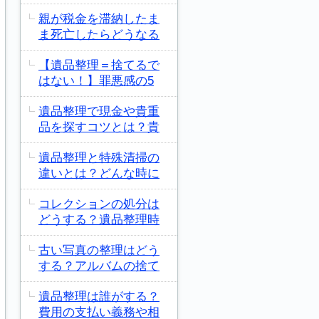
親が税金を滞納したま
ま死亡したらどうなる
【遺品整理＝捨てるで
はない！】罪悪感の5
遺品整理で現金や貴重
品を探すコツとは？貴
遺品整理と特殊清掃の
違いとは？どんな時に
コレクションの処分は
どうする？遺品整理時
古い写真の整理はどう
する？アルバムの捨て
遺品整理は誰がする？
費用の支払い義務や相