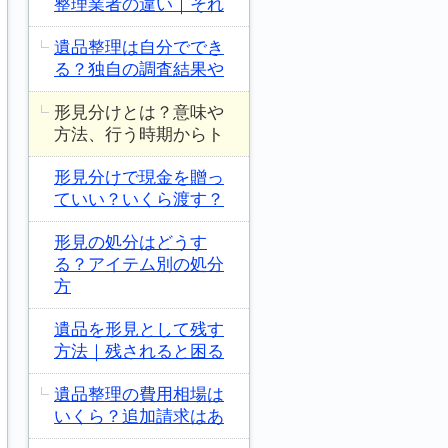
整理業者の違い｜それ
遺品整理は自分ででき
る？独自の調査結果や
形見分けとは？意味や
方法、行う時期からト
形見分けで現金を贈っ
ていい？いくら渡す？
形見の処分はどうす
る？アイテム別の処分
方
遺品を形見として残す
方法｜残されると困る
遺品整理の費用相場は
いくら？追加請求はあ