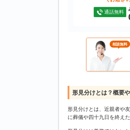
通話無料
相談無料
形見分けとは？概要
形見分けとは、近親者や
に葬儀や四十九日を終え