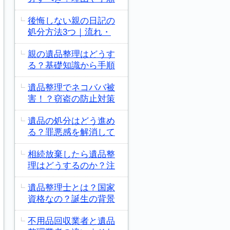
後悔しない親の日記の
処分方法3つ｜流れ・
親の遺品整理はどうす
る？基礎知識から手順
遺品整理でネコババ被
害！？窃盗の防止対策
遺品の処分はどう進め
る？罪悪感を解消して
相続放棄したら遺品整
理はどうするのか？注
遺品整理士とは？国家
資格なの？誕生の背景
不用品回収業者と遺品