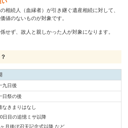
違い
人の相続人（血縁者）が引き継ぐ遺産相続に対して、
産価値のないものが対象です。
関係せず、故人と親しかった人が対象になります。
つ？
期
十九日後
十日祭の後
確なきまりはなし
30日目の追憶ミサ以降
1ヶ月後ぼ召天記念式以降 など