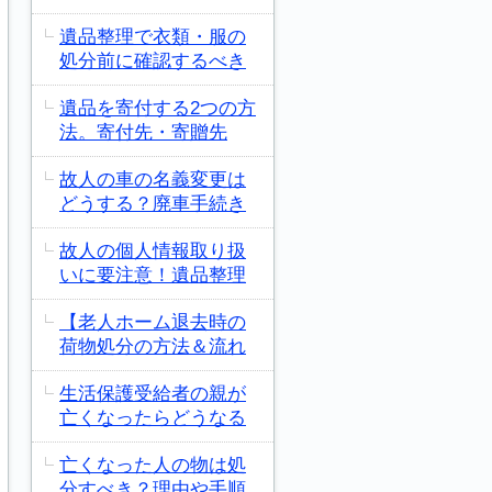
遺品整理で衣類・服の
処分前に確認するべき
遺品を寄付する2つの方
法。寄付先・寄贈先
故人の車の名義変更は
どうする？廃車手続き
故人の個人情報取り扱
いに要注意！遺品整理
【老人ホーム退去時の
荷物処分の方法＆流れ
生活保護受給者の親が
亡くなったらどうなる
亡くなった人の物は処
分すべき？理由や手順