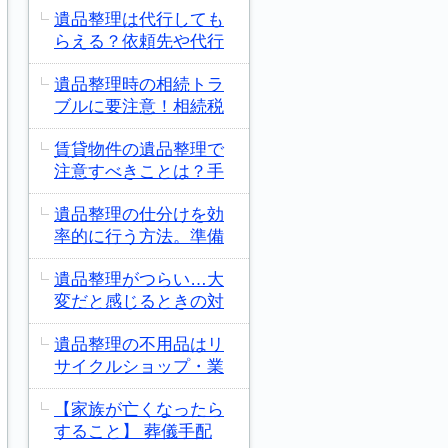
遺品整理は代行しても
らえる？依頼先や代行
遺品整理時の相続トラ
ブルに要注意！相続税
賃貸物件の遺品整理で
注意すべきことは？手
遺品整理の仕分けを効
率的に行う方法。準備
遺品整理がつらい…大
変だと感じるときの対
遺品整理の不用品はリ
サイクルショップ・業
【家族が亡くなったら
すること】 葬儀手配