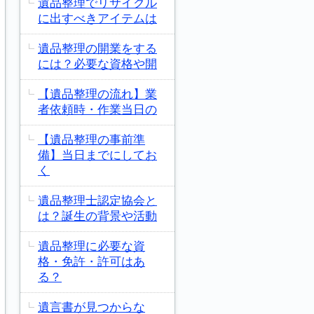
遺品整理でリサイクル
に出すべきアイテムは
遺品整理の開業をする
には？必要な資格や開
【遺品整理の流れ】業
者依頼時・作業当日の
【遺品整理の事前準
備】当日までにしてお
く
遺品整理士認定協会と
は？誕生の背景や活動
遺品整理に必要な資
格・免許・許可はあ
る？
遺言書が見つからな