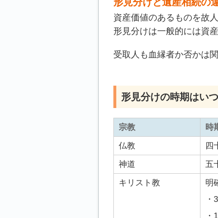
形見分けと遺産相続の
資産価値のあるものを故
形見分けは一般的には資
受取人も血縁者か否かは
形見分けの時期はい
宗教
時
仏教
四
神道
五
キリスト教
明
・
・