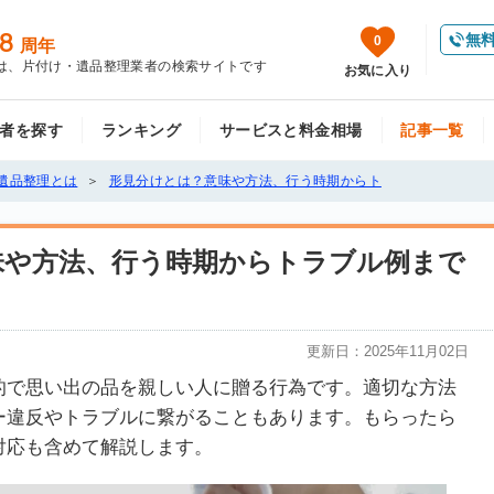
8
無
0
周年
は、片付け・遺品整理業者の検索サイトです
お気に入り
者を探す
ランキング
サービスと料金相場
記事一覧
遺品整理とは
形見分けとは？意味や方法、行う時期からト
味や方法、行う時期からトラブル例まで
更新日：
2025年11月02日
的で思い出の品を親しい人に贈る行為です。適切な方法
ー違反やトラブルに繋がることもあります。もらったら
対応も含めて解説します。