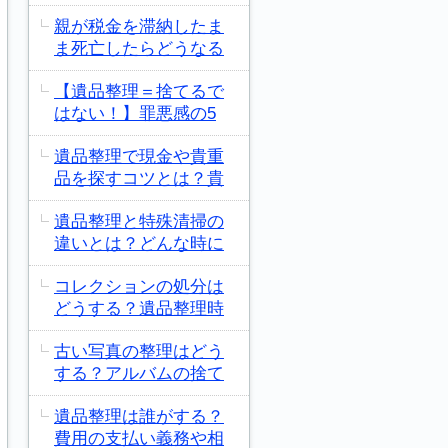
親が税金を滞納したま
ま死亡したらどうなる
【遺品整理＝捨てるで
はない！】罪悪感の5
遺品整理で現金や貴重
品を探すコツとは？貴
遺品整理と特殊清掃の
違いとは？どんな時に
コレクションの処分は
どうする？遺品整理時
古い写真の整理はどう
する？アルバムの捨て
遺品整理は誰がする？
費用の支払い義務や相