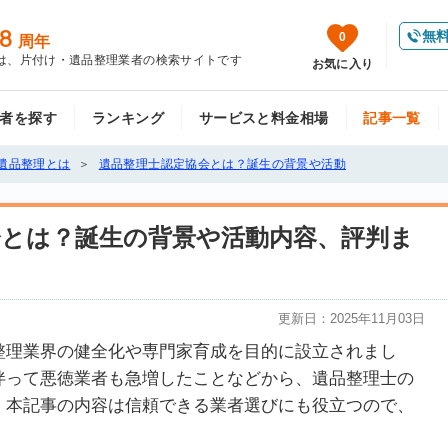
8
無
0
周年
は、片付け・遺品整理業者の検索サイトです
お気に入り
者を探す
ランキング
サービスと料金相場
記事一覧
遺品整理とは
遺品整理士認定協会とは？誕生の背景や活動
会とは？誕生の背景や活動内容、評判ま
更新日：
2025年11月03日
整理業界の健全化や専門家育成を目的に設立されまし
伴って悪徳業者も急増したことなどから、遺品整理士の
。本記事の内容は信頼できる業者選びにも役立つので、