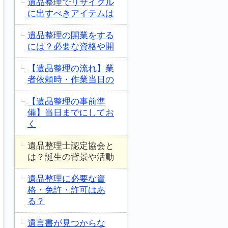
遺品整理でリサイクル
に出すべきアイテムは
遺品整理の開業をする
には？必要な資格や開
【遺品整理の流れ】業
者依頼時・作業当日の
【遺品整理の事前準
備】当日までにしてお
く
遺品整理士認定協会と
は？誕生の背景や活動
遺品整理に必要な資
格・免許・許可はあ
る？
遺言書が見つからな