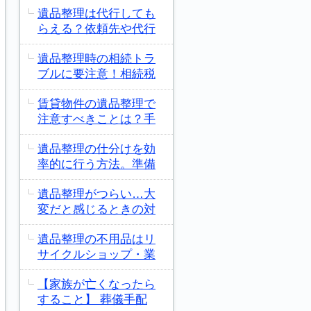
遺品整理は代行しても
らえる？依頼先や代行
遺品整理時の相続トラ
ブルに要注意！相続税
賃貸物件の遺品整理で
注意すべきことは？手
遺品整理の仕分けを効
率的に行う方法。準備
遺品整理がつらい…大
変だと感じるときの対
遺品整理の不用品はリ
サイクルショップ・業
【家族が亡くなったら
すること】 葬儀手配