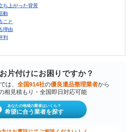
立ち上がった背景
活動
ること
る理由
評判
お片付けにお困りですか？
では、
全国914社
の
優良遺品整理業者
から
の相見積もり・全国即日対応可能
あなたの地域の業者はいくら？
希望に合う業者を探す
の方はお電話にてご相談ください！