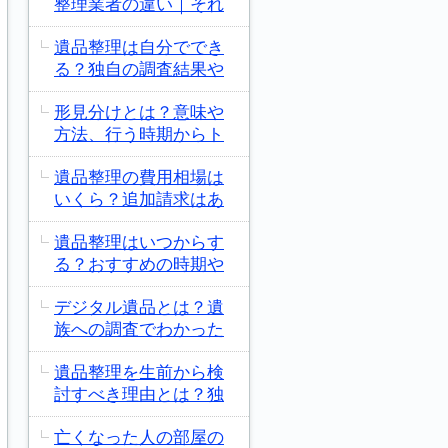
整理業者の違い｜それ
遺品整理は自分ででき
る？独自の調査結果や
形見分けとは？意味や
方法、行う時期からト
遺品整理の費用相場は
いくら？追加請求はあ
遺品整理はいつからす
る？おすすめの時期や
デジタル遺品とは？遺
族への調査でわかった
遺品整理を生前から検
討すべき理由とは？独
亡くなった人の部屋の