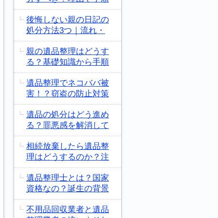
後悔しない親の日記の
処分方法3つ｜流れ・
親の遺品整理はどうす
る？基礎知識から手順
遺品整理でネコババ被
害！？窃盗の防止対策
遺品の処分はどう進め
る？罪悪感を解消して
相続放棄したら遺品整
理はどうするのか？注
遺品整理士とは？国家
資格なの？誕生の背景
不用品回収業者と遺品