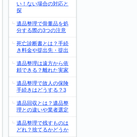
い！ない場合の対応と
探
遺品整理で骨董品を処
分する際の3つの注意
死亡診断書とは？手続
き料金や提出先・提出
遺品整理は遠方から依
頼できる？離れた実家
遺品整理で故人の保険
手続きはどうする？3
遺品回収とは？遺品整
理との違いや業者選定
遺品整理で残すものは
どれ？捨てるかどうか