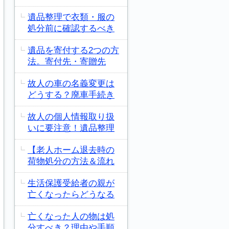
遺品整理で衣類・服の
処分前に確認するべき
遺品を寄付する2つの方
法。寄付先・寄贈先
故人の車の名義変更は
どうする？廃車手続き
故人の個人情報取り扱
いに要注意！遺品整理
【老人ホーム退去時の
荷物処分の方法＆流れ
生活保護受給者の親が
亡くなったらどうなる
亡くなった人の物は処
分すべき？理由や手順