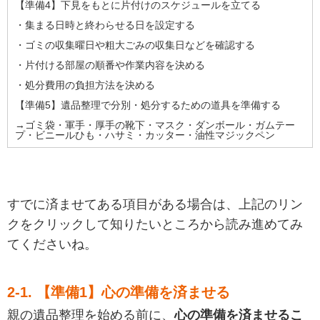
【準備4】下見をもとに片付けのスケジュールを立てる
・集まる日時と終わらせる日を設定する
・ゴミの収集曜日や粗大ごみの収集日などを確認する
・片付ける部屋の順番や作業内容を決める
・処分費用の負担方法を決める
【準備5】遺品整理で分別・処分するための道具を準備する
→ゴミ袋・軍手・厚手の靴下・マスク・ダンボール・ガムテー
プ・ビニールひも・ハサミ・カッター・油性マジックペン
すでに済ませてある項目がある場合は、上記のリン
クをクリックして知りたいところから読み進めてみ
てくださいね。
2-1. 【準備1】心の準備を済ませる
親の遺品整理を始める前に、
心の準備を済ませるこ