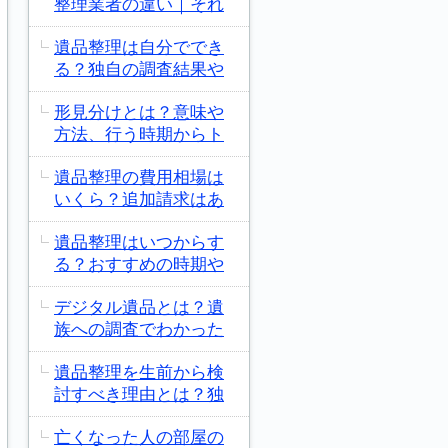
整理業者の違い｜それ
遺品整理は自分ででき
る？独自の調査結果や
形見分けとは？意味や
方法、行う時期からト
遺品整理の費用相場は
いくら？追加請求はあ
遺品整理はいつからす
る？おすすめの時期や
デジタル遺品とは？遺
族への調査でわかった
遺品整理を生前から検
討すべき理由とは？独
亡くなった人の部屋の