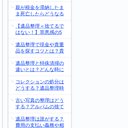
親が税金を滞納したま
ま死亡したらどうなる
【遺品整理＝捨てるで
はない！】罪悪感の5
遺品整理で現金や貴重
品を探すコツとは？貴
遺品整理と特殊清掃の
違いとは？どんな時に
コレクションの処分は
どうする？遺品整理時
古い写真の整理はどう
する？アルバムの捨て
遺品整理は誰がする？
費用の支払い義務や相