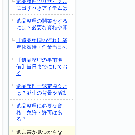
遺品整理でリサイクル
に出すべきアイテムは
遺品整理の開業をする
には？必要な資格や開
【遺品整理の流れ】業
者依頼時・作業当日の
【遺品整理の事前準
備】当日までにしてお
く
遺品整理士認定協会と
は？誕生の背景や活動
遺品整理に必要な資
格・免許・許可はあ
る？
遺言書が見つからな