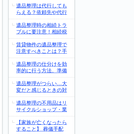
遺品整理は代行しても
らえる？依頼先や代行
遺品整理時の相続トラ
ブルに要注意！相続税
賃貸物件の遺品整理で
注意すべきことは？手
遺品整理の仕分けを効
率的に行う方法。準備
遺品整理がつらい…大
変だと感じるときの対
遺品整理の不用品はリ
サイクルショップ・業
【家族が亡くなったら
すること】 葬儀手配