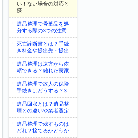
い！ない場合の対応と
探
遺品整理で骨董品を処
分する際の3つの注意
死亡診断書とは？手続
き料金や提出先・提出
遺品整理は遠方から依
頼できる？離れた実家
遺品整理で故人の保険
手続きはどうする？3
遺品回収とは？遺品整
理との違いや業者選定
遺品整理で残すものは
どれ？捨てるかどうか