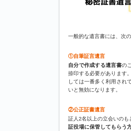
一般的な遺言書には、次
①自筆証言遺言
自分で作成する遺言書
の
捺印する必要があります
しては一番多く利用され
いと無効になります。
②公正証書遺言
証人2名以上の立会いのも
証役場に保管してもらう