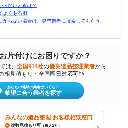
からないときは？
てよくある例
つからない場合は、専門業者に捜索してもらう
お片付けにお困りですか？
では、
全国914社
の
優良遺品整理業者
から
の相見積もり・全国即日対応可能
あなたの地域の業者はいくら？
希望に合う業者を探す
みんなの遺品整理 お客様相談窓口
複数見積もり可
3
（最大
社）