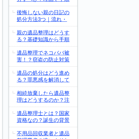
後悔しない親の日記の
処分方法3つ｜流れ・
親の遺品整理はどうす
る？基礎知識から手順
遺品整理でネコババ被
害！？窃盗の防止対策
遺品の処分はどう進め
る？罪悪感を解消して
相続放棄したら遺品整
理はどうするのか？注
遺品整理士とは？国家
資格なの？誕生の背景
不用品回収業者と遺品