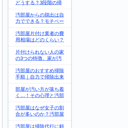
どうする？3段階の掃
汚部屋からの脱出は自
力でできる？モチベー
汚部屋片付け業者の費
用相場はどのくらい？
片付けられない人の家
の3つの特徴。家が汚
汚部屋のおすすめ掃除
手順｜自力で掃除出来
部屋が汚い方が落ち着
く…！その心理と汚部
汚部屋はなぜ女子の割
合が多いのか？汚部屋
汚部屋は掃除代行に頼