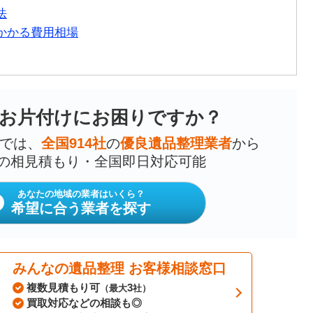
法
かかる費用相場
お片付けにお困りですか？
では、
全国914社
の
優良遺品整理業者
から
の相見積もり・全国即日対応可能
あなたの地域の業者はいくら？
希望に合う業者を探す
みんなの遺品整理 お客様相談窓口
複数見積もり可
3
（最大
社）
買取対応などの相談も◎