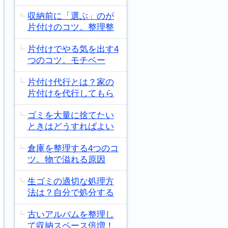
収納前に「選ぶ」のが
片付けのコツ。整理整
片付けでやる気を出す4
つのコツ。モチベー
片付け代行とは？家の
片付けを代行してもら
ゴミを大量に捨てたい
ときはどうすればよい
倉庫を整理する4つのコ
ツ。物で溢れる原因
生ゴミの適切な処理方
法は？自分で処分する
古いアルバムを整理し
て収納スペース倍増！