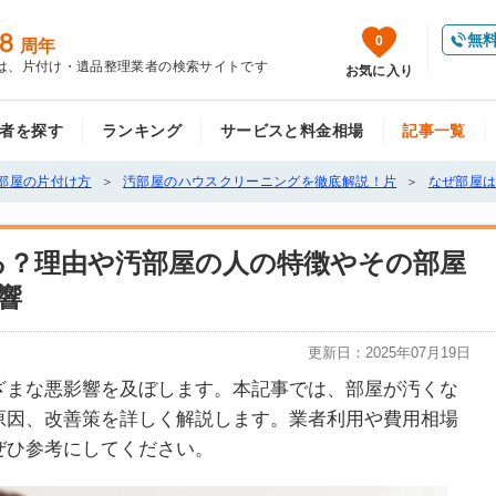
8
無
0
周年
は、片付け・遺品整理業者の検索サイトです
お気に入り
者を探す
ランキング
サービスと料金相場
記事一覧
部屋の片付け方
汚部屋のハウスクリーニングを徹底解説！片
なぜ部屋
る？理由や汚部屋の人の特徴やその部屋
響
更新日：
2025年07月19日
ざまな悪影響を及ぼします。本記事では、部屋が汚くな
原因、改善策を詳しく解説します。業者利用や費用相場
ぜひ参考にしてください。