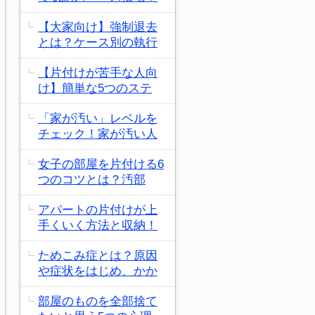
【大家向け】強制退去
とは？ケース別の執行
【片付けが苦手な人向
け】簡単な5つのステ
「家が汚い」レベルを
チェック！家が汚い人
女子の部屋を片付ける6
つのコツとは？汚部
アパートの片付けが上
手くいく方法と収納！
ためこみ症とは？原因
や症状をはじめ、かか
部屋のものを全部捨て