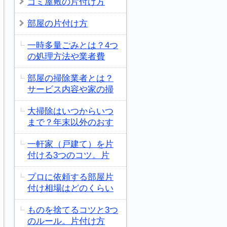
ゴミ屋敷の片付け方
部屋の片付け方
一時多量ごみとは？4つ
の処理方法や業者費
部屋の掃除業者とは？
サービス内容や家の掃
大掃除はいつからいつ
まで？年末以外のおす
一軒家（戸建て）を片
付ける3つのコツ。片
プロに依頼する部屋片
付け相場はどのくらい
ものを捨てるコツと3つ
のルール。片付け方