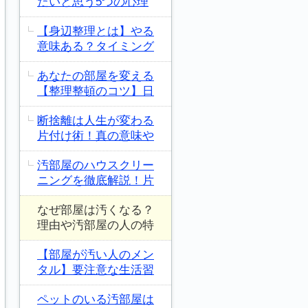
たいと思う5つの心理
【身辺整理とは】やる
意味ある？タイミング
あなたの部屋を変える
【整理整頓のコツ】日
断捨離は人生が変わる
片付け術！真の意味や
汚部屋のハウスクリー
ニングを徹底解説！片
なぜ部屋は汚くなる？
理由や汚部屋の人の特
【部屋が汚い人のメン
タル】要注意な生活習
ペットのいる汚部屋は