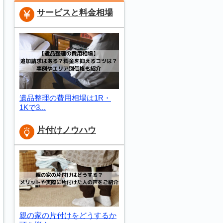
サービスと料金相場
遺品整理の費用相場は1R・
1Kで3...
片付けノウハウ
親の家の片付けをどうするか