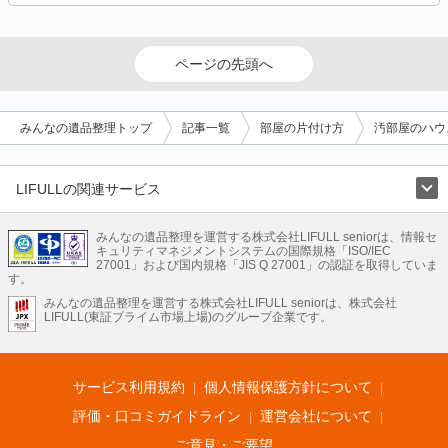
ページの先頭へ
みんなの遺品整理トップ
記事一覧
部屋の片付け方
汚部屋のハウ
LIFULLの関連サービス
LIFULLのサービス
みんなの遺品整理を運営する株式会社LIFULL seniorは、情報セ
不動産・住宅
引越し
老人ホーム
地方創生
ママの就労支援
キュリティマネジメントシステムの国際規格「ISO/IEC
不動産クラウドファンディング
遺品整理
老後の暮らし情報
27001」および国内規格「JIS Q 27001」の認証を取得していま
農業技術
す。
みんなの遺品整理を運営する株式会社LIFULL seniorは、株式会社
LIFULL HOME'Sのサービス
LIFULL(東証プライム市場上場)のグループ企業です。
不動産・住宅
マンション
一戸建て
注文住宅
リノベーション
不動産査定
マンション専門売却査定
不動産投資
アドバイザー
住まいの窓口
住宅ローン
住まいインデックス
プライスマップ
不動産アーカイブ
空き家バンク
家賃相場
不動産会社
まちむすび
サービス利用規約
個人情報保護方針について
不動産用語集
住まいのお役立ち情報
LIFULL HOME'S PRESS
DIY Mag
アプリ
不動産データ
不動産転職
評価・口コミガイドライン
運営会社について
ご意見・ご要望