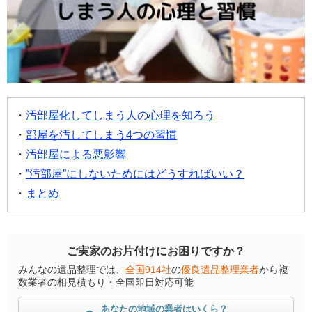
汚部屋化してしまう人の心理を知ろう
部屋を汚してしまう4つの習慣
汚部屋による悪影響
”汚部屋”にしないためにはどうすればいい？
まとめ
ご実家のお片付けにお困りですか？
みんなの遺品整理では、
全国914社
の
優良遺品整理業者
から複
数業者の相見積もり・全国即日対応可能
あなたの地域の業者はいくら？