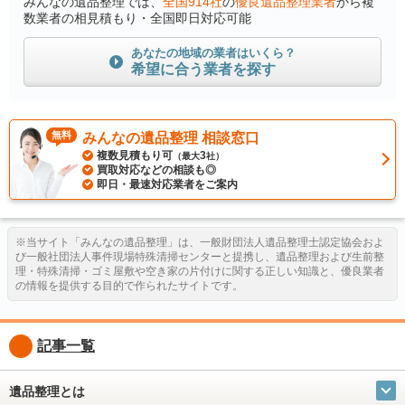
みんなの遺品整理では、
全国914社
の
優良遺品整理業者
から複
数業者の相見積もり・全国即日対応可能
あなたの地域の業者はいくら？
希望に合う業者を探す
無料
みんなの遺品整理 相談窓口
複数見積もり可
3
（最大
社）
買取対応などの相談も◎
即日・最速対応業者をご案内
※当サイト「みんなの遺品整理」は、一般財団法人遺品整理士認定協会およ
び一般社団法人事件現場特殊清掃センターと提携し、遺品整理および生前整
理・特殊清掃・ゴミ屋敷や空き家の片付けに関する正しい知識と、優良業者
の情報を提供する目的で作られたサイトです。
記事一覧
遺品整理とは