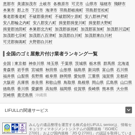
またお役立ち情報も豊富なので、部屋を埋めつくす大量のゴミを自力で片付ける
恵那市
美濃加茂市
土岐市
各務原市
可児市
山県市
瑞穂市
飛騨市
方法についてもチェックしてみてください。
本巣市
郡上市
下呂市
海津市
羽島郡岐南町
羽島郡笠松町
養老郡養老町
不破郡垂井町
不破郡関ケ原町
安八郡神戸町
安八郡輪之内町
安八郡安八町
揖斐郡揖斐川町
揖斐郡大野町
揖斐郡池田町
本巣郡北方町
加茂郡坂祝町
加茂郡富加町
加茂郡川辺町
加茂郡七宗町
加茂郡八百津町
加茂郡白川町
加茂郡東白川村
可児郡御嵩町
大野郡白川村
全国のゴミ屋敷片付け業者ランキング一覧
全国
東京都
神奈川県
埼玉県
千葉県
茨城県
栃木県
群馬県
北海道
青森県
岩手県
宮城県
秋田県
山形県
福島県
新潟県
富山県
石川県
福井県
山梨県
長野県
岐阜県
静岡県
愛知県
三重県
滋賀県
京都府
大阪府
兵庫県
奈良県
和歌山県
鳥取県
島根県
岡山県
広島県
山口県
徳島県
香川県
愛媛県
高知県
福岡県
佐賀県
長崎県
熊本県
大分県
宮崎県
鹿児島県
沖縄県
LIFULLの関連サービス
LIFULLのサービス
みんなの遺品整理を運営する株式会社LIFULL seniorは、情報セ
不動産・住宅
引越し
老人ホーム
地方創生
ママの就労支援
キュリティマネジメントシステムの国際規格「ISO/IEC
不動産クラウドファンディング
遺品整理
老後の暮らし情報
27001」および国内規格「JIS Q 27001」の認証を取得していま