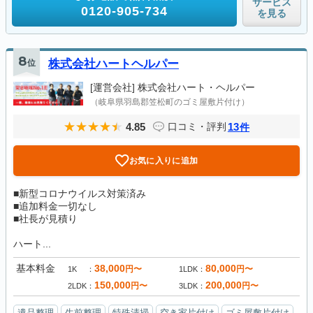
サービス
0120-905-734
を見る
8
位
株式会社ハートヘルパー
[運営会社]
株式会社ハート・ヘルパー
（岐阜県羽島郡笠松町のゴミ屋敷片付け）
4.85
13
口コミ・評判
件
お気に入りに追加
■新型コロナウイルス対策済み
■追加料金一切なし
■社長が見積り
ハート...
基本料金
38,000
80,000
円〜
円〜
1K
1LDK
150,000
200,000
円〜
円〜
2LDK
3LDK
遺品整理
生前整理
特殊清掃
空き家片付け
ゴミ屋敷片付け