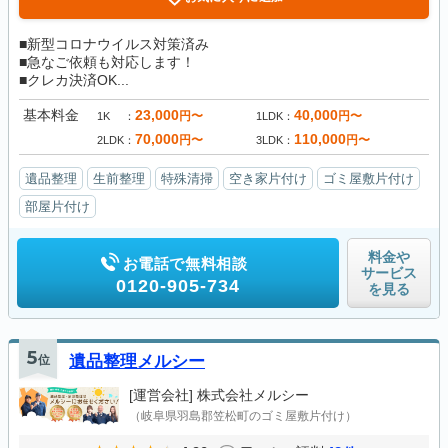
■新型コロナウイルス対策済み
■急なご依頼も対応します！
■クレカ決済OK...
基本料金
23,000
40,000
円〜
円〜
1K
1LDK
70,000
110,000
円〜
円〜
2LDK
3LDK
遺品整理
生前整理
特殊清掃
空き家片付け
ゴミ屋敷片付け
部屋片付け
料金や
お電話で無料相談
サービス
0120-905-734
を見る
5
位
遺品整理メルシー
[運営会社]
株式会社メルシー
（岐阜県羽島郡笠松町のゴミ屋敷片付け）