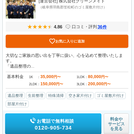
[運営会社]
株式会社クリーンメイト
（岐阜県羽島郡笠松町のゴミ屋敷片付け）
4.86
36
口コミ・評判
件
お気に入りに追加
大切なご家族の思い出を丁寧に扱い、心を込めて整理いたしま
す。
「遺品整理の...
基本料金
35,000
80,000
円〜
円〜
1K
1LDK
150,000
200,000
円〜
円〜
2LDK
3LDK
遺品整理
生前整理
特殊清掃
空き家片付け
ゴミ屋敷片付け
部屋片付け
料金や
お電話で無料相談
サービス
0120-905-734
を見る