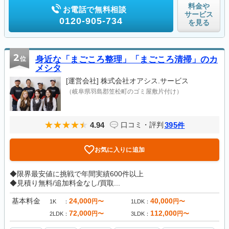
料金や
お電話で無料相談
サービス
0120-905-734
を見る
2
位
身近な「まごころ整理」「まごころ清掃」のカ
メシタ
[運営会社]
株式会社オアシス.サービス
（岐阜県羽島郡笠松町のゴミ屋敷片付け）
4.94
395
口コミ・評判
件
お気に入りに追加
◆限界最安値に挑戦で年間実績600件以上
◆見積り無料/追加料金なし/買取...
基本料金
24,000
40,000
円〜
円〜
1K
1LDK
72,000
112,000
円〜
円〜
2LDK
3LDK