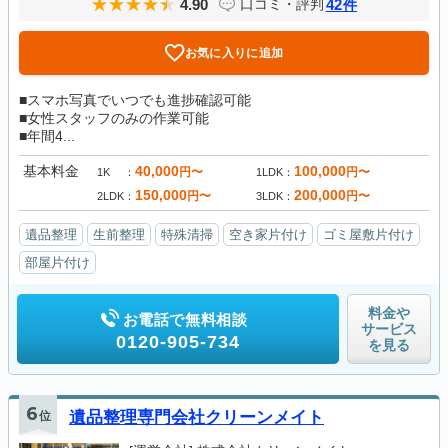
4.90
42
口コミ・評判
件
お気に入りに追加
■スマホ写真でいつでも進捗確認可能
■女性スタッフのみの作業可能
■年間4...
基本料金
40,000
100,000
円〜
円〜
1K
1LDK
150,000
200,000
円〜
円〜
2LDK
3LDK
遺品整理
生前整理
特殊清掃
空き家片付け
ゴミ屋敷片付け
部屋片付け
料金や
お電話で無料相談
サービス
0120-905-734
を見る
6
位
遺品整理専門会社クリーンメイト