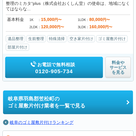
整理のミカタ⁺plus（株式会社おくしん堂）の使命は、地域になく
てはならな...
基本料金
15,000
80,000
円〜
円〜
1K
1LDK
120,000
160,000
円〜
円〜
2LDK
3LDK
遺品整理
生前整理
特殊清掃
空き家片付け
ゴミ屋敷片付け
部屋片付け
料金や
お電話で無料相談
サービス
0120-905-734
を見る
岐阜県羽島郡笠松町の
ゴミ屋敷片付け業者を一覧で見る
岐阜のゴミ屋敷片付けランキング