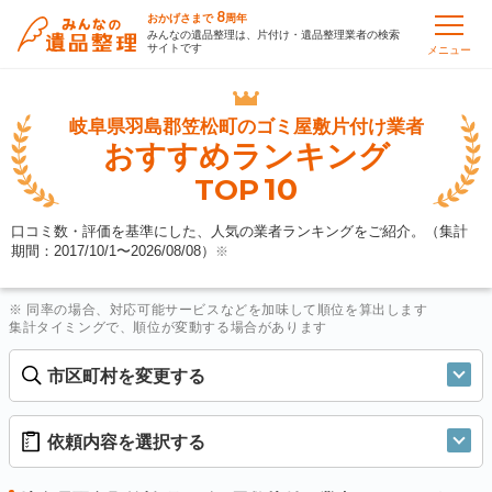
8
おかげさまで
周年
みんなの遺品整理は、片付け・遺品整理業者の検索
サイトです
メニュー
岐阜県羽島郡笠松町の
ゴミ屋敷片付け業者
おすすめランキング
10
TOP
口コミ数・評価を基準にした、人気の業者ランキングをご紹介。（集計
期間：2017/10/1〜
2026/08/08
）
※
※ 同率の場合、対応可能サービスなどを加味して順位を算出します
集計タイミングで、順位が変動する場合があります
市区町村を変更する
依頼内容を選択する