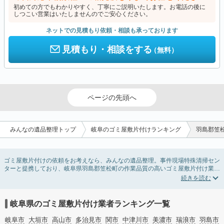
初めての方でもわかりやすく、丁寧にご説明いたします。お電話の後に
しつこい営業はいたしませんのでご安心ください。
ネットでの見積もり依頼・相談も承っております
見積もり・相談をする
（無料）
ページの先頭へ
みんなの遺品整理トップ
岐阜のゴミ屋敷片付けランキング
羽島郡笠
ゴミ屋敷片付けの依頼をお考えなら、みんなの遺品整理。事件現場特殊清掃セン
ターと提携しており、岐阜県羽島郡笠松町の作業品質の高いゴミ屋敷片付け業者
を掲載しています。汚部屋の片付けに伴う不用品の処分・回収・引き取りから、
外虫の発生や孤独死の現場まで対応しています。岐阜県羽島郡笠松町のゴミ屋敷
片付けの料金相場情報だけで業者を決められない場合は不用品の買取や消臭脱臭
など絞り込み条件を利用し検索してみましょう。ゴミ屋敷になってしまう方は高
岐阜県のゴミ屋敷片付け業者ランキング一覧
齢で体力的に掃除するのが難しい、認知症やセルフネグレクトになってしまう、
精神的なストレスなど様々な原因があります。
岐阜市
大垣市
高山市
多治見市
関市
中津川市
美濃市
瑞浪市
羽島市