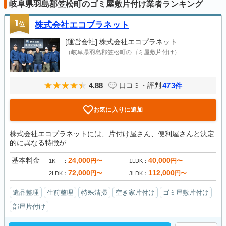
岐阜県羽島郡笠松町のゴミ屋敷片付け業者ランキング
1
位
株式会社エコプラネット
[運営会社]
株式会社エコプラネット
（岐阜県羽島郡笠松町のゴミ屋敷片付け）
4.88
473
口コミ・評判
件
お気に入りに追加
株式会社エコプラネットには、片付け屋さん、便利屋さんと決定
的に異なる特徴が...
基本料金
24,000
40,000
円〜
円〜
1K
1LDK
72,000
112,000
円〜
円〜
2LDK
3LDK
遺品整理
生前整理
特殊清掃
空き家片付け
ゴミ屋敷片付け
部屋片付け