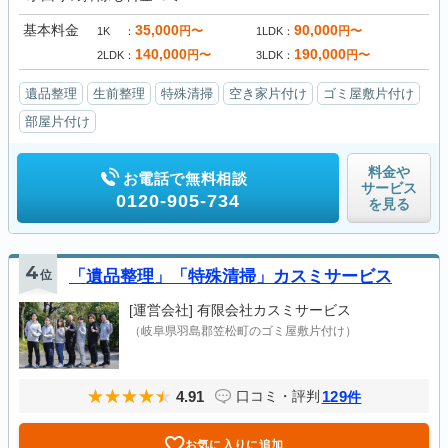
基本料金
35,000
90,000
円〜
円〜
1K
1LDK
140,000
190,000
円〜
円〜
2LDK
3LDK
遺品整理
生前整理
特殊清掃
空き家片付け
ゴミ屋敷片付け
部屋片付け
料金や
お電話で無料相談
サービス
0120-905-734
を見る
4
位
「遺品整理」「特殊清掃」カスミサービス
[運営会社]
有限会社カスミサービス
（岐阜県羽島郡笠松町のゴミ屋敷片付け）
4.91
129
口コミ・評判
件
お気に入りに追加