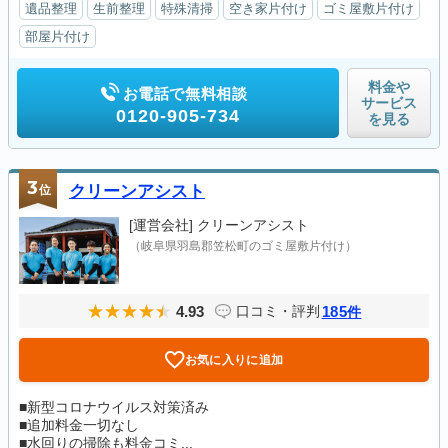
遺品整理
生前整理
特殊清掃
空き家片付け
ゴミ屋敷片付け
部屋片付け
料金や
お電話で無料相談
サービス
0120-905-734
を見る
3
位
クリーンアシスト
[運営会社]
クリーンアシスト
（岐阜県羽島郡笠松町のゴミ屋敷片付け）
4.93
185
口コミ・評判
件
お気に入りに追加
■新型コロナウイルス対策済み
■追加料金一切なし
■水回りの掃除も料金コミ...