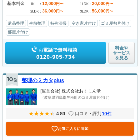
基本料金
12,000
20,000
円〜
円〜
1K
1LDK
36,000
56,000
円〜
円〜
2LDK
3LDK
遺品整理
生前整理
特殊清掃
空き家片付け
ゴミ屋敷片付け
部屋片付け
料金や
お電話で無料相談
サービス
0120-905-734
を見る
10
位
整理のミカタplus
[運営会社]
株式会社おくしん堂
（岐阜県羽島郡笠松町のゴミ屋敷片付け）
4.80
10
口コミ・評判
件
お気に入りに追加