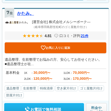
7
位
かたみ。
[運営会社]
株式会社メルシーボーク―
（岐阜県羽島郡笠松町のゴミ屋敷片付け）
4.81
21
口コミ・評判
件
お気に入りに追加
遺品整理、生前整理でお悩みの方、安心してお任せください。
■遺品整理士が在...
基本料金
30,000
70,000
円〜
円〜
1K
1LDK
120,000
170,000
円〜
円〜
2LDK
3LDK
遺品整理
生前整理
特殊清掃
空き家片付け
ゴミ屋敷片付け
部屋片付け
料金や
お電話で無料相談