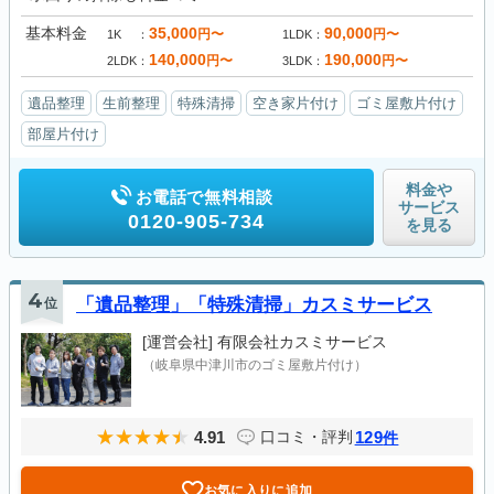
基本料金
35,000
90,000
円〜
円〜
1K
1LDK
140,000
190,000
円〜
円〜
2LDK
3LDK
遺品整理
生前整理
特殊清掃
空き家片付け
ゴミ屋敷片付け
部屋片付け
料金や
お電話で無料相談
サービス
0120-905-734
を見る
4
位
「遺品整理」「特殊清掃」カスミサービス
[運営会社]
有限会社カスミサービス
（岐阜県中津川市のゴミ屋敷片付け）
4.91
129
口コミ・評判
件
お気に入りに追加