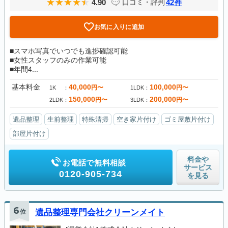
4.90
42
口コミ・評判
件
お気に入りに追加
■スマホ写真でいつでも進捗確認可能
■女性スタッフのみの作業可能
■年間4...
基本料金
40,000
100,000
円〜
円〜
1K
1LDK
150,000
200,000
円〜
円〜
2LDK
3LDK
遺品整理
生前整理
特殊清掃
空き家片付け
ゴミ屋敷片付け
部屋片付け
料金や
お電話で無料相談
サービス
0120-905-734
を見る
6
位
遺品整理専門会社クリーンメイト