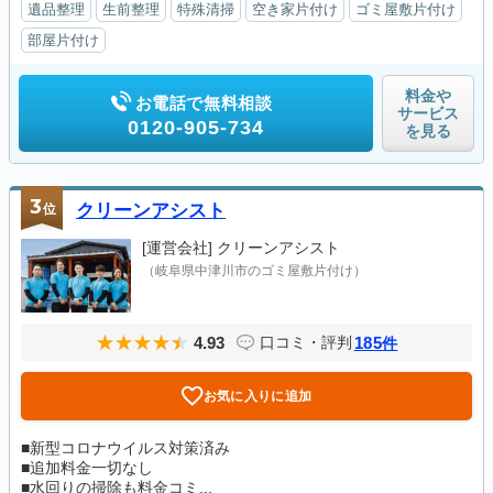
遺品整理
生前整理
特殊清掃
空き家片付け
ゴミ屋敷片付け
部屋片付け
料金や
お電話で無料相談
サービス
0120-905-734
を見る
3
位
クリーンアシスト
[運営会社]
クリーンアシスト
（岐阜県中津川市のゴミ屋敷片付け）
4.93
185
口コミ・評判
件
お気に入りに追加
■新型コロナウイルス対策済み
■追加料金一切なし
■水回りの掃除も料金コミ...