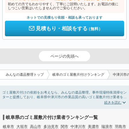
初めての方でもわかりやすく、丁寧にご説明いたします。お電話の後に
しつこい営業はいたしませんのでご安心ください。
ネットでの見積もり依頼・相談も承っております
見積もり・相談をする
（無料）
ページの先頭へ
みんなの遺品整理トップ
岐阜のゴミ屋敷片付けランキング
中津川市
ゴミ屋敷片付けの依頼をお考えなら、みんなの遺品整理。事件現場特殊清掃セン
ターと提携しており、岐阜県中津川市の作業品質の高いゴミ屋敷片付け業者を掲
載しています。汚部屋の片付けに伴う不用品の処分・回収・引き取りから、外虫
の発生や孤独死の現場まで対応しています。岐阜県中津川市のゴミ屋敷片付けの
料金相場情報だけで業者を決められない場合は不用品の買取や消臭脱臭など絞り
込み条件を利用し検索してみましょう。ゴミ屋敷になってしまう方は高齢で体力
岐阜県のゴミ屋敷片付け業者ランキング一覧
的に掃除するのが難しい、認知症やセルフネグレクトになってしまう、精神的な
ストレスなど様々な原因があります。
岐阜市
大垣市
高山市
多治見市
関市
中津川市
美濃市
瑞浪市
羽島市