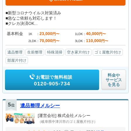
■新型コロナウイルス対策済み
■急なご依頼も対応します！
■クレカ決済OK...
基本料金
23,000
40,000
円〜
円〜
1K
1LDK
70,000
110,000
円〜
円〜
2LDK
3LDK
遺品整理
生前整理
特殊清掃
空き家片付け
ゴミ屋敷片付け
部屋片付け
料金や
お電話で無料相談
サービス
0120-905-734
を見る
5
位
遺品整理メルシー
[運営会社]
株式会社メルシー
（岐阜県中津川市のゴミ屋敷片付け）