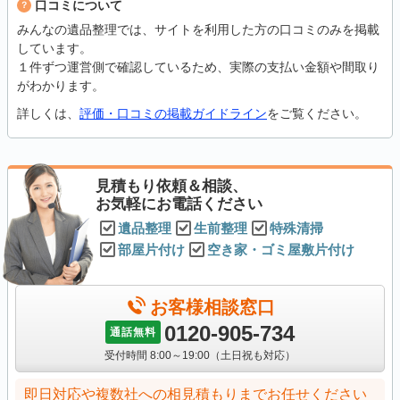
口コミについて
みんなの遺品整理では、サイトを利用した方の口コミのみを掲載
しています。
１件ずつ運営側で確認しているため、実際の支払い金額や間取り
がわかります。
詳しくは、
評価・口コミの掲載ガイドライン
をご覧ください。
見積もり依頼＆相談、
お気軽にお電話ください
遺品整理
生前整理
特殊清掃
部屋片付け
空き家・ゴミ屋敷片付け
お客様相談窓口
0120-905-734
通話無料
受付時間 8:00～19:00（土日祝も対応）
即日対応や複数社への相見積もりまでお任せください