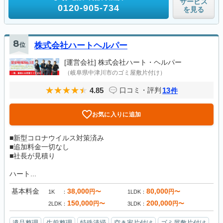
サービス
0120-905-734
を見る
8
位
株式会社ハートヘルパー
[運営会社]
株式会社ハート・ヘルパー
（岐阜県中津川市のゴミ屋敷片付け）
4.85
13
口コミ・評判
件
お気に入りに追加
■新型コロナウイルス対策済み
■追加料金一切なし
■社長が見積り
ハート...
基本料金
38,000
80,000
円〜
円〜
1K
1LDK
150,000
200,000
円〜
円〜
2LDK
3LDK
遺品整理
生前整理
特殊清掃
空き家片付け
ゴミ屋敷片付け