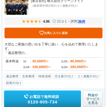
[運営会社]
株式会社クリーンメイト
（岐阜県中津川市のゴミ屋敷片付け）
4.86
36
口コミ・評判
件
お気に入りに追加
大切なご家族の思い出を丁寧に扱い、心を込めて整理いたしま
す。
「遺品整理の...
基本料金
35,000
80,000
円〜
円〜
1K
1LDK
150,000
200,000
円〜
円〜
2LDK
3LDK
遺品整理
生前整理
特殊清掃
空き家片付け
ゴミ屋敷片付け
部屋片付け
料金や
お電話で無料相談
サービス
0120-905-734
を見る