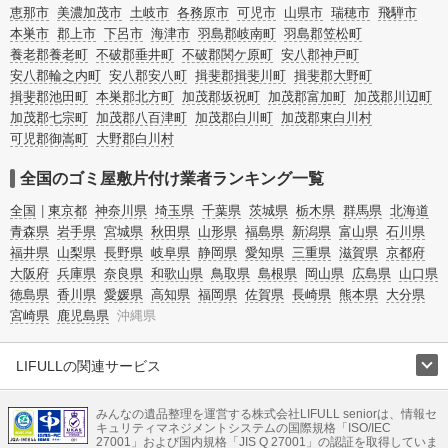
またお役立ち情報も豊富なので、部屋を埋めつくす大量のゴミを自力で片付ける
恵那市
美濃加茂市
土岐市
各務原市
可児市
山県市
瑞穂市
飛騨市
方法についてもチェックしてみてください。
本巣市
郡上市
下呂市
海津市
羽島郡岐南町
羽島郡笠松町
養老郡養老町
不破郡垂井町
不破郡関ケ原町
安八郡神戸町
安八郡輪之内町
安八郡安八町
揖斐郡揖斐川町
揖斐郡大野町
揖斐郡池田町
本巣郡北方町
加茂郡坂祝町
加茂郡富加町
加茂郡川辺町
加茂郡七宗町
加茂郡八百津町
加茂郡白川町
加茂郡東白川村
可児郡御嵩町
大野郡白川村
全国のゴミ屋敷片付け業者ランキング一覧
全国
東京都
神奈川県
埼玉県
千葉県
茨城県
栃木県
群馬県
北海道
青森県
岩手県
宮城県
秋田県
山形県
福島県
新潟県
富山県
石川県
福井県
山梨県
長野県
岐阜県
静岡県
愛知県
三重県
滋賀県
京都府
大阪府
兵庫県
奈良県
和歌山県
鳥取県
島根県
岡山県
広島県
山口県
徳島県
香川県
愛媛県
高知県
福岡県
佐賀県
長崎県
熊本県
大分県
宮崎県
鹿児島県
沖縄県
LIFULLの関連サービス
LIFULLのサービス
みんなの遺品整理を運営する株式会社LIFULL seniorは、情報セ
不動産・住宅
引越し
老人ホーム
地方創生
ママの就労支援
キュリティマネジメントシステムの国際規格「ISO/IEC
不動産クラウドファンディング
遺品整理
老後の暮らし情報
27001」および国内規格「JIS Q 27001」の認証を取得していま