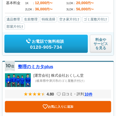
基本料金
12,000
20,000
円〜
円〜
1K
1LDK
36,000
56,000
円〜
円〜
2LDK
3LDK
遺品整理
生前整理
特殊清掃
空き家片付け
ゴミ屋敷片付け
部屋片付け
料金や
お電話で無料相談
サービス
0120-905-734
を見る
10
位
整理のミカタplus
[運営会社]
株式会社おくしん堂
（岐阜県中津川市のゴミ屋敷片付け）
4.80
10
口コミ・評判
件
お気に入りに追加