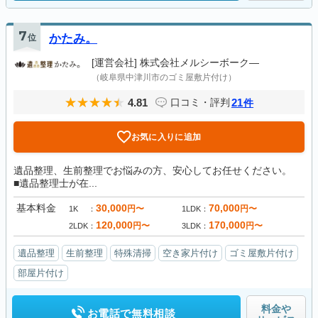
7
位
かたみ。
[運営会社]
株式会社メルシーボーク―
（岐阜県中津川市のゴミ屋敷片付け）
4.81
21
口コミ・評判
件
お気に入りに追加
遺品整理、生前整理でお悩みの方、安心してお任せください。
■遺品整理士が在...
基本料金
30,000
70,000
円〜
円〜
1K
1LDK
120,000
170,000
円〜
円〜
2LDK
3LDK
遺品整理
生前整理
特殊清掃
空き家片付け
ゴミ屋敷片付け
部屋片付け
料金や
お電話で無料相談