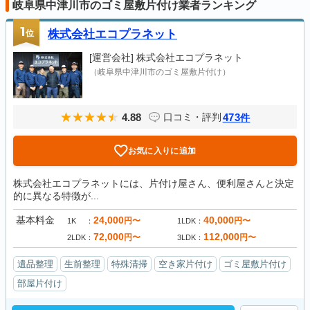
岐阜県中津川市のゴミ屋敷片付け業者ランキング
1
位
株式会社エコプラネット
[運営会社]
株式会社エコプラネット
（岐阜県中津川市のゴミ屋敷片付け）
4.88
473
口コミ・評判
件
お気に入りに追加
株式会社エコプラネットには、片付け屋さん、便利屋さんと決定
的に異なる特徴が...
基本料金
24,000
40,000
円〜
円〜
1K
1LDK
72,000
112,000
円〜
円〜
2LDK
3LDK
遺品整理
生前整理
特殊清掃
空き家片付け
ゴミ屋敷片付け
部屋片付け