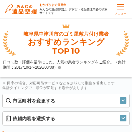
8
おかげさまで
周年
みんなの遺品整理は、片付け・遺品整理業者の検索
サイトです
メニュー
岐阜県中津川市の
ゴミ屋敷片付け業者
おすすめランキング
10
TOP
口コミ数・評価を基準にした、人気の業者ランキングをご紹介。（集計
期間：2017/10/1〜
2026/08/08
）
※
※ 同率の場合、対応可能サービスなどを加味して順位を算出します
集計タイミングで、順位が変動する場合があります
市区町村を変更する
依頼内容を選択する