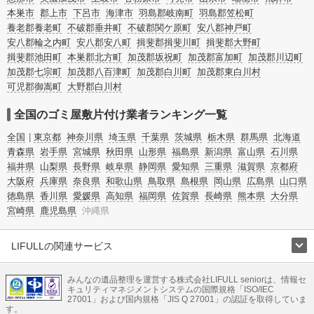
方法についてもチェックしてみてください。
本巣市
郡上市
下呂市
海津市
羽島郡岐南町
羽島郡笠松町
養老郡養老町
不破郡垂井町
不破郡関ケ原町
安八郡神戸町
安八郡輪之内町
安八郡安八町
揖斐郡揖斐川町
揖斐郡大野町
揖斐郡池田町
本巣郡北方町
加茂郡坂祝町
加茂郡富加町
加茂郡川辺町
加茂郡七宗町
加茂郡八百津町
加茂郡白川町
加茂郡東白川村
可児郡御嵩町
大野郡白川村
全国のゴミ屋敷片付け業者ランキング一覧
全国
東京都
神奈川県
埼玉県
千葉県
茨城県
栃木県
群馬県
北海道
青森県
岩手県
宮城県
秋田県
山形県
福島県
新潟県
富山県
石川県
福井県
山梨県
長野県
岐阜県
静岡県
愛知県
三重県
滋賀県
京都府
大阪府
兵庫県
奈良県
和歌山県
鳥取県
島根県
岡山県
広島県
山口県
徳島県
香川県
愛媛県
高知県
福岡県
佐賀県
長崎県
熊本県
大分県
宮崎県
鹿児島県
沖縄県
LIFULLの関連サービス
LIFULLのサービス
みんなの遺品整理を運営する株式会社LIFULL seniorは、情報セ
不動産・住宅
引越し
老人ホーム
地方創生
ママの就労支援
キュリティマネジメントシステムの国際規格「ISO/IEC
不動産クラウドファンディング
遺品整理
老後の暮らし情報
27001」および国内規格「JIS Q 27001」の認証を取得していま
農業技術
す。