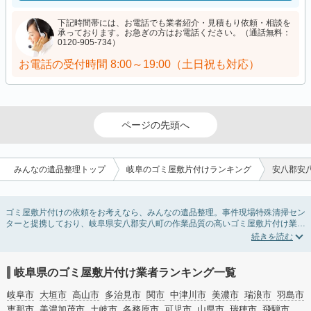
下記時間帯には、お電話でも業者紹介・見積もり依頼・相談を
承っております。お急ぎの方はお電話ください。（通話無料：
0120-905-734）
お電話の受付時間
8:00～19:00（土日祝も対応）
ページの先頭へ
みんなの遺品整理トップ
岐阜のゴミ屋敷片付けランキング
安八郡安
ゴミ屋敷片付けの依頼をお考えなら、みんなの遺品整理。事件現場特殊清掃セン
ターと提携しており、岐阜県安八郡安八町の作業品質の高いゴミ屋敷片付け業者
を掲載しています。汚部屋の片付けに伴う不用品の処分・回収・引き取りから、
外虫の発生や孤独死の現場まで対応しています。岐阜県安八郡安八町のゴミ屋敷
片付けの料金相場情報だけで業者を決められない場合は不用品の買取や消臭脱臭
など絞り込み条件を利用し検索してみましょう。ゴミ屋敷になってしまう方は高
岐阜県のゴミ屋敷片付け業者ランキング一覧
齢で体力的に掃除するのが難しい、認知症やセルフネグレクトになってしまう、
精神的なストレスなど様々な原因があります。
岐阜市
大垣市
高山市
多治見市
関市
中津川市
美濃市
瑞浪市
羽島市
またお役立ち情報も豊富なので、部屋を埋めつくす大量のゴミを自力で片付ける
恵那市
美濃加茂市
土岐市
各務原市
可児市
山県市
瑞穂市
飛騨市