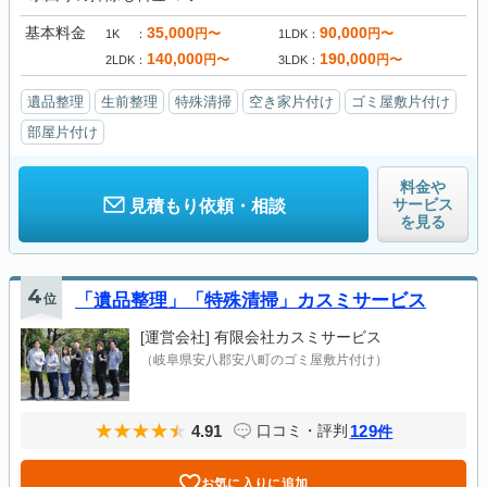
基本料金
35,000
90,000
円〜
円〜
1K
1LDK
140,000
190,000
円〜
円〜
2LDK
3LDK
遺品整理
生前整理
特殊清掃
空き家片付け
ゴミ屋敷片付け
部屋片付け
料金や
サービス
見積もり依頼・相談
を見る
4
位
「遺品整理」「特殊清掃」カスミサービス
[運営会社]
有限会社カスミサービス
（岐阜県安八郡安八町のゴミ屋敷片付け）
4.91
129
口コミ・評判
件
お気に入りに追加