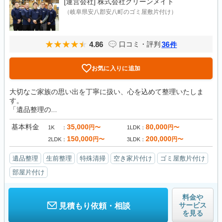
[運営会社]
株式会社クリーンメイト
（岐阜県安八郡安八町のゴミ屋敷片付け）
4.86
36
口コミ・評判
件
お気に入りに追加
大切なご家族の思い出を丁寧に扱い、心を込めて整理いたしま
す。
「遺品整理の...
基本料金
35,000
80,000
円〜
円〜
1K
1LDK
150,000
200,000
円〜
円〜
2LDK
3LDK
遺品整理
生前整理
特殊清掃
空き家片付け
ゴミ屋敷片付け
部屋片付け
料金や
サービス
見積もり依頼・相談
を見る