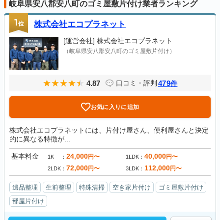
岐阜県安八郡安八町のゴミ屋敷片付け業者ランキング
1
位
株式会社エコプラネット
[運営会社]
株式会社エコプラネット
（岐阜県安八郡安八町のゴミ屋敷片付け）
4.87
479
口コミ・評判
件
お気に入りに追加
株式会社エコプラネットには、片付け屋さん、便利屋さんと決定
的に異なる特徴が...
基本料金
24,000
40,000
円〜
円〜
1K
1LDK
72,000
112,000
円〜
円〜
2LDK
3LDK
遺品整理
生前整理
特殊清掃
空き家片付け
ゴミ屋敷片付け
部屋片付け