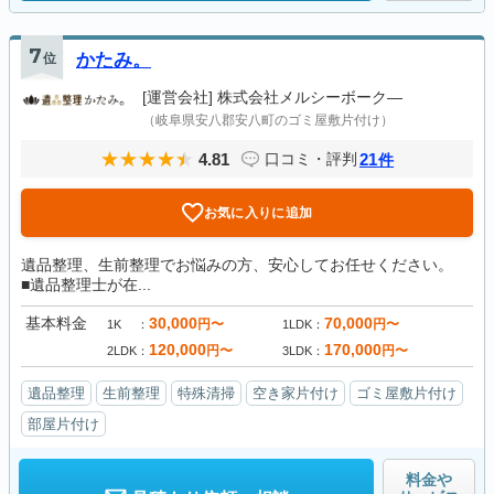
7
位
かたみ。
[運営会社]
株式会社メルシーボーク―
（岐阜県安八郡安八町のゴミ屋敷片付け）
4.81
21
口コミ・評判
件
お気に入りに追加
遺品整理、生前整理でお悩みの方、安心してお任せください。
■遺品整理士が在...
基本料金
30,000
70,000
円〜
円〜
1K
1LDK
120,000
170,000
円〜
円〜
2LDK
3LDK
遺品整理
生前整理
特殊清掃
空き家片付け
ゴミ屋敷片付け
部屋片付け
料金や