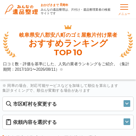
8
おかげさまで
周年
みんなの遺品整理は、片付け・遺品整理業者の検索
サイトです
メニュー
岐阜県安八郡安八町の
ゴミ屋敷片付け業者
おすすめランキング
10
TOP
口コミ数・評価を基準にした、人気の業者ランキングをご紹介。（集計
期間：2017/10/1〜
2026/08/11
）
※
※ 同率の場合、対応可能サービスなどを加味して順位を算出します
集計タイミングで、順位が変動する場合があります
市区町村を変更する
依頼内容を選択する