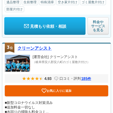
遺品整理
生前整理
特殊清掃
空き家片付け
ゴミ屋敷片付け
部屋片付け
料金や
サービス
見積もり依頼・相談
を見る
3
位
クリーンアシスト
[運営会社]
クリーンアシスト
（岐阜県安八郡安八町のゴミ屋敷片付け）
4.93
185
口コミ・評判
件
お気に入りに追加
■新型コロナウイルス対策済み
■追加料金一切なし
■水回りの掃除も料金コミ...