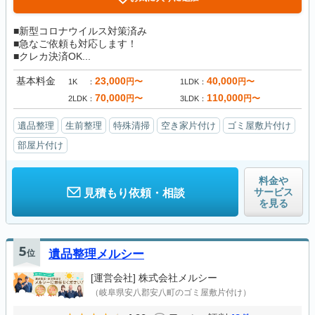
■新型コロナウイルス対策済み
■急なご依頼も対応します！
■クレカ決済OK...
基本料金
23,000
40,000
円〜
円〜
1K
1LDK
70,000
110,000
円〜
円〜
2LDK
3LDK
遺品整理
生前整理
特殊清掃
空き家片付け
ゴミ屋敷片付け
部屋片付け
料金や
サービス
見積もり依頼・相談
を見る
5
位
遺品整理メルシー
[運営会社]
株式会社メルシー
（岐阜県安八郡安八町のゴミ屋敷片付け）