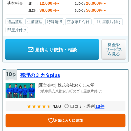
基本料金
12,000
20,000
円〜
円〜
1K
1LDK
36,000
56,000
円〜
円〜
2LDK
3LDK
遺品整理
生前整理
特殊清掃
空き家片付け
ゴミ屋敷片付け
部屋片付け
料金や
サービス
見積もり依頼・相談
を見る
10
位
整理のミカタplus
[運営会社]
株式会社おくしん堂
（岐阜県安八郡安八町のゴミ屋敷片付け）
4.80
10
口コミ・評判
件
お気に入りに追加