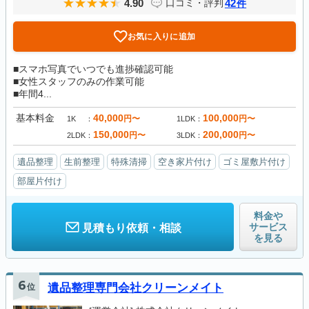
4.90
42
口コミ・評判
件
お気に入りに追加
■スマホ写真でいつでも進捗確認可能
■女性スタッフのみの作業可能
■年間4...
基本料金
40,000
100,000
円〜
円〜
1K
1LDK
150,000
200,000
円〜
円〜
2LDK
3LDK
遺品整理
生前整理
特殊清掃
空き家片付け
ゴミ屋敷片付け
部屋片付け
料金や
サービス
見積もり依頼・相談
を見る
6
位
遺品整理専門会社クリーンメイト