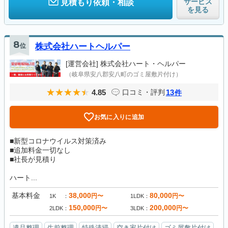
サービス
見積もり依頼・相談
を見る
8
位
株式会社ハートヘルパー
[運営会社]
株式会社ハート・ヘルパー
（岐阜県安八郡安八町のゴミ屋敷片付け）
4.85
13
口コミ・評判
件
お気に入りに追加
■新型コロナウイルス対策済み
■追加料金一切なし
■社長が見積り
ハート...
基本料金
38,000
80,000
円〜
円〜
1K
1LDK
150,000
200,000
円〜
円〜
2LDK
3LDK
遺品整理
生前整理
特殊清掃
空き家片付け
ゴミ屋敷片付け