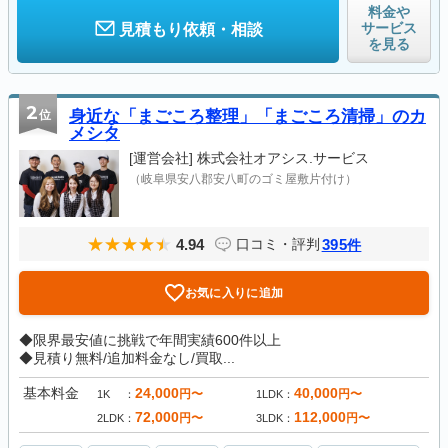
料金や
サービス
見積もり依頼・相談
を見る
2
位
身近な「まごころ整理」「まごころ清掃」のカ
メシタ
[運営会社]
株式会社オアシス.サービス
（岐阜県安八郡安八町のゴミ屋敷片付け）
4.94
395
口コミ・評判
件
お気に入りに追加
◆限界最安値に挑戦で年間実績600件以上
◆見積り無料/追加料金なし/買取...
基本料金
24,000
40,000
円〜
円〜
1K
1LDK
72,000
112,000
円〜
円〜
2LDK
3LDK